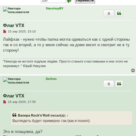
StarshoyBY
0
Флаг VTX
Н
15 апр 2025, 15:10
е
п
Лайфхак - нужно чтобы палка могла одеваться как с одной стороны
р
так и со второй, а то у меня сейчас на доме висит и смотрит не в ту
о
ч
сторону!
и
т
а
"Никогда не мстите подлым людям. Просто станьте счастливыми и они этого не
н
переживут. " Юрий Никулин
н
о
е
с
DeOnis
о
0
о
б
щ
Флаг VTX
е
н
Н
15 апр 2025, 17:55
и
е
е
п
р
Валера Rock'n'Roll
писал(а):
↑
о
ч
Выглядеть будет примерно так (как я понял):
и
т
а
Это ж плащовка, да?
н