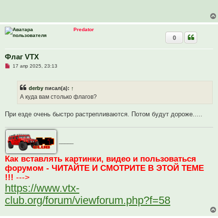
р
щ
о
е
ч
н
и
и
т
е
Predator
а
0
н
н
о
е
Флаг VTX
с
Н
о
17 апр 2025, 23:13
е
о
п
б
р
щ
derby
писал(а):
↑
о
е
ч
н
А куда вам столько флагов?
и
и
т
е
а
При езде очень быстро растрепливаются. Потом будут дороже.....
н
н
о
е
_____
с
о
о
Как вставлять картинки, видео и пользоваться
б
щ
форумом - ЧИТАЙТЕ И СМОТРИТЕ В ЭТОЙ ТЕМЕ
е
!!!
--->
н
и
https://www.vtx-
е
club.org/forum/viewforum.php?f=58