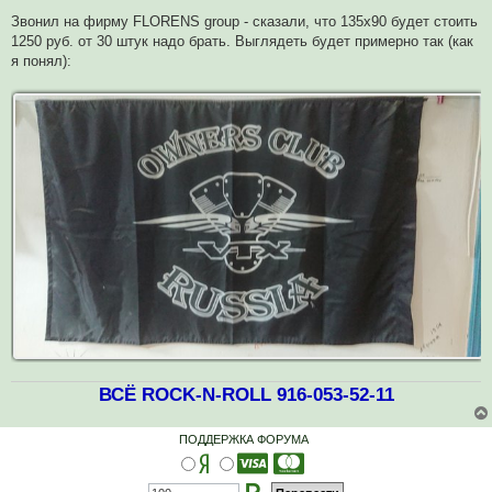
е
п
Звонил на фирму FLORENS group - сказали, что 135х90 будет стоить
р
1250 руб. от 30 штук надо брать. Выглядеть будет примерно так (как
о
ч
я понял):
и
т
а
н
н
о
е
с
о
о
б
щ
е
н
и
е
ВСЁ ROCK-N-ROLL 916-053-52-11
ПОДДЕРЖКА ФОРУМА