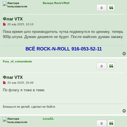
Валера Rock'n'Roll
0
Флаг VTX
Н
20 апр 2025, 10:13
е
п
Пока время шло производитель чутка подвинулся по ценнику, теперь
р
900р.штука. Думаю дешевле не будет. После майских думаю закажу.
о
ч
и
ВСЁ ROCK-N-ROLL 916-053-52-11
т
а
н
н
Fury_of_comandante
о
е
0
с
о
о
Флаг VTX
б
щ
Н
20 апр 2025, 20:49
е
е
н
п
По флагу я тоже в теме.
и
р
е
о
ч
и
т
Боишься не делай, сделал не бойся.
а
н
н
LexaZiL
о
0
е
с