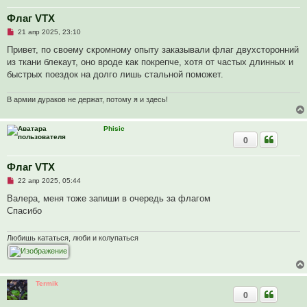
о
о
Флаг VTX
б
Н
21 апр 2025, 23:10
щ
е
е
п
Привет, по своему скромному опыту заказывали флаг двухсторонний
н
р
и
из ткани блекаут, оно вроде как покрепче, хотя от частых длинных и
о
е
ч
быстрых поездок на долго лишь стальной поможет.
и
т
а
В армии дураков не держат, потому я и здесь!
н
н
о
Phisic
е
с
0
о
о
б
Флаг VTX
щ
е
Н
22 апр 2025, 05:44
н
е
и
п
Валера, меня тоже запиши в очередь за флагом
е
р
Спасибо
о
ч
и
т
Любишь кататься, люби и колупаться
а
н
н
о
е
Termik
с
0
о
о