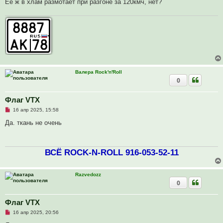
Её ж в хлам размотает при разгоне за 120кмч, нет?
н
о
е
с
о
о
б
щ
е
н
и
е
Валера Rock'n'Roll
0
Флаг VTX
Н
16 апр 2025, 15:58
е
п
Да. ткань не очень
р
о
ч
и
ВСЁ ROCK-N-ROLL 916-053-52-11
т
а
н
н
Razvedozz
о
е
0
с
о
о
Флаг VTX
б
щ
Н
16 апр 2025, 20:56
е
е
н