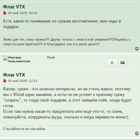
б
щ
Флаг VTX
е
Н
05 май 2025, 00:42
н
е
и
п
Есть какое-то понимание по срокам изготовления, мне надо в
е
р
подарок.
о
ч
и
т
Живу для тех, кому нужна!!!!! Дружу только с теми в ком уверена!!!!!Общаюсь с
а
теми кто мне приятен!!!!! И благодарна тем кто меня ценит!!!
н
н
о
Pauk
е
с
0
о
о
б
Флаг VTX
щ
е
Н
05 май 2025, 12:21
н
е
и
п
Валер, сроки - это конечно интересно, но не столь важно, поэтому
е
р
мы с Юлой один закажем, а если он не успеет к нужному сроку
о
ч
"созреть", то тогда свой подарим, а этот заберём себе, когда будет
и
готов.
т
а
Если там нужна какая-то предоплата или ещё что-то, то скинь,
н
пожалуйста, координаты (куда, сколько и когда перевести монет).
н
о
е
Случайности не случайны
с
о
о