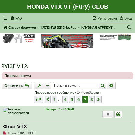
HONDA VTX VT (Fury) CLUB
Регистрация
FAQ
Р
е
г
и
с
т
р
а
ц
и
я
Вход
П
Список форумов
КЛУБНАЯ ЖИЗНЬ. РЕАЛЬНЫЕ ВСТРЕЧИ. ПОКАТУШКИ.
КЛУБНАЯ АТРИБУТИКА
о
и
с
к
Флаг VTX
Правила форума
Ответить
Поиск
Расширен
О
т
в
е
т
и
т
ь
Первое новое сообщение
• 144 сообщения
Страница
7
из
8
1
4
5
6
7
8
Пред.
След.
…
Валера Rock'n'Roll
0
Флаг VTX
Н
15 апр 2025, 10:00