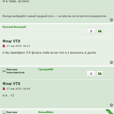
п
Я в теме, есличо
и
р
е
о
ч
и
т
Всегда выбирайте самый трудный путь — на нём вы не встретите конкурентов...
а
н
н
Евгений Бенецкий
о
0
е
с
о
о
Флаг VTX
б
Н
17 апр 2025, 08:12
щ
е
е
п
я бы приобрел 3-4 флага себе.если что я з вольюсь в долю.
н
р
и
о
е
ч
и
т
Григорий58
а
0
н
н
о
е
Флаг VTX
с
Н
о
17 апр 2025, 08:48
е
о
п
б
и я.. +2
р
щ
о
е
ч
н
и
и
т
е
NomadBiker
а