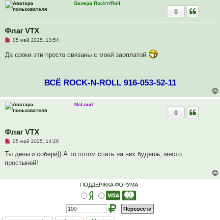
б
Валера Rock'n'Roll
щ
0
е
н
и
Флаг VTX
е
Н
05 май 2025, 13:54
е
п
Да сроки эти просто связаны с моей зарплатой
р
о
ч
и
ВСЁ ROCK-N-ROLL 916-053-52-11
т
а
н
н
McLoud
о
е
0
с
о
о
Флаг VTX
б
щ
Н
05 май 2025, 14:26
е
е
н
п
Ты деньги собери)) А то потом спать на них будешь, место
и
р
простыней!
е
о
ч
и
т
ПОДДЕРЖКА ФОРУМА
а
н
н
о
е
с