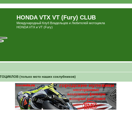
HONDA VTX VT (Fury) CLUB
Международный Клуб Владельцев и Любителей мотоцикла
HONDA VTX и VT (Fury)
ЦИКЛОВ (только мото наших соклубников)