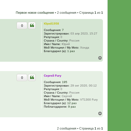
Первое новое сообщение
• 2 сообщения • Страница
1
из
1
Юрий1958
0
Сообщения:
7
Зарегистрирован:
03 апр 2023, 15:27
Репутация:
0
Страна / Country:
Россия
Имя / Name:
Юрий
Мой Мотоцикл / My Moto:
Хонда
Благодарил (а):
1 раз
В
е
р
н
у
Сергей Fury
0
т
ь
Сообщения:
195
Зарегистрирован:
29 окт 2020, 00:12
с
Репутация:
0
я
Страна / Country:
Россия
к
Имя / Name:
Сергей
н
Мой Мотоцикл / My Moto:
VT1300 Fury
а
Благодарил (а):
12 раз
ч
Поблагодарили:
9 раз
а
В
л
е
у
р
н
2 сообщения • Страница
1
из
1
у