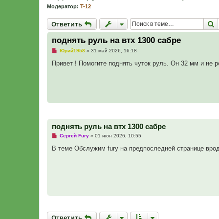
Модератор:
T-12
Ответить
П
О
т
в
е
т
и
т
ь
поднять руль на втх 1300 сабре
Н
Юрий1958
»
31 май 2026, 16:18
е
п
Привет ! Помогите поднять чуток руль. Он 32 мм и не ре
р
о
ч
и
т
а
н
н
о
е
поднять руль на втх 1300 сабре
с
о
Н
Сергей Fury
»
01 июн 2026, 10:55
о
е
б
п
В теме Обслужим fury на предпоследней странице вро
щ
р
е
о
н
ч
и
и
е
т
а
н
н
о
е
с
Ответить
О
т
в
е
т
и
т
ь
о