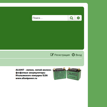
Поиск
Расширенный по
Р
е
г
и
с
т
р
а
ц
и
я
Вход