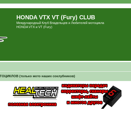
HONDA VTX VT (Fury) CLUB
Международный Клуб Владельцев и Любителей мотоцикла
HONDA VTX и VT (Fury)
ЦИКЛОВ (только мото наших соклубников)