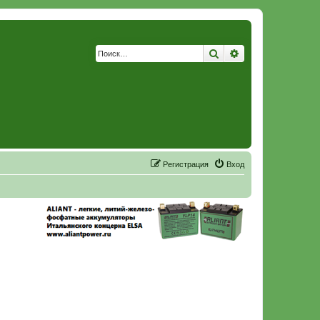
Поиск
Расширенный по
Р
е
г
и
с
т
р
а
ц
и
я
Вход