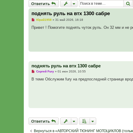
Ответить
П
О
т
в
е
т
и
т
ь
поднять руль на втх 1300 сабре
Н
Юрий1958
»
31 май 2026, 16:18
е
п
Привет ! Помогите поднять чуток руль. Он 32 мм и не ре
р
о
ч
и
т
а
н
н
о
е
поднять руль на втх 1300 сабре
с
о
Н
Сергей Fury
»
01 июн 2026, 10:55
о
е
б
п
В теме Обслужим fury на предпоследней странице вро
щ
р
е
о
н
ч
и
и
е
т
а
н
н
о
е
с
Ответить
О
т
в
е
т
и
т
ь
о
о
б
Вернуться в «АВТОРСКИЙ ТЮНИНГ МОТОЦИКЛОВ (только 
щ