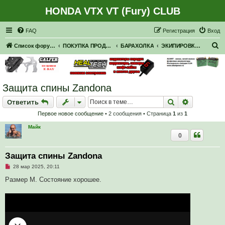
HONDA VTX VT (Fury) CLUB
Регистрация
FAQ
Р
е
г
и
с
т
р
а
ц
и
я
Вход
П
Список форумов
ПОКУПКА ПРОДАЖА
БАРАХОЛКА
ЭКИПИРОВКА И ЗАЩИТА
о
и
с
Защита спины Zandona
к
Ответить
Поиск
Расширен
О
т
в
е
т
и
т
ь
Первое новое сообщение
• 2 сообщения • Страница
1
из
1
Майк
0
Защита спины Zandona
Н
28 мар 2025, 20:11
е
п
Размер М. Состояние хорошее.
р
о
ч
и
т
а
н