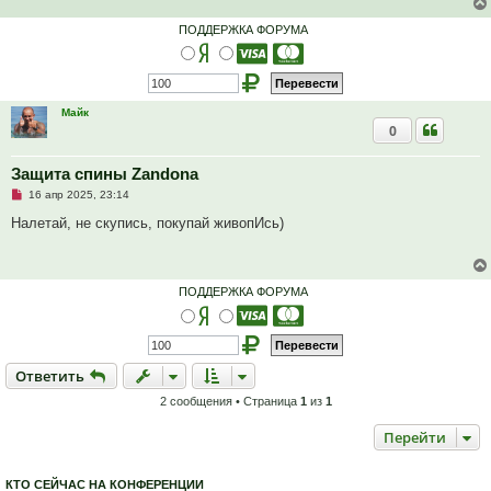
ПОДДЕРЖКА ФОРУМА
Майк
0
Защита спины Zandona
Н
16 апр 2025, 23:14
е
п
Налетай, не скупись, покупай живопИсь)
р
о
ч
и
т
ПОДДЕРЖКА ФОРУМА
а
н
н
о
е
с
Ответить
О
т
в
е
т
и
т
ь
о
о
2 сообщения • Страница
1
из
1
б
щ
е
Перейти
н
и
е
КТО СЕЙЧАС НА КОНФЕРЕНЦИИ