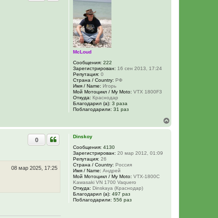
у
у
т
ь
с
я
к
н
а
McLoud
ч
Сообщения:
222
а
Зарегистрирован:
16 сен 2013, 17:24
л
Репутация:
0
у
Страна / Country:
РФ
Имя / Name:
Игорь
Мой Мотоцикл / My Moto:
VTX 1800F3
Откуда:
Краснодар
Благодарил (а):
3 раза
Поблагодарили:
31 раз
В
е
р
Dinskoy
0
н
у
Сообщения:
4130
Зарегистрирован:
20 мар 2012, 01:09
т
Репутация:
26
ь
Страна / Country:
Россия
с
08 мар 2025, 17:25
Имя / Name:
Андрей
я
Мой Мотоцикл / My Moto:
VTX-1800C
к
Kawasaki VN 1700 Vaquero
н
Откуда:
Dinskaya (Краснодар)
Благодарил (а):
497 раз
а
Поблагодарили:
556 раз
ч
а
л