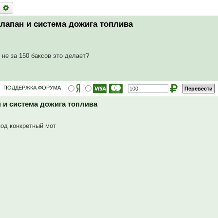
оиск
Расширенный поиск
клапан и система дожига топлива
не за 150 баксов это делает?
ПОДДЕРЖКА ФОРУМА
н и система дожига топлива
под конкретный мот