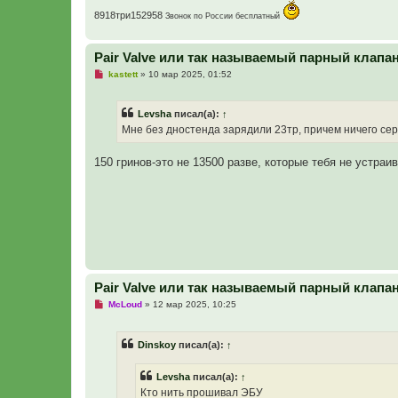
с
8918три152958
Звонок по России бесплатный
о
о
б
щ
Pair Valve или так называемый парный клапа
е
н
Н
kastett
»
10 мар 2025, 01:52
и
е
е
п
р
Levsha
писал(а):
↑
о
ч
Мне без дностенда зарядили 23тр, причем ничего сер
и
т
а
150 гринов-это не 13500 разве, которые тебя не устра
н
н
о
е
с
о
о
б
щ
е
н
Pair Valve или так называемый парный клапа
и
е
Н
McLoud
»
12 мар 2025, 10:25
е
п
р
Dinskoy
писал(а):
↑
о
ч
и
Levsha
писал(а):
↑
т
а
Кто нить прошивал ЭБУ