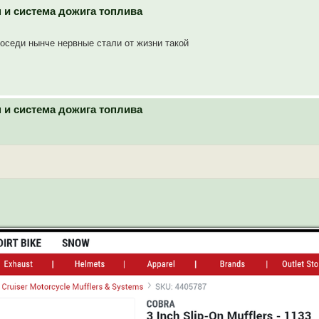
н и система дожига топлива
Соседи нынче нервные стали от жизни такой
н и система дожига топлива