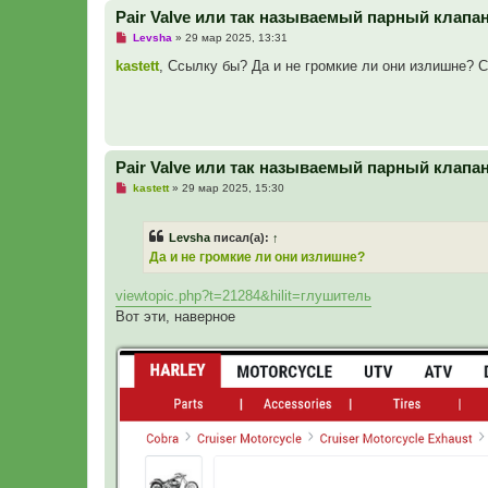
н
Pair Valve или так называемый парный клапа
и
е
Н
Levsha
»
29 мар 2025, 13:31
е
п
kastett
, Ссылку бы? Да и не громкие ли они излишне? 
р
о
ч
и
т
а
н
Pair Valve или так называемый парный клапа
н
о
Н
kastett
»
29 мар 2025, 15:30
е
е
с
п
о
р
о
Levsha
писал(а):
↑
о
б
ч
Да и не громкие ли они излишне?
щ
и
е
т
н
а
viewtopic.php?t=21284&hilit=глушитель
и
н
е
Вот эти, наверное
н
о
е
с
о
о
б
щ
е
н
и
е