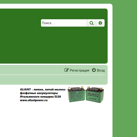
Поиск
Расширенный по
Р
е
г
и
с
т
р
а
ц
и
я
Вход