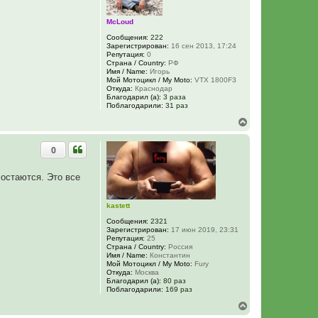
к
н
а
McLoud
ч
Сообщения:
222
а
Зарегистрирован:
16 сен 2013, 17:24
л
Репутация:
0
у
Страна / Country:
РФ
Имя / Name:
Игорь
Мой Мотоцикл / My Moto:
VTX 1800F3
Откуда:
Краснодар
Благодарил (а):
3 раза
Поблагодарили:
31 раз
В
е
р
0
н
у
т
остаются. Это все
ь
с
я
kastett
к
н
Сообщения:
2321
а
Зарегистрирован:
17 июн 2019, 23:31
Репутация:
25
ч
Страна / Country:
Россия
а
Имя / Name:
Константин
л
Мой Мотоцикл / My Moto:
Fury
у
Откуда:
Москва
Благодарил (а):
80 раз
Поблагодарили:
169 раз
В
е