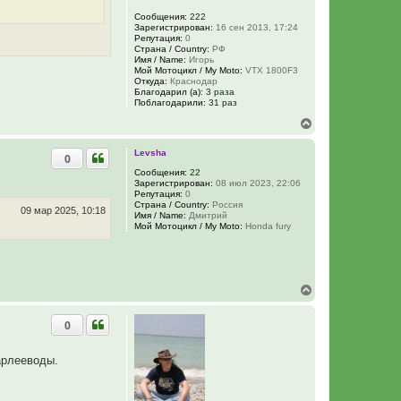
ч
Сообщения:
222
а
Зарегистрирован:
16 сен 2013, 17:24
л
Репутация:
0
у
Страна / Country:
РФ
Имя / Name:
Игорь
Мой Мотоцикл / My Moto:
VTX 1800F3
Откуда:
Краснодар
Благодарил (а):
3 раза
Поблагодарили:
31 раз
В
е
р
Levsha
0
н
у
Сообщения:
22
Зарегистрирован:
08 июл 2023, 22:06
т
Репутация:
0
ь
Страна / Country:
Россия
с
09 мар 2025, 10:18
Имя / Name:
Дмитрий
я
Мой Мотоцикл / My Moto:
Honda fury
к
н
а
ч
а
В
л
е
у
р
0
н
у
т
арлееводы.
ь
с
я