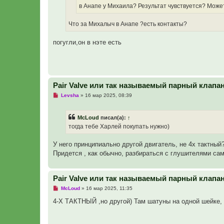
н
в Анапе у Михаила? Результат чувствуется? Может
н
о
е
Что за Михалыч в Анапе ?есть контакты?
с
о
о
погугли,он в нэте есть
б
щ
е
н
и
е
Pair Valve или так называемый парный клапа
Н
Levsha
»
16 мар 2025, 08:39
е
п
р
McLoud
писал(а):
↑
о
ч
тогда тебе Харлей покупать нужно)
и
т
а
У него принципиально другой двигатель, не 4х тактный
н
Придется , как обычно, разбираться с глушителями са
н
о
е
с
Pair Valve или так называемый парный клапа
о
о
Н
McLoud
»
16 мар 2025, 11:35
б
е
щ
п
4-Х ТАКТНЫЙ ,но другой) Там шатуны на одной шейке,
е
р
н
о
и
ч
е
и