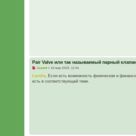
т
а
н
н
о
е
с
о
о
б
щ
е
н
и
е
Pair Valve или так называемый парный клапа
Н
kastett
»
16 мар 2025, 11:54
е
п
Levsha
, Если есть возможность физическая и финансо
р
есть в соответствующей теме.
о
ч
и
т
а
н
н
о
е
с
о
о
б
щ
е