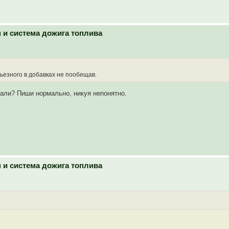
н и система дожига топлива
ьезного в добавках не пообещав.
ивали? Пиши нормально, никуя непонятно.
н и система дожига топлива