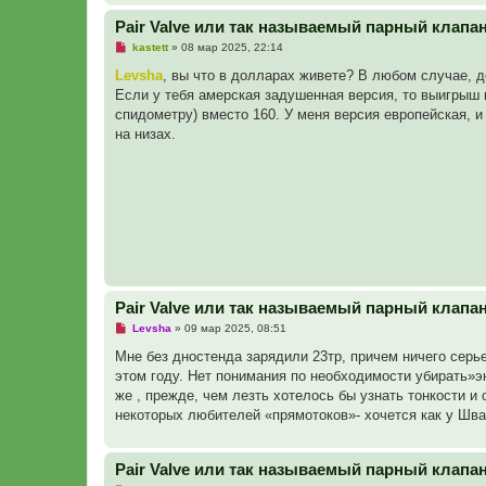
н
Pair Valve или так называемый парный клапа
и
е
Н
kastett
»
08 мар 2025, 22:14
е
п
Levsha
, вы что в долларах живете? В любом случае, д
р
Если у тебя амерская задушенная версия, то выигрыш 
о
ч
спидометру) вместо 160. У меня версия европейская, и
и
на низах.
т
а
н
н
о
е
с
о
о
б
щ
е
н
Pair Valve или так называемый парный клапа
и
е
Н
Levsha
»
09 мар 2025, 08:51
е
п
Мне без дностенда зарядили 23тр, причем ничего серье
р
этом году. Нет понимания по необходимости убирать»эк
о
ч
же , прежде, чем лезть хотелось бы узнать тонкости 
и
некоторых любителей «прямотоков»- хочется как у Шва
т
а
н
н
Pair Valve или так называемый парный клапа
о
е