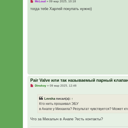
Н
McLoud
»
09 мар 2025, 10:18
с
е
о
п
тогда тебе Харлей покупать нужно)
о
р
б
о
щ
ч
е
и
н
т
и
а
е
н
н
о
е
с
о
о
б
щ
е
н
и
е
Pair Valve или так называемый парный клапа
Н
Dinskoy
»
09 мар 2025, 12:46
е
п
р
Levsha
писал(а):
↑
о
ч
Кто нить прошивал ЭБУ
и
в Анапе у Михаила? Результат чувствуется? Может кто
т
а
н
Что за Михалыч в Анапе ?есть контакты?
н
о
е