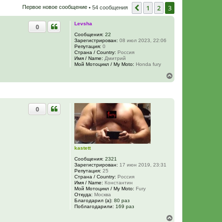
1
2
3
Пред.
Первое новое сообщение
• 54 сообщения
Levsha
0
Сообщения:
22
Зарегистрирован:
08 июл 2023, 22:06
Репутация:
0
Страна / Country:
Россия
Имя / Name:
Дмитрий
Мой Мотоцикл / My Moto:
Honda fury
В
е
р
н
у
0
т
ь
с
я
к
н
kastett
а
ч
Сообщения:
2321
а
Зарегистрирован:
17 июн 2019, 23:31
Репутация:
25
л
Страна / Country:
Россия
у
Имя / Name:
Константин
Мой Мотоцикл / My Moto:
Fury
Откуда:
Москва
Благодарил (а):
80 раз
Поблагодарили:
169 раз
В