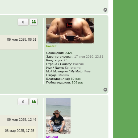
у
В
е
р
0
н
у
т
ь
с
09 мар 2025, 08:51
я
kastett
к
н
Сообщения:
2321
а
Зарегистрирован:
17 июн 2019, 23:31
Репутация:
25
ч
Страна / Country:
Россия
а
Имя / Name:
Константин
л
Мой Мотоцикл / My Moto:
Fury
у
Откуда:
Москва
Благодарил (а):
80 раз
Поблагодарили:
169 раз
В
е
р
0
н
у
т
ь
с
09 мар 2025, 12:46
я
к
08 мар 2025, 17:25
н
а
McLoud