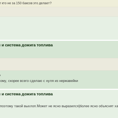
 кто не за 150 баксов это делает?
н и система дожига топлива
?
мому, скорее всего сделаю с нуля из нержавейки
н и система дожига топлива
 поэтому такой выхлоп.Может не ясно выразился)более ясно объяснят х