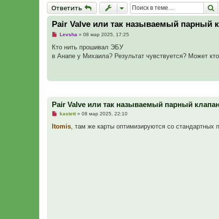
Ответить
П
О
т
в
е
т
и
т
ь
Pair Valve или так называемый парный 
Н
Levsha
»
08 мар 2025, 17:25
е
п
Кто нить прошивал ЭБУ
р
в Анапе у Михаила? Результат чувствуется? Может кто 
о
ч
и
т
а
н
н
о
Pair Valve или так называемый парный клапа
е
с
Н
kastett
»
08 мар 2025, 22:10
о
е
о
п
Itomis
, там же карты оптимизируются со стандартных 
б
р
щ
о
е
ч
н
и
и
т
е
а
н
н
о
е
с
о
о
б
щ
е