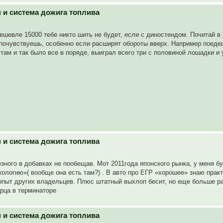
н и система дожига топлива
ешевле 15000 тебе никто шить не будет, если с диностендом. Почитай в
почувствуешь, особенно если расширят обороты вверх. Например поедеш
 там и так было все в поряде, выиграл всего три с половиной лошадки и
н и система дожига топлива
зного в добавках не пообещав. Мот 2011года японского рынка, у меня бу
ологию»( вообще она есть там?) . В авто про ЕГР «хорошее» знаю практ
и опыт других владельцев. Плюс штатный выхлоп бесит, но еще больше р
рца в терминаторе
н и система дожига топлива