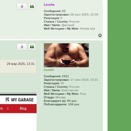
р
Levsha
0
н
у
Сообщения:
22
Зарегистрирован:
08 июл 2023, 22:06
т
Репутация:
0
ь
Страна / Country:
Россия
с
Имя / Name:
Дмитрий
я
Мой Мотоцикл / My Moto:
Honda fury
к
В
н
е
а
р
ч
0
н
а
у
л
т
у
ь
с
29 мар 2025, 13:31
я
kastett
к
н
Сообщения:
2321
а
Зарегистрирован:
17 июн 2019, 23:31
Репутация:
25
ч
Страна / Country:
Россия
а
Имя / Name:
Константин
л
Мой Мотоцикл / My Moto:
Fury
у
Откуда:
Москва
Благодарил (а):
80 раз
Поблагодарили:
169 раз