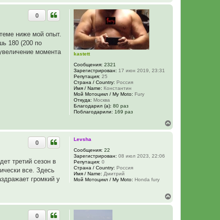
е
р
0
н
у
т
 теме ниже мой опыт.
ь
ь 180 (200 по
с
я
 увеличение момента
kastett
к
н
Сообщения:
2321
а
Зарегистрирован:
17 июн 2019, 23:31
Репутация:
25
ч
Страна / Country:
Россия
а
Имя / Name:
Константин
л
Мой Мотоцикл / My Moto:
Fury
у
Откуда:
Москва
Благодарил (а):
80 раз
Поблагодарили:
169 раз
В
е
р
Levsha
0
н
у
Сообщения:
22
Зарегистрирован:
08 июл 2023, 22:06
т
дет третий сезон в
Репутация:
0
ь
Страна / Country:
Россия
ически все. Здесь
с
Имя / Name:
Дмитрий
я
аздражает громкий у
Мой Мотоцикл / My Moto:
Honda fury
к
н
В
а
е
ч
р
а
0
н
л