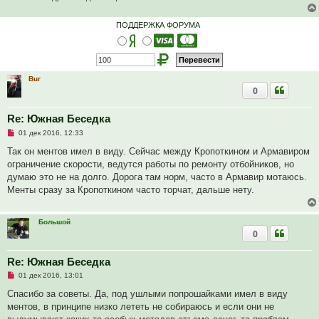
а
н
н
ПОДДЕРЖКА ФОРУМА
о
е
с
о
о
б
Bur
щ
0
е
н
и
е
Re: Южная Беседка
Н
01 дек 2016, 12:33
е
п
Так он ментов имел в виду. Сейчас между Кропоткином и Армавиром
р
ограничение скорости, ведутся работы по ремонту отбойников, но
о
ч
думаю это не на долго. Дорога там норм, часто в Армавир мотаюсь.
и
Менты сразу за Кропоткином часто торчат, дальше нету.
т
а
н
н
Большой
о
0
е
с
о
Re: Южная Беседка
о
б
Н
01 дек 2016, 13:01
щ
е
е
п
Спасибо за советы. Да, под ушлыми попрошайками имел в виду
н
р
и
ментов, в принципе низко лететь не собираюсь и если они не
о
е
ч