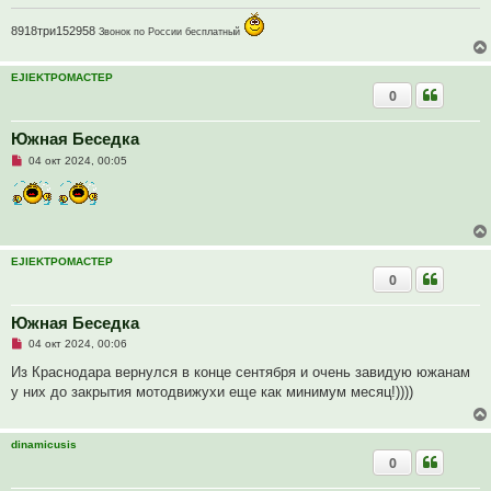
8918три152958
Звонок по России бесплатный
EJIEKTPOMACTEP
0
Южная Беседка
Н
04 окт 2024, 00:05
е
п
р
о
ч
и
т
EJIEKTPOMACTEP
а
0
н
н
о
е
Южная Беседка
с
Н
о
04 окт 2024, 00:06
е
о
п
б
Из Краснодара вернулся в конце сентября и очень завидую южанам
р
щ
у них до закрытия мотодвижухи еще как минимум месяц!))))
о
е
ч
н
и
и
т
е
dinamicusis
а
0
н
н
о