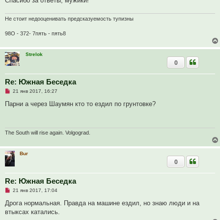
Спасибо за ответы, мужики!
е
с
о
Не стоит недооценивать предсказуемость тупизны
о
б
98О - 372- 7пять - пять8
щ
е
н
и
Strelok
е
0
Re: Южная Беседка
Н
21 янв 2017, 16:27
е
п
Парни а через Шаумян кто то ездил по грунтовке?
р
о
ч
и
т
The South will rise again. Volgograd.
а
н
н
Bur
о
0
е
с
о
о
Re: Южная Беседка
б
Н
21 янв 2017, 17:04
щ
е
е
п
Дрога нормальная. Правда на машине ездил, но знаю люди и на
н
р
и
втыксах катались.
о
е
ч