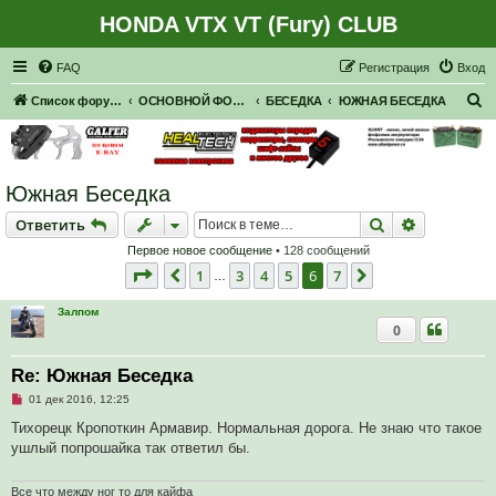
HONDA VTX VT (Fury) CLUB
Регистрация
FAQ
Р
е
г
и
с
т
р
а
ц
и
я
Вход
П
Список форумов
ОСНОВНОЙ ФОРУМ
БЕСЕДКА
ЮЖНАЯ БЕСЕДКА
о
и
с
Южная Беседка
к
Ответить
Поиск
Расширен
О
т
в
е
т
и
т
ь
Первое новое сообщение
• 128 сообщений
Страница
6
из
7
1
3
4
5
6
7
Пред.
След.
…
Залпом
0
Re: Южная Беседка
Н
01 дек 2016, 12:25
е
п
Тихорецк Кропоткин Армавир. Нормальная дорога. Не знаю что такое
р
ушлый попрошайка так ответил бы.
о
ч
и
т
Все что между ног то для кайфа