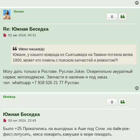
о
о
б
Ocean
щ
0
е
н
и
Re: Южная Беседка
е
Н
02 авг 2018, 00:31
е
п
р
Viktor писал(а):
о
ч
Южане, у нашего комрада из Сыктывкара на Тамани потекла вилка
и
1800, может кто помочь с поиском запчастей и ремонтом?!
т
а
н
Могу дать только в Ростове. Руслан Joker. Охерительно акуратный
н
о
сервис мотоподвески. Запчасти в наличии и под заказ.
е
тел. whattsapp +7 918 526 21 77 Руслан
с
о
о
б
Dinskoy
щ
0
е
н
и
Южная Беседка
е
Н
03 окт 2024, 22:45
е
п
Было +25.Прокатились на выходных в Аше под Сочи ,на байк-рок-
р
фест,потусить, мяса пожарить,камушки в море покидать.
о
ч