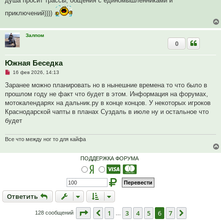
душа просит трассы, общения с единомышленниками и
т
е
а
приключений))))
н
н
о
е
Залпом
с
0
о
о
б
щ
Южная Беседка
е
Н
16 фев 2026, 14:13
н
е
и
п
Заранее можно планировать но в нынешние времена то что было в
е
р
прошлом году не факт что будет в этом. Информация на форумах,
о
ч
мотокалендарях на дальник.ру в конце концов. У некоторых игроков
и
Краснодарской чапты в планах Суздаль в июле ну и остальное что
т
а
будет
н
н
о
Все что между ног то для кайфа
е
с
о
ПОДДЕРЖКА ФОРУМА
о
б
щ
е
н
и
Ответить
О
т
в
е
т
и
т
ь
е
Страница
6
из
7
1
3
4
5
6
7
Пред.
След.
128 сообщений
…