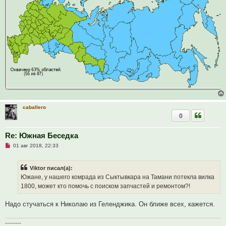
е
с
о
о
б
щ
е
н
и
е
caballero
0
Re: Южная Беседка
Н
01 авг 2018, 22:33
е
п
р
Viktor писал(а):
о
ч
Южане, у нашего комрада из Сыктывкара на Тамани потекла вилка
и
1800, может кто помочь с поиском запчастей и ремонтом?!
т
а
н
Надо стучаться к Николаю из Геленджика. Он ближе всех, кажется.
н
о
е
--------
с