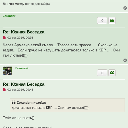
о
Все что между ног то для кайфа
б
щ
е
н
Zorander
и
0
е
Re: Южная Беседка
Н
02 дек 2016, 00:53
е
п
Через Армавир езжай смело... Трасса есть трасса .... Сколько не
р
ездил... Если грубо не нарушать докатаются только в КБР .... Они
о
ч
там лютые)))))
и
т
а
н
Большой
н
0
о
е
с
Re: Южная Беседка
о
о
Н
02 дек 2016, 09:43
б
е
щ
п
е
р
Zorander писал(а):
н
о
и
ч
докатаются только в КБР .... Они там лютые)))))
е
и
т
а
Тебе ли не знать))
н
н
о