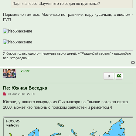
ч
Парни а через Шаумян кто то ездил по грунтовке?
и
т
а
Нормально там всё. Маленько по гравийке, пару кусочков, а вцелом -
н
ГУТ!
н
о
е
с
о
о
б
щ
е
Я боюсь только одного - пережить своих детей. + "Раздолбай сервис" - раздолбаю
н
и
всё, что угодно!!!
е
Viktor
0
Re: Южная Беседка
Н
01 авг 2018, 22:00
е
п
Южане, у нашего комрада из Сыктывкара на Тамани потекла вилка
р
1800, может кто помочь с поиском запчастей и ремонтом?!
о
ч
и
т
а
н
н
о