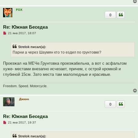
и
т
FOX
а
0
н
н
о
е
Re: Южная Беседка
с
Н
о
21 янв 2017, 18:07
е
о
п
б
р
щ
Strelok писал(а):
о
е
ч
н
Парни а через Шаумян кто то ездил по грунтовке?
и
и
т
е
а
Проезжал на МЕЧе.Грунтовка проезжабельна, а вот с асфальтом
н
хуже- местами внезапно исчезает, причем, с острой кромкой и
н
о
глубиной 15см. Зато места там малолюдные и красивые.
е
с
о
Freedom. Speed. Motorcycle.
о
б
щ
Джинн
е
н
0
и
е
Re: Южная Беседка
Н
21 янв 2017, 19:37
е
п
р
Strelok писал(а):
о