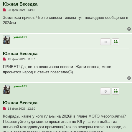
е
Южная Беседка
с
Н
о
08 фев 2026, 13:18
е
о
п
б
Землякам привет. Что-то совсем тишина тут, последнее сообщение в
р
щ
2024ом
о
е
ч
н
и
и
т
е
yaros161
а
0
н
н
о
е
Южная Беседка
с
Н
о
13 фев 2026, 11:37
е
о
п
б
ПРИВЕТ! Да, ветка неактивная совсем. Ждем сезона, может
р
щ
проснется народ и станет повеселее)))
о
е
ч
н
и
и
т
е
yaros161
а
0
н
н
о
е
Южная Беседка
с
Н
о
13 фев 2026, 12:19
е
о
п
б
Комрады, какие у кого планы на 2026й в плане МОТО мероприятий?
р
щ
Посоветуйте куда можно прокатиться по ЮГу - а то я выбыл из
о
е
ч
н
активной мотодвижухи временно(( так по вечерам катаю в городе, а
и
и