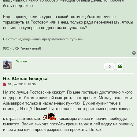
выдумывают каких то особых методов отъема денег, то проблем
и
быть не должно.
т
а
н
Еще спрошу, если в курсе, в какой гостинице/мотеле лучше
н
о
тормознуть за Ростовом или в нем, только ради переночевать, чтобы
е
не сильно кучеряво по деньгам получалось?
с
о
о
Не стоит недооценивать предсказуемость тупизны
б
щ
е
98О - 372- 7пять - пять8
н
и
е
Залпом
0
Re: Южная Беседка
Н
01 дек 2016, 18:36
е
п
Ну это лучше Ростовские скажут. По мне гостишек достаточно много
р
по дороге. Устал и начинай смотреть по сторонам. Между Техасом и
о
ч
Армавиром только в населённых пунктах. Букингмукинг тебе в
и
помощь. И ещё. Помни! Ты въезжаешь на территорию прилегающую
т
а
н
к страшным местам.
Кикиморы лешие и прочие приблуды
н
имеются. Засим выходя поссАть кроши табак и лей водку на обочину
о
е
и при этом шипя проси разрешения проехать. Во как.
с
о