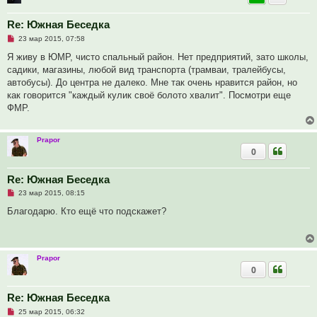
и
е
Re: Южная Беседка
Н
23 мар 2015, 07:58
е
п
Я живу в ЮМР, чисто спальный район. Нет предприятий, зато школы,
р
садики, магазины, любой вид транспорта (трамваи, тралейбусы,
о
ч
автобусы). До центра не далеко. Мне так очень нравится район, но
и
как говорится "каждый кулик своё болото хвалит". Посмотри еще
т
а
ФМР.
н
н
о
е
Prapor
с
0
о
о
б
Re: Южная Беседка
щ
е
Н
23 мар 2015, 08:15
н
е
и
п
Благодарю. Кто ещё что подскажет?
е
р
о
ч
и
т
Prapor
а
0
н
н
о
е
Re: Южная Беседка
с
Н
о
25 мар 2015, 06:32