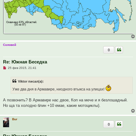
Соловей
0
Re: Южная Беседка
Н
25 фев 2015, 21:41
е
п
р
Viktor писал(а):
о
ч
Уже два дня в Армавире, ниодного втыкса на улицах!
и
т
а
А позвонить? В Армавире нас двое, Коп на мече и я безлошадный.
н
н
Но ща та холодно блин +10 емае, какие мотоциклы).
о
е
с
о
Bur
о
0
б
щ
е