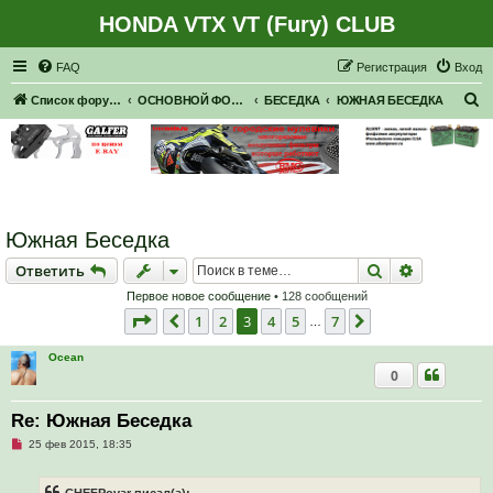
HONDA VTX VT (Fury) CLUB
Регистрация
FAQ
Р
е
г
и
с
т
р
а
ц
и
я
Вход
П
Список форумов
ОСНОВНОЙ ФОРУМ
БЕСЕДКА
ЮЖНАЯ БЕСЕДКА
о
и
с
к
Южная Беседка
Ответить
Поиск
Расширен
О
т
в
е
т
и
т
ь
Первое новое сообщение
• 128 сообщений
Страница
3
из
7
1
2
3
4
5
7
Пред.
След.
…
Ocean
0
Re: Южная Беседка
Н
25 фев 2015, 18:35
е
п
р