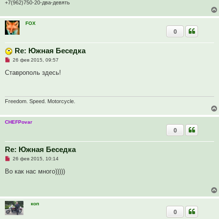
а
+7(962)750-20-два-девять
н
н
о
FOX
е
с
0
о
о
б
Re: Южная Беседка
щ
е
Н
26 фев 2015, 09:57
н
е
и
п
Cтаврополь здесь!
е
р
о
ч
и
т
Freedom. Speed. Motorcycle.
а
н
н
CHEFPovar
о
0
е
с
о
о
Re: Южная Беседка
б
Н
26 фев 2015, 10:14
щ
е
е
п
Во как нас много)))))
н
р
и
о
е
ч
и
т
коп
а
0
н
н