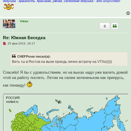
девушка - крайность. Красивая, умная, свободная девушка - это искусство!
н
н
о
е
с
о
Viktor
о
0
б
щ
е
Re: Южная Беседка
н
и
Н
25 фев 2015, 19:17
е
е
п
р
CHEFPovar писал(а):
о
ч
Вить ты в Ростов на выхи приедь лично встречу на VTXе)))))
и
т
а
Спасибо! Я бы с удовольствием, но на выхах надо уже валить домой
н
чтоб на работу поспеть. Летом на своем зелененьком как припрусь,
н
о
как понаеду!
е
с
о
о
б
щ
е
н
и
е