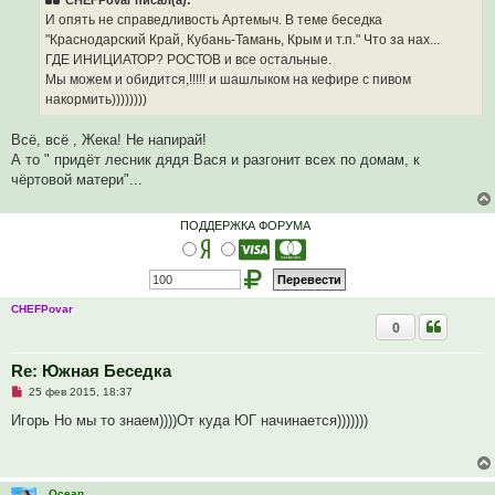
CHEFPovar писал(а):
о
ч
И опять не справедливость Артемыч. В теме беседка
и
"Краснодарский Край, Кубань-Тамань, Крым и т.п." Что за нах...
т
а
ГДЕ ИНИЦИАТОР? РОСТОВ и все остальные.
н
Мы можем и обидится,!!!!! и шашлыком на кефире с пивом
н
о
накормить))))))))
е
с
о
Всё, всё , Жека! Не напирай!
о
А то " придёт лесник дядя Вася и разгонит всех по домам, к
б
щ
чёртовой матери"...
е
н
и
ПОДДЕРЖКА ФОРУМА
е
CHEFPovar
0
Re: Южная Беседка
Н
25 фев 2015, 18:37
е
п
Игорь Но мы то знаем))))От куда ЮГ начинается)))))))
р
о
ч
и
т
Ocean