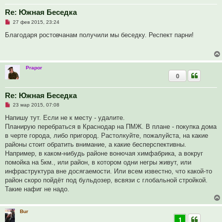
о
е
Re: Южная Беседка
с
Н
о
27 фев 2015, 23:24
е
о
п
б
Благодаря ростовчанам получили мы беседку. Респект парни!
р
щ
о
е
ч
н
и
и
т
е
Prapor
а
0
н
н
о
е
Re: Южная Беседка
с
Н
о
23 мар 2015, 07:08
е
о
п
б
Напишу тут. Если не к месту - удалите.
р
щ
Планирую перебраться в Краснодар на ПМЖ. В плане - покупка дома
о
е
ч
н
в черте города, либо пригород. Растолкуйте, пожалуйста, на какие
и
и
районы стоит обратить внимание, а какие бесперспективны.
т
е
а
Например, в каком-нибудь районе вонючая химфабрика, а вокруг
н
помойка на 5км., или район, в котором одни негры живут, или
н
о
инфраструктура вне досягаемости. Или всем известно, что какой-то
е
район скоро пойдёт под бульдозер, всвязи с глобальной стройкой.
с
о
Такие нафиг не надо.
о
б
щ
е
Bur
н
1