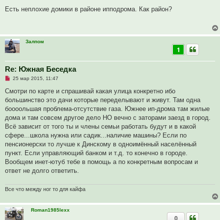
е
о
п
б
Есть неплохие домики в районе ипподрома. Как район?
р
щ
о
е
ч
н
и
и
т
е
Залпом
а
1
н
н
о
е
Re: Южная Беседка
с
Н
о
25 мар 2015, 11:47
е
о
п
б
Смотри по карте и спрашивай какая улица конкретно ибо
р
щ
большинство это дачи которые переделывают и живут. Там одна
о
е
ч
н
боооольшая проблема-отсутствие газа. Южнее ип-дрома там жилые
и
и
дома и там совсем другое дело НО вечно с заторами заезд в город.
т
е
а
Всё зависит от того ты и члены семьи работать будут и в какой
н
сфере...школа нужна или садик...наличие машины? Если по
н
о
пенсионерски то лучше к Динскому в одноимённый населённый
е
пункт. Если управляющий банком и т.д. то конечно в городе.
с
о
Вообщем инет-ютуб тебе в помощь а по конкретным вопросам и
о
ответ не долго ответить.
б
щ
е
Все что между ног то для кайфа
н
и
е
Roman1985lexx
0