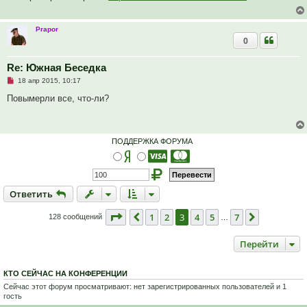
ч
и
т
Prapor
а
0
н
н
о
е
Re: Южная Беседка
с
Н
о
18 апр 2015, 10:17
е
о
п
б
Повымерли все, что-ли?
р
щ
о
е
ч
н
и
и
т
е
ПОДДЕРЖКА ФОРУМА
а
н
н
о
е
с
Ответить
О
т
в
е
т
и
т
ь
о
о
б
Страница
3
из
7
1
2
3
4
5
7
Пред.
След.
128 сообщений
…
щ
е
н
Перейти
и
е
КТО СЕЙЧАС НА КОНФЕРЕНЦИИ
Сейчас этот форум просматривают: нет зарегистрированных пользователей и 1
гость