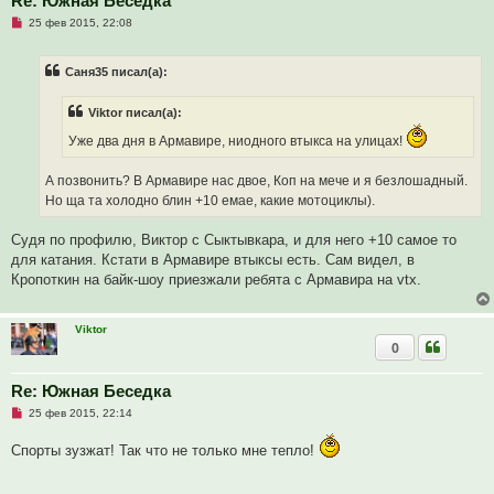
Re: Южная Беседка
н
и
Н
25 фев 2015, 22:08
е
е
п
р
Саня35 писал(а):
о
ч
и
Viktor писал(а):
т
а
Уже два дня в Армавире, ниодного втыкса на улицах!
н
н
о
А позвонить? В Армавире нас двое, Коп на мече и я безлошадный.
е
с
Но ща та холодно блин +10 емае, какие мотоциклы).
о
о
б
Судя по профилю, Виктор с Сыктывкара, и для него +10 самое то
щ
для катания. Кстати в Армавире втыксы есть. Сам видел, в
е
н
Кропоткин на байк-шоу приезжали ребята с Армавира на vtx.
и
е
Viktor
0
Re: Южная Беседка
Н
25 фев 2015, 22:14
е
п
Спорты зузжат! Так что не только мне тепло!
р
о
ч
и