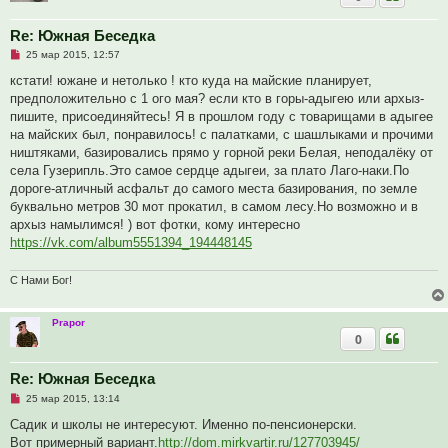
Re: Южная Беседка
Н
25 мар 2015, 12:57
е
п
кстати! южане и нетолько ! кто куда на майские планирует,
р
предположительно с 1 ого мая? если кто в горы-адыгею или архыз-
о
ч
пишите, присоединяйтесь! Я в прошлом году с товарищами в адыгее
и
на майских был, понравилось! с палатками, с шашлыками и прочими
т
а
ништяками, базировались прямо у горной реки Белая, неподалёку от
н
села Гузерипль.Это самое сердце адыгеи, за плато Лаго-наки.По
н
о
дороге-атличный асфальт до самого места базирования, по земле
е
буквально метров 30 мот прокатил, в самом лесу.Но возможно и в
с
о
архыз намылимся! ) вот фотки, кому интересно
о
https://vk.com/album5551394_194448145
б
щ
е
С Нами Бог!
н
и
е
Prapor
0
Re: Южная Беседка
Н
25 мар 2015, 13:14
е
п
Садик и школы не интересуют. Именно по-пенсионерски.
р
Вот примерный вариант.
http://dom.mirkvartir.ru/127703945/
о