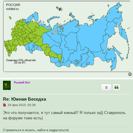
т
а
н
н
о
е
с
о
о
б
щ
е
н
и
е
Рыжий Кот
0
Re: Южная Беседка
Н
26 фев 2015, 02:28
е
п
Это что получается, я тут самый южный? Я только за)) Ставрополь
р
на форуме тоже есть)
о
ч
и
т
Стремиться и искать, найти и надругаться)