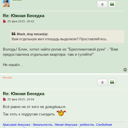
а
0
н
н
о
е
Re: Южная Беседка
с
Н
о
25 фев 2015, 18:42
е
о
п
б
р
щ
Black_dog писал(а):
о
е
ч
н
Вам отдельную жил площадь выделили? Проставляйтесь.
и
и
т
е
а
Володь! Блин, хотел найти ролик из "Бриллиантовой руки" - "Вам
н
предоставлена отдельная квартира- там и гуляйте!"
н
о
е
Не нашёл...
с
о
о
б
Persik
щ
0
е
н
и
Re: Южная Беседка
е
Н
25 фев 2015, 19:04
е
п
Всё равно ни от кого не дождёшься.
р
о
Так хоть к подругам съездить
ч
и
т
Красивая девушка - банальность. Умная девушка - редкость. Свободная
а