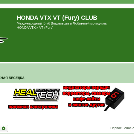
HONDA VTX VT (Fury) CLUB
Международный Клуб Владельцев и Любителей мотоцикла
HONDA VTX и VT (Fury)
НАЯ БЕСЕДКА
оиск
Расширенный поиск
Первое новое 