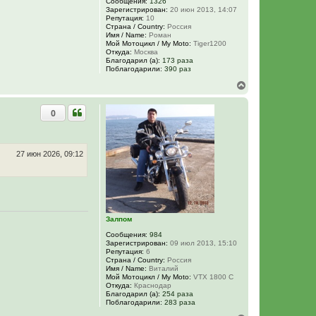
Сообщения:
1326
л
Зарегистрирован:
20 июн 2013, 14:07
у
Репутация:
10
Страна / Country:
Россия
Имя / Name:
Роман
Мой Мотоцикл / My Moto:
Tiger1200
Откуда:
Москва
Благодарил (а):
173 раза
Поблагодарили:
390 раз
В
е
р
0
н
у
т
ь
с
27 июн 2026, 09:12
я
к
н
а
ч
а
Залпом
л
у
Сообщения:
984
Зарегистрирован:
09 июл 2013, 15:10
Репутация:
6
Страна / Country:
Россия
Имя / Name:
Виталий
Мой Мотоцикл / My Moto:
VTX 1800 C
Откуда:
Краснодар
Благодарил (а):
254 раза
Поблагодарили:
283 раза