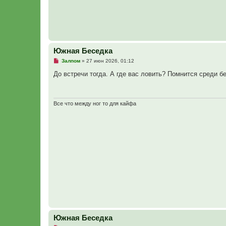
б
щ
е
н
и
е
Южная Беседка
Н
Залпом
»
27 июн 2026, 01:12
е
п
До встречи тогда. А где вас ловить? Помнится среди б
р
о
ч
и
т
Все что между ног то для кайфа
а
н
н
о
е
с
о
о
б
щ
е
н
и
е
Южная Беседка