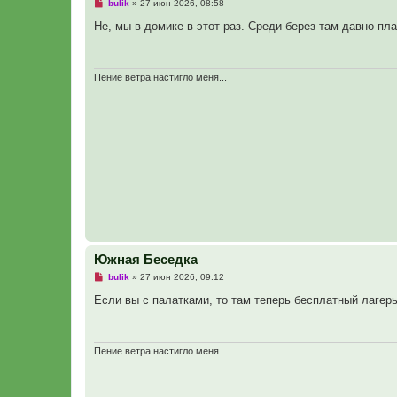
Н
bulik
»
27 июн 2026, 08:58
е
п
Не, мы в домике в этот раз. Среди берез там давно п
р
о
ч
и
т
Пение ветра настигло меня...
а
н
н
о
е
с
о
о
б
щ
е
н
и
е
Южная Беседка
Н
bulik
»
27 июн 2026, 09:12
е
п
Если вы с палатками, то там теперь бесплатный лагер
р
о
ч
и
т
Пение ветра настигло меня...
а
н
н
о