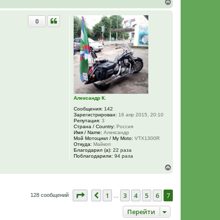
В
е
р
0
н
у
т
ь
с
я
к
н
а
ч
а
л
Александр К.
у
Сообщения:
142
Зарегистрирован:
16 апр 2015, 20:10
Репутация:
3
Страна / Country:
Россия
Имя / Name:
Александр
Мой Мотоцикл / My Moto:
VTX1300R
Откуда:
Майкоп
Благодарил (а):
22 раза
Поблагодарили:
94 раза
В
е
р
н
Страница
7
из
7
1
3
4
5
6
7
у
Пред.
128 сообщений
…
т
ь
Перейти
с