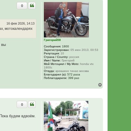
0
16 фев 2026, 14:13
ах, мотокалендарях
Григорий58
и вы
Сообщения:
1800
Зарегистрирован:
05 июн 2013, 00:53
Репутация:
10
Страна / Country:
россия
Имя / Name:
Григорий
Мой Мотоцикл / My Moto:
honda vtx
1800c
Откуда:
крекшино тинао москва
Благодарил (а):
572 раза
Поблагодарили:
399 раз
В
е
р
н
у
0
т
ь
с
. Пока будем вдвоём.
я
к
н
а