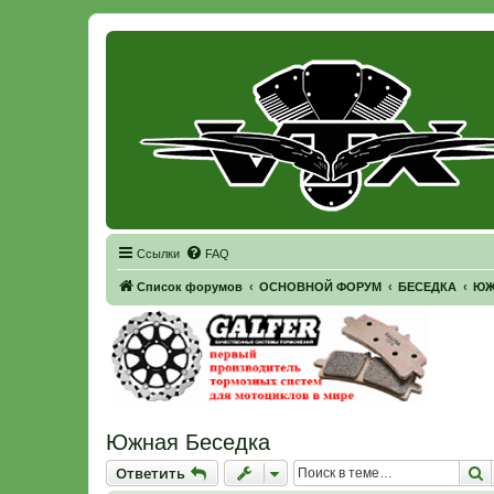
Регистрация
Ссылки
FAQ
Список форумов
ОСНОВНОЙ ФОРУМ
БЕСЕДКА
ЮЖ
Южная Беседка
Ответить
П
О
т
в
е
т
и
т
ь