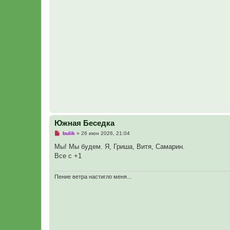
т
а
н
н
о
е
с
о
о
б
щ
е
н
и
е
Южная Беседка
Н
bulik
»
26 июн 2026, 21:04
е
п
Мы! Мы будем. Я, Гриша, Витя, Самарин.
р
Все с +1
о
ч
и
т
Пение ветра настигло меня...
а
н
н
о
е
с
о
о