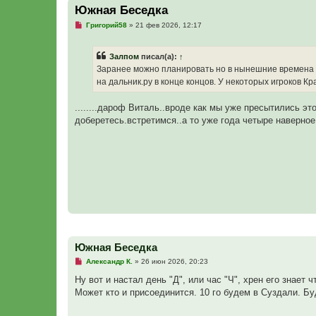
Южная Беседка
Н
Григорий58
»
21 фев 2026, 12:17
е
п
р
Залпом
писал(а):
↑
о
ч
Заранее можно планировать но в нынешние времена т
и
на дальник.ру в конце концов. У некоторых игроков К
т
а
н
........дароф Виталь..вроде как мы уже пресытились эт
н
о
доберетесь.встретимся..а то уже года четыре наверное 
е
с
о
о
б
щ
е
н
и
е
Южная Беседка
Н
Александр К.
»
26 июн 2026, 20:23
е
п
Ну вот и настал день "Д", или час "Ч", хрен его знает
р
Может кто и присоединится. 10 го будем в Суздали. Бу
о
ч
и