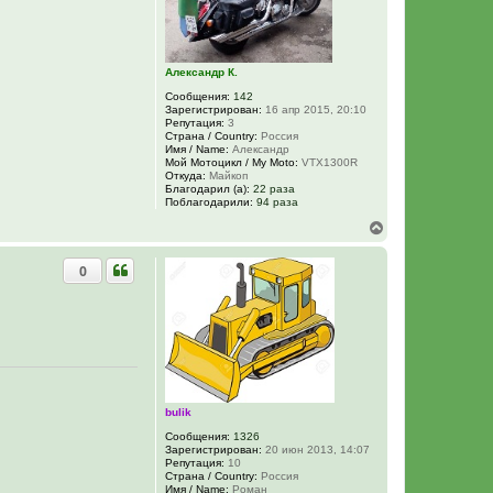
ч
а
л
у
Александр К.
Сообщения:
142
Зарегистрирован:
16 апр 2015, 20:10
Репутация:
3
Страна / Country:
Россия
Имя / Name:
Александр
Мой Мотоцикл / My Moto:
VTX1300R
Откуда:
Майкоп
Благодарил (а):
22 раза
Поблагодарили:
94 раза
В
е
р
0
н
у
т
ь
с
я
к
н
а
ч
bulik
а
Сообщения:
1326
л
Зарегистрирован:
20 июн 2013, 14:07
у
Репутация:
10
Страна / Country:
Россия
Имя / Name:
Роман