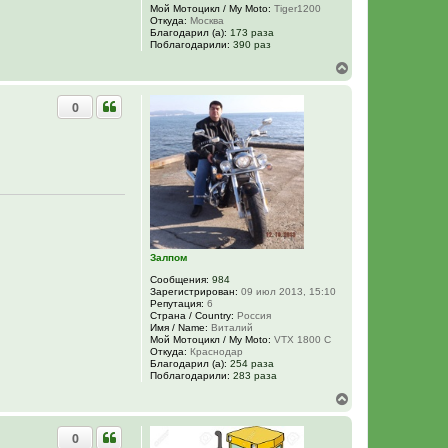
Мой Мотоцикл / My Moto:
Tiger1200
Откуда:
Москва
Благодарил (а):
173 раза
Поблагодарили:
390 раз
В
е
р
0
н
у
т
ь
с
я
к
н
а
ч
а
Залпом
л
у
Сообщения:
984
Зарегистрирован:
09 июл 2013, 15:10
Репутация:
6
Страна / Country:
Россия
Имя / Name:
Виталий
Мой Мотоцикл / My Moto:
VTX 1800 C
Откуда:
Краснодар
Благодарил (а):
254 раза
Поблагодарили:
283 раза
В
е
р
0
н