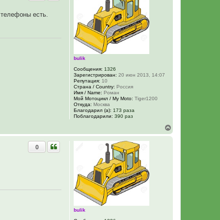
у
т
 телефоны есть.
ь
с
я
к
н
а
ч
bulik
а
Сообщения:
1326
л
Зарегистрирован:
20 июн 2013, 14:07
у
Репутация:
10
Страна / Country:
Россия
Имя / Name:
Роман
Мой Мотоцикл / My Moto:
Tiger1200
Откуда:
Москва
Благодарил (а):
173 раза
Поблагодарили:
390 раз
В
е
р
0
н
у
т
ь
с
я
к
н
а
ч
bulik
а