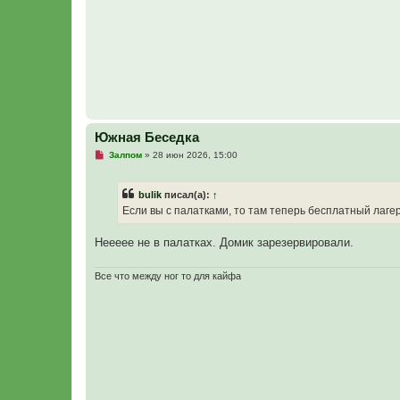
е
с
о
о
б
щ
е
н
и
е
Южная Беседка
Н
Залпом
»
28 июн 2026, 15:00
е
п
р
bulik
писал(а):
↑
о
ч
Если вы с палатками, то там теперь бесплатный лаге
и
т
а
Неееее не в палатках. Домик зарезервировали.
н
н
о
Все что между ног то для кайфа
е
с
о
о
б
щ
е
н
и
е