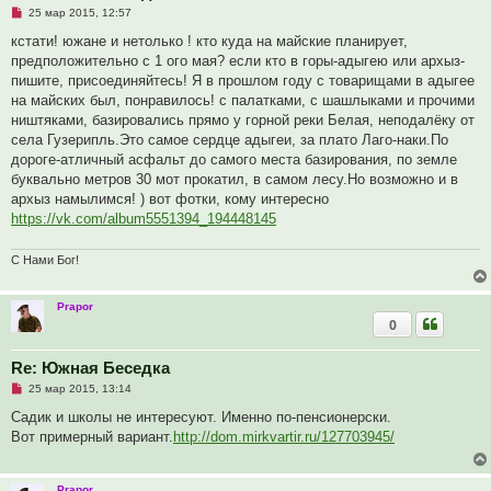
Н
25 мар 2015, 12:57
е
п
кстати! южане и нетолько ! кто куда на майские планирует,
р
предположительно с 1 ого мая? если кто в горы-адыгею или архыз-
о
ч
пишите, присоединяйтесь! Я в прошлом году с товарищами в адыгее
и
на майских был, понравилось! с палатками, с шашлыками и прочими
т
а
ништяками, базировались прямо у горной реки Белая, неподалёку от
н
села Гузерипль.Это самое сердце адыгеи, за плато Лаго-наки.По
н
о
дороге-атличный асфальт до самого места базирования, по земле
е
буквально метров 30 мот прокатил, в самом лесу.Но возможно и в
с
о
архыз намылимся! ) вот фотки, кому интересно
о
https://vk.com/album5551394_194448145
б
щ
е
С Нами Бог!
н
и
е
Prapor
0
Re: Южная Беседка
Н
25 мар 2015, 13:14
е
п
Садик и школы не интересуют. Именно по-пенсионерски.
р
Вот примерный вариант.
http://dom.mirkvartir.ru/127703945/
о
ч
и
т
Prapor