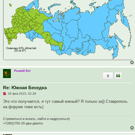
н
о
е
с
о
о
б
щ
е
н
и
е
Рыжий Кот
0
Re: Южная Беседка
Н
26 фев 2015, 02:28
е
п
Это что получается, я тут самый южный? Я только за)) Ставрополь
р
на форуме тоже есть)
о
ч
и
т
Стремиться и искать, найти и надругаться)
а
+7(962)750-20-два-девять
н
н
о