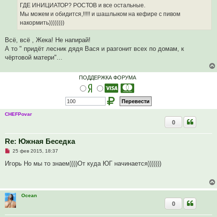
а
ГДЕ ИНИЦИАТОР? РОСТОВ и все остальные.
н
Мы можем и обидится,!!!!! и шашлыком на кефире с пивом
н
о
накормить))))))))
е
с
о
Всё, всё , Жека! Не напирай!
о
А то " придёт лесник дядя Вася и разгонит всех по домам, к
б
щ
чёртовой матери"...
е
н
и
ПОДДЕРЖКА ФОРУМА
е
CHEFPovar
0
Re: Южная Беседка
Н
25 фев 2015, 18:37
е
п
Игорь Но мы то знаем))))От куда ЮГ начинается)))))))
р
о
ч
и
т
Ocean
а
0
н
н
о