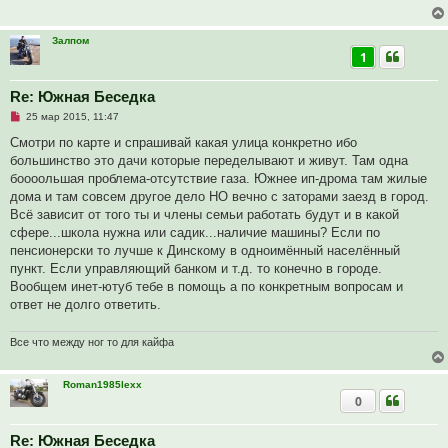
ч
н
и
и
т
е
Залпом
а
1
н
н
о
е
Re: Южная Беседка
с
Н
о
25 мар 2015, 11:47
е
о
п
б
Смотри по карте и спрашивай какая улица конкретно ибо
р
щ
большинство это дачи которые переделывают и живут. Там одна
о
е
ч
н
боооольшая проблема-отсутствие газа. Южнее ип-дрома там жилые
и
и
дома и там совсем другое дело НО вечно с заторами заезд в город.
т
е
а
Всё зависит от того ты и члены семьи работать будут и в какой
н
сфере...школа нужна или садик...наличие машины? Если по
н
о
пенсионерски то лучше к Динскому в одноимённый населённый
е
пункт. Если управляющий банком и т.д. то конечно в городе.
с
о
Вообщем инет-ютуб тебе в помощь а по конкретным вопросам и
о
ответ не долго ответить.
б
щ
е
Все что между ног то для кайфа
н
и
е
Roman1985lexx
0
Re: Южная Беседка