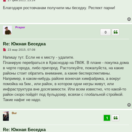
о
27 фев 2015, 23:24
е
о
п
б
Благодаря ростовчанам получили мы беседку. Респект парни!
р
щ
о
е
ч
н
и
и
т
е
Prapor
а
0
н
н
о
е
Re: Южная Беседка
с
Н
о
23 мар 2015, 07:08
е
о
п
б
Напишу тут. Если не к месту - удалите.
р
щ
Планирую перебраться в Краснодар на ПМЖ. В плане - покупка дома
о
е
ч
н
в черте города, либо пригород. Растолкуйте, пожалуйста, на какие
и
и
районы стоит обратить внимание, а какие бесперспективны.
т
е
а
Например, в каком-нибудь районе вонючая химфабрика, а вокруг
н
помойка на 5км., или район, в котором одни негры живут, или
н
о
инфраструктура вне досягаемости. Или всем известно, что какой-то
е
район скоро пойдёт под бульдозер, всвязи с глобальной стройкой.
с
о
Такие нафиг не надо.
о
б
щ
е
Bur
н
1
и
е
Re: Южная Беседка