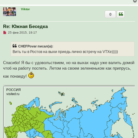
с
о
Viktor
о
0
б
щ
е
Re: Южная Беседка
н
и
Н
25 фев 2015, 19:17
е
е
п
р
CHEFPovar писал(а):
о
ч
Вить ты в Ростов на выхи приедь лично встречу на VTXе)))))
и
т
а
Спасибо! Я бы с удовольствием, но на выхах надо уже валить домой
н
чтоб на работу поспеть. Летом на своем зелененьком как припрусь,
н
о
как понаеду!
е
с
о
о
б
щ
е
н
и
е