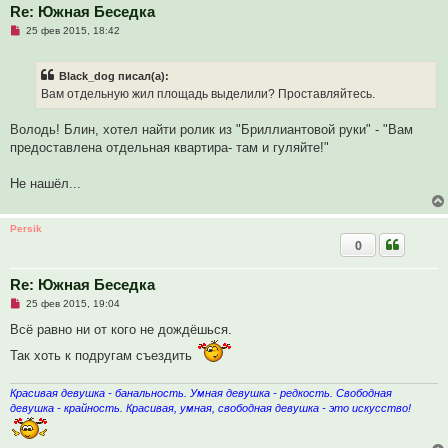
е
Re: Южная Беседка
с
Н
о
25 фев 2015, 18:42
е
о
п
б
р
щ
Black_dog писал(а):
о
е
ч
н
Вам отдельную жил площадь выделили? Проставляйтесь.
и
и
т
е
а
Володь! Блин, хотел найти ролик из "Бриллиантовой руки" - "Вам
н
предоставлена отдельная квартира- там и гуляйте!"
н
о
е
Не нашёл...
с
о
о
б
Persik
щ
0
е
н
и
Re: Южная Беседка
е
Н
25 фев 2015, 19:04
е
п
Всё равно ни от кого не дождёшься.
р
о
Так хоть к подругам съездить
ч
и
т
Красивая девушка - банальность. Умная девушка - редкость. Свободная
а
девушка - крайность. Красивая, умная, свободная девушка - это искусство!
н
н
о
е