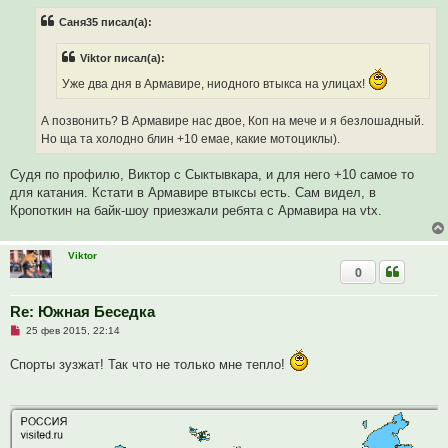
п
р
Саня35 писал(а):
о
ч
и
Viktor писал(а):
т
а
Уже два дня в Армавире, ниодного втыкса на улицах!
н
н
о
А позвонить? В Армавире нас двое, Коп на мече и я безлошадный.
е
с
Но ща та холодно блин +10 емае, какие мотоциклы).
о
о
б
Судя по профилю, Виктор с Сыктывкара, и для него +10 самое то
щ
для катания. Кстати в Армавире втыксы есть. Сам видел, в
е
н
Кропоткин на байк-шоу приезжали ребята с Армавира на vtx.
и
е
Viktor
0
Re: Южная Беседка
Н
25 фев 2015, 22:14
е
п
Спорты зузжат! Так что не только мне тепло!
р
о
ч
и
т
а
н