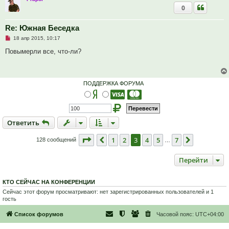
а
0
н
н
о
е
Re: Южная Беседка
с
Н
о
18 апр 2015, 10:17
е
о
п
б
Повымерли все, что-ли?
р
щ
о
е
ч
н
и
и
т
е
ПОДДЕРЖКА ФОРУМА
а
н
н
о
е
с
Ответить
О
т
в
е
т
и
т
ь
о
о
б
Страница
3
из
7
1
2
3
4
5
7
Пред.
След.
128 сообщений
…
щ
е
н
Перейти
и
е
КТО СЕЙЧАС НА КОНФЕРЕНЦИИ
Сейчас этот форум просматривают: нет зарегистрированных пользователей и 1
гость
Список форумов
Часовой пояс:
UTC+04:00