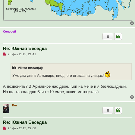
Соловей
0
Re: Южная Беседка
Н
25 фев 2015, 21:41
е
п
р
Viktor писал(а):
о
ч
Уже два дня в Армавире, ниодного втыкса на улицах!
и
т
а
А позвонить? В Армавире нас двое, Коп на мече и я безлошадный.
н
н
Но ща та холодно блин +10 емае, какие мотоциклы).
о
е
с
о
Bur
о
0
б
щ
е
Re: Южная Беседка
н
и
Н
25 фев 2015, 22:08
е
е