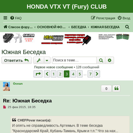
HONDA VTX VT (Fury) CLUB
Регистрация
FAQ
Р
е
г
и
с
т
р
а
ц
и
я
Вход
П
Список форумов
ОСНОВНОЙ ФОРУМ
БЕСЕДКА
ЮЖНАЯ БЕСЕДКА
о
и
с
Южная Беседка
к
Ответить
Поиск
Расширен
О
т
в
е
т
и
т
ь
Первое новое сообщение
• 128 сообщений
Страница
3
из
7
1
2
3
4
5
7
Пред.
След.
…
Ocean
0
Re: Южная Беседка
Н
25 фев 2015, 18:35
е
п
р
CHEFPovar писал(а):
о
ч
И опять не справедливость Артемыч. В теме беседка
и
"Краснодарский Край, Кубань-Тамань, Крым и т.п." Что за нах...
т