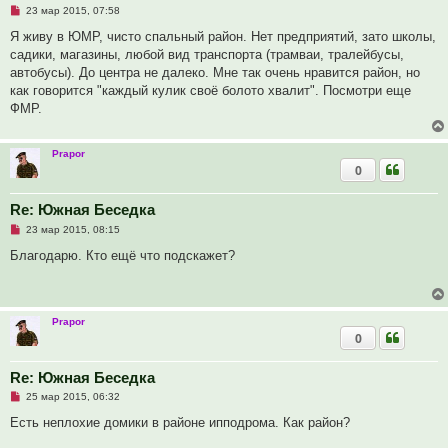
Н
23 мар 2015, 07:58
е
п
Я живу в ЮМР, чисто спальный район. Нет предприятий, зато школы,
р
садики, магазины, любой вид транспорта (трамваи, тралейбусы,
о
ч
автобусы). До центра не далеко. Мне так очень нравится район, но
и
как говорится "каждый кулик своё болото хвалит". Посмотри еще
т
а
ФМР.
н
н
о
е
Prapor
с
0
о
о
б
Re: Южная Беседка
щ
е
Н
23 мар 2015, 08:15
н
е
и
п
Благодарю. Кто ещё что подскажет?
е
р
о
ч
и
т
Prapor
а
0
н
н
о
е
Re: Южная Беседка
с
Н
о
25 мар 2015, 06:32
е
о
п
б
Есть неплохие домики в районе ипподрома. Как район?
р
щ
о
е