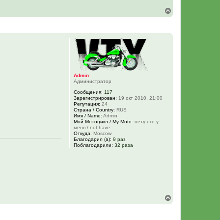
В
е
р
н
у
т
ь
с
я
к
Admin
н
Администратор
а
Сообщения:
117
ч
Зарегистрирован:
19 окт 2010, 21:00
а
Репутация:
24
л
Страна / Country:
RUS
у
Имя / Name:
Admin
Мой Мотоцикл / My Moto:
нету его у
меня / not have
Откуда:
Moscow
Благодарил (а):
9 раз
Поблагодарили:
32 раза
В
е
р
н