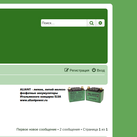
Поиск
Расширенный по
Р
е
г
и
с
т
р
а
ц
и
я
Вход
Первое новое сообщение
• 2 сообщения • Страница
1
из
1