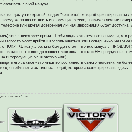
ет скачивать любой мануал.
вается доступ в скрытый раздел "контакты", который ориентирован на л
о своему желанию оставить информацию о себе, например личные номер
р телефона или другая доверенная личная информация будет доступна 
лись) занял некоторое время. Чтобы люди хоть немного понимали, что ра
ни запросто могут прийти и воспользоваться этим совершенно безвозмез
ос о ПОКУПКЕ мануалов, мне был дан ответ, что все мануалы ПРОДАЮТ
 слово, что еще до звонка я уже знал, что мне НЕ продадут их, тем
м на интересующие меня автомобили).
ыдать его за свое - это лишь вопрос совести самого человека, не более
того, он обманет и остальных людей, которые зарегистрированы здесь.
м.
дактировалось 1 раз.