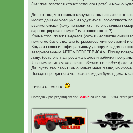
(ник пользователя станет зеленого цвета) и можно буд
Дело в том, что помимо мануалов, пользователю откры
имеют данный мотоцикл и будут иметь возможность п
взаимопомощи (кому понравится, что его личный номе
зарегистрировавшемуся" или вовсе гостю ?).
Кроме того, поиск мануалов (хоть и бесплатно скачива
немногое было сделано (отрывалось личное время) и о
Когда я позвонил официальному дилеру и задал вопр
авторизованным АВТОМОТОСЕРВИСАМ. Прошу поверить на
лицу, (есть опыт запроса мануалов и рабочих програм
Я понимаю, что можно взять абсолютно любое фото, и в
Да, пусть тем самым он обманет меня лично, но кроме 
Выводы про данного человека каждый будет делать са
Ничего сложного.
Последний раз редактировалось
Admin
20 мар 2011, 02:03, всего ре