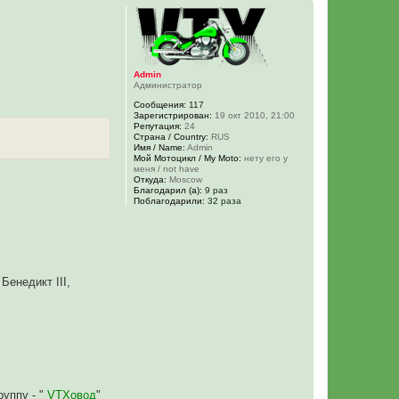
Admin
Администратор
Сообщения:
117
Зарегистрирован:
19 окт 2010, 21:00
Репутация:
24
Страна / Country:
RUS
Имя / Name:
Admin
Мой Мотоцикл / My Moto:
нету его у
меня / not have
Откуда:
Moscow
Благодарил (а):
9 раз
Поблагодарили:
32 раза
Бенедикт III,
уппу - "
VTXовод
"