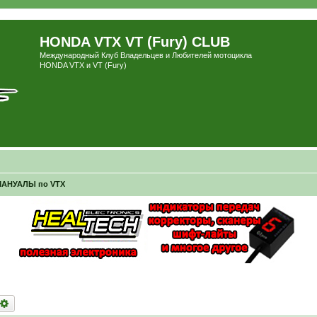
HONDA VTX VT (Fury) CLUB
Международный Клуб Владельцев и Любителей мотоцикла
HONDA VTX и VT (Fury)
МАНУАЛЫ по VTX
оиск
Расширенный поиск