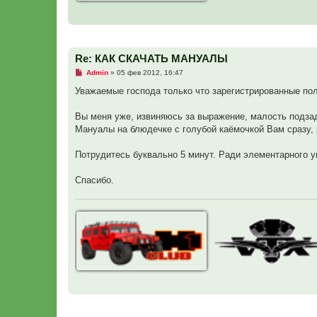
Re: КАК СКАЧАТЬ МАНУАЛЫ
Н
Admin
»
05 фев 2012, 16:47
е
п
Уважаемые господа только что зарегистрированные пол
р
о
ч
Вы меня уже, извиняюсь за выражение, малость подза
и
Мануалы на блюдечке с голубой каёмочкой Вам сразу, 
т
а
н
Потрудитесь буквально 5 минут. Ради элементарного у
н
о
е
Спасибо.
с
о
о
б
щ
е
н
и
е