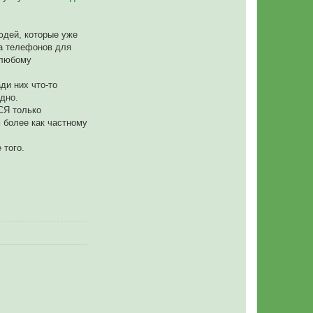
юдей, которые уже
а телефонов для
"любому
ди них что-то
дно.
СЯ только
 более как частному
 того.