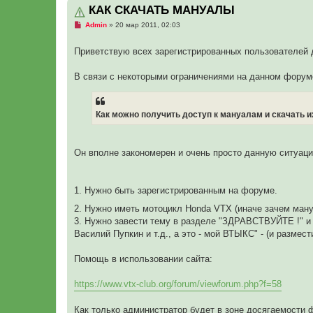
КАК СКАЧАТЬ МАНУАЛЫ
Н
Admin
»
20 мар 2011, 02:03
е
п
р
Приветствую всех зарегистрированных пользователей д
о
ч
и
В связи с некоторыми ограничениями на данном фору
т
а
н
н
Как можно получить доступ к мануалам и скачать и
о
е
с
о
о
Он вполне закономерен и очень просто данную ситуаци
б
щ
е
н
1. Нужно быть зарегистрированным на форуме.
и
е
2. Нужно иметь мотоцикл Honda VTX (иначе зачем ману
3. Нужно завести тему в разделе "ЗДРАВСТВУЙТЕ !" и р
Василий Пупкин и т.д., а это - мой ВТЫКС" - (и размест
Помощь в использовании сайта:
https://www.vtx-club.org/forum/viewforum.php?f=58
Как только администратор будет в зоне досягаемости 