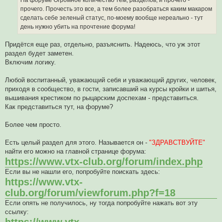
н
о
прочего. Прочесть это все, а тем более разобраться каким макаром
е
сделать себе зеленый статус, по-моему вообще нереально - тут
с
о
день нужно убить на прочтение форума!
о
б
щ
Придётся еще раз, отдельно, разъяснить. Надеюсь, что уж этот
е
раздел будет заметен.
н
и
Включим логику.
е
Любой воспитанный, уважающий себя и уважающий других, человек,
приходя в сообщество, в гости, записавший на курсы кройки и шитья,
вышивания крестиком по рыцарским доспехам - представиться.
Как представиться тут, на форуме?
Более чем просто.
Есть целый раздел для этого. Называется он -
"ЗДРАВСТВУЙТЕ"
найти его можно на главной странице форума:
https://www.vtx-club.org/forum/index.php
Если вы не нашли его, попробуйте поискать здесь:
https://www.vtx-
club.org/forum/viewforum.php?f=18
Если опять не получилось, ну тогда попробуйте нажать вот эту
ссылку: