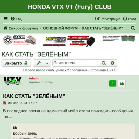
HONDA VTX VT (Fury) CLUB
Регистрация
FAQ
Р
е
г
и
с
т
р
а
ц
и
я
Вход
П
Список форумов
ОСНОВНОЙ ФОРУМ
КАК СТАТЬ "ЗЕЛЁНЫМ"
о
и
с
КАК СТАТЬ "ЗЕЛЁНЫМ"
к
Закрыто
Поиск
Расширенн
Закрыто
Первое новое сообщение
• 2 сообщения • Страница
1
из
1
Admin
Администратор
1
КАК СТАТЬ "ЗЕЛЁНЫМ"
Н
08 мар 2013, 15:37
е
п
В последнее время на админский мэйл стали приходить сообщения
р
типа:
о
ч
и
т
а
Добрый день.
н
На форуме Огромное количество тем, разделов, и прочего -