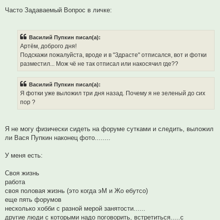
е
п
Часто Задаваемый Вопрос в личке:
р
о
ч
и
Василий Пупкин писал(а):
т
а
Артём, доброго дня!
н
Подскажи пожалуйста, вроде и в "Здрасте" отписался, вот и фотки
н
о
разместил... Мож чё не так отписал или накосячил где??
е
с
о
Василий Пупкин писал(а):
о
б
Я фотки уже выложил три дня назад. Почему я не зеленый до сих
щ
пор ?
е
н
и
е
Я не могу физически сидеть на форуме сутками и следить, выложил
ли Вася Пупкин наконец фото........
У меня есть:
Своя жизнь
работа
своя половая жизнь (это когда эМ и Жо ебутсо)
еще пять форумов
несколько хобби с разной мерой занятости......
другие люди с которыми надо поговорить, встретиться.....с