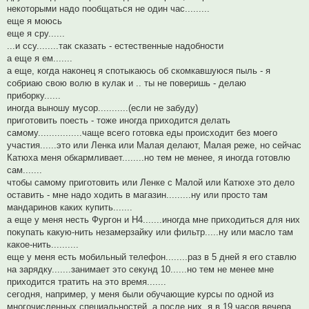
некоторыми надо пообщаться не один час.........
еще я моюсь
еще я сру......
...и ссу........так сказать - естественные надобности
а еще я ем.......
а еще, когда наконец я спотыкаюсь об скомкавшуюся пыль - я
собриаю свою волю в кулак и .. ты не поверишь - делаю
приборку......
иногда выношу мусор...........(если не забуду)
приготовить поесть - тоже иногда приходится делать
самому................чаще всего готовка еды происходит без моего
участия......это или Ленка или Малая делают, Малая реже, но сейчас
Катюха меня обкармливает........но тем не менее, я иногда готовлю
сам.......
чтобы самому приготовить или Ленке с Малой или Катюхе это дело
оставить - мне надо ходить в магазин.........ну или просто там
мандаринов каких купить.......
а еще у меня несть Фургон и Н4.......иногда мне приходиться для них
покупать какую-нить незамерзайку или фильтр.....ну или масло там
какое-нить..........
еще у меня есть мобильный телефон........раз в 5 дней я его ставлю
на зарядку.......занимает это секунд 10......но тем не менее мне
приходится тратить на это время.......
сегодня, например, у меня были обучающие курсы по одной из
многочисленных специальностей, а после них, я в 19 часов вечера