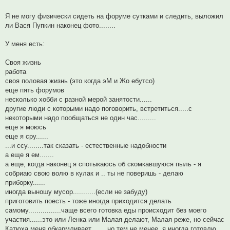
и
е
Я не могу физически сидеть на форуме сутками и следить, выложил
ли Вася Пупкин наконец фото........
У меня есть:
Своя жизнь
работа
своя половая жизнь (это когда эМ и Жо ебутсо)
еще пять форумов
несколько хобби с разной мерой занятости......
другие люди с которыми надо поговорить, встретиться.....с
некоторыми надо пообщаться не один час.........
еще я моюсь
еще я сру......
...и ссу........так сказать - естественные надобности
а еще я ем.......
а еще, когда наконец я спотыкаюсь об скомкавшуюся пыль - я
собриаю свою волю в кулак и .. ты не поверишь - делаю
приборку......
иногда выношу мусор...........(если не забуду)
приготовить поесть - тоже иногда приходится делать
самому................чаще всего готовка еды происходит без моего
участия......это или Ленка или Малая делают, Малая реже, но сейчас
Катюха меня обкармливает........но тем не менее, я иногда готовлю