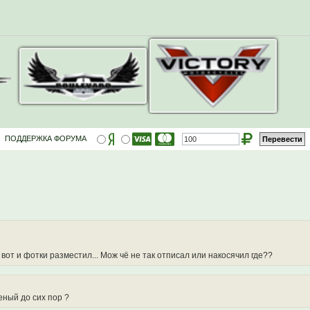
ПОДДЕРЖКА ФОРУМА
вот и фотки разместил... Мож чё не так отписал или накосячил где??
еный до сих пор ?