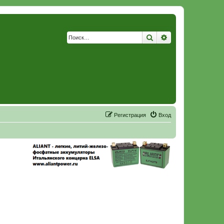
Поиск
Расширенный по
Р
е
г
и
с
т
р
а
ц
и
я
Вход