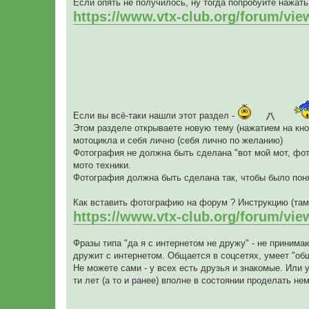
Если опять не получилось, ну тогда попробуйте нажать
https://www.vtx-club.org/forum/vi
Если вы всё-таки нашли этот раздел -
Этом разделе открываете новую тему (нажатием на к
мотоцикла и себя лично (себя лично по желанию)
Фотография не должна быть сделана "вот мой мот, фот
мото техники.
Фотография должна быть сделана так, чтобы было понят
Как вставить фотографию на форум ? Инструкцию (там 
https://www.vtx-club.org/forum/vi
Фразы типа "да я с интернетом не дружу" - не приним
дружит с интернетом. Общается в соцсетях, умеет "об
Не можете сами - у всех есть друзья и знакомые. Или 
ти лет (а то и ранее) вполне в состоянии проделать н