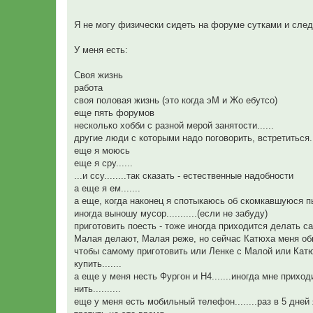
щ
е
н
Я не могу физически сидеть на форуме сутками и следи
и
е
У меня есть:
Своя жизнь
работа
своя половая жизнь (это когда эМ и Жо ебутсо)
еще пять форумов
несколько хобби с разной мерой занятости......
другие люди с которыми надо поговорить, встретиться...
еще я моюсь
еще я сру......
...и ссу........так сказать - естественные надобности
а еще я ем.......
а еще, когда наконец я спотыкаюсь об скомкавшуюся пыл
иногда выношу мусор...........(если не забуду)
приготовить поесть - тоже иногда приходится делать само
Малая делают, Малая реже, но сейчас Катюха меня обкарм
чтобы самому приготовить или Ленке с Малой или Катюхе
купить.......
а еще у меня несть Фургон и Н4.......иногда мне прихо
нить..........
еще у меня есть мобильный телефон........раз в 5 дней 