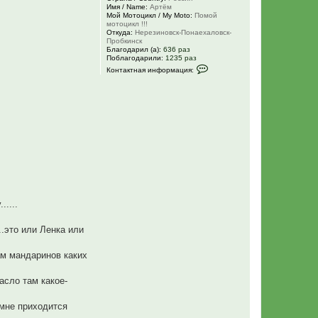
Имя / Name:
Артём
Мой Мотоцикл / My Moto:
Помой
мотоцикл !!!
Откуда:
Нерезиновск-Понаехаловск-
Пробкинск
Благодарил (а):
636 раз
Поблагодарили:
1235 раз
К
Контактная информация:
о
н
т
а
к
т
н
а
я
и
н
ф
о
р
м
а
....
ц
и
я
...это или Ленка или
п
о
л
там мандаринов каких
ь
з
о
асло там какое-
в
а
т
е мне приходится
е