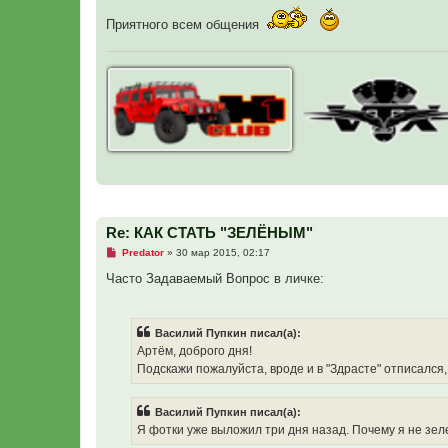
Приятного всем общения
Re: КАК СТАТЬ "ЗЕЛЁНЫМ"
Н
Predator
»
30 мар 2015, 02:17
е
п
Часто Задаваемый Вопрос в личке:
р
о
ч
и
Василий Пупкин писал(а):
т
а
Артём, доброго дня!
н
Подскажи пожалуйста, вроде и в "Здрасте" отписался, 
н
о
е
с
Василий Пупкин писал(а):
о
Я фотки уже выложил три дня назад. Почему я не зел
о
б