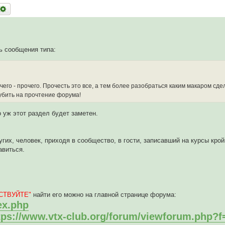
оиск
Расширенный поиск
ь сообщения типа:
его - прочего. Прочесть это все, а тем более разобраться каким макаром сд
 убить на прочтение форума!
 уж этот раздел будет заметен.
х, человек, приходя в сообщество, в гости, записавший на курсы крой
авиться.
СТВУЙТЕ"
найти его можно на главной странице форума:
ex.php
tps://www.vtx-club.org/forum/viewforum.php?f