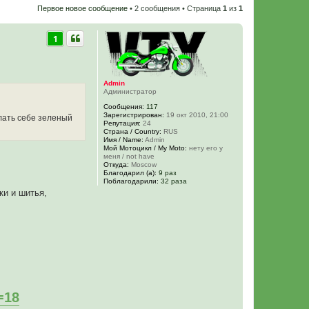
Первое новое сообщение
• 2 сообщения • Страница
1
из
1
1
Admin
Администратор
Сообщения:
117
Зарегистрирован:
19 окт 2010, 21:00
елать себе зеленый
Репутация:
24
Страна / Country:
RUS
Имя / Name:
Admin
Мой Мотоцикл / My Moto:
нету его у
меня / not have
Откуда:
Moscow
Благодарил (а):
9 раз
Поблагодарили:
32 раза
ки и шитья,
=18