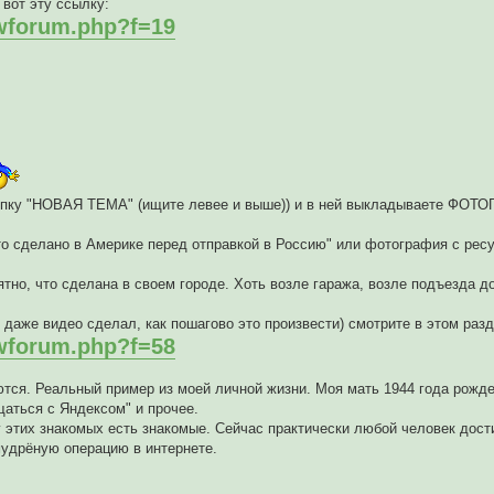
 вот эту ссылку:
ewforum.php?f=19
нопку "НОВАЯ ТЕМА" (ищите левее и выше)) и в ней выкладываете ФОТ
о сделано в Америке перед отправкой в Россию" или фотография с ресу
но, что сделана в своем городе. Хоть возле гаража, возле подъезда до
даже видео сделал, как пошагово это произвести) смотрите в этом разд
ewforum.php?f=58
аются. Реальный пример из моей личной жизни. Моя мать 1944 года рожде
щаться с Яндексом" и прочее.
у этих знакомых есть знакомые. Сейчас практически любой человек дост
емудрёную операцию в интернете.