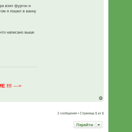
л
я
ра взял фургон и
P
том я пошел в ванну
r
e
d
a
t
o
что написано выше
r
Е !!!
--->
В
е
р
н
2 сообщения • Страница
1
из
1
у
т
ь
Перейти
с
я