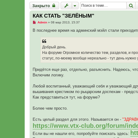
Закрыто
П
Закрыто
КАК СТАТЬ "ЗЕЛЁНЫМ"
Н
Admin
»
08 мар 2013, 15:37
е
п
В последнее время на админский мэйл стали приходит
р
о
ч
и
Добрый день.
т
а
На форуме Огромное количество тем, разделов, и проч
н
статус, по-моему вообще нереально - тут день нужно
н
о
е
Придётся еще раз, отдельно, разъяснить. Надеюсь, что
с
о
Включим логику.
о
б
щ
Любой воспитанный, уважающий себя и уважающий други
е
вышивания крестиком по рыцарским доспехам - предст
н
и
Как представиться тут, на форуме?
е
Более чем просто.
Есть целый раздел для этого. Называется он -
"ЗДРАВ
https://www.vtx-club.org/forum/ind
ht
Если вы не нашли его, попробуйте поискать здесь: