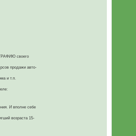
ОГРАФИЮ своего
рсов продажи авто-
ма и т.п.
еле:
ния. И вполне себе
игший возраста 15-