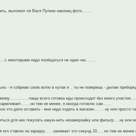
ть, выложил ли Вася Пупкин наконец фото........
..с некоторыми надо пообщаться не один час.........
ь - я собриаю свою волю в кулак и .. ты не поверишь - делаю приборку..
му................чаще всего готовка еды происходит без моего участия...
ливает........но тем не менее, я иногда готовлю сам.......
 это дело оставить - мне надо ходить в магазин.........ну или просто 
диться для них покупать какую-нить незамерзайку или фильтр.....ну или м
я его ставлю на зарядку.......занимает это секунд 10......но тем не мене