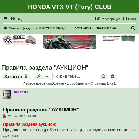
HONDA VTX VT (Fury) CLUB
Регистрация
FAQ
Р
е
г
и
с
т
р
а
ц
и
я
Вход
П
Список форумов
ПОКУПКА ПРОДАЖА
АУКЦИОН
ПРАВИЛА РАЗДЕЛА АУКЦИОН
о
и
с
к
Правила раздела "АУКЦИОН"
Закрыто
Поиск
Расширенн
Закрыто
Первое новое сообщение
• 1 сообщение • Страница
1
из
1
kabanera
Правила раздела "АУКЦИОН"
Н
22 окт 2015, 14:49
е
п
Правила раздела аукцион:
р
Продавец должен подробно описать вещь, которую он выставляет на
о
ч
аукцион.
и