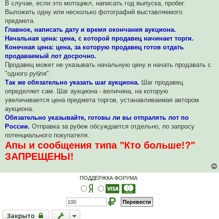
В случае, если это мотоцикл, написать год выпуска, пробег.
т
а
Выложить одну или несколько фотографий выставляемого
н
предмета.
н
о
Главное, написать дату и время окончания аукциона.
е
Начальная цена: цена, с которой продавец начинает торги.
с
о
Конечная цена: цена, за которую продавец готов отдать
о
продаваемый лот досрочно.
б
щ
Продавец может не указывать начальную цену и начать продавать с
е
"одного рубля".
н
и
Так же обязательно указать шаг аукциона.
Шаг продавец
е
определяет сам. Шаг аукциона - величина, на которую
увеличивается цена предмета торгов, устанавливаемая автором
аукциона.
Обязательно указывайте, готовы ли вы отпралять лот по
России.
Отправка за рубеж обсуждается отдельно, по запросу
потенциального покупателя.
Апы и сообщения типа "Кто больше!?"
ЗАПРЕЩЕНЫ!
ПОДДЕРЖКА ФОРУМА
Закрыто
Закрыто