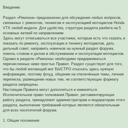
ч
и
Введение:
т
а
н
Раздел «Ремзона» предназначен для обсуждения любых вопросов,
н
о
связанных с ремонтом, тюнингом и эксплуатацией мотоциклов Honda
е
VTX любой модели. Для удобства, структура раздела разбита на 5
с
о
основных ветвей по направлениям.
о
Здесь могут отписываться все участники, которым есть что сказать и
б
щ
показать по ремонту, эксплуатации и тюнингу мотоциклов, дать
е
дельный совет, направить новичков на нужный раздел форума,
н
и
помочь словом и делом в обслуживании и эксплуатации мотоциклов.
е
Однако в разделе «Ремзона» необходимо придерживаться
перечисленных ниже простых Правил. Раздел существует для того,
что бы любой желающий мог БЫСТРО отыскать здесь нужную
информацию, поэтому флуд, общение на отвлечённые темы, личная
переписка, размещение новых тем, не соответствующих формату
раздела запрещены.
Настоящие Правила могут дополняться и изменяться.
Исключительное право толкования Правил, регламентирующих
работу раздела, принадлежит администраторам и модераторам этого
раздела, выполнение требований которых является обязательным
для всех посетителей форума.
1. Общие положения: