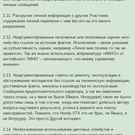
личных сообщений.
2.11. Раскрытие личной информации о другом Участнике,
содержания личной переписки с ним без его на это явного
разрешения.
2.12. Неаргументированные негативные или позитивные оценки чего-
либо без ссылок на источник фактов. Исключение – явное указание
на субъективность оценки, например «Лично мне почему-то так не
нравится». Так же можно использовать аббревиатуру «ИМХО» от
английского “IMHO” – обозначающего: «по моему скромному
мнению».
2.13. Неаргументированные советы по ремонту, эксплуатации и
обслуживанию мотоциклов без ссылок на техническую информацию,
достоверные факты, мануалы и руководства по эксплуатации.
Сообщения предположительного характера, а так же заявления
такого плана: «а у меня на Урале (Ямахе, Интрудере) такое же было»
допустимы лишь в том случае, когда они помогают добиться автору
вопроса ощутимого результата, успеха в ремонте или поиску
неисправностей. Помните, что Honda VTX это не Урал, не Ямаха, и
не Интрудер. Это просто Другой мотоцикл.
2.14. Необоснованное использование цветовых атрибутов и
укрупнённых размеров шрифтов и написание названия темы или