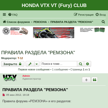
HONDA VTX VT (Fury) CLUB
Регистрация
FAQ
Р
е
г
и
с
т
р
а
ц
и
я
Вход
П
Список форумов
РЕМЗОНА
ПРАВИЛА РАЗДЕЛА "РЕМЗОНА"
о
и
с
к
ПРАВИЛА РАЗДЕЛА "РЕМЗОНА"
Модератор:
T-12
Закрыто
Поиск
Расширенн
Закрыто
Первое новое сообщение
• 1 сообщение • Страница
1
из
1
Admin
Администратор
0
ПРАВИЛА РАЗДЕЛА "РЕМЗОНА"
Н
05 июн 2012, 19:18
е
п
Правила форума «РЕМЗОНА» и его разделов:
р
о