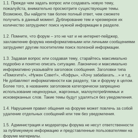
1.1. Прежде чем задать вопрос или создавать новую тему,
пожалуйста, внимательно просмотрите существующие темы.
Возможно, Вы найдете там более полный ответ, чем сможете
получить в данный момент. Дублирование тем и чрезмерное их
количество затрудняют поиск нужной информации в разделе.
1.2. Помните, что форум – это не чат и не интернет-пейджер,
захламление форума неинформативными или личными сообщениями
затрудняет другим посетителям поиск полезной информации.
1.3. Задавая вопрос или создавая тему, старайтесь максимально
подробно и понятно описать ситуацию. Лаконично и максимально
информативно указывайте заголовок сообщения. Заголовки типа
«Помогите!», «Нужен Совет!», «Кофры», «Хочу забабахать…» и т.д.
Не добавляют информативности как разделу, так и форуму в целом.
Более того, в названиях заголовков категорически запрещено
использование нецензурных, жаргонных, малоупотребляемых и
исковерканных слов. Такие темы будут удаляться без уведомления.
1.4. Нарушения правил общения на форуме может повлечь за собой
удаление отдельных сообщений или тем без уведомления.
1.5. Администрация и модераторы форума не несут ответственности
за публикуемую информацию и представленные пользователями на
форуме материалы.