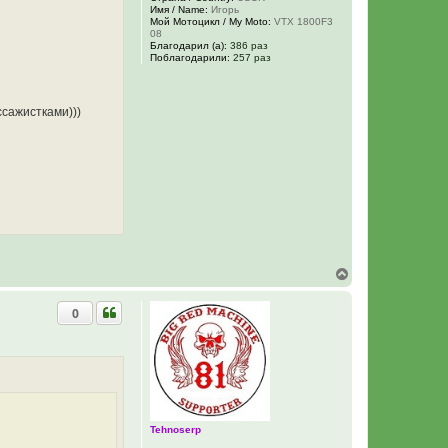
н
Имя / Name:
Игорь
а
Мой Мотоцикл / My Moto:
VTX 1800F3
ч
08
а
Благодарил (а):
386 раз
Поблагодарили:
257 раз
л
у
сажистками)))
В
е
р
0
н
у
т
ь
с
я
к
н
а
Tehnoserp
ч