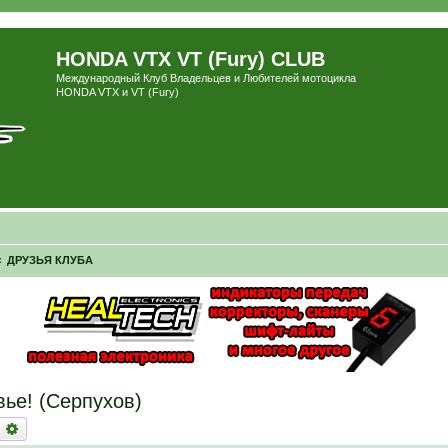
HONDA VTX VT (Fury) CLUB
Международный Клуб Владельцев и Любителей мотоцикла
HONDA VTX и VT (Fury)
ДРУЗЬЯ КЛУБА
ье! (Серпухов)
оиск
Расширенный поиск