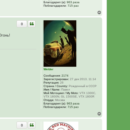
Благодарил (а):
963 раза
Поблагодарили:
715 раз
В
е
р
0
н
у
т
Огонь!
ь
с
я
к
н
а
ч
а
л
Welder
у
Сообщения:
2174
Зарегистрирован:
27 дек 2013, 11:14
Репутация:
26
Страна / Country:
Рожденный в СССР
Имя / Name:
Павел
Мой Мотоцикл / My Moto:
VTX 1300C,
VTX 1800N, GL 1500SE, VTX 1800R
Откуда:
Москва
Благодарил (а):
963 раза
Поблагодарили:
715 раз
В
е
р
0
н
у