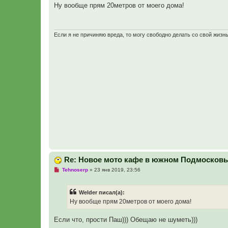
п
Ну вообще прям 20метров от моего дома!
р
о
ч
и
т
Если я не причиняю вреда, то могу свободно делать со свой жизн
а
н
н
о
е
с
о
о
б
щ
е
н
и
е
Re: Новое мото кафе в южном Подмосковье
Н
Tehnoserp
»
23 янв 2019, 23:56
е
п
р
Welder писал(а):
о
ч
Ну вообще прям 20метров от моего дома!
и
т
а
Если что, прости Паш))) Обещаю не шуметь)))
н