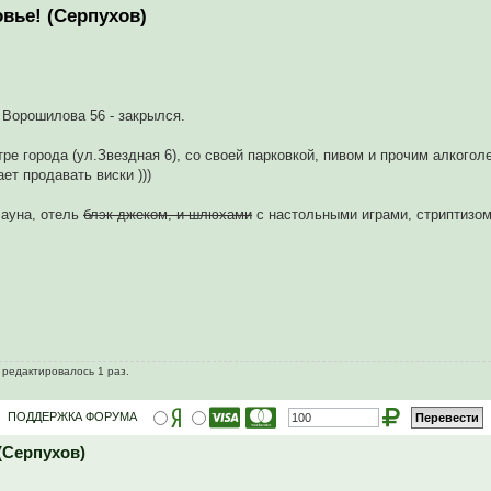
вье! (Серпухов)
 Ворошилова 56 - закрылся.
ре города (ул.Звездная 6), со своей парковкой, пивом и прочим алкогол
ет продавать виски )))
сауна, отель
блэк джеком, и шлюхами
с настольными играми, стриптизом
о редактировалось 1 раз.
ПОДДЕРЖКА ФОРУМА
(Серпухов)