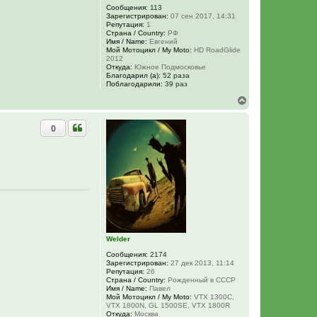
ч
Сообщения:
113
а
Зарегистрирован:
07 сен 2017, 14:31
л
Репутация:
1
у
Страна / Country:
РФ
Имя / Name:
Евгений
Мой Мотоцикл / My Moto:
HD RoadGlide
2012
Откуда:
Южное Подмосковье
Благодарил (а):
52 раза
Поблагодарили:
39 раз
В
е
р
0
н
у
т
ь
с
я
к
н
а
ч
а
л
Welder
у
Сообщения:
2174
Зарегистрирован:
27 дек 2013, 11:14
Репутация:
26
Страна / Country:
Рожденный в СССР
Имя / Name:
Павел
Мой Мотоцикл / My Moto:
VTX 1300C,
VTX 1800N, GL 1500SE, VTX 1800R
Откуда:
Москва