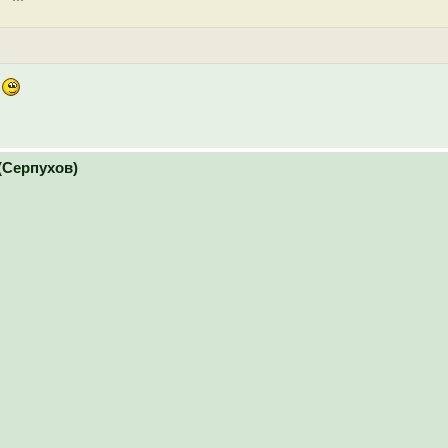
е
(Серпухов)