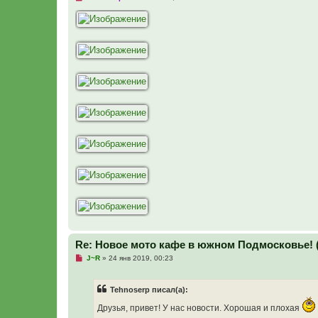
е
п
р
о
ч
и
т
а
н
н
о
е
с
о
о
б
щ
е
н
и
е
Re: Новое мото кафе в южном Подмосковье! 
Н
J~R
»
24 янв 2019, 00:23
е
п
р
Tehnoserp писал(а):
о
ч
Друзья, привет! У нас новости. Хорошая и плохая
и
т