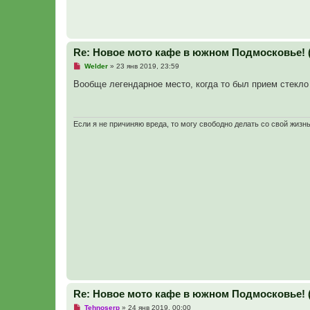
Re: Новое мото кафе в южном Подмосковье! 
Н
Welder
»
23 янв 2019, 23:59
е
п
Вообще легендарное место, когда то был прием стекло
р
о
ч
и
т
Если я не причиняю вреда, то могу свободно делать со свой жизн
а
н
н
о
е
с
о
о
б
щ
е
н
и
е
Re: Новое мото кафе в южном Подмосковье! 
Н
Tehnoserp
»
24 янв 2019, 00:00