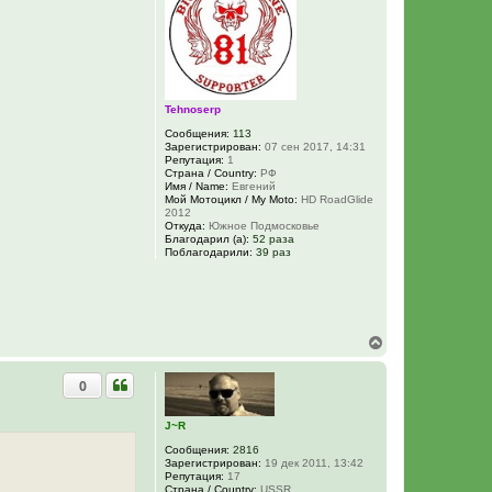
т
ь
с
я
к
н
а
Tehnoserp
ч
Сообщения:
113
а
Зарегистрирован:
07 сен 2017, 14:31
л
Репутация:
1
у
Страна / Country:
РФ
Имя / Name:
Евгений
Мой Мотоцикл / My Moto:
HD RoadGlide
2012
Откуда:
Южное Подмосковье
Благодарил (а):
52 раза
Поблагодарили:
39 раз
В
е
р
0
н
у
т
J~R
ь
с
Сообщения:
2816
Зарегистрирован:
19 дек 2011, 13:42
я
Репутация:
17
к
Страна / Country:
USSR