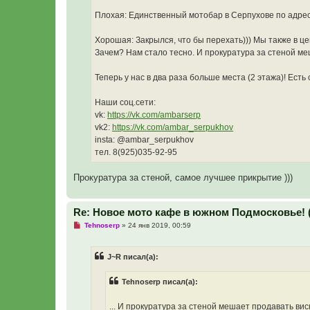
а
Плохая: Единственный мотобар в Серпухове по адрес
н
н
о
Хорошая: Закрылся, что бы перехать))) Мы также в цен
е
с
Зачем? Нам стало тесно. И прокуратура за стеной меш
о
о
б
Теперь у нас в два раза больше места (2 этажа)! Есть
щ
е
н
Наши соц.сети:
и
vk:
https://vk.com/ambarserp
е
vk2:
https://vk.com/ambar_serpukhov
insta: @ambar_serpukhov
тел. 8(925)035-92-95
Прокуратура за стеной, самое лучшее прикрытие )))
Re: Новое мото кафе в южном Подмосковье! 
Н
Tehnoserp
»
24 янв 2019, 00:59
е
п
р
J~R писал(а):
о
ч
и
Tehnoserp писал(а):
т
а
н
... И прокуратура за стеной мешает продавать виск
н