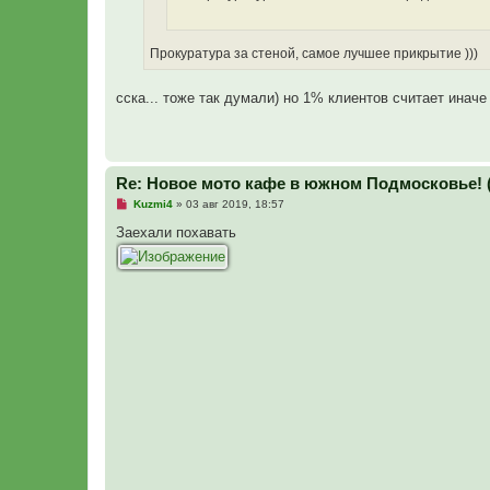
о
е
с
о
Прокуратура за стеной, самое лучшее прикрытие )))
о
б
щ
сска... тоже так думали) но 1% клиентов считает инач
е
н
и
е
Re: Новое мото кафе в южном Подмосковье! 
Н
Kuzmi4
»
03 авг 2019, 18:57
е
п
Заехали похавать
р
о
ч
и
т
а
н
н
о
е
с
о
о
б
щ
е
н
и
е