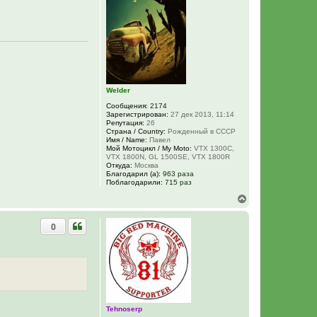
с
я
к
н
а
ч
а
л
у
Welder
Сообщения:
2174
Зарегистрирован:
27 дек 2013, 11:14
Репутация:
26
Страна / Country:
Рожденный в СССР
Имя / Name:
Павел
Мой Мотоцикл / My Moto:
VTX 1300C,
VTX 1800N, GL 1500SE, VTX 1800R
Откуда:
Москва
Благодарил (а):
963 раза
Поблагодарили:
715 раз
В
е
р
0
н
у
т
ь
с
я
к
н
а
Tehnoserp