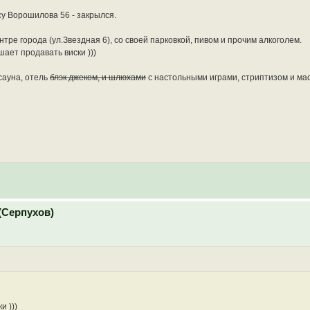
у Ворошилова 56 - закрылся.
тре города (ул.Звездная 6), со своей парковкой, пивом и прочим алкоголем.
ает продавать виски )))
 сауна, отель
блэк джеком, и шлюхами
с настольными играми, стриптизом и мас
(Серпухов)
и )))