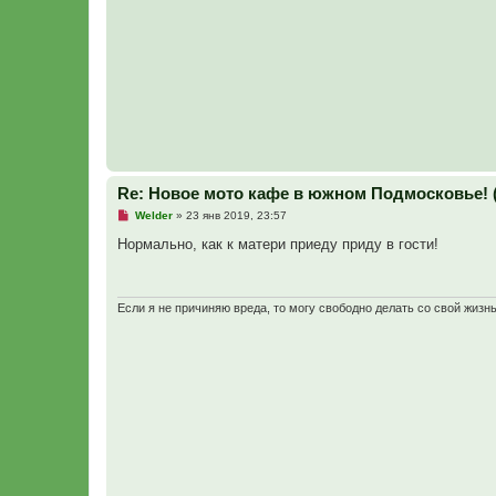
н
о
е
с
о
о
б
щ
е
н
и
е
Re: Новое мото кафе в южном Подмосковье! 
Н
Welder
»
23 янв 2019, 23:57
е
п
Нормально, как к матери приеду приду в гости!
р
о
ч
и
т
Если я не причиняю вреда, то могу свободно делать со свой жизн
а
н
н
о
е
с
о
о
б
щ
е
н
и
е