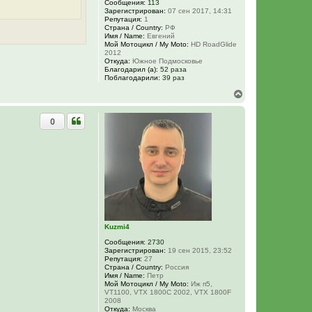
Сообщения:
113
а
Зарегистрирован:
07 сен 2017, 14:31
л
Репутация:
1
у
Страна / Country:
РФ
Имя / Name:
Евгений
Мой Мотоцикл / My Moto:
HD RoadGlide
2012
Откуда:
Южное Подмосковье
Благодарил (а):
52 раза
Поблагодарили:
39 раз
В
е
р
0
н
у
т
ь
с
я
к
н
а
ч
а
Kuzmi4
л
у
Сообщения:
2730
Зарегистрирован:
19 сен 2015, 23:52
Репутация:
27
Страна / Country:
Россия
Имя / Name:
Петр
Мой Мотоцикл / My Moto:
Иж п5,
VT1100, VTX 1800C 2002, VTX 1800F
2008
Откуда:
Москва