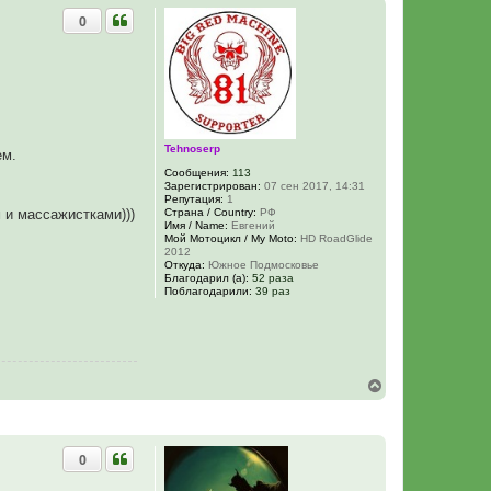
0
Tehnoserp
ем.
Сообщения:
113
Зарегистрирован:
07 сен 2017, 14:31
Репутация:
1
Страна / Country:
РФ
 и массажистками)))
Имя / Name:
Евгений
Мой Мотоцикл / My Moto:
HD RoadGlide
2012
Откуда:
Южное Подмосковье
Благодарил (а):
52 раза
Поблагодарили:
39 раз
В
е
р
н
у
0
т
ь