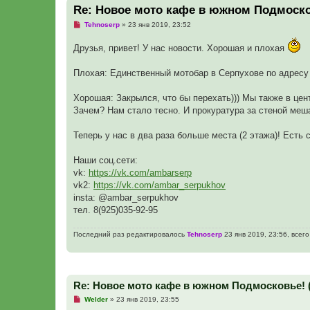
Re: Новое мото кафе в южном Подмоско
Н
Tehnoserp
»
23 янв 2019, 23:52
е
п
Друзья, привет! У нас новости. Хорошая и плохая
р
о
ч
Плохая: Единственный мотобар в Серпухове по адресу
и
т
а
Хорошая: Закрылся, что бы перехать))) Мы также в цент
н
н
Зачем? Нам стало тесно. И прокуратура за стеной меша
о
е
с
Теперь у нас в два раза больше места (2 этажа)! Есть 
о
о
б
Наши соц.сети:
щ
vk:
https://vk.com/ambarserp
е
н
vk2:
https://vk.com/ambar_serpukhov
и
insta: @ambar_serpukhov
е
тел. 8(925)035-92-95
Последний раз редактировалось
Tehnoserp
23 янв 2019, 23:56, всег
Re: Новое мото кафе в южном Подмосковье! 
Н
Welder
»
23 янв 2019, 23:55
е