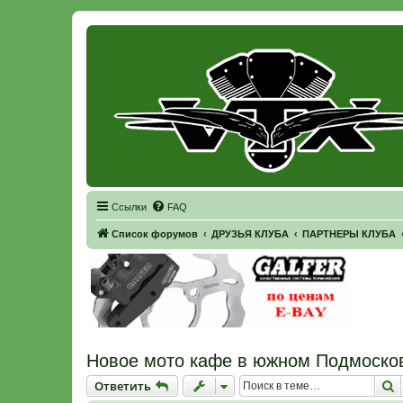
Регистрация
Ссылки
FAQ
Список форумов
ДРУЗЬЯ КЛУБА
ПАРТНЕРЫ КЛУБА
Новое мото кафе в южном Подмосков
Ответить
П
О
т
в
е
т
и
т
ь