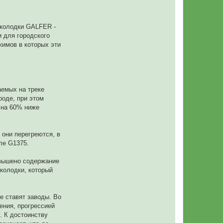
 колодки GALFER -
и для городского
жимов в которых эти
аемых на треке
роде, при этом
 на 60% ниже
 они перегреются, в
ле G1375.
овышено содержание
колодки, который
е ставят заводы. Во
ения, прогрессией
. К достоинству