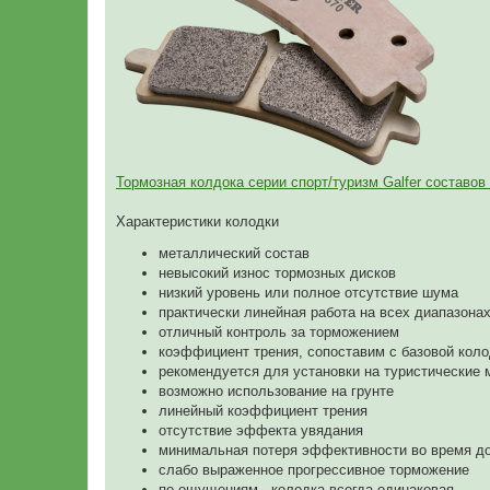
Тормозная колдока серии спорт/туризм Galfer составов
Характеристики колодки
металлический состав
невысокий износ тормозных дисков
низкий уровень или полное отсутствие шума
практически линейная работа на всех диапазона
отличный контроль за торможением
коэффициент трения, сопоставим с базовой кол
рекомендуется для установки на туристические
возможно использование на грунте
линейный коэффициент трения
отсутствие эффекта увядания
минимальная потеря эффективности во время д
слабо выраженное прогрессивное торможение
по ощущениям - колодка всегда одинаковая