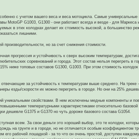
собенно с учетом вашего веса и веса мотоцикла. Самые универсальные
вы MotoGP G1003, G1300 - они работают всегда и везде - для Маркеса 
уемых в этих колодках делает их стоимость высокой, а большинство ре
 оказаться лишними.
ей производительности, но за счет снижения стоимости.
очная прогрессия и устойчивость к сверх высоким температурам, достиг
юбительских соревнований и города. Этот состав нельзя перегреть в го
 15% ниже топовых составов G1300, G1003. При этом стоимость колодок
 отвечающие за устойчивость к температурам выше среднего. На треке -
неры езды/скорости их можно перегреть в городе. Но они на 25% дешев
щий уникальными свойствами. В нем исключены медные компоненты и п
 повышенными температурными характеристиками относительно базовой 
дки дешевле G1375 и G1370 но чуть дороже базового состава G1054.
упная всем. За свои деньги это хороший выбор, это те колодки, которы
дождь на грунте и в городе, но не отличается особым коэффициентом тр
 его рабочей лошадкой - за то что он очень простой, доступен каждому