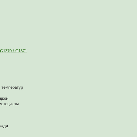
 G1370 / G1371
х температур
одкой
 мотоциклы
ождя