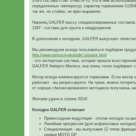
этого состава стоит отнести то, что в нем использов
определенных температур, характер торможения G1054 
так же, но слабее, не ярко выражено.
Наконец GALFER массу специализированных составов, т
1397 - составы для грунта и квадроциклов.
В дополнение к колодкам, GALFER выпускает лепестко
Мы рекомендуем всегда пользоваться подбором проду
http://www.tormoznyekolodki.ru/poisk.html
- это экспертная система, которая прошла всесторонн
GALFER Умберто Милеси, она очень точно подбирает с
Мотор всегда компенсируется тормозами. Если мотор м
работают - вы регрессируете. На треке, можно потерят
от хорошо сбалансированного мотоцикла получаешь н
Желаем удачи в сезоне 2014!
Колодки GALFER отличает
Превосходная модуляция - отклик колодок на ры
Линейная прогрессия (для асфальтовых колодок
Специализация - мы выпускаем 12 типов фрикцио
уровня MOTO GP