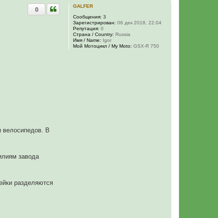
GALFER
0
Сообщения:
3
Зарегистрирован:
06 дек 2018, 22:04
Репутация:
0
Страна / Country:
Russia
Имя / Name:
Igor
Мой Мотоцикл / My Moto:
GSX-R 750
и велосипедов. В
илиям завода
нейки разделяются