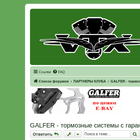
Регистрация
Ссылки
FAQ
Список форумов
ПАРТНЕРЫ КЛУБА
GALFER - тормоз
GALFER - тормозные системы с гара
Ответить
П
О
т
в
е
т
и
т
ь