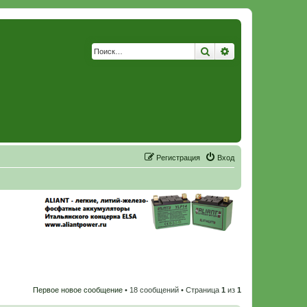
Поиск
Расширенный по
Р
е
г
и
с
т
р
а
ц
и
я
Вход
Первое новое сообщение
• 18 сообщений • Страница
1
из
1