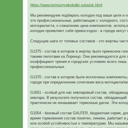
https://www.tormoznyekolodki.ru/poisk.html
Мы рекомендуем подбирать колодки под ваши цели и о
это профессиональные, работающие с холодного, соста
мотоциклиста, к сожалению цена компонентов, использ
колодки проявляют себя превосходно - в городе могут
Следущие шаги от топовых составов - это жертвы част
G1375 - состав в котором в жертву было принесена гон
такими пилотами ка Лоренцо. Они рекомендуются для л
коэффициент трения в городских условиях всего лишь
профессиональных.
G1370 - состав в котором были исключены компоненты,
городе при определенном сочетании веса мотоцикла/ма
G1651 - особый для нас кевларовый состав, обладаю
кевлара. В результате получился состав, обладающий
практически не изнашивает тормозные диски. Эти коло
G1054 - базовый состав GALFER, бюджетная серия, дост
время торможения состав понятен, линеен, работает в 
или особой устойчивостью к температурам. Мы называем