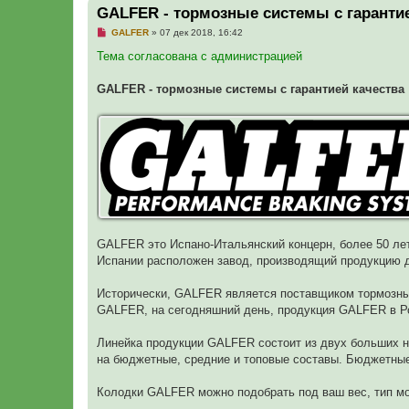
GALFER - тормозные системы с гарантие
Н
GALFER
»
07 дек 2018, 16:42
е
п
Тема согласована с администрацией
р
о
ч
GALFER - тормозные системы с гарантией качества
и
т
а
н
н
о
е
с
о
о
б
щ
е
н
GALFER это Испано-Итальянский концерн, более 50 ле
и
Испании расположен завод, производящий продукцию д
е
Исторически, GALFER является поставщиком тормозных
GALFER, на сегодняшний день, продукция GALFER в Ро
Линейка продукции GALFER состоит из двух больших н
на бюджетные, средние и топовые составы. Бюджетные 
Колодки GALFER можно подобрать под ваш вес, тип мо