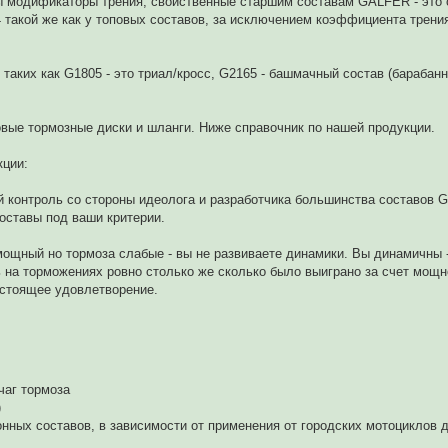
аны модификаторы трения, свойственные старшим составам GALFER - это о
такой же как у топовых составов, за исключением коэффициента трения
аких как G1805 - это триал/кросс, G2165 - башмачный состав (барабанн
вые тормозные диски и шланги. Ниже справочник по нашей продукции.
кции:
ий контроль со стороны идеолога и разработчика большинства составов
оставы под ваши критерии.
ощный но тормоза слабые - вы не развиваете динамики. Вы динамичны -
ь на торможениях ровно столько же сколько было выиграно за счет мощн
астоящее удовлетворение.
чаг тормоза
)
нных составов, в зависимости от применения от городских мотоциклов 