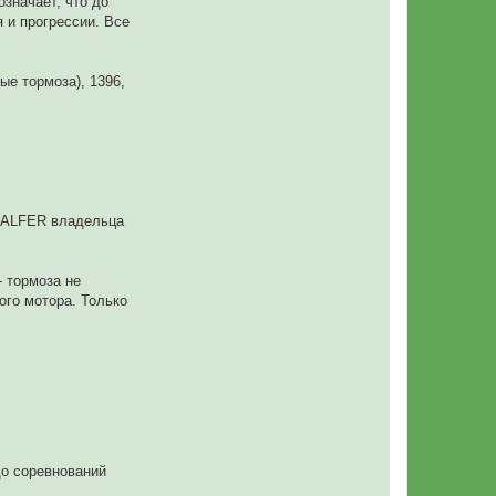
значает, что до
 и прогрессии. Все
ые тормоза), 1396,
 GALFER владельца
 тормоза не
ого мотора. Только
до соревнований