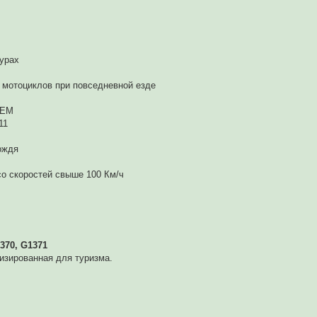
турах
 мотоциклов при повседневной езде
OEM
11
ождя
со скоростей свыше 100 Км/ч
370, G1371
мизированная для туризма.