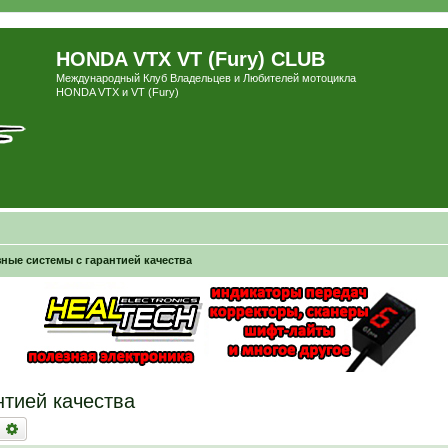
HONDA VTX VT (Fury) CLUB
Международный Клуб Владельцев и Любителей мотоцикла
HONDA VTX и VT (Fury)
ные системы с гарантией качества
нтией качества
оиск
Расширенный поиск