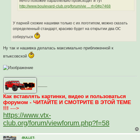
нечто похожее параллельно происходит и тут
н
http://www.boulevard-club.org/forum/vie ... rt=0#p7468
н
о
е
с
о
У парней схожие нашивки только с их логотипом, можно сказать
о
определенный стандарт, красиво будет на открытии два OC
б
щ
соберуться
е
н
и
Ну так и нашивка делалась максимально приближенной к
е
втыксовской
_____
Как вставлять картинки, видео и пользоваться
форумом - ЧИТАЙТЕ И СМОТРИТЕ В ЭТОЙ ТЕМЕ
!!!
--->
https://www.vtx-
club.org/forum/viewforum.php?f=58
-BULLET-