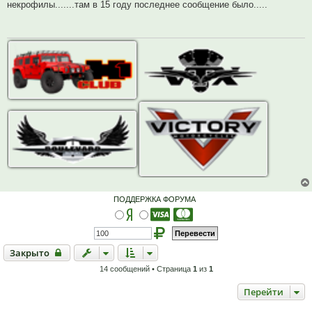
п
б
некрофилы.......там в 15 году последнее сообщение было.....
р
щ
о
е
ч
н
и
и
т
е
а
н
н
о
е
с
о
о
б
щ
е
н
и
е
ПОДДЕРЖКА ФОРУМА
Закрыто
Закрыто
14 сообщений • Страница
1
из
1
Перейти