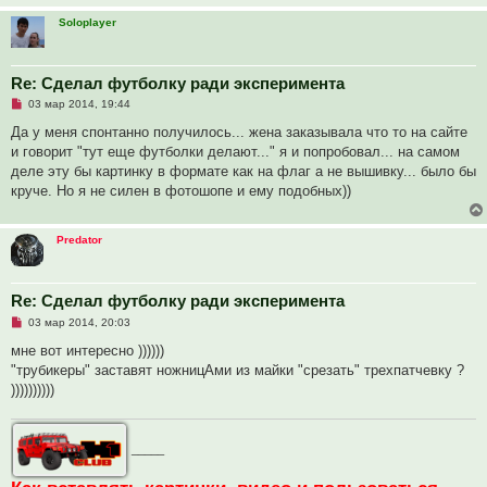
е
Soloplayer
Re: Сделал футболку ради эксперимента
Н
03 мар 2014, 19:44
е
п
Да у меня спонтанно получилось... жена заказывала что то на сайте
р
и говорит "тут еще футболки делают..." я и попробовал... на самом
о
ч
деле эту бы картинку в формате как на флаг а не вышивку... было бы
и
круче. Но я не силен в фотошопе и ему подобных))
т
а
н
н
Predator
о
е
с
о
Re: Сделал футболку ради эксперимента
о
б
Н
03 мар 2014, 20:03
щ
е
е
п
мне вот интересно ))))))
н
р
и
"трубикеры" заставят ножницАми из майки "срезать" трехпатчевку ?
о
е
ч
))))))))))
и
т
а
н
_____
н
о
е