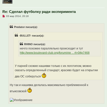
Re: Сделал футболку ради эксперимента
Н
03 мар 2014, 20:18
е
п
р
Predator писал(а):
о
ч
и
-BULLET- писал(а):
т
а
н
RHINO писал(а):
н
о
нечто похожее параллельно происходит и тут
е
http://www.boulevard-club.org/forum/vie ... rt=0#p7468
с
о
о
б
щ
У парней схожие нашивки только с их логотипом, можно
е
сказать определенный стандарт, красиво будет на открытии
н
и
два OC соберуться
е
Ну так и нашивка делалась максимально приближенной к
втыксовской