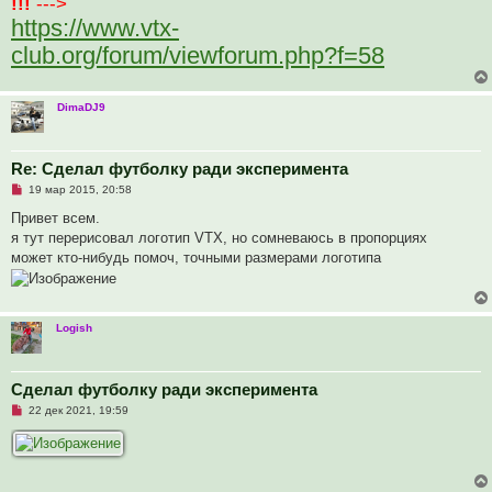
!!!
--->
https://www.vtx-
club.org/forum/viewforum.php?f=58
DimaDJ9
Re: Сделал футболку ради эксперимента
Н
19 мар 2015, 20:58
е
п
Привет всем.
р
я тут перерисовал логотип VTX, но сомневаюсь в пропорциях
о
ч
может кто-нибудь помоч, точными размерами логотипа
и
т
а
н
н
Logish
о
е
с
о
Сделал футболку ради эксперимента
о
б
Н
22 дек 2021, 19:59
щ
е
е
п
н
р
и
о
е
ч
и