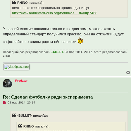
и
RHINO писал(а):
о
е
ч
нечто похожее параллельно происходит и тут
и
http://www.boulevard-club.org/forum/vie ... rt=0#p7468
т
а
н
н
о
У парней схожие нашивки только с их двиглом, можно сказать
е
определенный стандарт получился красиво, они на открытии будут
с
о
зафоткайте со спины рядом обе нашивки
о
б
щ
Последний раз редактировалось
-BULLET-
03 мар 2014, 20:17, всего редактировалось
е
1 раз.
н
и
е
Predator
Re: Сделал футболку ради эксперимента
Н
03 мар 2014, 20:14
е
п
р
-BULLET- писал(а):
о
ч
и
RHINO писал(а):
т
а