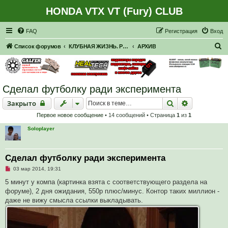
HONDA VTX VT (Fury) CLUB
Регистрация
FAQ
Р
е
г
и
с
т
р
а
ц
и
я
Вход
П
Список форумов
КЛУБНАЯ ЖИЗНЬ. РЕАЛЬНЫЕ ВСТРЕЧИ. ПОКАТУШКИ.
АРХИВ
о
и
с
Сделал футболку ради эксперимента
к
Закрыто
Поиск
Расширенн
Закрыто
Первое новое сообщение
• 14 сообщений • Страница
1
из
1
Soloplayer
Сделал футболку ради эксперимента
Н
03 мар 2014, 19:31
е
п
5 минут у компа (картинка взята с соответствующего раздела на
р
форуме), 2 дня ожидания, 550р плюс/минус. Контор таких миллион -
о
ч
даже не вижу смысла ссылки выкладывать.
и
т
а
н