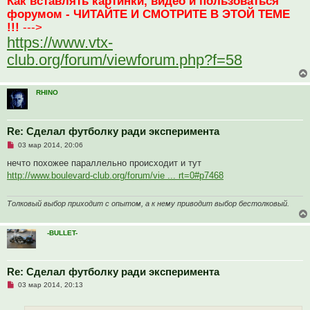
Как вставлять картинки, видео и пользоваться
с
о
форумом - ЧИТАЙТЕ И СМОТРИТЕ В ЭТОЙ ТЕМЕ
о
!!!
--->
б
щ
https://www.vtx-
е
н
club.org/forum/viewforum.php?f=58
и
е
RHINO
Re: Сделал футболку ради эксперимента
Н
03 мар 2014, 20:06
е
п
нечто похожее параллельно происходит и тут
р
http://www.boulevard-club.org/forum/vie ... rt=0#p7468
о
ч
и
т
Толковый выбор приходит с опытом, а к нему приводит выбор бестолковый.
а
н
н
-BULLET-
о
е
с
о
о
Re: Сделал футболку ради эксперимента
б
Н
03 мар 2014, 20:13
щ
е
е
п
н
р