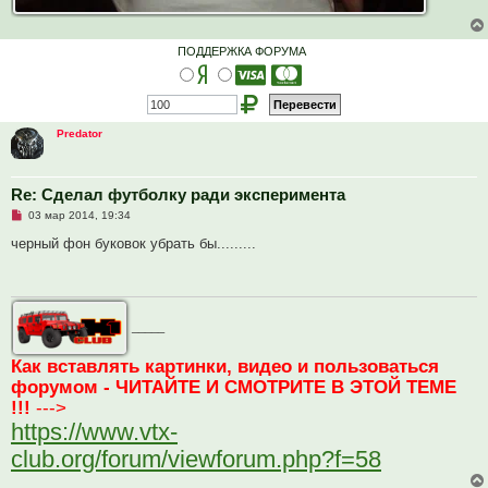
ПОДДЕРЖКА ФОРУМА
Predator
Re: Сделал футболку ради эксперимента
Н
03 мар 2014, 19:34
е
п
черный фон буковок убрать бы.........
р
о
ч
и
т
а
_____
н
н
о
Как вставлять картинки, видео и пользоваться
е
форумом - ЧИТАЙТЕ И СМОТРИТЕ В ЭТОЙ ТЕМЕ
с
о
!!!
--->
о
б
https://www.vtx-
щ
е
club.org/forum/viewforum.php?f=58
н
и