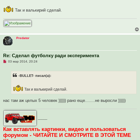
Так и валькирий сделай.
Predator
Re: Сделал футболку ради эксперимента
Н
03 мар 2014, 20:24
е
п
р
-BULLET- писал(а):
о
ч
и
т
Так и валькирий сделай.
а
н
н
нас там аж целых 5 человек )))))) рано еще........не выросли ))))))
о
е
с
о
о
_____
б
щ
Как вставлять картинки, видео и пользоваться
е
н
форумом - ЧИТАЙТЕ И СМОТРИТЕ В ЭТОЙ ТЕМЕ
и
е