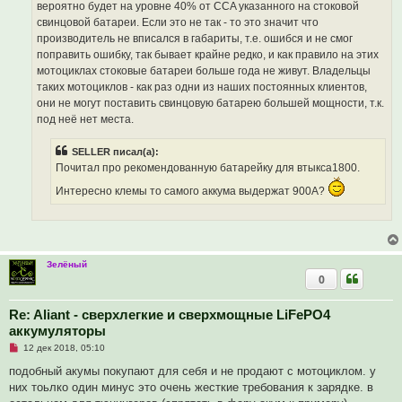
вероятно будет на уровне 40% от CCA указанного на стоковой
свинцовой батареи. Если это не так - то это значит что
производитель не вписался в габариты, т.е. ошибся и не смог
поправить ошибку, так бывает крайне редко, и как правило на этих
мотоциклах стоковые батареи больше года не живут. Владельцы
таких мотоциклов - как раз одни из наших постоянных клиентов,
они не могут поставить свинцовую батарею большей мощности, т.к.
под неё нет места.
SELLER писал(а):
Почитал про рекомендованную батарейку для втыкса1800.
Интересно клемы то самого аккума выдержат 900А?
Зелёный
0
Re: Aliant - сверхлегкие и сверхмощные LiFePO4
аккумуляторы
Н
12 дек 2018, 05:10
е
п
подобный акумы покупают для себя и не продают с мотоциклом. у
р
них тоьлко один минус это очень жесткие требования к зарядке. в
о
ч