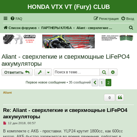
HONDA VTX VT (Fury) CLUB
Регистрация
FAQ
Р
е
г
и
с
т
р
а
ц
и
я
Вход
П
Список форумов
ПАРТНЕРЫ КЛУБА
Aliant - сверхлегкие и сверхмощные LiFePO4 аккумуляторы
о
и
с
Aliant - сверхлегкие и сверхмощные LiFePO4
к
аккумуляторы
Ответить
Поиск
Расширен
О
т
в
е
т
и
т
ь
1
2
Пред.
Первое новое сообщение
• 35 сообщений
Aliant
0
Re: Aliant - сверхлегкие и сверхмощные LiFePO4
аккумуляторы
Н
12 дек 2018, 00:57
е
п
В комплекте с АКБ - проставки. YLP24 крутит 1800сс, как 600cc
р
мотор, АКБ быстро заряжается во время движения, работает в