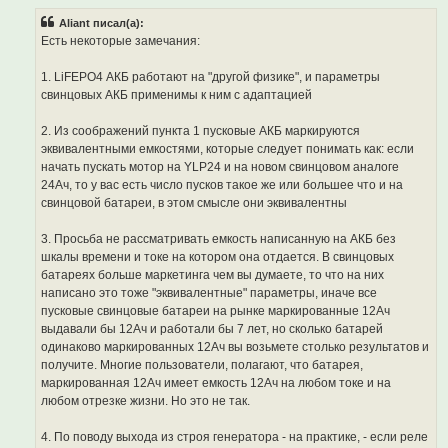
п
р
Aliant писал(а):
о
ч
Есть некоторые замечания:
и
т
а
1. LiFEPO4 АКБ работают на "другой физике", и параметры
н
свинцовых АКБ применимы к ним с адаптацией
н
о
е
2. Из соображений пункта 1 пусковые АКБ маркируются
с
о
эквивалентными емкостями, которые следует понимать как: если
о
начать пускать мотор на YLP24 и на новом свинцовом аналоге
б
щ
24Ач, то у вас есть число пусков такое же или большее что и на
е
свинцовой батареи, в этом смысле они эквивалентны
н
и
е
3. Просьба не рассматривать емкость написанную на АКБ без
шкалы времени и токе на котором она отдается. В свинцовых
батареях больше маркетинга чем вы думаете, то что на них
написано это тоже "эквивалентные" параметры, иначе все
пусковые свинцовые батареи на рынке маркированные 12Ач
выдавали бы 12Ач и работали бы 7 лет, но сколько батарей
одинаково маркированных 12Ач вы возьмете столько результатов и
получите. Многие пользователи, полагают, что батарея,
маркированная 12Ач имеет емкость 12Ач на любом токе и на
любом отрезке жизни. Но это не так.
4. По поводу выхода из строя генератора - на практике, - если реле