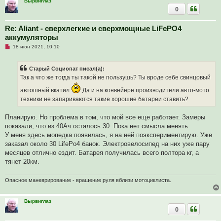
Вырвиглаз
0
Re: Aliant - сверхлегкие и сверхмощные LiFePO4
аккумуляторы
Н
18 июн 2021, 10:10
е
п
р
Старый Социопат писал(а):
о
ч
Так а что же тогда ты такой не пользушь? Ты вроде себе свинцовый
и
т
автошный вкатил
Да и на конвейере производители авто-мото
а
техники не запариваются такие хорошие батареи ставить?
н
н
о
Планирую. Но проблема в том, что мой все еще работает. Замеры
е
с
показали, что из 40Ач осталось 30. Пока нет смысла менять.
о
У меня здесь мопедка появилась, я на ней поэкспериментирую. Уже
о
б
заказал около 30 LifePo4 банок. Электровелосипед на них уже пару
щ
месяцев отлично ездит. Батарея получилась всего полтора кг, а
е
н
тянет 20км.
и
е
Опасное маневрирование - вращение руля вблизи мотоциклиста.
Вырвиглаз
0