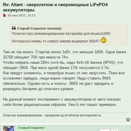
Re: Aliant - сверхлегкие и сверхмощные LiFePO4
аккумуляторы
Н
18 июн 2021, 10:15
е
п
р
Старый Социопат писал(а):
о
ч
Почитал про рекомендованную батарейку для втыкса1800.
и
т
Интересно клемы то самого аккума выдержат 900А?
а
н
н
Там не так много. Стартер около 1кВт, это меньше 100А. Одна банка
о
32700 обещает 70А при емкости 7Ач.
е
с
Чтобы набрать наши 28Ач хотя бы, надо 4х4=16 баннок (4P4S), что
о
обещает 280А. При весе одной банки 170г получается 2.7кг.
о
б
Как придут элементы, я попробую втыкс от них запустить. Пока все
щ
осложняет зарядка, люди верно говорят. Надо ставить BMS
е
н
обязательно. Однако есть и плюсы - BMS не даст зарядить и
и
разрядить батарею до опасного уровня.
е
На данный момент эксперимент с аккумулятором от авто показал
себя более рациональным образом. Уже 6 лет пашет примерно.
Опасное маневрирование - вращение руля вблизи мотоциклиста.
Старый Социопат