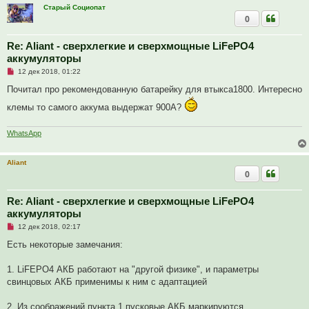
Старый Социопат
0
Re: Aliant - сверхлегкие и сверхмощные LiFePO4
аккумуляторы
Н
12 дек 2018, 01:22
е
п
Почитал про рекомендованную батарейку для втыкса1800. Интересно
р
о
клемы то самого аккума выдержат 900А?
ч
и
т
WhatsApp
а
н
н
о
Aliant
е
0
с
о
о
Re: Aliant - сверхлегкие и сверхмощные LiFePO4
б
аккумуляторы
щ
е
Н
12 дек 2018, 02:17
н
е
и
п
Есть некоторые замечания:
е
р
о
ч
1. LiFEPO4 АКБ работают на "другой физике", и параметры
и
свинцовых АКБ применимы к ним с адаптацией
т
а
н
2. Из соображений пункта 1 пусковые АКБ маркируются
н