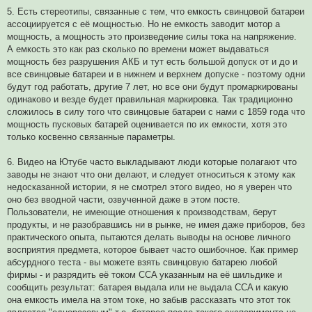
5. Есть стереотипы, связанные с тем, что емкость свинцовой батареи
ассоциируется с её мощностью. Но не емкость заводит мотор а
мощность, а мощность это произведение силы тока на напряжение.
А емкость это как раз сколько по времени может выдаваться
мощность без разрушения АКБ и тут есть большой допуск от и до и
все свинцовые батареи и в нижнем и верхнем допуске - поэтому одни
будут год работать, другие 7 лет, но все они будут промаркированы
одинаково и везде будет правильная маркировка. Так традиционно
сложилось в силу того что свинцовые батареи с нами c 1859 года что
мощность пусковых батарей оценивается по их емкости, хотя это
только косвенно связанные параметры.
6. Видео на Ютубе часто выкладывают люди которые полагают что
заводы не знают что они делают, и следует относиться к этому как
недосказанной истории, я не смотрел этого видео, но я уверен что
оно без вводной части, озвученной даже в этом посте.
Пользователи, не имеющие отношения к производствам, берут
продукты, и не разобравшись ни в рынке, не имея даже приборов, без
практического опыта, пытаются делать выводы на основе личного
восприятия предмета, которое бывает часто ошибочное. Как пример
абсурдного теста - вы можете взять свинцовую батарею любой
фирмы - и разрядить её током CCA указанным на её шильдике и
сообщить результат: батарея выдала или не выдала CCA и какую
она емкость имела на этом токе, но забыв рассказать что этот ток