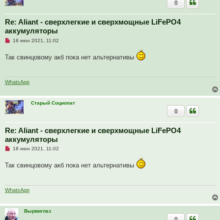
0
Re: Aliant - сверхлегкие и сверхмощные LiFePO4
аккумуляторы
Н
18 июн 2021, 11:02
е
п
Так свинцовому акб пока нет альтернативы
р
о
ч
и
т
WhatsApp
а
н
н
Старый Социопат
о
0
е
с
о
о
Re: Aliant - сверхлегкие и сверхмощные LiFePO4
б
аккумуляторы
щ
е
Н
18 июн 2021, 11:02
н
е
и
п
е
Так свинцовому акб пока нет альтернативы
р
о
ч
и
т
WhatsApp
а
н
н
Вырвиглаз
о
0
е