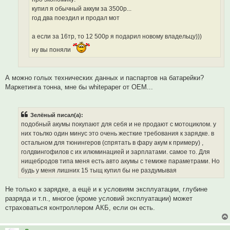
купил я обычный аккум за 3500р...
год два поездил и продал мот
а если за 16тр, то 12 500р я подарил новому владельцу)))
ну вы поняли
А можно голых технических данных и паспартов на батарейки?
Маркетинга тонна, мне бы whitepaper от OEM...
Зелёный писал(а):
подобный акумы покупают для себя и не продают с мотоциклом. у
них тоьлко один минус это очень жесткие требования к зарядке. в
остальном для тюнингеров (спрятать в фару акум к примеру) ,
голдвингофилов с их илюминацией и зарплатами. самое то. Для
нищебродов типа меня есть авто акумы с темиже параметрами. Но
будь у меня лишних 15 тыщ купил бы не раздумывая
Не только к зарядке, а ещё и к условиям эксплуатации, глубине
разряда и т.п., многое (кроме условий эксплуатации) может
страховаться контроллером АКБ, если он есть.