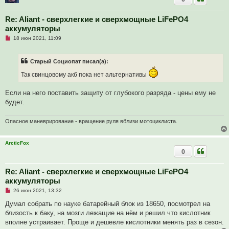
с
о
о
Re: Aliant - сверхлегкие и сверхмощные LiFePO4
б
аккумуляторы
щ
е
Н
18 июн 2021, 11:09
н
е
и
п
е
р
Старый Социопат писал(а):
о
ч
Так свинцовому акб пока нет альтернативы
и
т
а
Если на него поставить защиту от глубокого разряда - цены ему не
н
н
будет.
о
е
с
Опасное маневрирование - вращение руля вблизи мотоциклиста.
о
о
б
щ
ArcticFox
е
0
н
и
е
Re: Aliant - сверхлегкие и сверхмощные LiFePO4
аккумуляторы
Н
26 июн 2021, 13:32
е
п
Думал собрать по науке батарейный блок из 18650, посмотрел на
р
близость к баку, на мозги лежащие на нём и решил что кислотник
о
ч
вполне устраивает. Проще и дешевле кислотники менять раз в сезон.
и