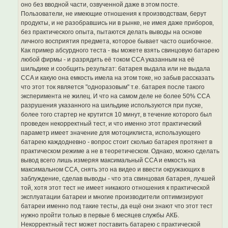
оно без вводной части, озвученной даже в этом посте.
Пользователи, не имеющие отношения к производствам, берут
продукты, и не разобравшись ни в рынке, не имея даже приборов,
без практического опыта, пытаются делать выводы на основе
личного восприятия предмета, которое бывает часто ошибочное.
Как пример абсурдного теста - вы можете взять свинцовую батарею
любой фирмы - и разрядить её током CCA указанным на её
шильдике и сообщить результат: батарея выдала или не выдала
CCA и какую она емкость имела на этом токе, но забыв рассказать
что этот ток является "одноразовым" т.е. батарея после такого
эксперимента не жилец. И что на самом деле не более 50% CCA
разрушения указанного на шильдике используются при пуске,
более того стартер не крутится 10 минут, в течение которого был
проведен некорректный тест, и что именно этот практический
параметр имеет значение для мотоциклиста, использующего
батарею каждодневно - вопрос стоит сколько батарея протянет в
практическом режиме а не в теоретическом. Однако, можно сделать
вывод всего лишь измеряя максимальный CCA и емкость на
максимальном CCA, снять это на видео и ввести окружающих в
заблуждение, сделав выводы - что эта свинцовая батарея, лучшей
той, хотя этот тест не имеет никакого отношения к практической
эксплуатации батареи и многие производители оптимизируют
батареи именно под такие тесты, да ещё они знают что этот тест
нужно пройти только в первые 6 месяцев службы АКБ.
Некорректный тест может поставить батарею с практической