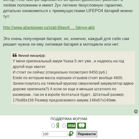
о
ч
любом положении и имеет 2ух летнюю безусловную гарантию,
и
детально ознакомиться с преимуществами LIFEPO4 батарей можно
т
а
тут:
н
н
о
http://www.aliantpower.ru/stati-lifepo4 ... fatnye-akb
е
с
о
Это очень популярная батарея, но, конечно, каждый для себя сам
о
решает нужна ли ему литиевая батарея в мотоцикле или нет.
б
щ
е
Nevod писал(а):
н
и
У меня оригинальный аккум Yuasa 5 лет уже...и надеюсь на год
е
другой еще хватит.
И стоит он сейчас (специально посмотрел 9450 руб.)
Exide по которым масса хороших отзывов стоит вообще 4600.
Зачем покупать на тяжелый круизер сверхлегкий аккумулятор вдвое
дороже оригинала?) А если он еще и меньше штатного по
размерам...так он в коробе болтаться будет...Штатный размер:
176x88x156 Размер предлагаемого аккума 148x67x140мм.
ПОДДЕРЖКА ФОРУМА