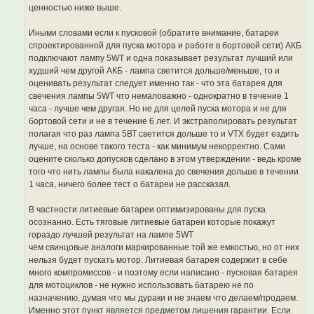
ценностью ниже выше.
Иными словами если к пусковой (обратите внимание, батареи
спроектированной для пуска мотора и работе в бортовой сети) АКБ
подключают лампу 5WT и одна показывает результат лучший или
худший чем другой АКБ - лампа светится дольше/меньше, то и
оценивать результат следует именно так - что эта батарея для
свечения лампы 5WT что немаловажно - однократно в течение 1
часа - лучше чем другая. Но не для целей пуска мотора и не для
бортовой сети и не в течение 6 лет. И экстраполировать результат
полагая что раз лампа 5ВТ светится дольше то и VTX будет ездить
лучше, на основе такого теста - как минимум некорректно. Сами
оцените сколько допусков сделано в этом утверждении - ведь кроме
того что нить лампы была накалена до свечения дольше в течении
1 часа, ничего более тест о батареи не рассказал.
В частности литиевые батареи оптимизированы для пуска
осознанно. Есть тяговые литиевые батареи которые покажут
гораздо лучшей результат на лампе 5WT
чем свинцовые аналоги маркированные той же емкостью, но от них
нельзя будет пускать мотор. Литиевая батарея содержит в себе
много компромиссов - и поэтому если написано - пусковая батарея
для мотоциклов - не нужно использовать батарею не по
назначению, думая что мы дураки и не знаем что делаем/продаем.
Именно этот пункт является предметом лишения гарантии. Если