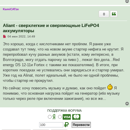
т
а
KamiCATze
н
н
0
о
е
с
Aliant - сверхлегкие и сверхмощные LiFePO4
о
аккумуляторы
о
б
Н
04 июн 2022, 14:49
щ
е
е
п
Это хорошо, когда с кислотниками нет проблем. Я ранее уже
н
р
и
создавал тут тему, что на новом акуме стартер нифига не крутит. Я
о
е
ч
перепробовал кучу разных аккумов (кстати, кому интересно, в
и
Волгограде, могу отдать парочку за пиво:) , лежат без дела...Red
т
а
energy DS 12-11и Fortex с такими же показателями). В итоге, при
н
коротких поездках не успевались они зарядисься и стартер умирал.
н
о
Уже год на Alinat, полет идеальный, не было ни одной проблемы,
е
чтобы стартер не прокрутил.
с
о
Но сейчас хочу повесить музыку и думаю, как оно пойдет
Я
о
б
понимаю, что основная нагрузка пойдет на генератор (ибо музыку
щ
только через реле при включении зажигания), но все же...
е
н
и
е
ПОДДЕРЖКА ФОРУМА