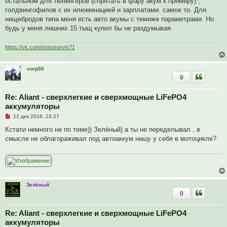
остальном для тюнингеров (спрятать в фару акум к примеру) ,
и
голдвингофилов с их илюминацией и зарплатами. самое то. Для
т
а
нищебродов типа меня есть авто акумы с темиже параметрами. Но
н
будь у меня лишних 15 тыщ купил бы не раздумывая
н
о
е
https://vk.com/motoservis71
с
о
о
б
corp50
щ
0
е
н
и
Re: Aliant - сверхлегкие и сверхмощные LiFePO4
е
аккумуляторы
Н
12 дек 2018, 23:27
е
п
Кстати немного не по теме)) Зелёный) а ты не переделывал , в
р
смысле не облагораживал под автоаккум нишу у себя в мотоцикле?
о
ч
и
т
а
н
н
о
Зелёный
е
0
с
о
о
Re: Aliant - сверхлегкие и сверхмощные LiFePO4
б
щ
аккумуляторы
е