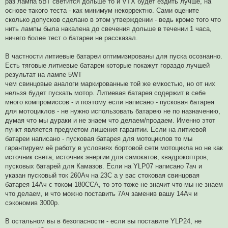
раз лампа 5ВТ светится дольше то и VTX будет ездить лучше, на
основе такого теста - как минимум некорректно. Сами оцените
сколько допусков сделано в этом утверждении - ведь кроме того что
нить лампы была накалена до свечения дольше в течении 1 часа,
ничего более тест о батареи не рассказал.
В частности литиевые батареи оптимизированы для пуска осознанно.
Есть тяговые литиевые батареи которые покажут гораздо лучшей
результат на лампе 5WT
чем свинцовые аналоги маркированные той же емкостью, но от них
нельзя будет пускать мотор. Литиевая батарея содержит в себе
много компромиссов - и поэтому если написано - пусковая батарея
для мотоциклов - не нужно использовать батарею не по назначению,
думая что мы дураки и не знаем что делаем/продаем. Именно этот
пункт является предметом лишения гарантии. Если на литиевой
батареи написано - пусковая батарея для мотоциклов то мы
гарантируем её работу в условиях бортовой сети мотоцикла но не как
источник света, источник энергии для самокатов, квадрокоптров,
пусковых батарей для Камазов. Если на YLP07 написано 7ач и
указан пусковый ток 260Ач на 23С а у вас стоковая свинцовая
батарея 14Ач с током 180ССА, то это тоже не значит что мы не знаем
что делаем, и что можно поставить 7Ач заменив вашу 14Ач и
сэкономив 3000р.
В остальном вы в безопасности - если вы поставите YLP24, не