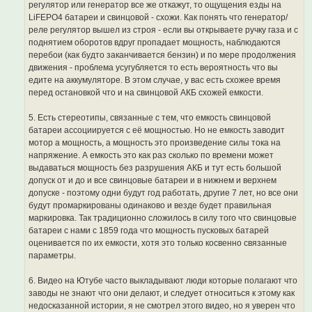
регулятор или генератор все же откажут, то ощущения езды на
LiFEPO4 батареи и свинцовой - схожи. Как понять что генератор/
реле регулятор вышел из строя - если вы открываете ручку газа и с
поднятием оборотов вдруг пропадает мощность, наблюдаются
перебои (как будто заканчивается бензин) и по мере продолжения
движения - проблема усугубляется то есть вероятность что вы
едите на аккумуляторе. В этом случае, у вас есть схожее время
перед остановкой что и на свинцовой АКБ схожей емкости.
5. Есть стереотипы, связанные с тем, что емкость свинцовой
батареи ассоциируется с её мощностью. Но не емкость заводит
мотор а мощность, а мощность это произведение силы тока на
напряжение. А емкость это как раз сколько по времени может
выдаваться мощность без разрушения АКБ и тут есть большой
допуск от и до и все свинцовые батареи и в нижнем и верхнем
допуске - поэтому одни будут год работать, другие 7 лет, но все они
будут промаркированы одинаково и везде будет правильная
маркировка. Так традиционно сложилось в силу того что свинцовые
батареи с нами c 1859 года что мощность пусковых батарей
оценивается по их емкости, хотя это только косвенно связанные
параметры.
6. Видео на Ютубе часто выкладывают люди которые полагают что
заводы не знают что они делают, и следует относиться к этому как
недосказанной истории, я не смотрел этого видео, но я уверен что