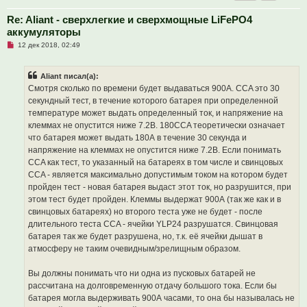
Re: Aliant - сверхлегкие и сверхмощные LiFePO4
аккумуляторы
Н
12 дек 2018, 02:49
е
п
р
Aliant писал(а):
о
ч
Смотря сколько по времени будет выдаваться 900А. CCA это 30
и
секундный тест, в течение которого батарея при определенной
т
а
температуре может выдать определенный ток, и напряжение на
н
клеммах не опустится ниже 7.2В. 180CCA теоретически означает
н
о
что батарея может выдать 180А в течение 30 секунда и
е
напряжение на клеммах не опустится ниже 7.2В. Если понимать
с
о
CCA как тест, то указанный на батареях в том числе и свинцовых
о
CCA - является максимально допустимым током на котором будет
б
щ
пройден тест - новая батарея выдаст этот ток, но разрушится, при
е
этом тест будет пройден. Клеммы выдержат 900А (так же как и в
н
и
свинцовых батареях) но второго теста уже не будет - после
е
длительного теста CCA - ячейки YLP24 разрушатся. Свинцовая
батарея так же будет разрушена, но, т.к. её ячейки дышат в
атмосферу не таким очевидным/зрелищным образом.
Вы должны понимать что ни одна из пусковых батарей не
рассчитана на долговременную отдачу большого тока. Если бы
батарея могла выдерживать 900А часами, то она бы называлась не