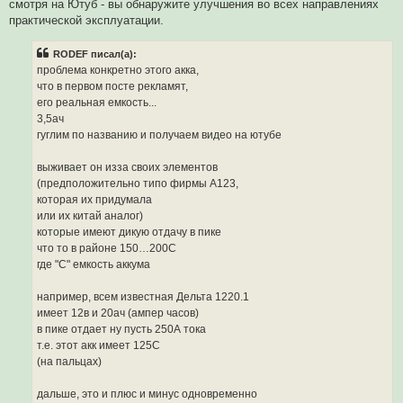
смотря на Ютуб - вы обнаружите улучшения во всех направлениях
практической эксплуатации.
RODEF писал(а):
проблема конкретно этого акка,
что в первом посте рекламят,
его реальная емкость...
3,5ач
гуглим по названию и получаем видео на ютубе
выживает он изза своих элементов
(предположительно типо фирмы А123,
которая их придумала
или их китай аналог)
которые имеют дикую отдачу в пике
что то в районе 150…200С
где "С" емкость аккума
например, всем известная Дельта 1220.1
имеет 12в и 20ач (ампер часов)
в пике отдает ну пусть 250А тока
т.е. этот акк имеет 125С
(на пальцах)
дальше, это и плюс и минус одновременно