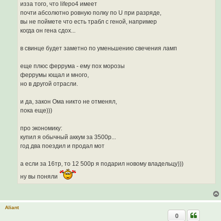
изза того, что lifepо4 имеет
почти абсолютно ровную полку по U при разряде,
вы не поймете что есть трабл с геной, например
когда он гена сдох...
в свинце будет заметно по уменьшению свечения ламп
еще плюс феррума - ему пох морозы
феррумы ющал и много,
но в другой отрасли.
и да, закон Ома никто не отменял,
пока еще)))
про экономику:
купил я обычный аккум за 3500р...
год два поездил и продал мот
а если за 16тр, то 12 500р я подарил новому владельцу)))
ну вы поняли
Aliant
0