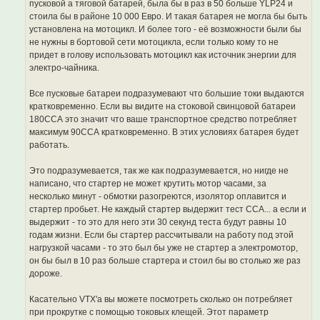
пусковой а тяговой батарей, была бы в раз в 50 больше YLP24 и
стоила бы в районе 10 000 Евро. И такая батарея не могла бы быть
установлена на мотоцикл. И более того - её возможности были бы
не нужны в бортовой сети мотоцикла, если только кому то не
придет в голову использовать мотоцикл как источник энергии для
электро-чайника.
Все пусковые батареи подразумевают что большие токи выдаются
кратковременно. Если вы видите на стоковой свинцовой батареи
180ССА это значит что ваше транспортное средство потребляет
максимум 90ССА кратковременно. В этих условиях батарея будет
работать.
Это подразумевается, так же как подразумевается, но нигде не
написано, что стартер не может крутить мотор часами, за
несколько минут - обмотки разогреются, изолятор оплавится и
стартер пробьет. Не каждый стартер выдержит тест CCA... а если и
выдержит - то это для него эти 30 секунд теста будут равны 10
годам жизни. Если бы стартер рассчитывали на работу под этой
нагрузкой часами - то это был бы уже не стартер а электромотор,
он бы был в 10 раз больше стартера и стоил бы во столько же раз
дороже.
Касательно VTX'а вы можете посмотреть сколько он потребляет
при прокрутке с помощью токовых клещей. Этот параметр