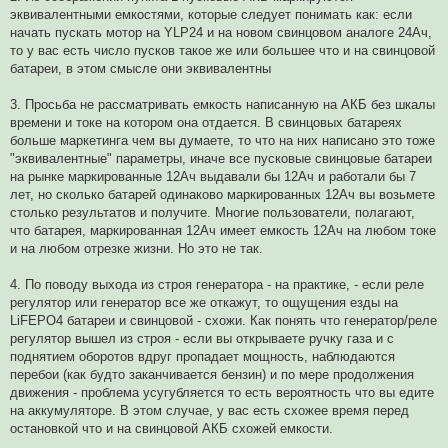
о
эквивалентными емкостями, которые следует понимать как: если
е
начать пускать мотор на YLP24 и на новом свинцовом аналоге 24Ач,
с
о
то у вас есть число пусков такое же или большее что и на свинцовой
о
батареи, в этом смысле они эквивалентны
б
щ
е
3. Просьба не рассматривать емкость написанную на АКБ без шкалы
н
и
времени и токе на котором она отдается. В свинцовых батареях
е
больше маркетинга чем вы думаете, то что на них написано это тоже
"эквивалентные" параметры, иначе все пусковые свинцовые батареи
на рынке маркированные 12Ач выдавали бы 12Ач и работали бы 7
лет, но сколько батарей одинаково маркированных 12Ач вы возьмете
столько результатов и получите. Многие пользователи, полагают,
что батарея, маркированная 12Ач имеет емкость 12Ач на любом токе
и на любом отрезке жизни. Но это не так.
4. По поводу выхода из строя генератора - на практике, - если реле
регулятор или генератор все же откажут, то ощущения езды на
LiFEPO4 батареи и свинцовой - схожи. Как понять что генератор/реле
регулятор вышел из строя - если вы открываете ручку газа и с
поднятием оборотов вдруг пропадает мощность, наблюдаются
перебои (как будто заканчивается бензин) и по мере продолжения
движения - проблема усугубляется то есть вероятность что вы едите
на аккумуляторе. В этом случае, у вас есть схожее время перед
остановкой что и на свинцовой АКБ схожей емкости.