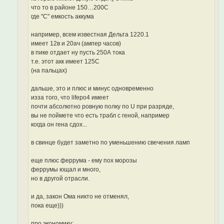
что то в районе 150…200С
где "С" емкость аккума
например, всем известная Дельта 1220.1
имеет 12в и 20ач (ампер часов)
в пике отдает ну пусть 250А тока
т.е. этот акк имеет 125С
(на пальцах)
дальше, это и плюс и минус одновременно
изза того, что lifepо4 имеет
почти абсолютно ровную полку по U при разряде,
вы не поймете что есть трабл с геной, например
когда он гена сдох...
в свинце будет заметно по уменьшению свечения ламп
еще плюс феррума - ему пох морозы
феррумы ющал и много,
но в другой отрасли.
и да, закон Ома никто не отменял,
пока еще)))
про экономику: