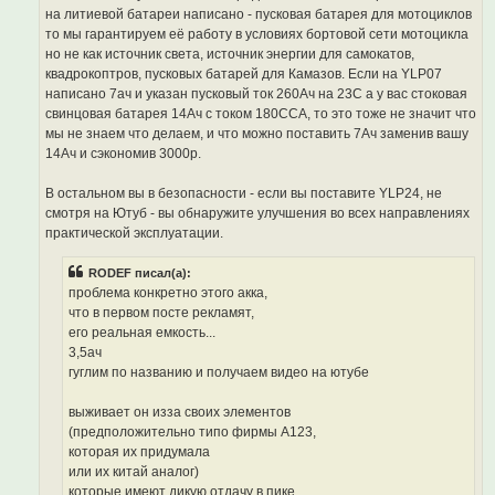
на литиевой батареи написано - пусковая батарея для мотоциклов
то мы гарантируем её работу в условиях бортовой сети мотоцикла
но не как источник света, источник энергии для самокатов,
квадрокоптров, пусковых батарей для Камазов. Если на YLP07
написано 7ач и указан пусковый ток 260Ач на 23С а у вас стоковая
свинцовая батарея 14Ач с током 180ССА, то это тоже не значит что
мы не знаем что делаем, и что можно поставить 7Ач заменив вашу
14Ач и сэкономив 3000р.
В остальном вы в безопасности - если вы поставите YLP24, не
смотря на Ютуб - вы обнаружите улучшения во всех направлениях
практической эксплуатации.
RODEF писал(а):
проблема конкретно этого акка,
что в первом посте рекламят,
его реальная емкость...
3,5ач
гуглим по названию и получаем видео на ютубе
выживает он изза своих элементов
(предположительно типо фирмы А123,
которая их придумала
или их китай аналог)
которые имеют дикую отдачу в пике