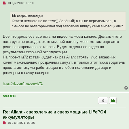
н
Н
13 дек 2018, 05:10
и
е
е
п
р
corp50 писал(а):
о
ч
Кстати немного не по теме)) Зелёный) а ты не переделывал , в
и
смысле не облагораживал под автоаккум нишу у себя в мотоцикле?
т
а
н
Все что делалось все есть на видео на моем канале. Делать чтото
н
о
пока руки не доходят. хотя мыслей вагон у меня же там еще авто
е
реле не закреплено осталось. Будет отдельное видео по
с
о
результатам сезонной эксплуатации.
о
На проект м72 кстати будет как раз Aliant стоять. Ибо закаазчик
б
щ
хочет максимально прозрачный силуэт. и тоьлко этот производитель
е
предлагает акумы работающие в любом положении да еще и
н
и
размером с пачку папирос
е
https://vk.com/motoservis71
ArcticFox
0
Re: Aliant - сверхлегкие и сверхмощные LiFePO4
аккумуляторы
Н
16 июн 2021, 00:35
е