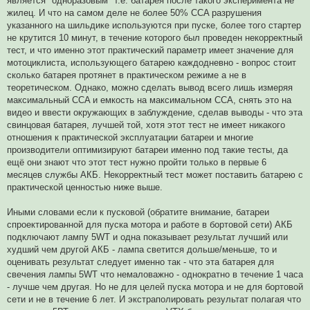
является "одноразовым" т.е. батарея после такого эксперимента не
жилец. И что на самом деле не более 50% CCA разрушения
указанного на шильдике используются при пуске, более того стартер
не крутится 10 минут, в течение которого был проведен некорректный
тест, и что именно этот практический параметр имеет значение для
мотоциклиста, использующего батарею каждодневно - вопрос стоит
сколько батарея протянет в практическом режиме а не в
теоретическом. Однако, можно сделать вывод всего лишь измеряя
максимальный CCA и емкость на максимальном CCA, снять это на
видео и ввести окружающих в заблуждение, сделав выводы - что эта
свинцовая батарея, лучшей той, хотя этот тест не имеет никакого
отношения к практической эксплуатации батареи и многие
производители оптимизируют батареи именно под такие тесты, да
ещё они знают что этот тест нужно пройти только в первые 6
месяцев службы АКБ. Некорректный тест может поставить батарею с
практической ценностью ниже выше.
Иными словами если к пусковой (обратите внимание, батареи
спроектированной для пуска мотора и работе в бортовой сети) АКБ
подключают лампу 5WT и одна показывает результат лучший или
худший чем другой АКБ - лампа светится дольше/меньше, то и
оценивать результат следует именно так - что эта батарея для
свечения лампы 5WT что немаловажно - однократно в течение 1 часа
- лучше чем другая. Но не для целей пуска мотора и не для бортовой
сети и не в течение 6 лет. И экстраполировать результат полагая что