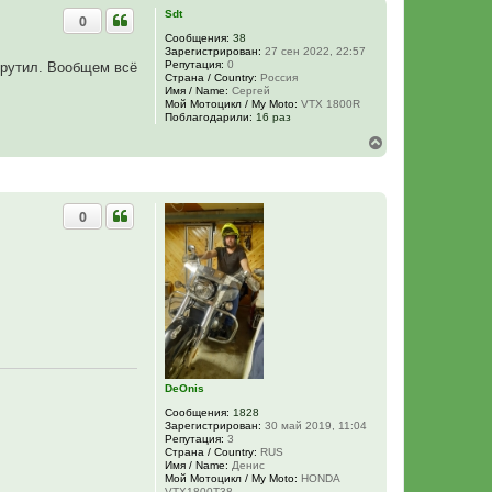
Sdt
0
Сообщения:
38
Зарегистрирован:
27 сен 2022, 22:57
Репутация:
0
крутил. Вообщем всё
Страна / Country:
Россия
Имя / Name:
Сергей
Мой Мотоцикл / My Moto:
VTX 1800R
Поблагодарили:
16 раз
В
е
р
н
у
0
т
ь
с
я
к
н
а
ч
а
л
у
DeOnis
Сообщения:
1828
Зарегистрирован:
30 май 2019, 11:04
Репутация:
3
Страна / Country:
RUS
Имя / Name:
Денис
Мой Мотоцикл / My Moto:
HONDA
VTX1800T38