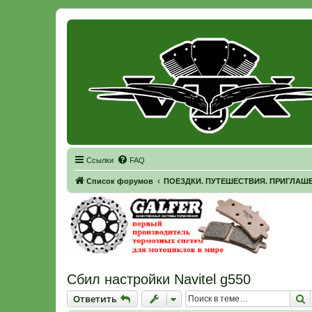
Регистрация
Ссылки
FAQ
Список форумов
ПОЕЗДКИ. ПУТЕШЕСТВИЯ. ПРИГЛАШ
Сбил настройки Navitel g550
Ответить
П
О
т
в
е
т
и
т
ь