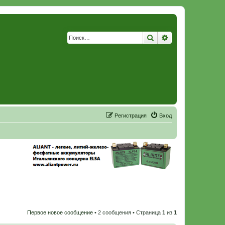
Поиск
Расширенный по
Р
е
г
и
с
т
р
а
ц
и
я
Вход
Первое новое сообщение
• 2 сообщения • Страница
1
из
1