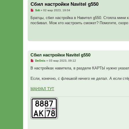
Сбил настройки Navitel g550
Н
Sdt
»
02 мар 2023, 19:04
е
п
Братцы, сбил настройка в Навител g550. Стояла мини 
р
посбивал. Мож кто настроить сможет? Помогите, скоро
о
ч
и
т
а
н
н
о
е
Сбил настройки Navitel g550
с
о
Н
DeOnis
»
03 мар 2023, 09:12
о
е
б
п
В настройках навитела, в разделе КАРТЫ нужно указать
щ
р
е
о
н
ч
Если, конечно, с флешкой ничего не делал. А если стё
и
и
е
т
а
МАНУАЛ ТУТ
н
н
о
е
с
о
о
б
щ
е
н