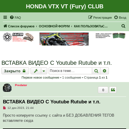
HONDA VTX VT (Fury) CLUB
Регистрация
FAQ
Р
е
г
и
с
т
р
а
ц
и
я
Вход
П
Список форумов
ОСНОВНОЙ ФОРУМ
КАК ПОЛЬЗОВАТЬСЯ ФОРУМОМ ...
о
и
с
к
ВСТАВКА ВИДЕО С Youtube Rutube и т.п.
Закрыто
Поиск
Расширенн
Закрыто
Первое новое сообщение
• 1 сообщение • Страница
1
из
1
Predator
0
ВСТАВКА ВИДЕО С Youtube Rutube и т.п.
Н
12 дек 2023, 21:44
е
п
Просто копируете ссылку с сайта и БЕЗ ДОБАВЛЕНИЯ ТЕГОВ
р
вставляете сюда
о
ч
и