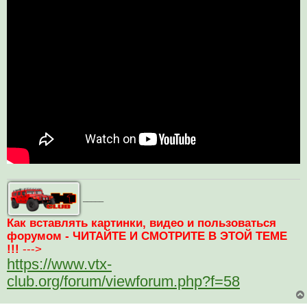
т
а
н
н
о
е
с
о
о
б
щ
е
н
и
е
_____
Как вставлять картинки, видео и пользоваться
форумом - ЧИТАЙТЕ И СМОТРИТЕ В ЭТОЙ ТЕМЕ
!!!
--->
https://www.vtx-
club.org/forum/viewforum.php?f=58