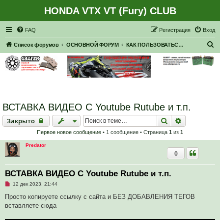
HONDA VTX VT (Fury) CLUB
Регистрация
FAQ
Р
е
г
и
с
т
р
а
ц
и
я
Вход
П
Список форумов
ОСНОВНОЙ ФОРУМ
КАК ПОЛЬЗОВАТЬСЯ ФОРУМОМ ...
о
и
с
к
ВСТАВКА ВИДЕО С Youtube Rutube и т.п.
Закрыто
Поиск
Расширенн
Закрыто
Первое новое сообщение
• 1 сообщение • Страница
1
из
1
Predator
0
ВСТАВКА ВИДЕО С Youtube Rutube и т.п.
Н
12 дек 2023, 21:44
е
п
Просто копируете ссылку с сайта и БЕЗ ДОБАВЛЕНИЯ ТЕГОВ
р
вставляете сюда
о
ч
и