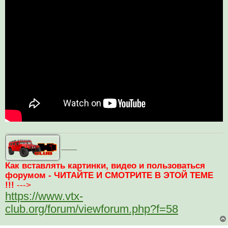
т
а
н
н
о
е
с
о
о
б
щ
е
н
и
е
_____
Как вставлять картинки, видео и пользоваться
форумом - ЧИТАЙТЕ И СМОТРИТЕ В ЭТОЙ ТЕМЕ
!!!
--->
https://www.vtx-
club.org/forum/viewforum.php?f=58