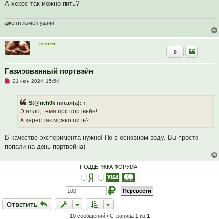
А херес так можно пить?
о
ч
и
т
джентнльмен удачи
а
н
н
kastett
о
0
е
с
о
о
Газированный портвэйн
б
Н
21 июн 2024, 15:54
щ
е
е
п
н
р
и
St@rich0k
писал(а):
↑
о
е
ч
Э алло, тема про портвейн!
и
А херес так можно пить?
т
а
н
В качестве эксперимента-нужно! Но в основном-воду. Вы просто
н
о
попали на день портвейна)
е
с
о
ПОДДЕРЖКА ФОРУМА
о
б
щ
е
н
и
Ответить
О
т
в
е
т
и
т
ь
е
10 сообщений • Страница
1
из
1