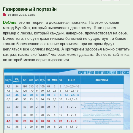
Газированный портвэйн
Н
16 июн 2024, 11:53
е
п
DeOnis
, это не теория, а доказанная практика. На этом основан
р
метод Бутейко, который вылечивает даже астму. Я же привел
о
ч
пример с лесом, который каждый, наверное, прочувствовал на себе.
и
Более того, по сути даже никаких болезней не существует, а бывает
т
а
только болезненное состояние организма, при котором будут
н
цепляться все болячки подряд. А критерием здоровья можно считать
н
о
как раз, насколько "мало" человек может дышать. Вот есть табличка,
е
по которой можно сориентироваться.
с
о
о
б
щ
е
н
и
е