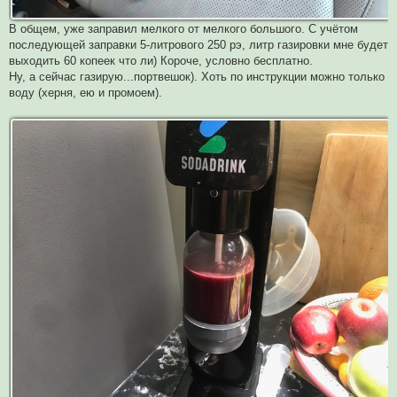
В общем, уже заправил мелкого от мелкого большого. С учётом
последующей заправки 5-литрового 250 рэ, литр газировки мне будет
выходить 60 копеек что ли) Короче, условно бесплатно.
Ну, а сейчас газирую...портвешок). Хоть по инструкции можно только
воду (херня, ею и промоем).