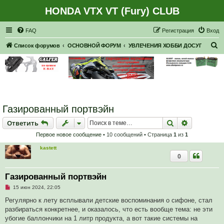
HONDA VTX VT (Fury) CLUB
Регистрация
FAQ
Р
е
г
и
с
т
р
а
ц
и
я
Вход
П
Список форумов
ОСНОВНОЙ ФОРУМ
УВЛЕЧЕНИЯ ХОББИ ДОСУГ
о
и
с
к
Газированный портвэйн
Ответить
Поиск
Расширен
О
т
в
е
т
и
т
ь
Первое новое сообщение
• 10 сообщений • Страница
1
из
1
kastett
0
Газированный портвэйн
Н
15 июн 2024, 22:05
е
п
Регулярно к лету всплывали детские воспоминания о сифоне, стал
р
разбираться конкретнее, и оказалось, что есть вообще тема: не эти
о
ч
убогие баллончики на 1 литр продукта, а вот такие системы на
и