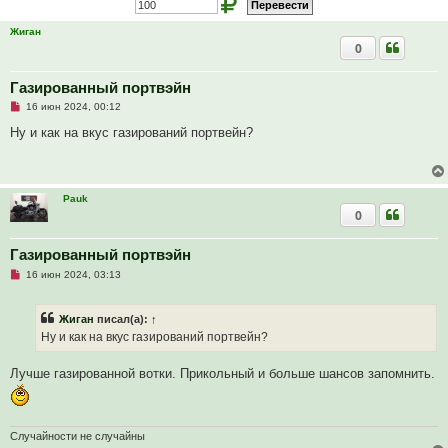
Жиган
0
Газированный портвэйн
Н
16 июн 2024, 00:12
е
п
Ну и как на вкус газирований портвейн?
р
о
ч
и
т
Pauk
а
0
н
н
о
е
Газированный портвэйн
с
Н
о
16 июн 2024, 03:13
е
о
п
б
р
щ
Жиган
писал(а):
↑
о
е
ч
н
Ну и как на вкус газирований портвейн?
и
и
т
е
а
Лучше газированной вотки. Прикольный и больше шансов запомнить.
н
н
о
е
с
Случайности не случайны
о