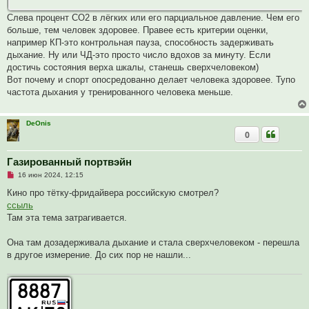
Слева процент СО2 в лёгких или его парциальное давление. Чем его
больше, тем человек здоровее. Правее есть критерии оценки,
например КП-это контрольная пауза, способность задерживать
дыхание. Ну или ЧД-это просто число вдохов за минуту. Если
достичь состояния верха шкалы, станешь сверхчеловеком)
Вот почему и спорт опосредованно делает человека здоровее. Тупо
частота дыхания у тренированного человека меньше.
DeOnis
0
Газированный портвэйн
Н
16 июн 2024, 12:15
е
п
Кино про тётку-фридайвера российскую смотрел?
р
ссыль
о
ч
Там эта тема затрагивается.
и
т
а
Она там дозадерживала дыхание и стала сверхчеловеком - перешла
н
в другое измерение. До сих пор не нашли...
н
о
е
с
о
о
б