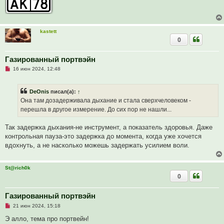
щ
е
н
и
е
kastett
0
Газированный портвэйн
Н
16 июн 2024, 12:48
е
п
р
DeOnis
писал(а):
↑
о
ч
Она там дозадерживала дыхание и стала сверхчеловеком -
и
перешла в другое измерение. До сих пор не нашли...
т
а
н
Так задержка дыхания-не инструмент, а показатель здоровья. Даже
н
о
контрольная пауза-это задержка до момента, когда уже хочется
е
вдохнуть, а не насколько можешь задержать усилием воли.
с
о
о
б
St@rich0k
щ
0
е
н
и
Газированный портвэйн
е
Н
21 июн 2024, 15:18
е
п
Э алло, тема про портвейн!
р