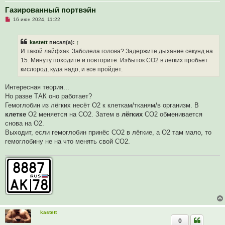
Газированный портвэйн
Н
16 июн 2024, 11:22
е
п
р
kastett
писал(а):
↑
о
ч
И такой лайфхак. Заболела голова? Задержите дыхание секунд на
и
15. Минуту походите и повторите. Избыток СО2 в легких пробьет
т
а
кислород, куда надо, и все пройдет.
н
н
о
Интересная теория...
е
Но разве ТАК оно работает?
с
о
Гемоглобин из лёгких несёт О2 к клеткам/тканям/в организм. В
о
клетке
О2 меняется на СО2. Затем в
лёгких
СО2 обменивается
б
щ
снова на О2.
е
Выходит, если гемоглобин принёс СО2 в лёгкие, а О2 там мало, то
н
и
гемоглобину не на что менять свой СО2.
е
kastett
0