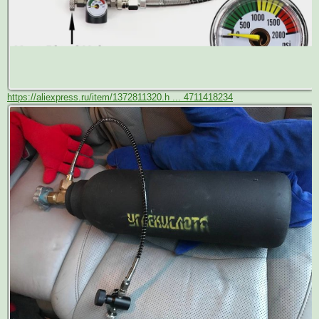
https://aliexpress.ru/item/1372811320.h ... 4711418234