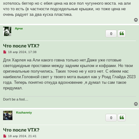
и
хотелось беггер но с ебея цена на все пол чугунного моста. на али
е
что то есть (в частности подседельные крышки, но тоже цена не
очень радует за два куска пластика.
Арчи
0
Что после VTX?
Н
18 апр 2024, 17:38
е
п
Для Харлея на Али какого говна только нет.Даже уже готовые
р
светодиодные проставки между задним крылом и кофрами. Но твои
о
ч
оригинальные получились. Таких точно не у кого нет. С ебеем нас
и
наибеели.Головной свет у твоего мота вышел как у Роад Глайда 2023
т
а
года. Теперь понятно откуда вдохновение ,я думал ты сам такое
н
придумал.
н
о
е
Don't be a fool....
с
о
о
б
Kozhanniy
щ
0
е
н
и
Что после VTX?
е
Н
18 апр 2024, 21:41