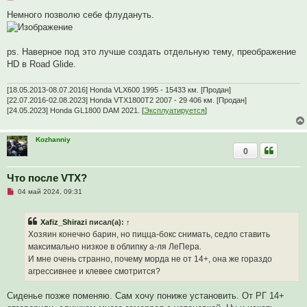
е
п
Немного позволю себе флудануть.
р
о
ч
и
ps. Наверное под это лучше создать отдельную тему, преображение
т
а
HD в Road Glide.
н
н
о
[18.05.2013-08.07.2016] Honda VLX600 1995 - 15433 км. [Продан]
е
[22.07.2016-02.08.2023] Honda VTX1800T2 2007 - 29 406 км. [Продан]
с
[24.05.2023] Honda GL1800 DAM 2021. [
Эксплуатируется
]
о
о
б
щ
Kozhanniy
е
0
н
и
е
Что после VTX?
Н
04 май 2024, 09:31
е
п
р
Xafiz_Shirazi
писал(а):
↑
о
ч
Хозяин конечно барин, но пицца-бокс снимать, седло ставить
и
максимально низкое в облипку а-ля ЛеПера.
т
а
И мне очень странно, почему морда не от 14+, она же гораздо
н
агрессивнее и клевее смотрится?
н
о
е
Сиденье позже поменяю. Сам хочу пониже установить. От РГ 14+
с
о