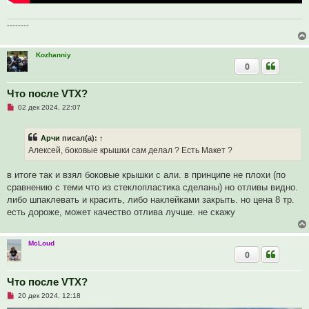
--------
Kozhanniy
0
Что после VTX?
Н
02 дек 2024, 22:07
е
п
р
Арчи
писал(а):
↑
о
ч
Алексей, боковые крышки сам делал ? Есть Макет ?
и
т
а
в итоге так и взял боковые крышки с али. в принципе не плохи (по
н
сравнению с теми что из стеклопластика сделаны) но отливы видно.
н
о
либо шпаклевать и красить, либо наклейками закрыть. но цена 8 тр.
е
есть дороже, может качество отлива лучше. не скажу
с
о
о
б
McLoud
щ
0
е
н
и
Что после VTX?
е
Н
20 дек 2024, 12:18
е