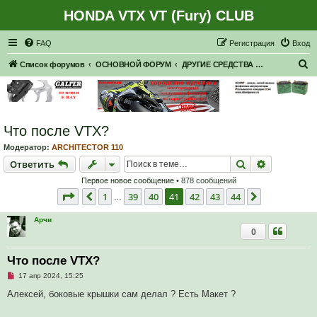
HONDA VTX VT (Fury) CLUB
Регистрация
FAQ
Р
е
г
и
с
т
р
а
ц
и
я
Вход
П
Список форумов
ОСНОВНОЙ ФОРУМ
ДРУГИЕ СРЕДСТВА ПЕРЕДВИЖЕНИЯ
о
и
с
Что после VTX?
к
Модератор:
ARCHITECTOR 110
Ответить
Поиск
Расширен
О
т
в
е
т
и
т
ь
Первое новое сообщение
• 878 сообщений
Страница
41
из
44
1
39
40
41
42
43
44
Пред.
След.
…
Арчи
0
Что после VTX?
Н
17 апр 2024, 15:25
е
п
Алексей, боковые крышки сам делал ? Есть Макет ?
р
о