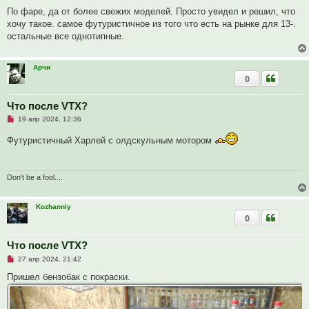
е
п
По фаре, да от более свежих моделей. Просто увидел и решил, что
р
хочу такое. самое футуристичное из того что есть на рынке для 13-.
о
ч
остальные все однотипные.
и
т
а
н
Арчи
н
0
о
е
с
Что после VTX?
о
о
Н
19 апр 2024, 12:36
б
е
щ
п
Футуристичный Харлей с олдскульным мотором
е
р
н
о
и
ч
е
и
т
Don't be a fool....
а
н
н
Kozhanniy
о
0
е
с
о
о
Что после VTX?
б
Н
27 апр 2024, 21:42
щ
е
е
п
Пришел бензобак с покраски.
н
р
и
о
е
ч
и