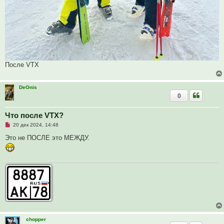
После VTX
DeOnis
0
Что после VTX?
Н
20 дек 2024, 14:48
е
п
Это не ПОСЛЕ это МЕЖДУ.
р
о
ч
и
т
а
н
н
о
е
с
о
о
chopper
б