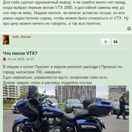
Для себя сделал однозначный вывод: я не ошибся много лет назад,
когда выбрал первым мотом VTX 1800, и достойной замены ему до
сих пор не вижу. Индиан неплох, во многих аспектах лучше, но все
равно недостаточно хорош, чтобы можно было отказаться от VTX. Ну
про цену можно ничего не говорить, и так все понятно.
Xafiz_Shirazi
0
Что после VTX?
Н
15 окт 2025, 22:37
е
п
В общем я купил Пурсвит в версии premium package-) Проехал по
р
городу килоетров 700, наверное.
о
ч
Едет нереально, управляется круто, вопросики тоже есть.
и
Думаю закрою сезон и распишу подробно что-как.
т
а
н
н
о
е
с
о
о
б
щ
е
н
и