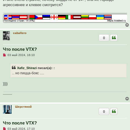
и
и
агрессивнее и клевее смотрится?
т
е
а
н
н
о
е
с
о
caballero
о
б
0
щ
е
н
Что после VTX?
и
е
Н
03 май 2024, 16:10
е
п
р
Xafiz_Shirazi
писал(а):
↑
о
ч
... но пицца-бокс .....
и
т
а
))))
н
н
о
--------
е
с
о
Шерстяной
о
б
0
щ
е
н
Что после VTX?
и
е
Н
03 май 2024, 17:10