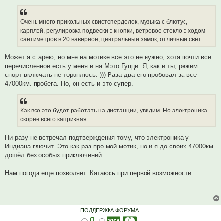
Очень много прикольных свистоперделок, музыка с блютус,
карплей, регулировка подвески с кнопки, ветровое стекло с ходом
сантиметров в 20 наверное, центральный замок, отличный свет.
Может я старею, но мне на мотике все это не нужно, хотя почти все
перечисленное есть у меня и на Мото Гуцци. Я, как и ты, режим
спорт включать не тороплюсь. ))) Раза два его пробовал за все
47000км. пробега. Но, он есть и это супер.
Как все это будет работать на дистанции, увидим. Но электроника
скорее всего капризная.
Ни разу не встречал подтверждения тому, что электроника у
Индиана глючит. Это как раз про мой мотик, но и я до своих 47000км.
дошёл без особых приключений.
Нам погода еще позволяет. Катаюсь при первой возможности.
--------
ПОДДЕРЖКА ФОРУМА