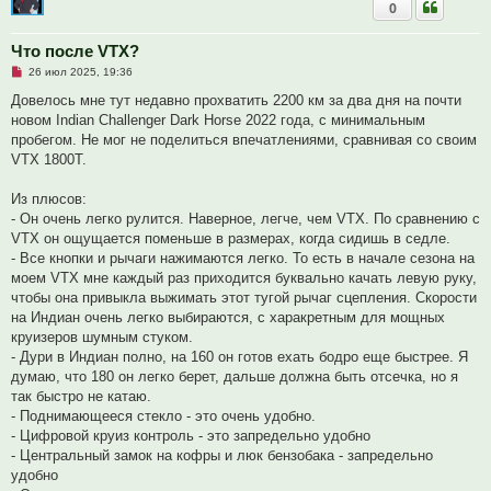
0
щ
е
н
и
Что после VTX?
е
Н
26 июл 2025, 19:36
е
п
Довелось мне тут недавно прохватить 2200 км за два дня на почти
р
новом Indian Challenger Dark Horse 2022 года, с минимальным
о
ч
пробегом. Не мог не поделиться впечатлениями, сравнивая со своим
и
VTX 1800T.
т
а
н
Из плюсов:
н
о
- Он очень легко рулится. Наверное, легче, чем VTX. По сравнению с
е
VTX он ощущается поменьше в размерах, когда сидишь в седле.
с
о
- Все кнопки и рычаги нажимаются легко. То есть в начале сезона на
о
моем VTX мне каждый раз приходится буквально качать левую руку,
б
щ
чтобы она привыкла выжимать этот тугой рычаг сцепления. Скорости
е
на Индиан очень легко выбираются, с харакретным для мощных
н
и
круизеров шумным стуком.
е
- Дури в Индиан полно, на 160 он готов ехать бодро еще быстрее. Я
думаю, что 180 он легко берет, дальше должна быть отсечка, но я
так быстро не катаю.
- Поднимающееся стекло - это очень удобно.
- Цифровой круиз контроль - это запредельно удобно
- Центральный замок на кофры и люк бензобака - запредельно
удобно