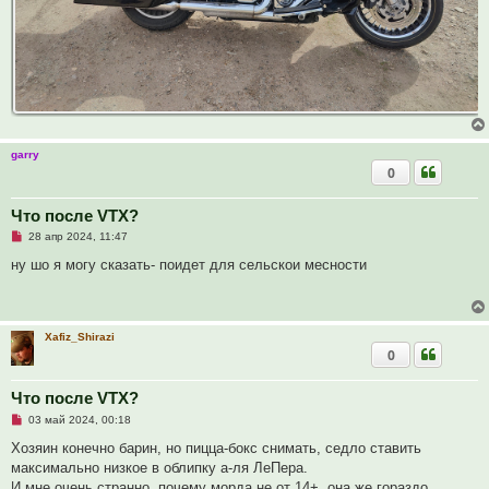
garry
0
Что после VTX?
Н
28 апр 2024, 11:47
е
п
ну шо я могу сказать- поидет для сельскои месности
р
о
ч
и
т
Xafiz_Shirazi
а
0
н
н
о
е
Что после VTX?
с
Н
о
03 май 2024, 00:18
е
о
п
б
Хозяин конечно барин, но пицца-бокс снимать, седло ставить
р
щ
максимально низкое в облипку а-ля ЛеПера.
о
е
ч
н
И мне очень странно, почему морда не от 14+, она же гораздо