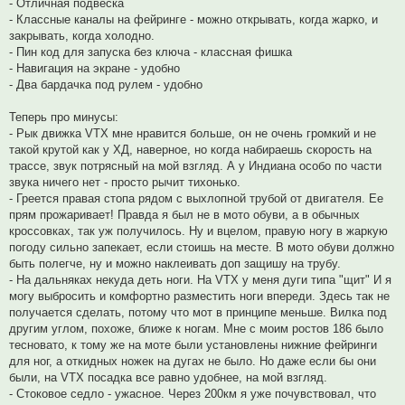
- Отличная подвеска
- Классные каналы на фейринге - можно открывать, когда жарко, и
закрывать, когда холодно.
- Пин код для запуска без ключа - классная фишка
- Навигация на экране - удобно
- Два бардачка под рулем - удобно
Теперь про минусы:
- Рык движка VTX мне нравится больше, он не очень громкий и не
такой крутой как у ХД, наверное, но когда набираешь скорость на
трассе, звук потрясный на мой взгляд. А у Индиана особо по части
звука ничего нет - просто рычит тихонько.
- Греется правая стопа рядом с выхлопной трубой от двигателя. Ее
прям прожаривает! Правда я был не в мото обуви, а в обычных
кроссовках, так уж получилось. Ну и вцелом, правую ногу в жаркую
погоду сильно запекает, если стоишь на месте. В мото обуви должно
быть полегче, ну и можно наклеивать доп защишу на трубу.
- На дальняках некуда деть ноги. На VTX у меня дуги типа "щит" И я
могу выбросить и комфортно разместить ноги впереди. Здесь так не
получается сделать, потому что мот в принципе меньше. Вилка под
другим углом, похоже, ближе к ногам. Мне с моим ростов 186 было
тесновато, к тому же на моте были установлены нижние фейринги
для ног, а откидных ножек на дугах не было. Но даже если бы они
были, на VTX посадка все равно удобнее, на мой взгляд.
- Стоковое седло - ужасное. Через 200км я уже почувствовал, что