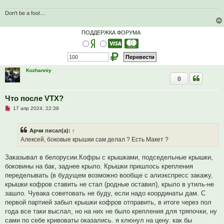
ч
и
т
Don't be a fool....
а
н
н
ПОДДЕРЖКА ФОРУМА
о
е
с
о
о
б
Kozhanniy
щ
0
е
н
и
е
Что после VTX?
Н
17 апр 2024, 22:38
е
п
р
Арчи
писал(а):
↑
о
ч
Алексей, боковые крышки сам делал ? Есть Макет ?
и
т
а
Заказывал в белорусии.Кофры с крышками, подседельные крышки,
н
боковины на бак, заднее крыло. Крышки пришлось крепления
н
о
переделывать (в будущем возможно вообще с алиэкспресс закажу,
е
крышки кофров ставить не стал (родные оставил), крыло в утиль-не
с
о
зашло. Чувака советовать не буду, если надо координаты дам. С
о
первой партией забыл крышки кофров отправить, в итоге через пол
б
щ
года все таки выслал, но на них не было крепления для тряпочки, ну
е
сами по себе кривоваты оказались. я клюнул на цену. как бы
н