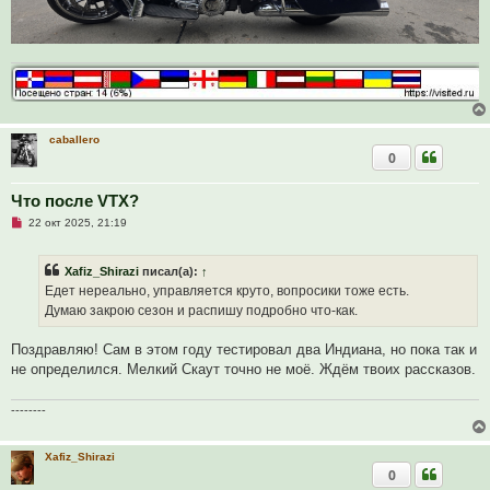
е
caballero
0
Что после VTX?
Н
22 окт 2025, 21:19
е
п
р
Xafiz_Shirazi
писал(а):
↑
о
ч
Едет нереально, управляется круто, вопросики тоже есть.
и
Думаю закрою сезон и распишу подробно что-как.
т
а
н
Поздравляю! Сам в этом году тестировал два Индиана, но пока так и
н
о
не определился. Мелкий Скаут точно не моё. Ждём твоих рассказов.
е
с
о
--------
о
б
щ
Xafiz_Shirazi
е
н
0
и