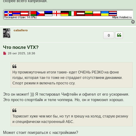
скорее всего капризная.
caballero
0
Что после VTX?
Н
26 окт 2025, 18:36
е
п
р
о
ч
Ну промежуточные итоги такие- едет ОЧЕНЬ РЕЗКО на фоне
и
голды, которая так-то тоже не страдает отсутствием динамики.
т
а
Спорт режим я включать просто ссу.
н
н
о
Это он может! ))) Я тестировал Чифтейн и офигел от его ускорения.
е
Это просто спортбайк и теле чоппера. Но, он и тормозил хорошо.
с
о
о
б
щ
Тормозит хуже чем мог бы, но тут я грешу на холод, старую резину
е
и специфически настроенный АБС.
н
и
е
Может стоит поиграться с настройками?