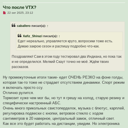
е
Что после VTX?
Н
22 окт 2025, 23:12
е
п
р
caballero
писал(а):
↑
о
ч
и
Xafiz_Shirazi
писал(а):
↑
т
а
Едет нереально, управляется круто, вопросики тоже есть.
н
Думаю закрою сезон и распишу подробно что-как.
н
о
е
Поздравляю! Сам в этом году тестировал два Индиана, но пока так
с
о
и не определился. Мелкий Скаут точно не моё. Ждём твоих
о
рассказов.
б
щ
е
Ну промежуточные итоги такие- едет ОЧЕНЬ РЕЗКО на фоне голды,
н
и
которая так-то тоже не страдает отсутствием динамики. Спорт режим
е
я включать просто ссу.
Отлично рулится.
Тормозит хуже чем мог бы, но тут я грешу на холод, старую резину и
специфически настроенный АБС.
Очень много прикольных свистоперделок, музыка с блютус, карплей,
регулировка подвески с кнопки, ветровое стекло с ходом
сантиметров в 20 наверное, центральный замок, отличный свет.
Как все это будет работать на дистанции, увидим. Но электроника