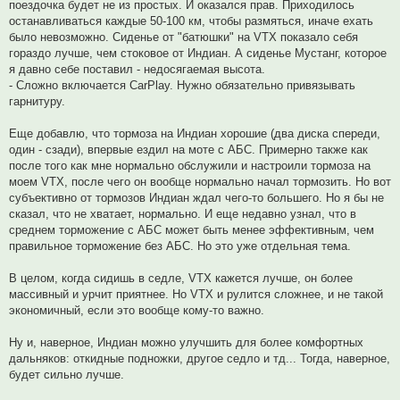
поездочка будет не из простых. И оказался прав. Приходилось
останавливаться каждые 50-100 км, чтобы размяться, иначе ехать
было невозможно. Сиденье от "батюшки" на VTX показало себя
гораздо лучше, чем стоковое от Индиан. А сиденье Мустанг, которое
я давно себе поставил - недосягаемая высота.
- Сложно включается CarPlay. Нужно обязательно привязывать
гарнитуру.
Еще добавлю, что тормоза на Индиан хорошие (два диска спереди,
один - сзади), впервые ездил на моте с АБС. Примерно также как
после того как мне нормально обслужили и настроили тормоза на
моем VTX, после чего он вообще нормально начал тормозить. Но вот
субъективно от тормозов Индиан ждал чего-то большего. Но я бы не
сказал, что не хватает, нормально. И еще недавно узнал, что в
среднем торможение с АБС может быть менее эффективным, чем
правильное торможение без АБС. Но это уже отдельная тема.
В целом, когда сидишь в седле, VTX кажется лучше, он более
массивный и урчит приятнее. Но VTX и рулится сложнее, и не такой
экономичный, если это вообще кому-то важно.
Ну и, наверное, Индиан можно улучшить для более комфортных
дальняков: откидные подножки, другое седло и тд... Тогда, наверное,
будет сильно лучше.