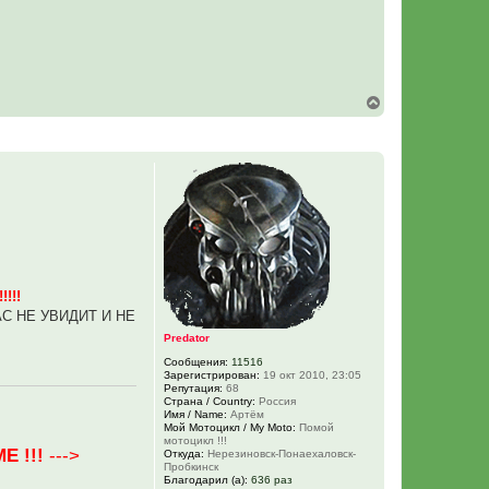
В
е
р
н
у
т
ь
с
я
к
н
а
ч
!!!
а
л
АС НЕ УВИДИТ И НЕ
у
Predator
Сообщения:
11516
Зарегистрирован:
19 окт 2010, 23:05
Репутация:
68
Страна / Country:
Россия
Имя / Name:
Артём
Мой Мотоцикл / My Moto:
Помой
мотоцикл !!!
Е !!!
--->
Откуда:
Нерезиновск-Понаехаловск-
Пробкинск
Благодарил (а):
636 раз