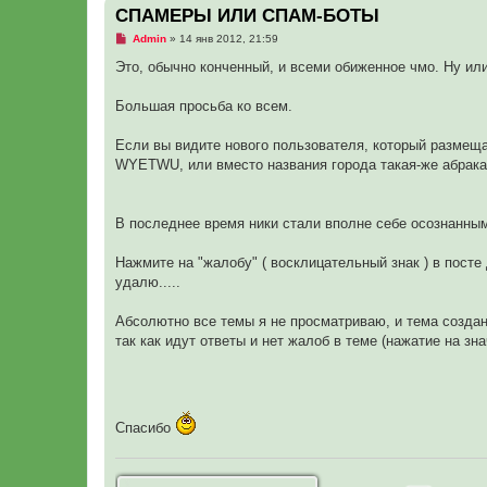
СПАМЕРЫ ИЛИ СПАМ-БОТЫ
Н
Admin
»
14 янв 2012, 21:59
е
п
Это, обычно конченный, и всеми обиженное чмо. Ну и
р
о
ч
Большая просьба ко всем.
и
т
а
Если вы видите нового пользователя, который размеща
н
WYETWU, или вместо названия города такая-же абр
н
о
е
с
о
В последнее время ники стали вполне себе осознанным
о
б
щ
Нажмите на "жалобу" ( восклицательный знак ) в пос
е
удалю.....
н
и
е
Абсолютно все темы я не просматриваю, и тема создан
так как идут ответы и нет жалоб в теме (нажатие на зн
Спасибо