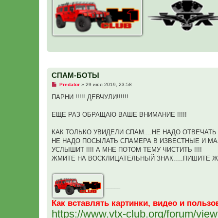
СПАМ-БОТЫ
Н
Predator
»
29 июл 2019, 23:58
е
п
ПАРНИ !!!!! ДЕВЧУЛИ!!!!!!
р
о
ч
ЕЩЕ РАЗ ОБРАЩАЮ ВАШЕ ВНИМАНИЕ !!!!!
и
т
а
КАК ТОЛЬКО УВИДЕЛИ СПАМ....НЕ НАДО ОТВЕЧАТЬ В
н
НЕ НАДО ПОСЫЛАТЬ СПАМЕРА В ИЗВЕСТНЫЕ И МАЛОИ
н
о
УСЛЫШИТ !!!! А МНЕ ПОТОМ ТЕМУ ЧИСТИТЬ !!!!
е
ЖМИТЕ НА ВОСКЛИЦАТЕЛЬНЫЙ ЗНАК.....ПИШИТЕ ЖА
с
о
о
б
щ
_____
е
н
и
Как вставлять картинки, видео и поль
е
https://www.vtx-club.org/forum/vi