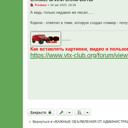
Н
Predator
»
30 авг 2025, 18:38
е
п
А ведь только недавно же писал......
р
о
ч
Короче - ответил в теме, которую создал спамер - получ
и
т
а
н
_____
н
о
е
Как вставлять картинки, видео и поль
с
о
https://www.vtx-club.org/forum/vi
о
б
щ
е
н
и
е
Закрыто
Закрыто
Вернуться в «ВАЖНЫЕ ОБЪЯВЛЕНИЯ ОТ АДМИНИСТРА