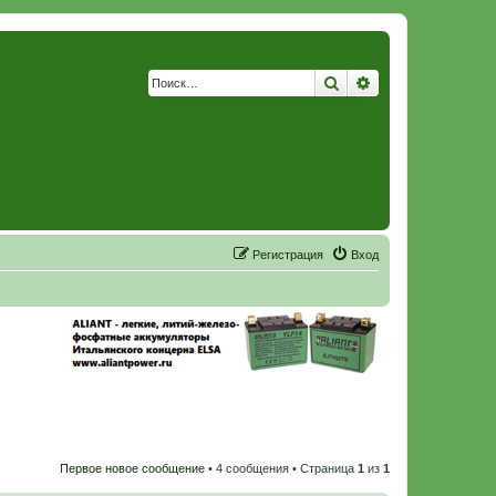
Поиск
Расширенный по
Р
е
г
и
с
т
р
а
ц
и
я
Вход
Первое новое сообщение
• 4 сообщения • Страница
1
из
1