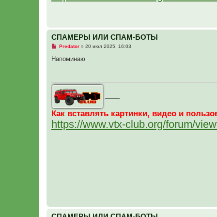
СПАМЕРЫ ИЛИ СПАМ-БОТЫ
Н
Predator
»
20 июл 2025, 16:03
е
п
Напоминаю
р
о
ч
и
т
а
_____
н
н
о
Как вставлять картинки, видео и поль
е
https://www.vtx-club.org/forum/vi
с
о
о
б
щ
е
н
и
е
СПАМЕРЫ ИЛИ СПАМ-БОТЫ