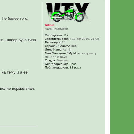
 Не более того.
Admin
Администратор
Сообщения:
117
Зарегистрирован:
19 окт 2010, 21:00
и - набор букв типа
Репутация:
24
Страна / Country:
RUS
Имя / Name:
Admin
Мой Мотоцикл / My Moto:
нету его у
меня / not have
Откуда:
Moscow
Благодарил (а):
9 раз
Поблагодарили:
32 раза
 на тему и я её
вполне нормальная,