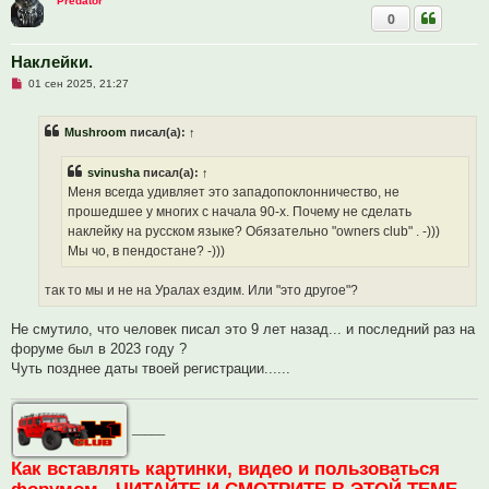
о
Predator
б
0
щ
е
н
Наклейки.
и
е
Н
01 сен 2025, 21:27
е
п
р
Mushroom
писал(а):
↑
о
ч
и
svinusha
писал(а):
↑
т
а
Меня всегда удивляет это западопоклонничество, не
н
прошедшее у многих с начала 90-х. Почему не сделать
н
о
наклейку на русском языке? Обязательно "owners club" . -)))
е
Мы чо, в пендостане? -)))
с
о
о
так то мы и не на Уралах ездим. Или "это другое"?
б
щ
е
Не смутило, что человек писал это 9 лет назад... и последний раз на
н
и
форуме был в 2023 году ?
е
Чуть позднее даты твоей регистрации......
_____
Как вставлять картинки, видео и пользоваться
форумом - ЧИТАЙТЕ И СМОТРИТЕ В ЭТОЙ ТЕМЕ