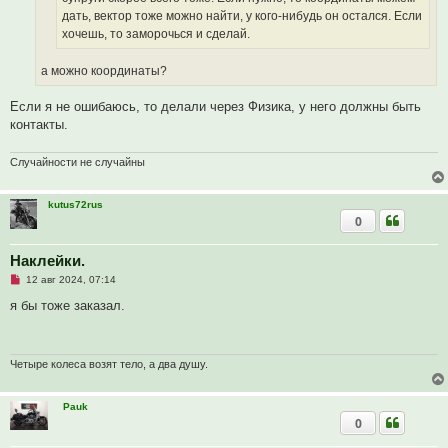
е
дать, вектор тоже можно найти, у кого-нибудь он остался. Если
н
и
хочешь, то заморочься и сделай.
е
а можно координаты?
Если я не ошибаюсь, то делали через Физика, у него должны быть
контакты.
Случайности не случайны
kutus72rus
0
Наклейки.
Н
12 авг 2024, 07:14
е
п
я бы тоже заказал.
р
о
ч
и
т
Четыре колеса возят тело, а два душу.
а
н
н
Pauk
о
0
е
с
о