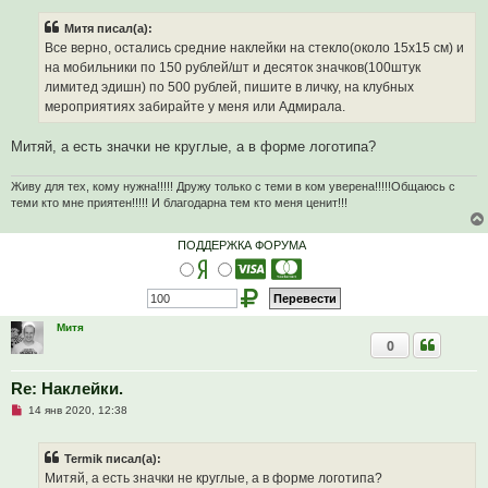
п
р
Митя писал(а):
о
ч
Все верно, остались средние наклейки на стекло(около 15х15 см) и
и
на мобильники по 150 рублей/шт и десяток значков(100штук
т
а
лимитед эдишн) по 500 рублей, пишите в личку, на клубных
н
мероприятиях забирайте у меня или Адмирала.
н
о
е
Митяй, а есть значки не круглые, а в форме логотипа?
с
о
о
Живу для тех, кому нужна!!!!! Дружу только с теми в ком уверена!!!!!Общаюсь с
б
щ
теми кто мне приятен!!!!! И благодарна тем кто меня ценит!!!
е
н
и
ПОДДЕРЖКА ФОРУМА
е
Митя
0
Re: Наклейки.
Н
14 янв 2020, 12:38
е
п
р
Termik писал(а):
о
ч
Митяй, а есть значки не круглые, а в форме логотипа?
и