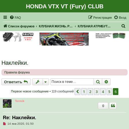
HONDA VTX VT (Fury) CLUB
Регистрация
FAQ
Р
е
г
и
с
т
р
а
ц
и
я
Вход
П
Список форумов
КЛУБНАЯ ЖИЗНЬ. РЕАЛЬНЫЕ ВСТРЕЧИ. ПОКАТУШКИ.
КЛУБНАЯ АТРИБУТИКА
о
и
с
к
Наклейки.
Правила форума
Ответить
Поиск
Расширен
О
т
в
е
т
и
т
ь
1
2
3
4
5
6
Пред.
Первое новое сообщение
• 119 сообщений
Termik
0
Re: Наклейки.
Н
14 янв 2020, 01:50
е