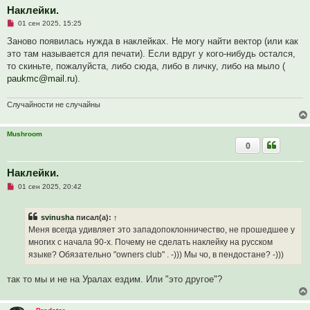
о
Наклейки.
б
Н
01 сен 2025, 15:25
щ
е
е
п
Заново появилась нужда в наклейках. Не могу найти вектор (или как
н
р
и
это там называется для печати). Если вдруг у кого-нибудь остался,
о
е
ч
то скиньте, пожалуйста, либо сюда, либо в личку, либо на мыло (
и
paukmc@mail.ru
).
т
а
н
Случайности не случайны
н
о
е
с
Mushroom
о
0
о
б
щ
Наклейки.
е
н
Н
01 сен 2025, 20:42
и
е
е
п
р
svinusha
писал(а):
↑
о
ч
Меня всегда удивляет это западопоклонничество, не прошедшее у
и
многих с начала 90-х. Почему не сделать наклейку на русском
т
а
языке? Обязательно "owners club" . -))) Мы чо, в пендостане? -)))
н
н
о
так то мы и не на Уралах ездим. Или "это другое"?
е
с
о