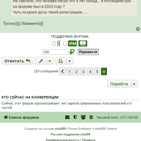
Не смутило, что человек писал это 9 лет назад... и последний раз
на форуме был в 2023 году ?
Чуть позднее даты твоей регистрации......
Туплю)))) Извините)))
ПОДДЕРЖКА ФОРУМА
Ответить
О
т
в
е
т
и
т
ь
1
2
3
4
5
6
Пред.
119 сообщений
Перейти
КТО СЕЙЧАС НА КОНФЕРЕНЦИИ
Сейчас этот форум просматривают: нет зарегистрированных пользователей и 0
гостей
Список форумов
Часовой пояс:
UTC+04:00
Создано на основе
phpBB
® Forum Software © phpBB Limited
Русская поддержка phpBB
Конфиденциальность
|
Правила