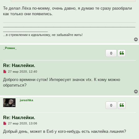
т
а
Те делал Лёха по-моему, очень давно, я думаю те сразу разобрали
н
как только они появились.
н
о
е
_______________________________________________________________________
с
о
________________________
о
...в стремлении к идеальному, не забывайте жить!
б
щ
е
_Роман_
н
и
0
е
Re: Наклейки.
Н
27 мар 2020, 12:40
е
п
Доброго времени суток! Интересует значок vtx. К кому можно
р
обратиться?
о
ч
и
т
jurashka
а
0
н
н
о
е
Re: Наклейки.
с
Н
о
27 мар 2020, 13:06
е
о
п
б
Добрый день, может в Екб у кого-нибудь есть наклейка лишняя?
р
щ
о
е