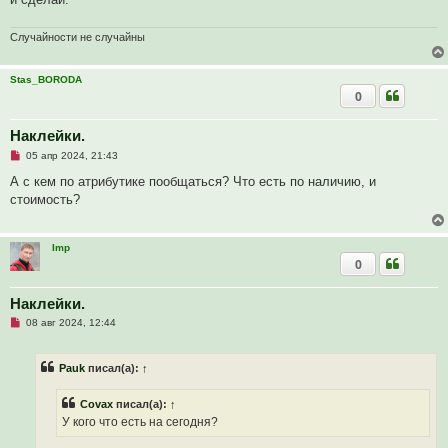
о
б
щ
Случайности не случайны
е
н
и
Stas_BORODA
е
0
Наклейки.
Н
05 апр 2024, 21:43
е
п
А с кем по атрибутике пообщаться? Что есть по наличию, и
р
стоимость?
о
ч
и
т
Imp
а
0
н
н
о
е
Наклейки.
с
Н
о
08 авг 2024, 12:44
е
о
п
б
р
щ
Pauk
писал(а):
↑
о
е
ч
н
и
и
Covax
писал(а):
↑
т
е
а
У кого что есть на сегодня?
н
н