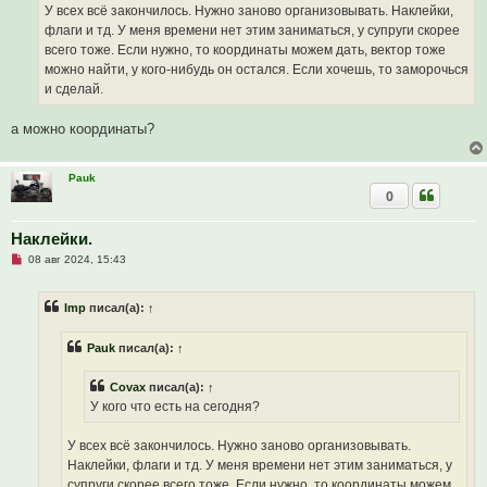
о
У всех всё закончилось. Нужно заново организовывать. Наклейки,
е
флаги и тд. У меня времени нет этим заниматься, у супруги скорее
с
о
всего тоже. Если нужно, то координаты можем дать, вектор тоже
о
можно найти, у кого-нибудь он остался. Если хочешь, то заморочься
б
щ
и сделай.
е
н
и
а можно координаты?
е
Pauk
0
Наклейки.
Н
08 авг 2024, 15:43
е
п
р
Imp
писал(а):
↑
о
ч
и
Pauk
писал(а):
↑
т
а
н
Covax
писал(а):
↑
н
о
У кого что есть на сегодня?
е
с
о
У всех всё закончилось. Нужно заново организовывать.
о
Наклейки, флаги и тд. У меня времени нет этим заниматься, у
б
щ
супруги скорее всего тоже. Если нужно, то координаты можем