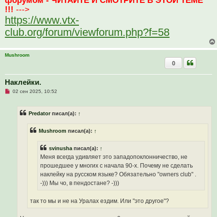
!!!
--->
https://www.vtx-
club.org/forum/viewforum.php?f=58
Mushroom
0
Наклейки.
Н
02 сен 2025, 10:52
е
п
р
Predator
писал(а):
↑
о
ч
и
Mushroom
писал(а):
↑
т
а
н
svinusha
писал(а):
↑
н
о
Меня всегда удивляет это западопоклонничество, не
е
прошедшее у многих с начала 90-х. Почему не сделать
с
о
наклейку на русском языке? Обязательно "owners club" .
о
-))) Мы чо, в пендостане? -)))
б
щ
е
так то мы и не на Уралах ездим. Или "это другое"?
н
и
е