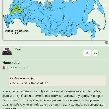
б
щ
е
н
и
е
Pauk
0
Наклейки.
Н
26 янв 2024, 02:05
е
п
р
Covax
писал(а):
↑
о
ч
У кого что есть на сегодня?
и
т
а
У всех всё закончилось. Нужно заново организовывать. Наклейки,
н
флаги и тд. У меня времени нет этим заниматься, у супруги скорее
н
о
всего тоже. Если нужно, то координаты можем дать, вектор тоже
е
можно найти, у кого-нибудь он остался. Если хочешь, то заморочься
с
о
и сделай.