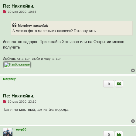
о
е
Re: Наклейки.
с
Н
о
30 мар 2020, 10:55
е
о
п
б
р
щ
Morphey писал(а):
о
е
ч
н
А можно фото маленьких наклеек? Готов купить
и
и
т
е
а
бесплатно задарю. Приезжай в Хотьково или на Открытии можно
н
получить
н
о
е
Любишь кататься, люби и колупаться
с
о
о
б
щ
е
Morphey
н
0
и
е
Re: Наклейки.
Н
30 мар 2020, 23:19
е
п
Так я не местный, аж из Белгорода.
р
о
ч
и
т
corp50
а
0
н