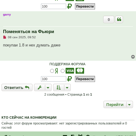
н
о
е
с
garry
о
0
о
б
щ
е
Поменяться на Фьюри
н
Н
и
08 сен 2025, 09:52
е
е
п
покупаи 1.8 и нех думать даже
р
о
ч
и
т
ПОДДЕРЖКА ФОРУМА
а
н
н
о
е
с
Ответить
О
т
в
е
т
и
т
ь
о
о
2 сообщения • Страница
1
из
1
б
щ
е
Перейти
н
и
е
КТО СЕЙЧАС НА КОНФЕРЕНЦИИ
Сейчас этот форум просматривают: нет зарегистрированных пользователей и 0
гостей