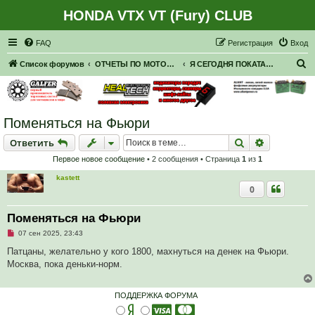
HONDA VTX VT (Fury) CLUB
Регистрация
FAQ
Р
е
г
и
с
т
р
а
ц
и
я
Вход
П
Список форумов
ОТЧЕТЫ ПО МОТОЦИКЛАМ
Я СЕГОДНЯ ПОКАТАЛСЯ НА ...
о
и
с
Поменяться на Фьюри
к
Ответить
Поиск
Расширен
О
т
в
е
т
и
т
ь
Первое новое сообщение
• 2 сообщения • Страница
1
из
1
kastett
0
Поменяться на Фьюри
Н
07 сен 2025, 23:43
е
п
Патцаны, желательно у кого 1800, махнуться на денек на Фьюри.
р
Москва, пока деньки-норм.
о
ч
и
т
ПОДДЕРЖКА ФОРУМА
а
н