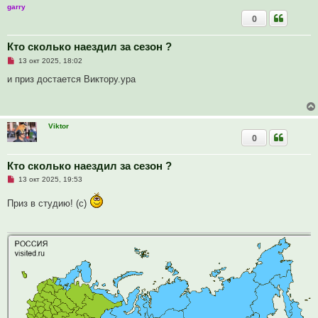
garry
0
Кто сколько наездил за сезон ?
Н
13 окт 2025, 18:02
е
п
и приз достается Виктору.ура
р
о
ч
и
т
Viktor
а
0
н
н
о
е
Кто сколько наездил за сезон ?
с
Н
о
13 окт 2025, 19:53
е
о
п
б
Приз в студию! (с)
р
щ
о
е
ч
н
и
и
т
е
а
н
н
о
е
с
о
о
б