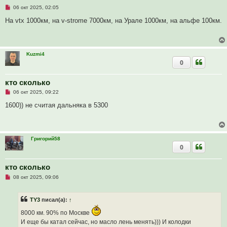
н
Н
06 окт 2025, 02:05
и
е
е
п
На vtx 1000км, на v-strome 7000км, на Урале 1000км, на альфе 100км.
р
о
ч
и
т
Kuzmi4
а
0
н
н
о
е
кто сколько
с
Н
о
06 окт 2025, 09:22
е
о
п
б
1600)) не считая дальняка в 5300
р
щ
о
е
ч
н
и
и
т
е
Григорий58
а
0
н
н
о
е
кто сколько
с
Н
о
08 окт 2025, 09:06
е
о
п
б
р
щ
TY3
писал(а):
↑
о
е
ч
н
8000 км. 90% по Москве
и
и
т
е
И еще бы катал сейчас, но масло лень менять))) И колодки
а