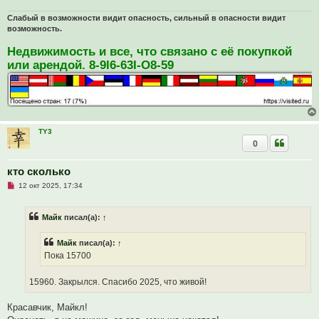
и
т
Слабый в возможности видит опасность, сильный в опасности видит
а
возможность.
н
н
о
Недвижимость и все, что связано с её покупкой
е
или арендой. 8-9I6-63I-O8-59
с
о
о
б
щ
е
н
и
TY3
е
0
кто сколько
Н
12 окт 2025, 17:34
е
п
р
Майк
писал(а):
↑
о
ч
и
Майк
писал(а):
↑
т
а
Пока 15700
н
н
о
15960. Закрылся. Спасибо 2025, что живой!
е
с
о
Красавчик, Майкл!
о