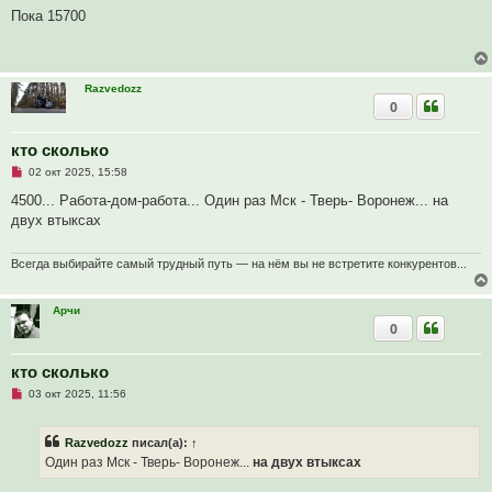
о
п
б
Пока 15700
р
щ
о
е
ч
н
и
и
т
е
Razvedozz
а
0
н
н
о
е
кто сколько
с
Н
о
02 окт 2025, 15:58
е
о
п
б
4500... Работа-дом-работа... Один раз Мск - Тверь- Воронеж... на
р
щ
двух втыксах
о
е
ч
н
и
и
т
е
Всегда выбирайте самый трудный путь — на нём вы не встретите конкурентов...
а
н
н
Арчи
о
0
е
с
о
о
кто сколько
б
Н
03 окт 2025, 11:56
щ
е
е
п
н
р
и
Razvedozz
писал(а):
↑
о
е
ч
Один раз Мск - Тверь- Воронеж...
на двух втыксах
и
т