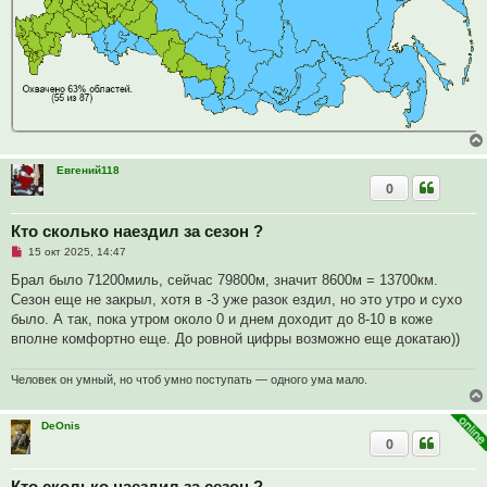
щ
е
н
и
е
Евгений118
0
Кто сколько наездил за сезон ?
Н
15 окт 2025, 14:47
е
п
Брал было 71200миль, сейчас 79800м, значит 8600м = 13700км.
р
Сезон еще не закрыл, хотя в -3 уже разок ездил, но это утро и сухо
о
ч
было. А так, пока утром около 0 и днем доходит до 8-10 в коже
и
вполне комфортно еще. До ровной цифры возможно еще докатаю))
т
а
н
Человек он умный, но чтоб умно поступать — одного ума мало.
н
о
е
с
DeOnis
о
0
о
б
щ
Кто сколько наездил за сезон ?
е