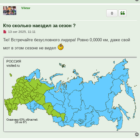
Viktor
0
Кто сколько наездил за сезон ?
Н
13 окт 2025, 11:11
е
п
Тю! Встречайте безусловного лидера! Ровно 0,0000 км, даже свой
р
о
мот в этом сезоне не видел
ч
и
т
а
н
н
о
е
с
о
о
б
щ
е
н
и
е