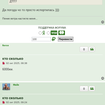
ч
ДТП?
и
т
а
Да погода чо то просто испортилась ))))
н
н
о
Пение ветра настигло меня...
е
с
о
ПОДДЕРЖКА ФОРУМА
о
б
щ
е
н
и
fierce
е
0
кто сколько
Н
02 окт 2025, 08:38
е
п
6000км.
р
о
ч
и
т
Майк
а
0
н
н
о
е
кто сколько
с
Н
о
02 окт 2025, 09:24
е