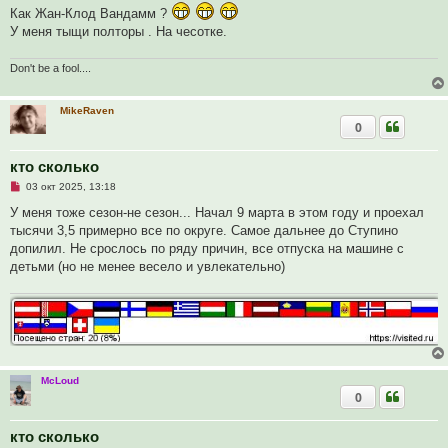
а
Как Жан-Клод Вандамм ?
н
У меня тыщи полторы . На чесотке.
н
о
е
с
Don't be a fool....
о
о
б
MikeRaven
щ
0
е
н
и
е
кто сколько
Н
03 окт 2025, 13:18
е
п
У меня тоже сезон-не сезон... Начал 9 марта в этом году и проехал
р
тысячи 3,5 примерно все по округе. Самое дальнее до Ступино
о
ч
допилил. Не срослось по ряду причин, все отпуска на машине с
и
детьми (но не менее весело и увлекательно)
т
а
н
н
о
е
с
о
о
б
McLoud
щ
0
е
н
и
кто сколько
е