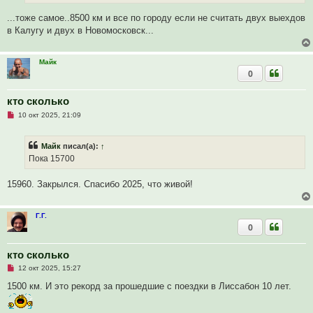
н
н
...тоже самое..8500 км и все по городу если не считать двух выехдов
о
в Калугу и двух в Новомосковск...
е
с
о
о
Майк
б
0
щ
е
н
и
кто сколько
е
Н
10 окт 2025, 21:09
е
п
р
Майк
писал(а):
↑
о
ч
Пока 15700
и
т
а
15960. Закрылся. Спасибо 2025, что живой!
н
н
о
е
Г.Г.
с
0
о
о
б
кто сколько
щ
е
Н
12 окт 2025, 15:27
н
е
и
п
1500 км. И это рекорд за прошедшие с поездки в Лиссабон 10 лет.
е
р
о
ч