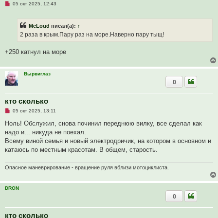
Н
05 окт 2025, 12:43
е
п
р
McLoud
писал(а):
↑
о
ч
2 раза в крым.Пару раз на море.Наверно пару тыщ!
и
т
а
+250 катнул на море
н
н
о
е
Вырвиглаз
с
0
о
о
б
кто сколько
щ
е
Н
05 окт 2025, 13:11
н
е
и
п
Ноль! Обслужил, снова починил переднюю вилку, все сделал как
е
р
надо и... никуда не поехал.
о
ч
Всему виной семья и новый электродричик, на котором в основном и
и
катаюсь по местным красотам. В общем, старость.
т
а
н
Опасное маневрирование - вращение руля вблизи мотоциклиста.
н
о
е
с
DRON
о
0
о
б
щ
кто сколько
е