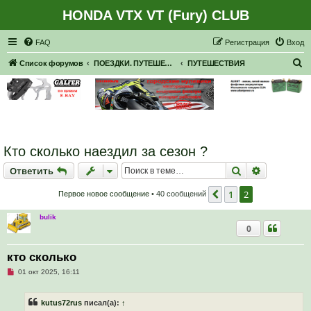
HONDA VTX VT (Fury) CLUB
Регистрация
FAQ
Р
е
г
и
с
т
р
а
ц
и
я
Вход
П
Список форумов
ПОЕЗДКИ. ПУТЕШЕСТВИЯ. ПРИГЛАШЕНИЯ В ПУТЕШЕСТВИЯ.
ПУТЕШЕСТВИЯ
о
и
с
к
Кто сколько наездил за сезон ?
Ответить
Поиск
Расширен
О
т
в
е
т
и
т
ь
1
2
Пред.
Первое новое сообщение
• 40 сообщений
bulik
0
кто сколько
Н
01 окт 2025, 16:11
е
п
р
kutus72rus
писал(а):
↑
о