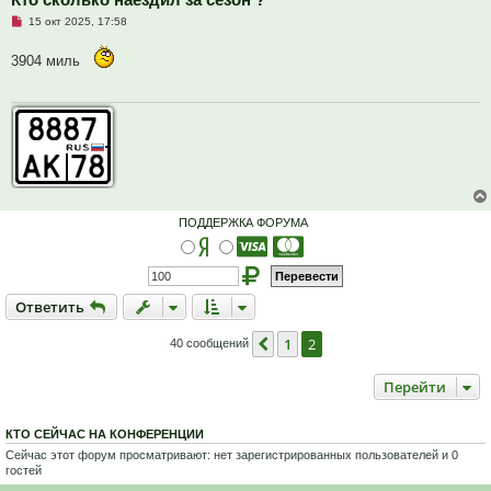
н
Н
15 окт 2025, 17:58
и
е
е
п
3904 миль
р
о
ч
и
т
а
н
н
о
е
с
о
о
ПОДДЕРЖКА ФОРУМА
б
щ
е
н
и
е
Ответить
О
т
в
е
т
и
т
ь
1
2
Пред.
40 сообщений
Перейти
КТО СЕЙЧАС НА КОНФЕРЕНЦИИ
Сейчас этот форум просматривают: нет зарегистрированных пользователей и 0
гостей