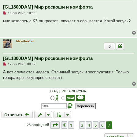
[GL1800DAM] Мир роскоши и комфорта
Н
16 окт 2025, 10:55
е
п
мне казалось с КЗ он греется, опухает о обрывается. Какой запуск?
р
о
ч
и
т
Max-the-Evil
а
0
н
н
о
е
[GL1800DAM] Мир роскоши и комфорта
с
Н
о
17 окт 2025, 09:09
е
о
п
б
А вот случаются чудеса. Отличный запуск и эксплуатация. Только
р
щ
генераторы регулярно сгорают)
о
е
ч
н
и
и
т
е
ПОДДЕРЖКА ФОРУМА
а
н
н
о
е
с
Ответить
О
т
в
е
т
и
т
ь
о
о
б
Страница
7
из
7
1
3
4
5
6
7
Пред.
125 сообщений
…
щ
е
н