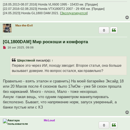
[18.05.2013-08.07.2016] Honda VLX600 1995 - 15433 км. [Продан]
[22.07.2016-02.08.2023] Honda VTX1800T2 2007 - 29 406 км. [Продан]
[24.05.2023] Honda GL1800 DAM 2021. [
Эксплуатируется
]
Max-the-Evil
0
[GL1800DAM] Мир роскоши и комфорта
Н
16 окт 2025, 09:06
е
п
р
Шерстяной
писал(а):
↑
о
ч
Первое это через ИИ, походу звездит. Второе статья, она больше
и
вызывает доверие. Но вопрос остался, как правильно?
т
а
н
Правильно - взять эталон и сравнить) На моей батарейке Эксайд 18
н
о
или 20 Махов после 4 сезонов было 17мОм - уже 5й сезон прошла
е
без нареканий. Много - плохо, Мало - тоже нехорошо.
с
о
Аккум -такая вещь, что одним параметром манипулировать
о
бесполезно. Бывает, что напряжение норм, запуск уверенный, а
б
щ
банки пустые или с КЗ
е
н
и
е
McLoud
0