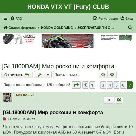
HONDA VTX VT (Fury) CLUB
Регистрация
FAQ
Р
е
г
и
с
т
р
а
ц
и
я
Вход
П
Список форумов
HONDA GOLD WING
ЭКСПЛУАТАЦИЯ И ОБСЛУЖИВАНИЕ
о
и
с
к
[GL1800DAM] Мир роскоши и комфорта
Ответить
Поиск
Расширен
О
т
в
е
т
и
т
ь
Страница
7
из
7
1
3
4
5
6
7
Пред.
Первое новое сообщение
• 125 сообщений
…
Max-the-Evil
0
[GL1800DAM] Мир роскоши и комфорта
Н
14 окт 2025, 08:56
е
п
Что-то упустил я эту темку. На фото сопротивление батареи почти 10
р
мОм. Полудохлая кислотная АКБ на 60 Ач имеет 6-7 мОм. Вот и
о