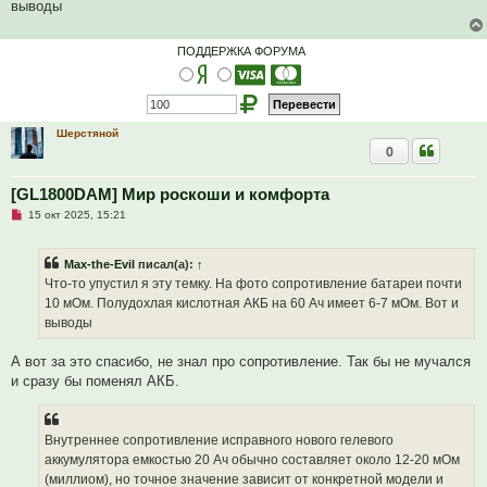
ч
выводы
и
т
а
ПОДДЕРЖКА ФОРУМА
н
н
о
е
с
о
о
Шерстяной
б
0
щ
е
н
[GL1800DAM] Мир роскоши и комфорта
и
е
Н
15 окт 2025, 15:21
е
п
р
Max-the-Evil
писал(а):
↑
о
ч
Что-то упустил я эту темку. На фото сопротивление батареи почти
и
10 мОм. Полудохлая кислотная АКБ на 60 Ач имеет 6-7 мОм. Вот и
т
а
выводы
н
н
о
А вот за это спасибо, не знал про сопротивление. Так бы не мучался
е
и сразу бы поменял АКБ.
с
о
о
б
щ
Внутреннее сопротивление исправного нового гелевого
е
аккумулятора емкостью 20 Ач обычно составляет около 12-20 мОм
н
и
(миллиом), но точное значение зависит от конкретной модели и