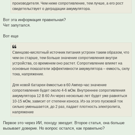
е
производителя. Чем ниже сопротивление, тем лучше, а его рост
свидетельствует о деградации аккумулятора.
Вот эта информация правильная?
Чет запутался.
Вот еще
Свинцово-кислотный источник питания устроен таким образом, что
чем он старше, тем больше значение сопротивления внутри
устройства, со временем оно растет. Сопротивление влияет на
основные показатели эффективности аккумулятора – емкость, силу
тока, напряжение.
Для новой батареи ёмкостью в 60 Ампер-час значение
сопротивления будет около 4-6 мОм. Внутреннее сопротивления
аккумулятора 12 В 60 Ач через несколько лет будет уже равняться
10-15 мОм, зависит от степени износа. Из-за этого пусковой ток
сильно уменьшается, до 2 раз, падает плотность электролита,
напряжение
Первое это через ИИ, походу звездит. Второе статья, она больше
вызывает доверие. Но вопрос остался, как правильно?