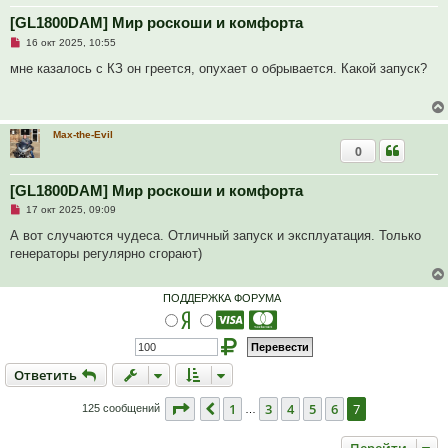
[GL1800DAM] Мир роскоши и комфорта
Н
16 окт 2025, 10:55
е
п
мне казалось с КЗ он греется, опухает о обрывается. Какой запуск?
р
о
ч
и
т
Max-the-Evil
а
0
н
н
о
е
[GL1800DAM] Мир роскоши и комфорта
с
Н
о
17 окт 2025, 09:09
е
о
п
б
А вот случаются чудеса. Отличный запуск и эксплуатация. Только
р
щ
генераторы регулярно сгорают)
о
е
ч
н
и
и
т
е
ПОДДЕРЖКА ФОРУМА
а
н
н
о
е
с
Ответить
О
т
в
е
т
и
т
ь
о
о
б
Страница
7
из
7
1
3
4
5
6
7
Пред.
125 сообщений
…
щ
е
н