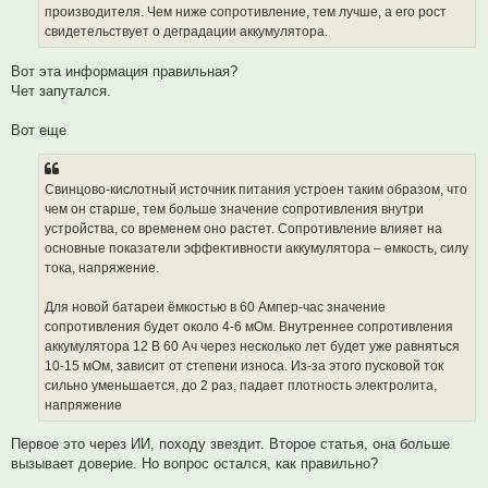
е
производителя. Чем ниже сопротивление, тем лучше, а его рост
свидетельствует о деградации аккумулятора.
Вот эта информация правильная?
Чет запутался.
Вот еще
Свинцово-кислотный источник питания устроен таким образом, что
чем он старше, тем больше значение сопротивления внутри
устройства, со временем оно растет. Сопротивление влияет на
основные показатели эффективности аккумулятора – емкость, силу
тока, напряжение.
Для новой батареи ёмкостью в 60 Ампер-час значение
сопротивления будет около 4-6 мОм. Внутреннее сопротивления
аккумулятора 12 В 60 Ач через несколько лет будет уже равняться
10-15 мОм, зависит от степени износа. Из-за этого пусковой ток
сильно уменьшается, до 2 раз, падает плотность электролита,
напряжение
Первое это через ИИ, походу звездит. Второе статья, она больше
вызывает доверие. Но вопрос остался, как правильно?