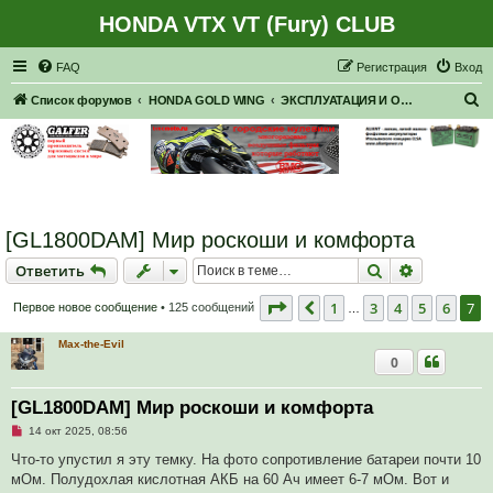
HONDA VTX VT (Fury) CLUB
Регистрация
FAQ
Р
е
г
и
с
т
р
а
ц
и
я
Вход
П
Список форумов
HONDA GOLD WING
ЭКСПЛУАТАЦИЯ И ОБСЛУЖИВАНИЕ
о
и
с
к
[GL1800DAM] Мир роскоши и комфорта
Ответить
Поиск
Расширен
О
т
в
е
т
и
т
ь
Страница
7
из
7
1
3
4
5
6
7
Пред.
Первое новое сообщение
• 125 сообщений
…
Max-the-Evil
0
[GL1800DAM] Мир роскоши и комфорта
Н
14 окт 2025, 08:56
е
п
Что-то упустил я эту темку. На фото сопротивление батареи почти 10
р
мОм. Полудохлая кислотная АКБ на 60 Ач имеет 6-7 мОм. Вот и
о