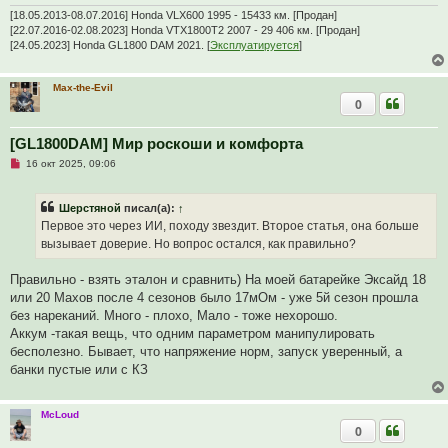
[18.05.2013-08.07.2016] Honda VLX600 1995 - 15433 км. [Продан]
[22.07.2016-02.08.2023] Honda VTX1800T2 2007 - 29 406 км. [Продан]
[24.05.2023] Honda GL1800 DAM 2021. [
Эксплуатируется
]
Max-the-Evil
0
[GL1800DAM] Мир роскоши и комфорта
Н
16 окт 2025, 09:06
е
п
р
Шерстяной
писал(а):
↑
о
ч
Первое это через ИИ, походу звездит. Второе статья, она больше
и
вызывает доверие. Но вопрос остался, как правильно?
т
а
н
Правильно - взять эталон и сравнить) На моей батарейке Эксайд 18
н
о
или 20 Махов после 4 сезонов было 17мОм - уже 5й сезон прошла
е
без нареканий. Много - плохо, Мало - тоже нехорошо.
с
о
Аккум -такая вещь, что одним параметром манипулировать
о
бесполезно. Бывает, что напряжение норм, запуск уверенный, а
б
щ
банки пустые или с КЗ
е
н
и
е
McLoud
0