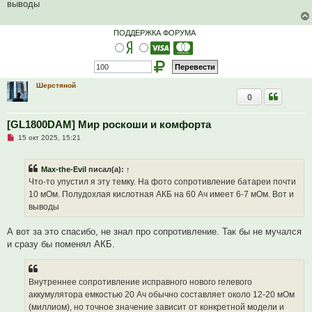
ч
выводы
и
т
а
ПОДДЕРЖКА ФОРУМА
н
н
о
е
с
о
о
Шерстяной
б
0
щ
е
н
[GL1800DAM] Мир роскоши и комфорта
и
е
Н
15 окт 2025, 15:21
е
п
р
Max-the-Evil
писал(а):
↑
о
ч
Что-то упустил я эту темку. На фото сопротивление батареи почти
и
10 мОм. Полудохлая кислотная АКБ на 60 Ач имеет 6-7 мОм. Вот и
т
а
выводы
н
н
о
А вот за это спасибо, не знал про сопротивление. Так бы не мучался
е
и сразу бы поменял АКБ.
с
о
о
б
щ
Внутреннее сопротивление исправного нового гелевого
е
аккумулятора емкостью 20 Ач обычно составляет около 12-20 мОм
н
и
(миллиом), но точное значение зависит от конкретной модели и