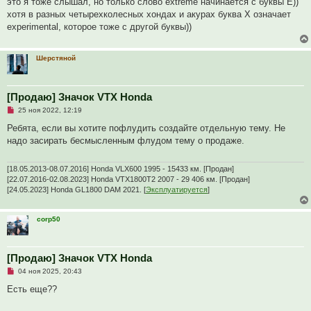
это я тоже слышал, но только слово extreme начинается с буквы E))
н
хотя в разных четырехколесных хондах и акурах буква X означает
н
о
experimental, которое тоже с другой буквы))
е
с
о
о
Шерстяной
б
щ
е
н
[Продаю] Значок VTX Honda
и
е
Н
25 ноя 2022, 12:19
е
п
Ребята, если вы хотите пофлудить создайте отдельную тему. Не
р
надо засирать бесмысленным флудом тему о продаже.
о
ч
и
т
[18.05.2013-08.07.2016] Honda VLX600 1995 - 15433 км. [Продан]
а
[22.07.2016-02.08.2023] Honda VTX1800T2 2007 - 29 406 км. [Продан]
н
[24.05.2023] Honda GL1800 DAM 2021. [
Эксплуатируется
]
н
о
е
с
corp50
о
о
б
щ
[Продаю] Значок VTX Honda
е
н
Н
04 ноя 2025, 20:43
и
е
е
п
Есть еще??
р
о