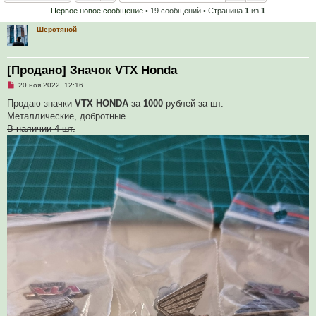
Первое новое сообщение
• 19 сообщений • Страница
1
из
1
Шерстяной
[Продано] Значок VTX Honda
Н
20 ноя 2022, 12:16
е
п
Продаю значки
VTX HONDA
за
1000
рублей за шт.
р
Металлические, добротные.
о
ч
В наличии 4 шт.
и
т
а
н
н
о
е
с
о
о
б
щ
е
н
и
е