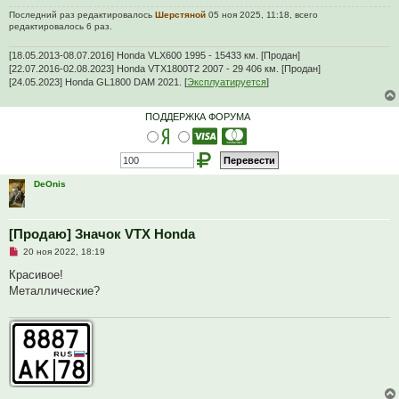
Последний раз редактировалось
Шерстяной
05 ноя 2025, 11:18, всего
редактировалось 6 раз.
[18.05.2013-08.07.2016] Honda VLX600 1995 - 15433 км. [Продан]
[22.07.2016-02.08.2023] Honda VTX1800T2 2007 - 29 406 км. [Продан]
[24.05.2023] Honda GL1800 DAM 2021. [
Эксплуатируется
]
ПОДДЕРЖКА ФОРУМА
DeOnis
[Продаю] Значок VTX Honda
Н
20 ноя 2022, 18:19
е
п
Красивое!
р
Металлические?
о
ч
и
т
а
н
н
о
е
с