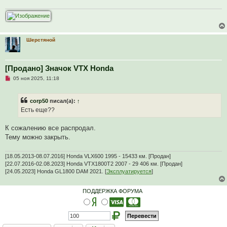
ч
и
т
а
н
н
о
Шерстяной
е
с
о
о
[Продано] Значок VTX Honda
б
щ
Н
05 ноя 2025, 11:18
е
е
н
п
и
р
е
corp50
писал(а):
↑
о
ч
Есть еще??
и
т
а
К сожалению все распродал.
н
Тему можно закрыть.
н
о
е
[18.05.2013-08.07.2016] Honda VLX600 1995 - 15433 км. [Продан]
с
о
[22.07.2016-02.08.2023] Honda VTX1800T2 2007 - 29 406 км. [Продан]
о
[24.05.2023] Honda GL1800 DAM 2021. [
Эксплуатируется
]
б
щ
е
ПОДДЕРЖКА ФОРУМА
н
и
е