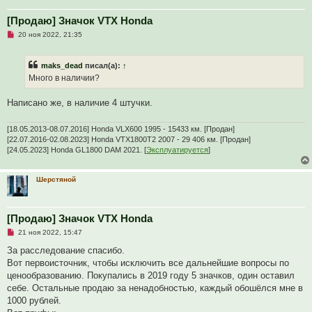
н
о
е
[Продаю] Значок VTX Honda
с
Н
о
20 ноя 2022, 21:35
е
о
п
б
р
щ
maks_dead
писал(а):
↑
о
е
ч
н
Много в наличии?
и
и
т
е
а
Написано же, в наличие 4 штучки.
н
н
о
[18.05.2013-08.07.2016] Honda VLX600 1995 - 15433 км. [Продан]
е
[22.07.2016-02.08.2023] Honda VTX1800T2 2007 - 29 406 км. [Продан]
с
[24.05.2023] Honda GL1800 DAM 2021. [
Эксплуатируется
]
о
о
б
щ
Шерстяной
е
н
и
е
[Продаю] Значок VTX Honda
Н
21 ноя 2022, 15:47
е
п
За расследование спасибо.
р
Вот первоисточник, чтобы исключить все дальнейшие вопросы по
о
ч
ценообразованию. Покупались в 2019 году 5 значков, один оставил
и
себе. Остальные продаю за ненадобностью, каждый обошёлся мне в
т
а
1000 рублей.
н