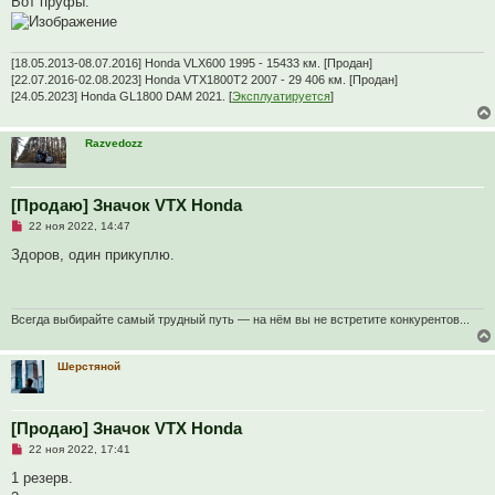
Вот пруфы:
н
о
е
с
о
[18.05.2013-08.07.2016] Honda VLX600 1995 - 15433 км. [Продан]
о
[22.07.2016-02.08.2023] Honda VTX1800T2 2007 - 29 406 км. [Продан]
б
[24.05.2023] Honda GL1800 DAM 2021. [
Эксплуатируется
]
щ
е
н
и
Razvedozz
е
[Продаю] Значок VTX Honda
Н
22 ноя 2022, 14:47
е
п
Здоров, один прикуплю.
р
о
ч
и
т
Всегда выбирайте самый трудный путь — на нём вы не встретите конкурентов...
а
н
н
Шерстяной
о
е
с
о
о
[Продаю] Значок VTX Honda
б
Н
22 ноя 2022, 17:41
щ
е
е
п
1 резерв.
н
р
и