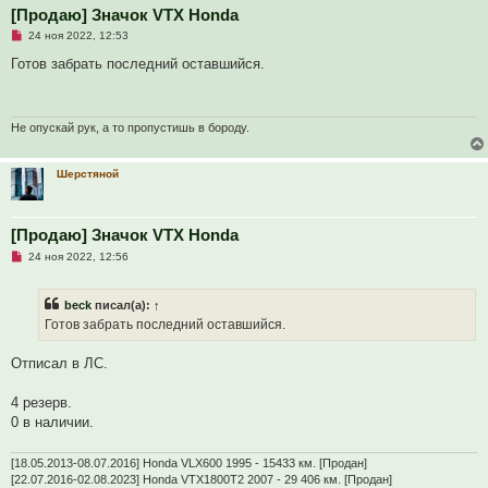
[Продаю] Значок VTX Honda
Н
24 ноя 2022, 12:53
е
п
Готов забрать последний оставшийся.
р
о
ч
и
т
Не опускай рук, а то пропустишь в бороду.
а
н
н
Шерстяной
о
е
с
о
о
[Продаю] Значок VTX Honda
б
Н
24 ноя 2022, 12:56
щ
е
е
п
н
р
и
beck
писал(а):
↑
о
е
ч
Готов забрать последний оставшийся.
и
т
а
Отписал в ЛС.
н
н
о
4 резерв.
е
0 в наличии.
с
о
о
[18.05.2013-08.07.2016] Honda VLX600 1995 - 15433 км. [Продан]
б
щ
[22.07.2016-02.08.2023] Honda VTX1800T2 2007 - 29 406 км. [Продан]