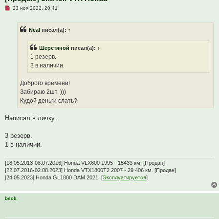
Н
23 ноя 2022, 20:41
е
п
р
Neal
писал(а):
↑
о
ч
и
Шерстяной
писал(а):
↑
т
а
1 резерв.
н
3 в наличии.
н
о
е
Доброго времени!
с
о
Забираю 2шт. )))
о
Кудой деньги слать?
б
щ
е
Написал в личку.
н
и
е
3 резерв.
1 в наличии.
[18.05.2013-08.07.2016] Honda VLX600 1995 - 15433 км. [Продан]
[22.07.2016-02.08.2023] Honda VTX1800T2 2007 - 29 406 км. [Продан]
[24.05.2023] Honda GL1800 DAM 2021. [
Эксплуатируется
]
beck