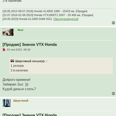
3 в наличии.
о
е
ч
и
т
[18.05.2013-08.07.2016] Honda VLX600 1995 - 15433 км. [Продан]
а
[22.07.2016-02.08.2023] Honda VTX1800T2 2007 - 29 406 км. [Продан]
н
[24.05.2023] Honda GL1800 DAM 2021. [
Эксплуатируется
]
н
о
е
с
Neal
о
о
б
щ
[Продаю] Значок VTX Honda
е
н
Н
23 ноя 2022, 06:32
и
е
е
п
р
Шерстяной
писал(а):
↑
о
ч
1 резерв.
и
3 в наличии.
т
а
н
Доброго времени!
н
о
Забираю 2шт. )))
е
Кудой деньги слать?
с
о
о
б
Шерстяной
щ
е
н
и
[Продаю] Значок VTX Honda
е