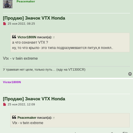
Peacemaker
а
н
н
о
е
[Продаю] Значок VTX Honda
с
Н
о
25 ноя 2022, 08:25
е
о
п
б
р
щ
Victor1800N
писал(а):
↑
о
е
ч
н
а что означает VTX ?
и
и
ну, то что крыло- это типа подразумевается питух,я понял..
т
е
а
н
Vtx - v twin extreme
н
о
е
У трамвая нет цели, только путь… (еду на VT1300CR)
с
о
о
б
Victor1800N
щ
е
н
и
[Продаю] Значок VTX Honda
е
Н
25 ноя 2022, 12:09
е
п
р
Peacemaker
писал(а):
↑
о
ч
Vtx - v twin extreme
и
т
а