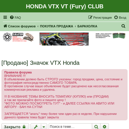
HONDA VTX VT (Fury) CLUB
Регистрация
FAQ
Р
е
г
и
с
т
р
а
ц
и
я
Вход
П
Список форумов
ПОКУПКА ПРОДАЖА
БАРАХОЛКА
о
и
с
к
[Продано] Значок VTX Honda
Правила форума
ВНИМАНИЕ !!!
В объявлении должно быть СТРОГО указаны: город продажи, цена, состояние и
фотография непосредственно САМОГО ТОВАРА.
В противном случае ваше объявление будет расценено как несогласованная
коммерческая реклама и удалена.
!!! В НАЗВАНИЕ ТЕМЫ ВНОСИТЬ ТЕМАТИКУ (КУПЛЮ) или (ПРОДАМ)
а так же прилагайте фото и пишите цену !
"ФОТО МОЖНО ПОСМОТРЕТЬ ТУТ" - и ДАЛЕЕ ССЫЛКА НА АВИТО ИЛИ
АВТОРУ - БАН НА СУТКИ
ЗАПРЕЩАЕТСЯ "апать" тему более чем один раз в неделю. При нарушении
данного правила тема будет закрыта
Закрыто
Поиск
Расширенн
Закрыто