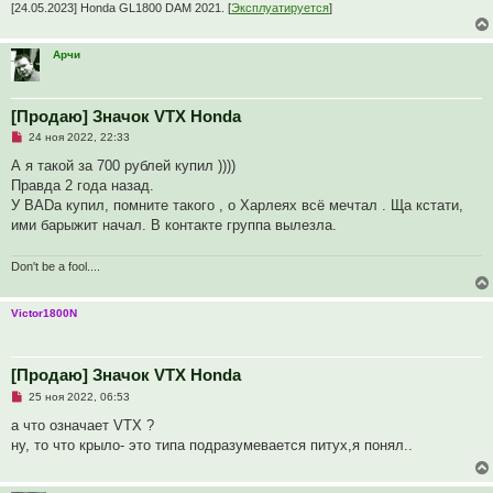
е
[24.05.2023] Honda GL1800 DAM 2021. [
Эксплуатируется
]
н
и
е
Арчи
[Продаю] Значок VTX Honda
Н
24 ноя 2022, 22:33
е
п
А я такой за 700 рублей купил ))))
р
Правда 2 года назад.
о
ч
У BADa купил, помните такого , о Харлеях всё мечтал . Ща кстати,
и
ими барыжит начал. В контакте группа вылезла.
т
а
н
Don't be a fool....
н
о
е
с
Victor1800N
о
о
б
щ
[Продаю] Значок VTX Honda
е
н
Н
25 ноя 2022, 06:53
и
е
е
п
а что означает VTX ?
р
ну, то что крыло- это типа подразумевается питух,я понял..
о
ч
и
т