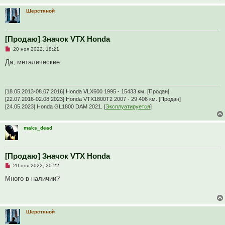
о
о
Шерстяной
б
щ
е
н
и
[Продаю] Значок VTX Honda
е
Н
20 ноя 2022, 18:21
е
п
Да, металические.
р
о
ч
и
т
[18.05.2013-08.07.2016] Honda VLX600 1995 - 15433 км. [Продан]
а
[22.07.2016-02.08.2023] Honda VTX1800T2 2007 - 29 406 км. [Продан]
н
[24.05.2023] Honda GL1800 DAM 2021. [
Эксплуатируется
]
н
о
е
с
maks_dead
о
о
б
щ
[Продаю] Значок VTX Honda
е
н
Н
20 ноя 2022, 20:22
и
е
е
п
Много в наличии?
р
о
ч
и
т
Шерстяной
а
н