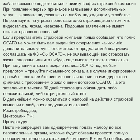
заблаговременно подготовиться к визиту в офис страховой компании.
При появлении первых признаков навязывания дополнительных
услуг – включите видеозапись на любом подходящем устройстве.
Не реагируйте на угрозы представителей страховщиков о том, что
видеозапись, якобы, незаконна. Подобные заявления не имеют
никаких правовых оснований.
Если представитель страховой компании прямо сообщает, что полис
ОСАГО не может быть вам выдан без оформления каких-либо
дополнительных услуг – откажитесь от предлагаемой «нагрузки»,
сославшись на ФЗ «Об ОСАГО», не обязывающий вас страховать
жизнь, здоровье или что-нибудь еще вместе с ответственностью.
При получении отказа в выдаче полиса ОСАГО под любым
предлогом – требуйте письменного отказа, а в случае игнорирования
просьбы – составляйте письменное заявление на имя директора
филиала с требованием о заключении договора ОСАГО. На это
заявление в течение 30 дней страховщик обязан дать либо
положительный, либо отрицательный ответ.
В дальнейшем можно обратиться с жалобой на действия страховой
компании в любую из следующих инстанций:
Роспотребнадзор;
Центробанк РФ;
Прокуратуру.
Никто не запрещает вам одновременно подать жалобу во все
перечисленные органы, которые будут обязаны провести полную
проверку деятельности страховой компании. К жалобе необходимо