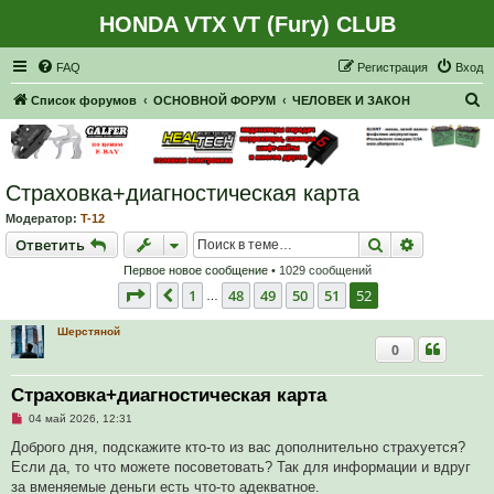
HONDA VTX VT (Fury) CLUB
Регистрация
FAQ
Р
е
г
и
с
т
р
а
ц
и
я
Вход
П
Список форумов
ОСНОВНОЙ ФОРУМ
ЧЕЛОВЕК И ЗАКОН
о
и
с
Страховка+диагностическая карта
к
Модератор:
T-12
Ответить
Поиск
Расширен
О
т
в
е
т
и
т
ь
Первое новое сообщение
• 1029 сообщений
Страница
52
из
52
1
48
49
50
51
52
Пред.
…
Шерстяной
0
Страховка+диагностическая карта
Н
04 май 2026, 12:31
е
п
Доброго дня, подскажите кто-то из вас дополнительно страхуется?
р
Если да, то что можете посоветовать? Так для информации и вдруг
о
ч
за вменяемые деньги есть что-то адекватное.