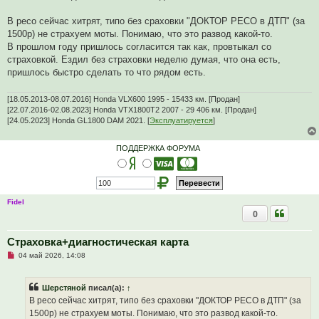
и
т
а
В ресо сейчас хитрят, типо без сраховки "ДОКТОР РЕСО в ДТП" (за
н
1500р) не страхуем моты. Понимаю, что это развод какой-то.
н
о
В прошлом году пришлось согласится так как, провтыкал со
е
страховкой. Ездил без страховки неделю думая, что она есть,
с
о
пришлось быстро сделать то что рядом есть.
о
б
щ
[18.05.2013-08.07.2016] Honda VLX600 1995 - 15433 км. [Продан]
е
[22.07.2016-02.08.2023] Honda VTX1800T2 2007 - 29 406 км. [Продан]
н
[24.05.2023] Honda GL1800 DAM 2021. [
Эксплуатируется
]
и
е
ПОДДЕРЖКА ФОРУМА
Fidel
0
Страховка+диагностическая карта
Н
04 май 2026, 14:08
е
п
р
Шерстяной
писал(а):
↑
о
ч
В ресо сейчас хитрят, типо без сраховки "ДОКТОР РЕСО в ДТП" (за
и
1500р) не страхуем моты. Понимаю, что это развод какой-то.
т