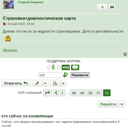
и
Старый Социопат
е
0
Страховка+диагностическая карта
Н
04 май 2026, 18:34
е
п
Думаю это не из за жадности страховщиков. Дело в рентабельности
р
о
ч
и
т
WhatsApp
а
н
н
ПОДДЕРЖКА ФОРУМА
о
е
с
о
о
б
Ответить
щ
О
т
в
е
т
и
т
ь
е
н
Страница
52
из
52
1
48
49
50
51
52
Пред.
и
1029 сообщений
…
е
Перейти
КТО СЕЙЧАС НА КОНФЕРЕНЦИИ
Сейчас этот форум просматривают: нет зарегистрированных пользователей и 0
гостей