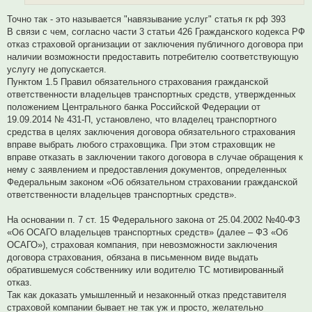
а
н
Точно так - это называется "навязывание услуг" статья гк рф 393
н
о
В связи с чем, согласно части 3 статьи 426 Гражданского кодекса РФ
е
отказ страховой организации от заключения публичного договора при
с
о
наличии возможности предоставить потребителю соответствующую
о
услугу не допускается.
б
щ
Пунктом 1.5 Правил обязательного страхования гражданской
е
ответственности владельцев транспортных средств, утвержденных
н
и
положением Центрального банка Российской Федерации от
е
19.09.2014 № 431-П, установлено, что владелец транспортного
средства в целях заключения договора обязательного страхования
вправе выбрать любого страховщика. При этом страховщик не
вправе отказать в заключении такого договора в случае обращения к
нему с заявлением и предоставления документов, определенных
Федеральным законом «Об обязательном страховании гражданской
ответственности владельцев транспортных средств».
На основании п. 7 ст. 15 Федерального закона от 25.04.2002 №40-ФЗ
«Об ОСАГО владельцев транспортных средств» (далее – ФЗ «Об
ОСАГО»), страховая компания, при невозможности заключения
договора страхования, обязана в письменном виде выдать
обратившемуся собственнику или водителю ТС мотивированный
отказ.
Так как доказать умышленный и незаконный отказ представителя
страховой компании бывает не так уж и просто, желательно