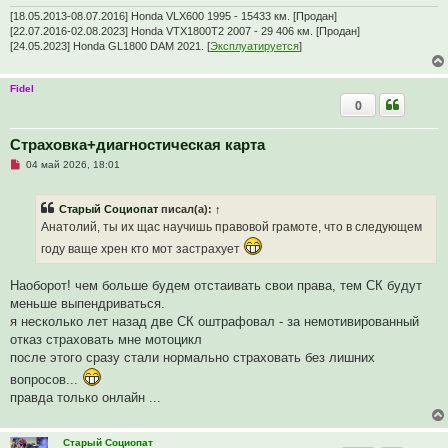
т
[18.05.2013-08.07.2016] Honda VLX600 1995 - 15433 км. [Продан]
а
[22.07.2016-02.08.2023] Honda VTX1800T2 2007 - 29 406 км. [Продан]
н
[24.05.2023] Honda GL1800 DAM 2021. [
Эксплуатируется
]
н
о
е
с
Fidel
о
0
о
б
щ
Страховка+диагностическая карта
е
н
Н
04 май 2026, 18:01
и
е
е
п
р
Старый Социопат
писал(а):
↑
о
ч
Анатолий, ты их щас научишь правовой грамоте, что в следующем
и
т
году ваще хрен кто мот застрахует
а
н
Наоборот! чем больше будем отстаивать свои права, тем СК будут
н
о
меньше выпендриваться.
е
я несколько лет назад две СК оштрафовал - за немотивированный
с
о
отказ страховать мне мотоцикл
о
после этого сразу стали нормально страховать без лишних
б
щ
вопросов...
е
н
правда только онлайн ...
и
е
Старый Социопат