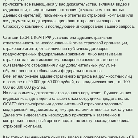
приложить все имеющиеся у вас доказательства, включая видео и
аудиозаписи, свидетельские показания (с указанием контактных
данных свидетелей), письменные ответы из страховой компании или
же документы, подтверждающие факт отправления запроса в
Страховую компанию и последующее игнорирование вашего запроса.
Статьей 15.34.1 КоАП РФ установлена административная
ответственность за необоснованный отказ страховой организации,
страхового агента, от заключения публичных договоров,
предусмотренных федеральными законами, либо навязывание
страхователю или имеющему намерение заключить договор
обязательного страхования лицу дополнительных услуг, не
обусловленных требованиями федерального закона
Влечет наложение административного штрафа на должностных лиц
в размере от 20 000 до 50 000 рублей; на юридических лиц - от 100
000 до 300 000 рублей.
Но важно иметь доказательства данного нарушения. Лучшее из них –
видеозапись, где виден и слышен отказ сотрудника продать полис
ОСАГО без приобретения дополнительной страховки здоровья/
медицинской, недвижимости, имущества или от несчастных случаев.
Далее эту видеозапись необходимо приложить к заявлению в
контрольно-надзорный орган и подать по месту нахождения офиса
страховой компании.
Как только вы начинаете снимать видео и оперировать законами - СК