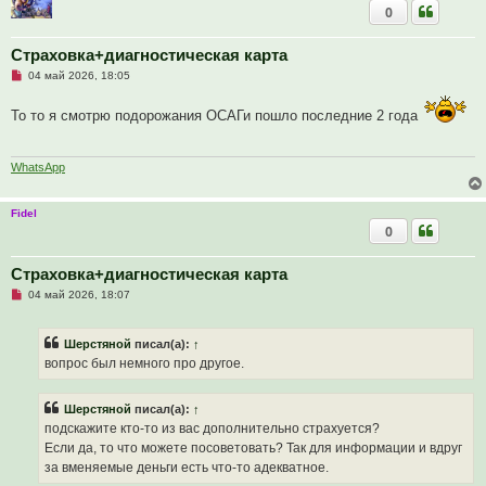
0
Страховка+диагностическая карта
Н
04 май 2026, 18:05
е
п
То то я смотрю подорожания ОСАГи пошло последние 2 года
р
о
ч
и
т
WhatsApp
а
н
н
Fidel
о
0
е
с
о
о
Страховка+диагностическая карта
б
Н
04 май 2026, 18:07
щ
е
е
п
н
р
и
Шерстяной
писал(а):
↑
о
е
ч
вопрос был немного про другое.
и
т
а
Шерстяной
писал(а):
↑
н
н
подскажите кто-то из вас дополнительно страхуется?
о
Если да, то что можете посоветовать? Так для информации и вдруг
е
с
за вменяемые деньги есть что-то адекватное.
о