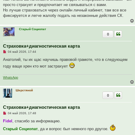
просто страхует и предпочитает не связываться с вами.
Но лучше страховаться через онлайн личный кабинет, там все все
фиксируется и легче жалобу подать на незаконные действия СК.
Старый Социопат
0
Страховка+диагностическая карта
Н
04 май 2026, 17:44
е
п
Анатолий, ты их щас научишь правовой грамоте, что в следующем
р
году ваще хрен кто мот застрахует
о
ч
и
т
WhatsApp
а
н
н
Шерстяной
о
0
е
с
о
о
Страховка+диагностическая карта
б
Н
щ
04 май 2026, 17:48
е
е
п
н
Fidel
, спасибо за информацию.
р
и
о
е
Старый Социопат
, да и вопрос был немного про другое.
ч
и