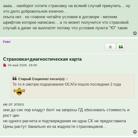
о
б
аааа... наоборот хотите страховку на всякий случай прикупить... ну
щ
это дело добровольное конечно...
е
н
опыта нет.. но главное читайте условия в договоре - мелким
и
шрифтом которое написано... а то может получится что страховой
е
случай а денег не выплатят потому что условие пункта "Ю" такие
Fidel
0
Страховка+диагностическая карта
Н
04 май 2026, 18:09
е
п
р
Старый Социопат
писал(а):
↑
о
ч
То то я смотрю подорожания ОСАГи пошло последние 2 года
и
т
а
н
н
не от этого
о
е
они до сих пор кладут болт на запросы ГД обосновать стоимость и
с
рост цен
о
о
ни одного расчета и подтверждения ни одна СК не предоставила
б
Цены растут банально из-за жадности страховщиков...
щ
е
н