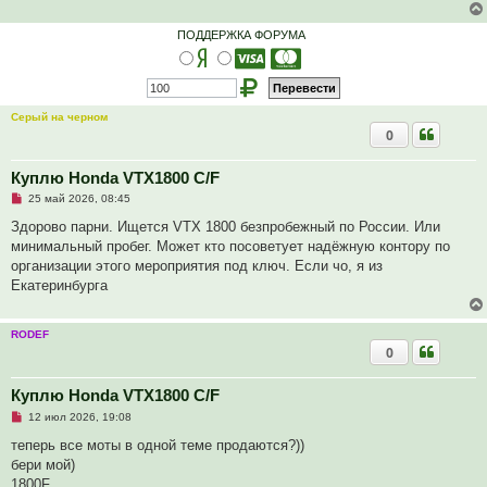
ч
и
т
ПОДДЕРЖКА ФОРУМА
а
н
н
о
е
с
Серый на черном
о
0
о
б
щ
е
Куплю Honda VTX1800 C/F
н
Н
и
25 май 2026, 08:45
е
е
п
Здорово парни. Ищется VTX 1800 безпробежный по России. Или
р
минимальный пробег. Может кто посоветует надёжную контору по
о
ч
организации этого мероприятия под ключ. Если чо, я из
и
Екатеринбурга
т
а
н
н
RODEF
о
0
е
с
о
Куплю Honda VTX1800 C/F
о
б
Н
12 июл 2026, 19:08
щ
е
е
п
теперь все моты в одной теме продаются?))
н
р
и
бери мой)
о
е
ч
1800F