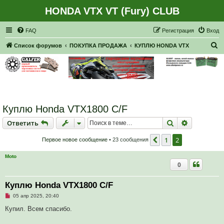
HONDA VTX VT (Fury) CLUB
Регистрация
FAQ
Р
е
г
и
с
т
р
а
ц
и
я
Вход
П
Список форумов
ПОКУПКА ПРОДАЖА
КУПЛЮ HONDA VTX
о
и
с
к
Куплю Honda VTX1800 C/F
Ответить
Поиск
Расширен
О
т
в
е
т
и
т
ь
1
2
Пред.
Первое новое сообщение
• 23 сообщения
Moto
0
Куплю Honda VTX1800 C/F
Н
05 апр 2025, 20:40
е
п
Купил. Всем спасибо.
р
о