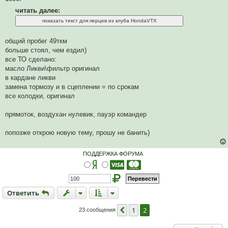
и
т
читать далее:
а
н
н
о
общий пробег 49ткм
е
с
больше стоял, чем ездил)
о
все ТО сделано:
о
б
масло Ликви\фильтр оригинал
щ
в кардане ликви
е
н
замена тормозу и в сцеплении = по срокам
и
все колодки, оригинал
е
прямоток, воздухан нулевик, пауэр командер
попозже открою новую тему, прошу не банить)
ПОДДЕРЖКА ФОРУМА
Ответить
О
т
в
е
т
и
т
ь
1
2
Пред.
23 сообщения