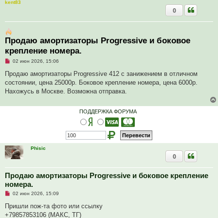
kent83
0
Продаю амортизаторы Progressive и боковое
крепление номера.
Н
02 июн 2026, 15:06
е
п
Продаю амортизаторы Progressive 412 с занижением в отличном
р
состоянии, цена 25000р. Боковое крепление номера, цена 6000р.
о
ч
Нахожусь в Москве. Возможна отправка.
и
т
а
ПОДДЕРЖКА ФОРУМА
н
н
о
е
с
о
о
Phisic
б
0
щ
е
н
Продаю амортизаторы Progressive и боковое крепление
и
номера.
е
Н
02 июн 2026, 15:09
е
п
Пришли пож-та фото или ссылку
р
+79857853106 (МАКС, ТГ)
о