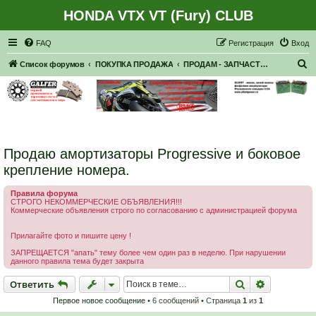
HONDA VTX VT (Fury) CLUB
Регистрация
FAQ
Р
е
г
и
с
т
р
а
ц
и
я
Вход
П
Список форумов
ПОКУПКА ПРОДАЖА
ПРОДАМ - ЗАПЧАСТИ, НАВЕСНОЕ
о
и
с
к
Продаю амортизаторы Progressive и боковое
крепление номера.
Правила форума
СТРОГО НЕКОММЕРЧЕСКИЕ ОБЪЯВЛЕНИЯ!!!
Коммерческие объявления строго по согласованию с администрацией форума
Прилагайте фото и пишите цену !
ЗАПРЕЩАЕТСЯ "апать" тему более чем один раз в неделю. При нарушении
данного правила тема будет закрыта
Ответить
Поиск
Расширен
О
т
в
е
т
и
т
ь
Первое новое сообщение
• 6 сообщений • Страница
1
из
1