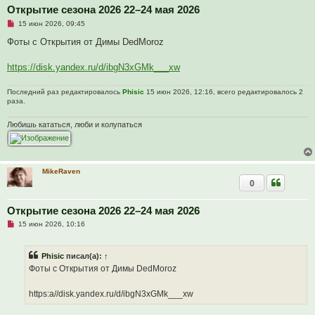
Открытие сезона 2026 22–24 мая 2026
Н
15 июн 2026, 09:45
е
п
Фоты с Открытия от Димы DedMoroz
р
о
ч
https://disk.yandex.ru/d/ibgN3xGMk___xw
и
т
а
Последний раз редактировалось
Phisic
15 июн 2026, 12:16, всего редактировалось 2
н
раза.
н
о
Любишь кататься, люби и колупаться
е
с
о
о
б
щ
MikeRaven
е
0
н
и
е
Открытие сезона 2026 22–24 мая 2026
Н
15 июн 2026, 10:16
е
п
р
Phisic
писал(а):
↑
о
ч
Фоты с Открытия от Димы DedMoroz
и
т
а
https:a//disk.yandex.ru/d/ibgN3xGMk___xw
н
н