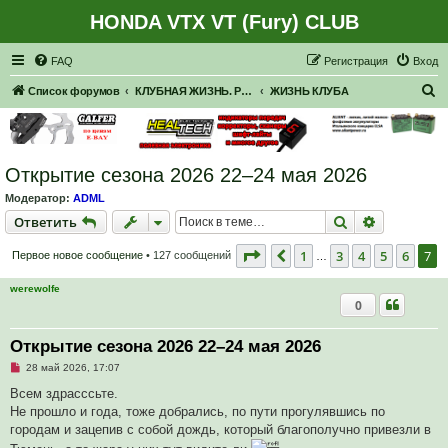
HONDA VTX VT (Fury) CLUB
Регистрация
FAQ
Р
е
г
и
с
т
р
а
ц
и
я
Вход
П
Список форумов
КЛУБНАЯ ЖИЗНЬ. РЕАЛЬНЫЕ ВСТРЕЧИ. ПОКАТУШКИ.
ЖИЗНЬ КЛУБА
о
и
с
Открытие сезона 2026 22–24 мая 2026
к
Модератор:
ADML
Ответить
Поиск
Расширен
О
т
в
е
т
и
т
ь
Страница
7
из
7
1
3
4
5
6
7
Пред.
Первое новое сообщение
• 127 сообщений
…
werewolfe
0
Открытие сезона 2026 22–24 мая 2026
Н
28 май 2026, 17:07
е
п
Всем здрасссьте.
р
Не прошло и года, тоже добрались, по пути прогулявшись по
о
ч
городам и зацепив с собой дождь, который благополучно привезли в
и