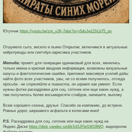
Ютупчик
https://youtu.be/zm_v2K-7dqs?si=r5duJw1ZhLb75_po
Отшумело сыто, весело и пьяно Открытие, включимся в актуальные
нейротренды или скетчбук-зарисовка участников
Метода:
промпт для генерации одинаковый для всех, менялись
только имена и краткая вводная информация, возможны визуальные
казусы и фактологические ошибки, приложил максимум усилий дабы
найти фото всех участников, увы, не со всеми получилось, отсюда
просьба -
не стреляйте в пианиста, он играет как умеет
. Если
нужны фотки раскадровки для соц. сеточек или еще каких нужд, а
там получилось более восьмидесяти слайдов, напишите, выложу
Всем хорошего сезона, друзья. Спасибо за компанию, до встречи.
Ровных дорог, шершавого асфальта и колесами вниз!
P.S.
Раскадровка для соц. сеточек или еще каких нужд на
Яндекс.Диске
https://disk.yandex.ru/d/kS43JFleSW19WQ
, видеоролик
файлом внутрях