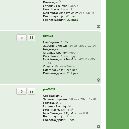
Репутация:
0
ь
Страна / Country:
Россия
с
Имя / Name:
Алексей
я
Мой Мотоцикл / My Moto:
VTX 1300s
к
Благодарил (а):
41 раз
н
Поблагодарили:
32 раза
а
В
ч
е
а
р
л
Шуруп
0
н
у
у
Сообщения:
1575
Зарегистрирован:
14 сен 2012, 12:54
т
Репутация:
5
ь
Страна / Country:
Россия
с
Имя / Name:
Александр
я
Мой Мотоцикл / My Moto:
HONDA VTX
к
1300C
н
Откуда:
Москва+Лобня
Благодарил (а):
205 раз
а
Поблагодарили:
241 раз
ч
а
В
л
е
у
р
prof2026
0
н
у
Сообщения:
3
Зарегистрирован:
29 июн 2026, 12:08
т
Репутация:
0
ь
Страна / Country:
RU
с
Имя / Name:
Дмитрий
я
Мой Мотоцикл / My Moto:
vtx1800r
к
Благодарил (а):
4 раза
н
Поблагодарили:
1 раз
а
В
ч