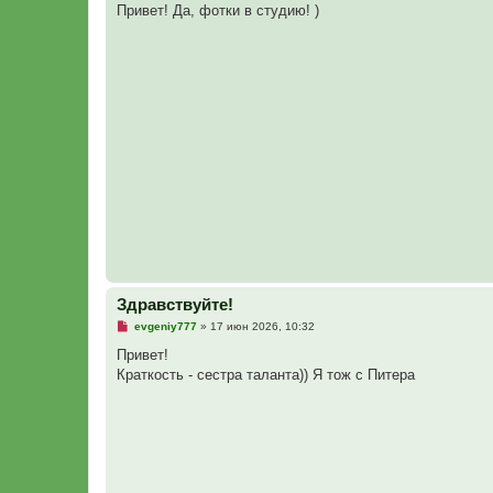
п
Привет! Да, фотки в студию! )
р
о
ч
и
т
а
н
н
о
е
с
о
о
б
щ
е
н
и
е
Здравствуйте!
Н
evgeniy777
»
17 июн 2026, 10:32
е
п
Привет!
р
Краткость - сестра таланта)) Я тож с Питера
о
ч
и
т
а
н
н
о
е