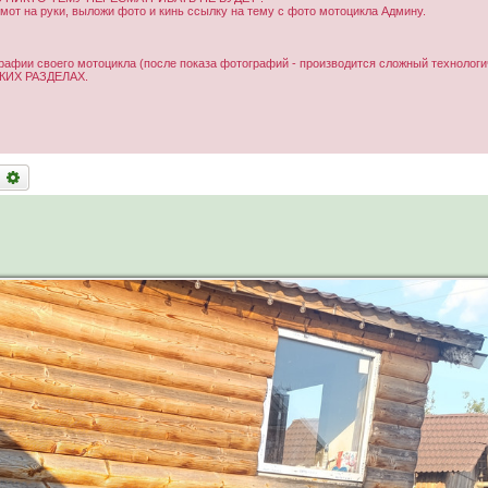
от на руки, выложи фото и кинь ссылку на тему с фото мотоцикла Админу.
рафии своего мотоцикла (после показа фотографий - производится сложный технологи
ИХ РАЗДЕЛАХ.
оиск
Расширенный поиск