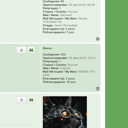
у
Сообщения:
66
Зарегистрирован:
30 дек 2016, 08:30
Репутация:
0
Страна / Country:
Россия
Имя / Name:
Евгений
Мой Мотоцикл / My Moto:
Honda
VTX1800F 08
Откуда:
Санкт-Петербург
Благодарил (а):
3 раза
Поблагодарили:
5 раз
В
е
р
Жиган
0
н
у
Сообщения:
256
Зарегистрирован:
26 фев 2022, 20:01
т
Репутация:
0
ь
Страна / Country:
Россия
с
Имя / Name:
Сергей
я
Мой Мотоцикл / My Moto:
HONDA VTX
к
1800
н
Благодарил (а):
2 раза
Поблагодарили:
29 раз
а
ч
В
а
е
л
р
у
0
н
у
т
ь
с
я
к