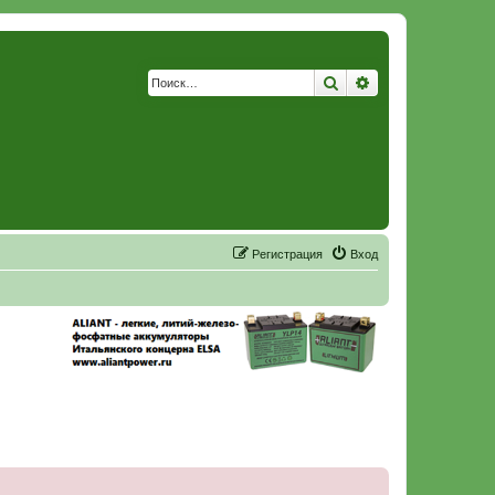
Поиск
Расширенный по
Р
е
г
и
с
т
р
а
ц
и
я
Вход