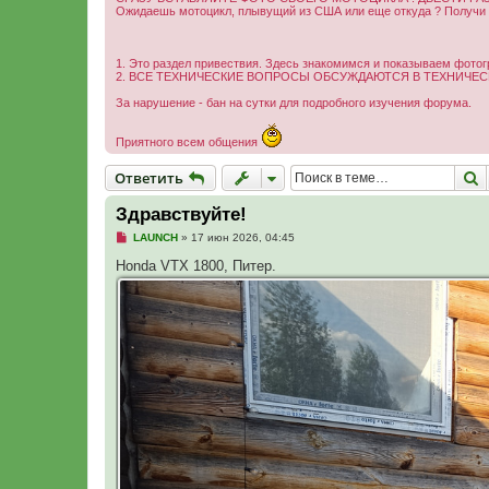
Ожидаешь мотоцикл, плывущий из США или еще откуда ? Получи м
1. Это раздел привествия. Здесь знакомимся и показываем фотог
2. ВСЕ ТЕХНИЧЕСКИЕ ВОПРОСЫ ОБСУЖДАЮТСЯ В ТЕХНИЧЕСК
За нарушение - бан на сутки для подробного изучения форума.
Приятного всем общения
Ответить
П
О
т
в
е
т
и
т
ь
Здравствуйте!
Н
LAUNCH
»
17 июн 2026, 04:45
е
п
Honda VTX 1800, Питер.
р
о
ч
и
т
а
н
н
о
е
с
о
о
б
щ
е
н