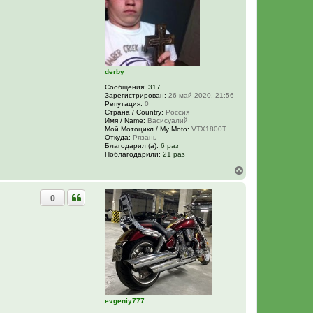
т
ь
с
я
к
н
а
ч
derby
а
Сообщения:
317
л
Зарегистрирован:
26 май 2020, 21:56
у
Репутация:
0
Страна / Country:
Россия
Имя / Name:
Васисуалий
Мой Мотоцикл / My Moto:
VTX1800Т
Откуда:
Рязань
Благодарил (а):
6 раз
Поблагодарили:
21 раз
В
е
р
0
н
у
т
ь
с
я
к
н
а
ч
а
evgeniy777
л