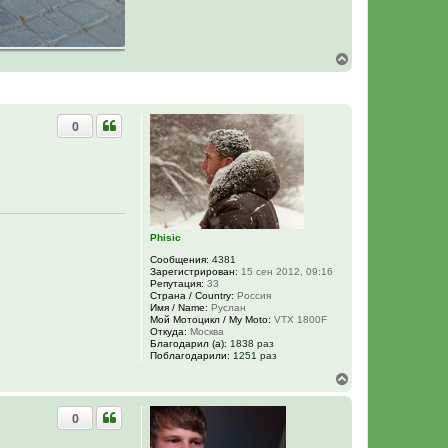
В
е
р
н
у
0
т
ь
с
я
к
н
а
ч
Phisic
а
л
Сообщения:
4381
у
Зарегистрирован:
15 сен 2012, 09:16
Репутация:
33
Страна / Country:
Россия
Имя / Name:
Руслан
Мой Мотоцикл / My Moto:
VTX 1800F
Откуда:
Москва
Благодарил (а):
1838 раз
Поблагодарили:
1251 раз
В
е
р
0
н
у