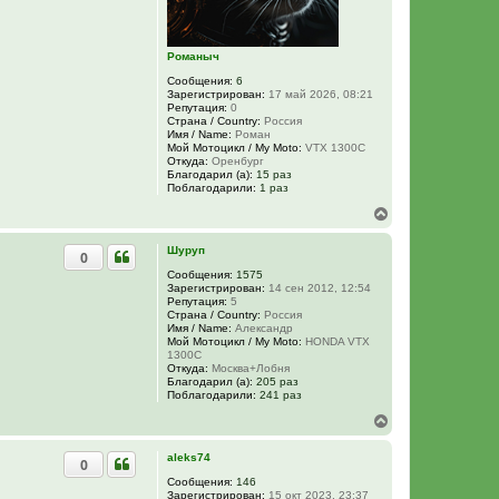
н
а
ч
а
Романыч
л
у
Сообщения:
6
Зарегистрирован:
17 май 2026, 08:21
Репутация:
0
Страна / Country:
Россия
Имя / Name:
Роман
Мой Мотоцикл / My Moto:
VTX 1300C
Откуда:
Оренбург
Благодарил (а):
15 раз
Поблагодарили:
1 раз
В
е
р
Шуруп
0
н
у
Сообщения:
1575
Зарегистрирован:
14 сен 2012, 12:54
т
Репутация:
5
ь
Страна / Country:
Россия
с
Имя / Name:
Александр
я
Мой Мотоцикл / My Moto:
HONDA VTX
к
1300C
н
Откуда:
Москва+Лобня
Благодарил (а):
205 раз
а
Поблагодарили:
241 раз
ч
а
В
л
е
у
р
aleks74
0
н
у
Сообщения:
146
Зарегистрирован:
15 окт 2023, 23:37
т