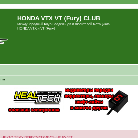
HONDA VTX VT (Fury) CLUB
Международный Клуб Владельцев и Любителей мотоцикла
HONDA VTX и VT (Fury)
!!!
 НИКТО ТЕМУ ПЕРЕСМАТРИВАТЬ НЕ БУДЕТ !