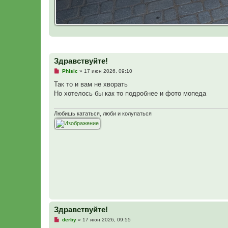
Здравствуйте!
Н
Phisic
»
17 июн 2026, 09:10
е
п
Так то и вам не хворать
р
Но хотелось бы как то подробнее и фото мопеда
о
ч
и
т
Любишь кататься, люби и колупаться
а
н
н
о
е
с
о
о
б
щ
е
н
и
е
Здравствуйте!
Н
derby
»
17 июн 2026, 09:55
е