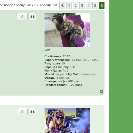
1
2
3
4
5
6
Пред.
ое новое сообщение
• 106 сообщений
0
Lev
Сообщения:
2022
Зарегистрирован:
14 май 2012, 13:20
Репутация:
19
Страна / Country:
РФ
Имя / Name:
Лев
Мой Мотоцикл / My Moto:
скамейкер
Откуда:
Воронеж
Благодарил (а):
600 раз
Поблагодарили:
723 раза
В
е
р
н
у
0
т
ь
с
я
к