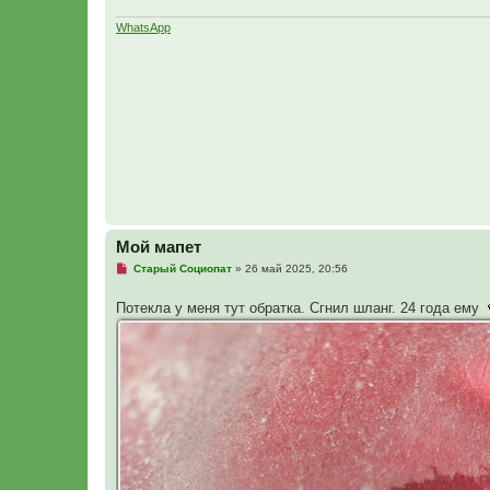
ч
и
т
WhatsApp
а
н
н
о
е
с
о
о
б
щ
е
н
и
е
Мой мапет
Н
Старый Социопат
»
26 май 2025, 20:56
е
п
Потекла у меня тут обратка. Сгнил шланг. 24 года ему
р
о
ч
и
т
а
н
н
о
е
с
о
о
б