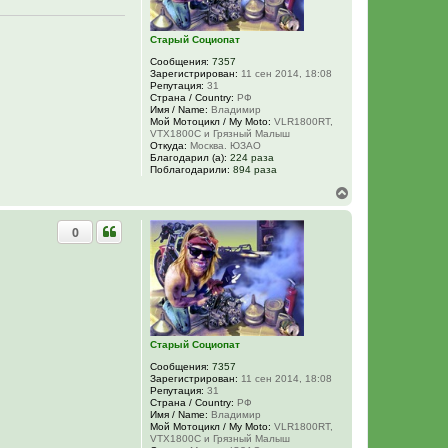
н
а
ч
Старый Социопат
а
л
Сообщения:
7357
у
Зарегистрирован:
11 сен 2014, 18:08
Репутация:
31
Страна / Country:
РФ
Имя / Name:
Владимир
Мой Мотоцикл / My Moto:
VLR1800RT,
VTX1800C и Грязный Малыш
Откуда:
Москва. ЮЗАО
Благодарил (а):
224 раза
Поблагодарили:
894 раза
В
е
р
0
н
у
т
ь
с
я
к
н
Старый Социопат
а
ч
Сообщения:
7357
а
Зарегистрирован:
11 сен 2014, 18:08
л
Репутация:
31
у
Страна / Country:
РФ
Имя / Name:
Владимир
Мой Мотоцикл / My Moto:
VLR1800RT,
VTX1800C и Грязный Малыш