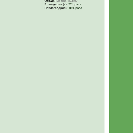
Откуда:
Москва. ЮЗАО
Благодарил (а):
224 раза
Поблагодарили:
894 раза