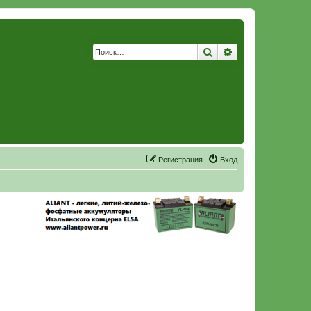
Поиск
Расширенный по
Р
е
г
и
с
т
р
а
ц
и
я
Вход