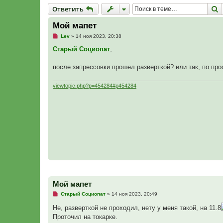
Ответить
П
О
т
в
е
т
и
т
ь
Мой мапет
Н
Lev
»
14 ноя 2023, 20:38
е
п
Старый Социопат
,
р
о
ч
после запрессовки прошел разверткой? или так, по пр
и
т
а
viewtopic.php?p=454284#p454284
н
н
о
е
с
о
о
б
щ
е
н
и
е
Мой мапет
Н
Старый Социопат
»
14 ноя 2023, 20:49
е
п
Не, разверткой не проходил, нету у меня такой, на 11.8
р
Проточил на токарке.
о