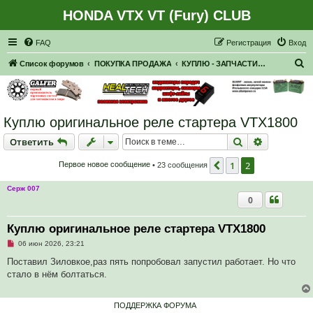
HONDA VTX VT (Fury) CLUB
Регистрация
FAQ
Р
е
г
и
с
т
р
а
ц
и
я
Вход
П
Список форумов
ПОКУПКА ПРОДАЖА
КУПЛЮ - ЗАПЧАСТИ, НАВЕСНОЕ
о
и
с
Куплю оригинальное реле стартера VTX1800
к
Ответить
Поиск
Расширен
О
т
в
е
т
и
т
ь
1
2
Пред.
Первое новое сообщение
• 23 сообщения
Серж 007
0
Куплю оригинальное реле стартера VTX1800
Н
06 июн 2026, 23:21
е
п
Поставил Зиловкое,раз пять попробовал запустил работает. Но что
р
стало в нём болтаться.
о
ч
и
т
ПОДДЕРЖКА ФОРУМА
а