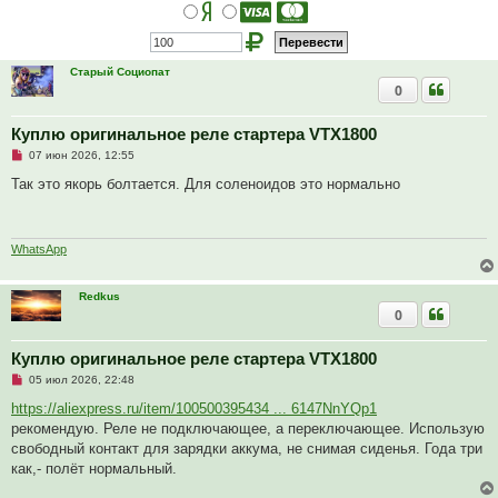
н
н
о
е
с
Старый Социопат
о
0
о
б
щ
е
Куплю оригинальное реле стартера VTX1800
н
Н
и
07 июн 2026, 12:55
е
е
п
Так это якорь болтается. Для соленоидов это нормально
р
о
ч
и
т
WhatsApp
а
н
н
Redkus
о
0
е
с
о
о
Куплю оригинальное реле стартера VTX1800
б
Н
05 июл 2026, 22:48
щ
е
е
п
https://aliexpress.ru/item/100500395434 ... 6147NnYQp1
н
р
и
рекомендую. Реле не подключающее, а переключающее. Использую
о
е
ч
свободный контакт для зарядки аккума, не снимая сиденья. Года три
и
как,- полёт нормальный.
т
а