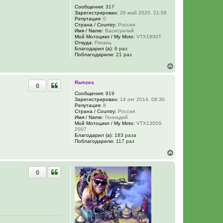
а
Сообщения:
317
л
Зарегистрирован:
26 май 2020, 21:56
у
Репутация:
0
Страна / Country:
Россия
Имя / Name:
Васисуалий
Мой Мотоцикл / My Moto:
VTX1800Т
Откуда:
Рязань
Благодарил (а):
6 раз
Поблагодарили:
21 раз
В
е
р
Ramzes
0
н
у
Сообщения:
919
Зарегистрирован:
14 окт 2014, 08:30
т
Репутация:
8
ь
Страна / Country:
Россия
с
Имя / Name:
Геннадий
я
Мой Мотоцикл / My Moto:
VTX1300S
к
2007
н
Благодарил (а):
183 раза
Поблагодарили:
117 раз
а
ч
В
а
е
л
р
у
0
н
у
т
ь
с
я
к
н