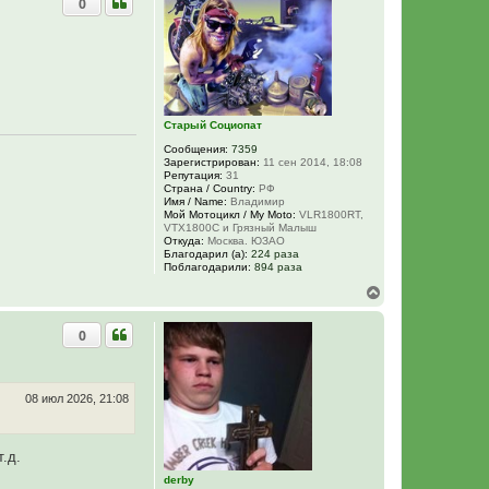
0
т
ь
с
я
к
н
а
ч
Старый Социопат
а
л
Сообщения:
7359
у
Зарегистрирован:
11 сен 2014, 18:08
Репутация:
31
Страна / Country:
РФ
Имя / Name:
Владимир
Мой Мотоцикл / My Moto:
VLR1800RT,
VTX1800C и Грязный Малыш
Откуда:
Москва. ЮЗАО
Благодарил (а):
224 раза
Поблагодарили:
894 раза
В
е
р
0
н
у
т
ь
с
08 июл 2026, 21:08
я
к
н
.д.
а
ч
derby