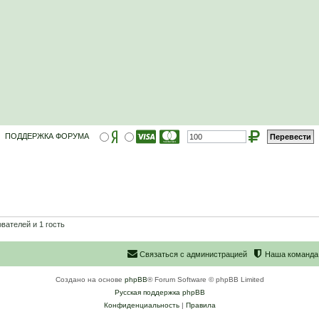
ПОДДЕРЖКА ФОРУМА
вателей и 1 гость
С
в
я
з
а
т
ь
с
я
с
а
д
м
и
н
и
с
т
р
а
ц
и
е
й
Наша команда
Создано на основе
phpBB
® Forum Software © phpBB Limited
Русская поддержка phpBB
Конфиденциальность
|
Правила