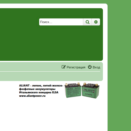
Поиск
Расширенный по
Р
е
г
и
с
т
р
а
ц
и
я
Вход