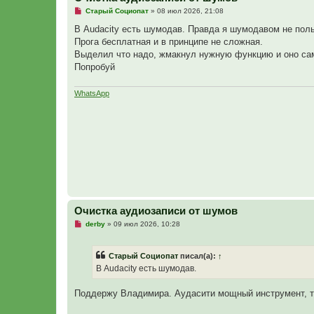
Н
Старый Социопат
»
08 июл 2026, 21:08
е
п
В Audacity есть шумодав. Правда я шумодавом не пол
р
Прога бесплатная и в принципе не сложная.
о
ч
Выделил что надо, жмакнул нужную функцию и оно са
и
Попробуй
т
а
н
WhatsApp
н
о
е
с
о
о
б
щ
е
н
и
е
Очистка аудиозаписи от шумов
Н
derby
»
09 июл 2026, 10:28
е
п
р
Старый Социопат
писал(а):
↑
о
ч
В Audacity есть шумодав.
и
т
а
Поддержу Владимира. Аудасити мощный инструмент, там
н
н