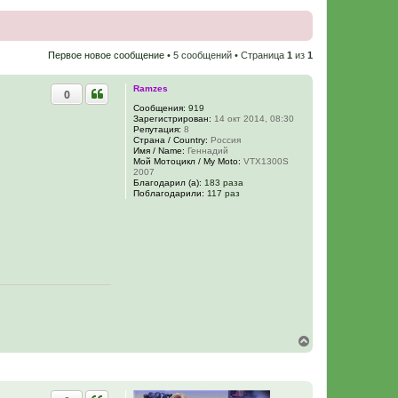
Первое новое сообщение
• 5 сообщений • Страница
1
из
1
Ramzes
0
Сообщения:
919
Зарегистрирован:
14 окт 2014, 08:30
Репутация:
8
Страна / Country:
Россия
Имя / Name:
Геннадий
Мой Мотоцикл / My Moto:
VTX1300S
2007
Благодарил (а):
183 раза
Поблагодарили:
117 раз
В
е
р
н
у