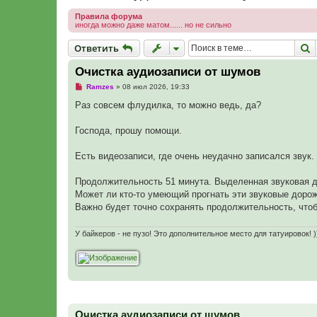
Правила форума
иногда можно даже матом...... но не сильно
Ответить
П
О
т
в
е
т
и
т
ь
Очистка аудиозаписи от шумов
Н
Ramzes
»
08 июл 2026, 19:33
е
п
Раз совсем флудилка, то можно ведь, да?
р
о
ч
Господа, прошу помощи.
и
т
а
Есть видеозаписи, где очень неудачно записался звук
н
н
о
Продолжительность 51 минута. Выделенная звуковая д
е
Может ли кто-то умеющий прогнать эти звуковые дорож
с
о
Важно будет точно сохранять продолжительность, что
о
б
щ
У байкеров - не пузо! Это дополнительное место для татуировок! )
е
н
и
е
Очистка аудиозаписи от шумов