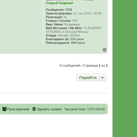
Старый Социопат
а
ч
Сообщения:
7359
а
Зарегистрирован:
11 сен 2014, 18:08
л
Репутация:
31
у
Страна / Country:
РФ
Имя / Name:
Владимир
Мой Мотоцикл / My Moto:
VLR1800RT,
VTX1800C и Грязный Малыш
Откуда:
Москва. ЮЗАО
Благодарил (а):
224 раза
Поблагодарили:
894 раза
В
е
р
н
5 сообщений • Страница
1
из
1
у
т
ь
Перейти
с
я
к
н
а
ч
а
Пользователи
Удалить cookies
Часовой пояс:
UTC+04:00
л
у