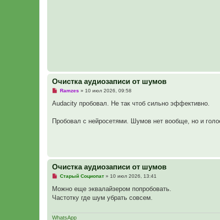
о
е
с
о
о
б
щ
е
н
и
е
Очистка аудиозаписи от шумов
Н
Ramzes
»
10 июл 2026, 09:58
е
п
Audacity пробовал. Не так чтоб сильно эффективно.
р
о
ч
Пробовал с нейросетями. Шумов нет вообще, но и голо
и
т
а
н
н
о
е
Очистка аудиозаписи от шумов
с
о
Н
Старый Социопат
»
10 июл 2026, 13:41
о
е
б
п
Можно еще эквалайзером попробовать.
щ
р
е
Частотку где шум убрать совсем.
о
н
ч
и
и
е
т
WhatsApp