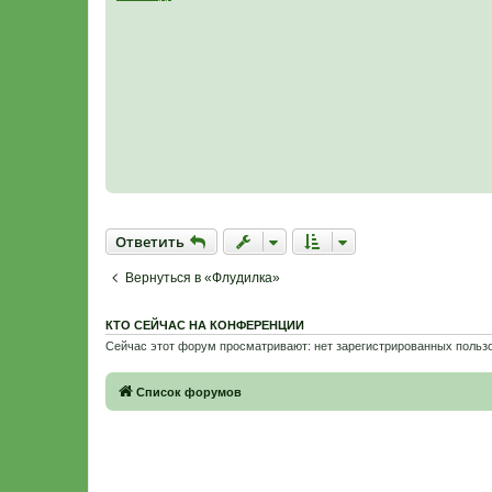
а
н
н
о
е
с
о
о
б
щ
е
н
и
е
Ответить
О
т
в
е
т
и
т
ь
Вернуться в «Флудилка»
КТО СЕЙЧАС НА КОНФЕРЕНЦИИ
Сейчас этот форум просматривают: нет зарегистрированных пользо
Связаться с
Список форумов
администрацией