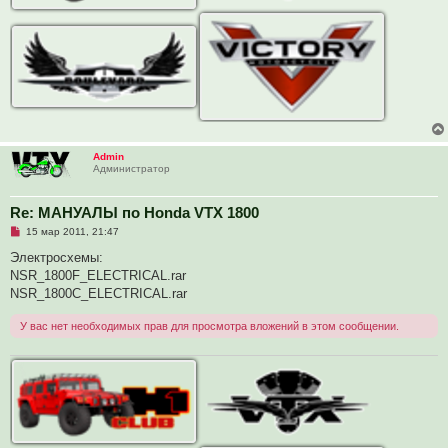
Admin
Администратор
Re: МАНУАЛЫ по Honda VTX 1800
Н
15 мар 2011, 21:47
е
п
Электросхемы:
р
NSR_1800F_ELECTRICAL.rar
о
ч
NSR_1800C_ELECTRICAL.rar
и
т
У вас нет необходимых прав для просмотра вложений в этом сообщении.
а
н
н
о
е
с
о
о
б
щ
е