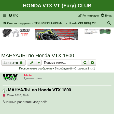
HONDA VTX VT (Fury) CLUB
Регистрация
FAQ
Р
е
г
и
с
т
р
а
ц
и
я
Вход
П
Список форумов
ТЕХНИЧЕСКАЯ ИНФОРМАЦИЯ ПО МОТОЦИКЛАМ HONDA серии VTX
Honda VTX 1800 ( C F N R S T )
о
и
с
к
МАНУАЛЫ по Honda VTX 1800
Закрыто
Поиск
Расширенн
Закрыто
Первое новое сообщение
• 5 сообщений • Страница
1
из
1
Admin
Администратор
МАНУАЛЫ по Honda VTX 1800
Н
25 окт 2010, 20:44
е
п
Внешние различия моделей:
р
о
ч
и