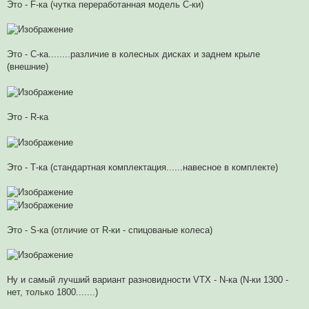
Это - F-ка (чутка переработанная модель С-ки)
т
а
н
н
о
е
Это - С-ка........различие в колесных дисках и заднем крыле
с
о
(внешние)
о
б
щ
е
н
и
Это - R-ка
е
Это - Т-ка (стандартная комплектация......навесное в комплекте)
Это - S-ка (отличие от R-ки - спицованые колеса)
Ну и самый лучший вариант разновидности VTX - N-ка (N-ки 1300 -
нет, только 1800.......)