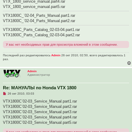
VTX_1800_service_manual.part4.rar
т
а
VTX_1800_service_manual.part5.rar
н
н
VTX1800C_`02-04_Parts_Manual.part1.rar
о
е
VTX1800C_`02-04_Parts_Manual.part2.rar
с
о
VTX1800C_Parts_Catalog_02-03-04.part1.rar
о
б
VTX1800C_Parts_Catalog_02-03-04.part2.rar
щ
е
У вас нет необходимых прав для просмотра вложений в этом сообщении.
н
и
е
Последний раз редактировалось
Admin
26 окт 2010, 02:50, всего редактировалось 1
раз.
Admin
Администратор
Re: МАНУАЛЫ по Honda VTX 1800
Н
26 окт 2010, 03:03
е
п
VTX1800C`02-03_Service_Manual.part1.rar
р
VTX1800C`02-03_Service_Manual.part2.rar
о
ч
VTX1800C`02-03_Service_Manual.part3.rar
и
VTX1800C`02-03_Service_Manual.part4.rar
т
а
VTX1800C`02-03_Service_Manual.part5.rar
н
н
У вас нет необходимых прав для просмотра вложений в этом сообщении.