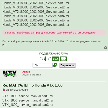
Honda_VTX1800C_2002-2005_Service.part1.rar
Honda_VTX1800C_2002-2005_Service.part2.rar
Honda_VTX1800C_2002-2005_Service.part3.rar
Honda_VTX1800C_2002-2005_Service.part4.rar
Honda_VTX1800C_2002-2005_Service.part5.rar
Honda_VTX1800C_2002-2005_Service.part6.rar
У вас нет необходимых прав для просмотра вложений в этом сообщении.
Последний раз редактировалось
Admin
25 окт 2010, 20:44, всего редактировалось 1
раз.
ПОДДЕРЖКА ФОРУМА
Admin
Администратор
Re: МАНУАЛЫ по Honda VTX 1800
Н
26 окт 2010, 02:50
е
п
VTX_1800_service_manual.part1.rar
р
VTX_1800_service_manual.part2.rar
о
ч
VTX_1800_service_manual.part3.rar
и