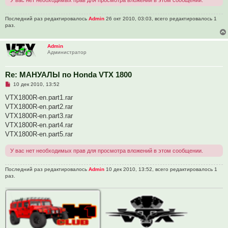
о
е
с
Последний раз редактировалось
о
Admin
26 окт 2010, 03:03, всего редактировалось 1
о
раз.
б
щ
е
Admin
н
Администратор
и
е
Re: МАНУАЛЫ по Honda VTX 1800
Н
10 дек 2010, 13:52
е
п
VTX1800R-en.part1.rar
р
VTX1800R-en.part2.rar
о
ч
VTX1800R-en.part3.rar
и
VTX1800R-en.part4.rar
т
а
VTX1800R-en.part5.rar
н
н
У вас нет необходимых прав для просмотра вложений в этом сообщении.
о
е
с
Последний раз редактировалось
о
Admin
10 дек 2010, 13:52, всего редактировалось 1
о
раз.
б
щ
е
н
и
е