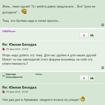
и
т
а
Жень, тема годная! Тут ребята давно предлагали....Всё "руки не
н
н
доходили"...
о
е
с
Тока, это Артёма надо в личке просить...
о
о
б
щ
CHEFPovar
е
0
н
и
е
Re: Южная Беседка
Н
25 фев 2015, 15:03
е
п
Игорь надо добить эту тему. Для нас удобно и для наших друзей.
р
Может ты как завсегдатай этого форума возьмёшь на себя эту
о
ч
ответственность?
и
т
а
н
Viktor
н
0
о
е
с
Re: Южная Беседка
о
о
Н
25 фев 2015, 15:55
б
е
щ
п
Уже два дня в Армавире, ниодного втыкса на улицах!
е
р
н
о