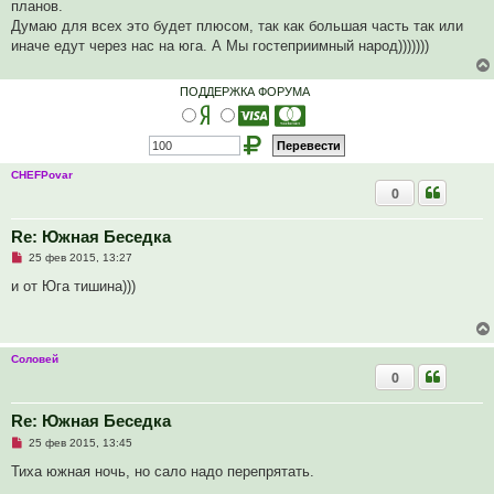
ч
планов.
и
Думаю для всех это будет плюсом, так как большая часть так или
т
а
иначе едут через нас на юга. А Мы гостеприимный народ)))))))
н
н
о
ПОДДЕРЖКА ФОРУМА
е
с
о
о
б
щ
CHEFPovar
е
н
0
и
е
Re: Южная Беседка
Н
25 фев 2015, 13:27
е
п
и от Юга тишина)))
р
о
ч
и
т
Соловей
а
0
н
н
о
е
Re: Южная Беседка
с
Н
о
25 фев 2015, 13:45
е
о
п
б
Тиха южная ночь, но сало надо перепрятать.
р
щ