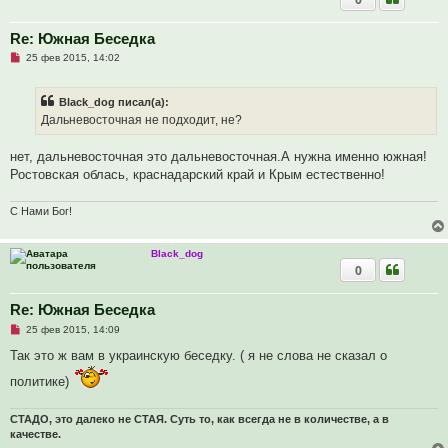
н
о
е
Re: Южная Беседка
с
Н
о
25 фев 2015, 14:02
е
о
п
б
р
щ
Black_dog писал(а):
о
е
ч
н
Дальневосточная не подходит, не?
и
и
т
е
а
нет, дальневосточная это дальневосточная.А нужна именно южная!
н
Ростовская облась, краснадарский край и Крым естественно!
н
о
е
С Нами Бог!
с
о
о
б
Black_dog
щ
0
е
н
и
Re: Южная Беседка
е
Н
25 фев 2015, 14:09
е
п
Так это ж вам в украинскую беседку. ( я не слова не сказал о
р
о
политике)
ч
и
т
СТАДО, это далеко не СТАЯ. Суть то, как всегда не в количестве, а в
а
качестве.
н