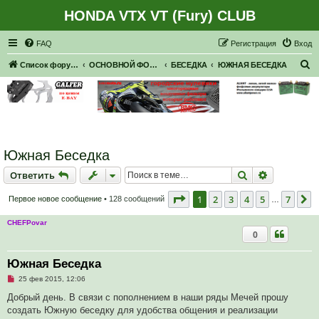
HONDA VTX VT (Fury) CLUB
Регистрация
FAQ
Р
е
г
и
с
т
р
а
ц
и
я
Вход
П
Список форумов
ОСНОВНОЙ ФОРУМ
БЕСЕДКА
ЮЖНАЯ БЕСЕДКА
о
и
с
к
Южная Беседка
Ответить
Поиск
Расширен
О
т
в
е
т
и
т
ь
Страница
1
из
7
1
2
3
4
5
7
С
Первое новое сообщение
• 128 сообщений
…
CHEFPovar
0
Южная Беседка
Н
25 фев 2015, 12:06
е
п
Добрый день. В связи с пополнением в наши ряды Мечей прошу
р
создать Южную беседку для удобства общения и реализации
о