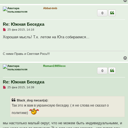
н
о
е
Abbat-tmb
с
0
о
о
б
Re: Южная Беседка
щ
е
Н
25 фев 2015, 14:16
н
е
и
п
Хорошая мысль! Т.к. летом на Юга собираемся...
е
р
о
ч
и
т
С ними Правь и Светлая Рось!!!
а
н
н
Roman1985lexx
о
0
е
с
о
о
Re: Южная Беседка
б
Н
25 фев 2015, 14:39
щ
е
е
п
н
р
и
Black_dog писал(а):
о
е
ч
Так это ж вам в украинскую беседку. ( я не слова не сказал о
и
т
политике)
а
н
н
мы настолько малый округ, что не можем быть индивидуальными, и
о