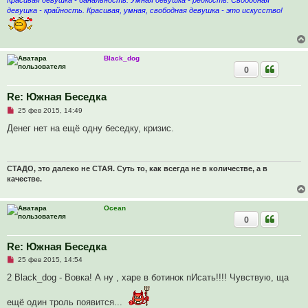
Красивая девушка - банальность. Умная девушка - редкость. Свободная
н
н
девушка - крайность. Красивая, умная, свободная девушка - это искусство!
о
е
с
о
о
б
Black_dog
щ
0
е
н
и
Re: Южная Беседка
е
Н
25 фев 2015, 14:49
е
п
Денег нет на ещё одну беседку, кризис.
р
о
ч
и
т
СТАДО, это далеко не СТАЯ. Суть то, как всегда не в количестве, а в
а
качестве.
н
н
о
Ocean
е
с
0
о
о
б
Re: Южная Беседка
щ
е
Н
25 фев 2015, 14:54
н
е
и
п
2 Black_dog - Вовка! А ну , харе в ботинок пИсать!!!! Чувствую, ща
е
р
о
ч
ещё один троль появится...