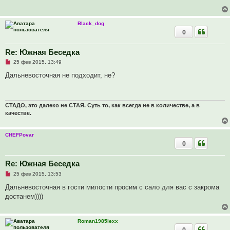
о
е
ч
н
и
и
т
е
Black_dog
а
0
н
н
о
е
Re: Южная Беседка
с
Н
о
25 фев 2015, 13:49
е
о
п
б
Дальневосточная не подходит, не?
р
щ
о
е
ч
н
и
и
т
е
СТАДО, это далеко не СТАЯ. Суть то, как всегда не в количестве, а в
а
качестве.
н
н
о
CHEFPovar
е
с
0
о
о
б
Re: Южная Беседка
щ
е
Н
25 фев 2015, 13:53
н
е
и
п
Дальневосточная в гости милости просим с сало для вас с закрома
е
р
достанем))))
о
ч
и
т
Roman1985lexx
а
0
н