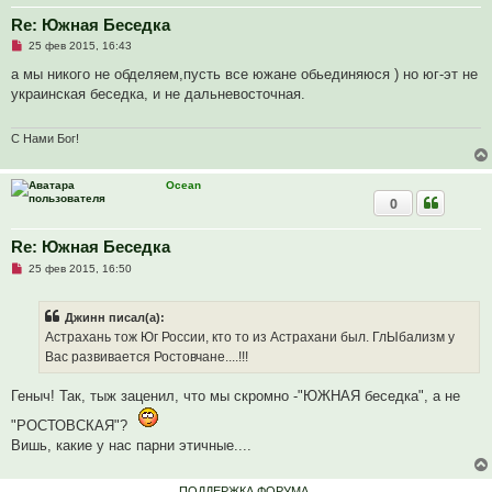
е
с
Re: Южная Беседка
о
о
Н
25 фев 2015, 16:43
б
е
щ
п
а мы никого не обделяем,пусть все южане обьединяюся ) но юг-эт не
е
р
украинская беседка, и не дальневосточная.
н
о
и
ч
е
и
т
С Нами Бог!
а
н
н
Ocean
о
0
е
с
о
о
Re: Южная Беседка
б
Н
25 фев 2015, 16:50
щ
е
е
п
н
р
и
Джинн писал(а):
о
е
ч
Астрахань тож Юг России, кто то из Астрахани был. ГлЫбализм у
и
Вас развивается Ростовчане....!!!
т
а
н
Геныч! Так, тыж заценил, что мы скромно -"ЮЖНАЯ беседка", а не
н
о
"РОСТОВСКАЯ"?
е
с
Вишь, какие у нас парни этичные....
о
о
б
ПОДДЕРЖКА ФОРУМА
щ