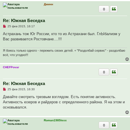
т
Джинн
а
0
н
н
о
е
Re: Южная Беседка
с
Н
о
25 фев 2015, 16:17
е
о
п
б
Астрахань тож Юг России, кто то из Астрахани был. ГлЫбализм у
р
щ
Вас развивается Ростовчане....!!!
о
е
ч
н
и
и
т
е
Я боюсь только одного - пережить своих детей. + "Раздолбай сервис" - раздолбаю
а
всё, что угодно!!!
н
н
о
CHEFPovar
е
с
0
о
о
б
Re: Южная Беседка
щ
е
Н
25 фев 2015, 16:30
н
е
и
п
Давайте смотреть трезвым взглядом. Есть понятие активность.
е
р
Активность юзеров и райдеров с определенного района. Я на этом и
о
ч
основывался.
и
т
а
н
Roman1985lexx
н
0
о