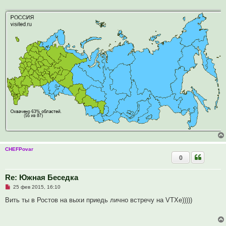
и
ч
е
и
т
а
н
н
о
е
с
о
о
б
щ
е
н
и
е
CHEFPovar
0
Re: Южная Беседка
Н
25 фев 2015, 16:10
е
п
Вить ты в Ростов на выхи приедь лично встречу на VTXе)))))
р
о
ч
и