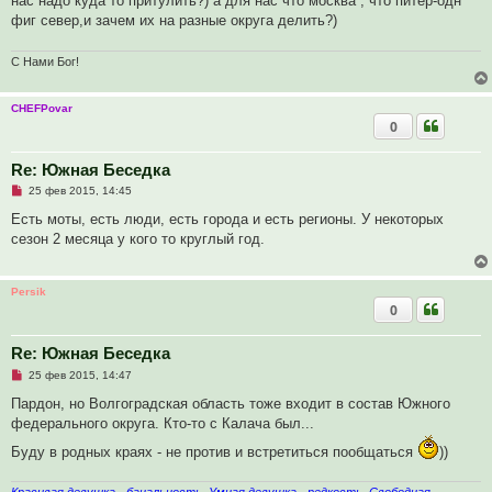
нас надо куда то притулить?) а для нас что москва , что питер-одн
е
с
фиг север,и зачем их на разные округа делить?)
о
о
б
С Нами Бог!
щ
е
н
и
CHEFPovar
е
0
Re: Южная Беседка
Н
25 фев 2015, 14:45
е
п
Есть моты, есть люди, есть города и есть регионы. У некоторых
р
сезон 2 месяца у кого то круглый год.
о
ч
и
т
Persik
а
0
н
н
о
е
Re: Южная Беседка
с
Н
о
25 фев 2015, 14:47
е
о
п
б
Пардон, но Волгоградская область тоже входит в состав Южного
р
щ
федерального округа. Кто-то с Калача был...
о
е
ч
н
Буду в родных краях - не против и встретиться пообщаться
))
и
и
т
е
а