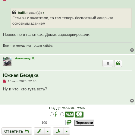
е
е
п
н
р
и
bulik
писал(а):
↑
о
е
ч
Если вы с палатками, то там теперь бесплатный лагерь за
и
основным зданием
т
а
н
Неееее не в палатках. Домик зарезервировали.
н
о
е
Все что между ног то для кайфа
с
о
о
б
Александр К.
щ
0
е
н
и
Южная Беседка
е
Н
10 июл 2026, 22:05
е
п
Ну и что, кто тута есть?
р
о
ч
и
т
ПОДДЕРЖКА ФОРУМА
а
н
н
о
е
с
Ответить
О
т
в
е
т
и
т
ь
о