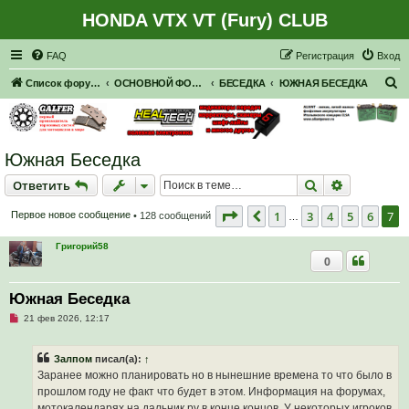
HONDA VTX VT (Fury) CLUB
Регистрация
FAQ
Р
е
г
и
с
т
р
а
ц
и
я
Вход
П
Список форумов
ОСНОВНОЙ ФОРУМ
БЕСЕДКА
ЮЖНАЯ БЕСЕДКА
о
и
с
Южная Беседка
к
Ответить
Поиск
Расширен
О
т
в
е
т
и
т
ь
Страница
7
из
7
1
3
4
5
6
7
Пред.
Первое новое сообщение
• 128 сообщений
…
Григорий58
0
Южная Беседка
Н
21 фев 2026, 12:17
е
п
р
Залпом
писал(а):
↑
о
ч
Заранее можно планировать но в нынешние времена то что было в
и
прошлом году не факт что будет в этом. Информация на форумах,
т
а
мотокалендарях на дальник.ру в конце концов. У некоторых игроков