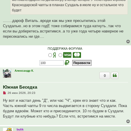
н
Краснодарской чапты в планах Суздаль в июле ну и остальное что
н
о
будет
е
с
о
........дароф Виталь..вроде как мы уже пресытились этой
о
Суздалью..но в этом годЕ тоже собираемся туда катнуть..так что
б
щ
если вы доберетесь.встретимся..а то уже года четыре наверное не
е
пересекались ни где....
н
и
е
ПОДДЕРЖКА ФОРУМА
Александр К.
0
Южная Беседка
Н
26 июн 2026, 20:23
е
п
Ну вот и настал день "Д", или час "Ч", хрен его знает что и как.
р
Часть южной чапты 9 го числа выдвигается в сторону Суздали. Пока
о
ч
будем вдвоём. Может кто и присоединится. 10 го будем в Суздали.
и
Будут ли клубные кто нибудь? Если что, встретимся на месте.
т
а
н
н
bulik