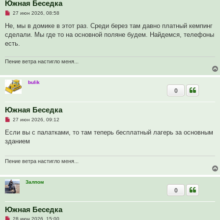
о
Южная Беседка
б
Н
27 июн 2026, 08:58
щ
е
е
п
Не, мы в домике в этот раз. Среди берез там давно платный кемпинг
н
р
и
сделали. Мы где то на основной поляне будем. Найдемся, телефоны
о
е
ч
есть.
и
т
а
Пение ветра настигло меня...
н
н
о
bulik
е
с
0
о
о
б
Южная Беседка
щ
е
Н
27 июн 2026, 09:12
н
е
и
п
Если вы с палатками, то там теперь бесплатный лагерь за основным
е
р
зданием
о
ч
и
т
Пение ветра настигло меня...
а
н
н
Залпом
о
0
е
с
о
о
Южная Беседка
б
Н
28 июн 2026, 15:00
щ