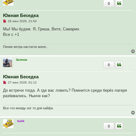
о
0
е
с
о
Южная Беседка
о
б
Н
26 июн 2026, 21:04
щ
е
е
п
Мы! Мы будем. Я, Гриша, Витя, Самарин.
н
р
и
Все с +1
о
е
ч
и
т
Пение ветра настигло меня...
а
н
н
Залпом
о
0
е
с
о
о
Южная Беседка
б
Н
27 июн 2026, 01:12
щ
е
е
п
До встречи тогда. А где вас ловить? Помнится среди берёз лагеря
н
р
и
разбивались. Нынче как?
о
е
ч
и
т
Все что между ног то для кайфа
а
н
н
bulik
о
0
е
с
о