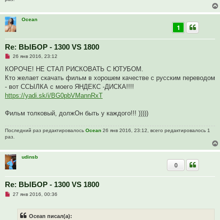
щ
е
н
и
Ocean
е
1
Re: ВЫБОР - 1300 VS 1800
Н
26 янв 2016, 23:12
е
п
КОРОЧЕ! НЕ СТАЛ РИСКОВАТЬ С ЮТУБОМ.
р
Кто желает скачать фильм в хорошем качестве с русским переводом
о
ч
- вот ССЫЛКА с моего ЯНДЕКС -ДИСКА!!!!
и
https://yadi.sk/i/BG0pbVMannRxT
т
а
н
Фильм толковый, должОн быть у каждого!!! )))))
н
о
е
Последний раз редактировалось
Ocean
26 янв 2016, 23:12, всего редактировалось 1
с
раз.
о
о
б
щ
udinsb
е
0
н
и
е
Re: ВЫБОР - 1300 VS 1800
Н
27 янв 2016, 00:36
е
п
р
Ocean писал(а):
о