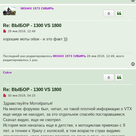
е
с
МОНАХ 1973 СИБИРЬ
о
0
о
б
щ
Re: ВЫБОР - 1300 VS 1800
е
н
Н
28 янв 2016, 12:49
и
е
е
п
хорошие моты обои - и это факт )))
р
о
ч
и
Последний раз редактировалось
МОНАХ 1973 СИБИРЬ
28 янв 2016, 12:49, всего
т
редактировалось 1 раз.
а
н
н
о
Cukre
е
0
с
о
о
Re: ВЫБОР - 1300 VS 1800
б
щ
Н
30 янв 2016, 04:15
е
е
н
п
Здравствуйте Мотобратья!
и
р
е
На многих форумах был, читал, но такой плотной информации о VTX
о
ч
еще нигде не находил, за это отдельное спасибо постаравшимся.
и
Скачал видио, еще не смотрел.
т
а
История моя началась еще в детстве, к мотоциклам привязан с 9
н
лет, а точнее к Уралу с коляской, в том возрасте страх видимо
н
о