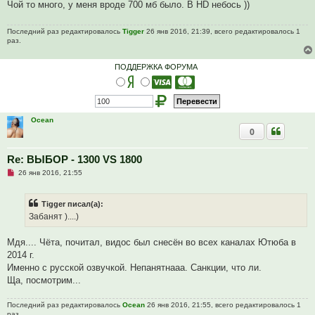
Чой то много, у меня вроде 700 мб было. В HD небось ))
о
ч
и
Последний раз редактировалось
Tigger
26 янв 2016, 21:39, всего редактировалось 1
т
раз.
а
н
н
о
ПОДДЕРЖКА ФОРУМА
е
с
о
о
б
щ
Ocean
е
0
н
и
е
Re: ВЫБОР - 1300 VS 1800
Н
26 янв 2016, 21:55
е
п
р
Tigger писал(а):
о
ч
Забанят )....)
и
т
а
Мдя.... Чёта, почитал, видос был снесён во всех каналах Ютюба в
н
2014 г.
н
о
Именно с русской озвучкой. Непанятнааа. Санкции, что ли.
е
Ща, посмотрим...
с
о
о
Последний раз редактировалось
Ocean
26 янв 2016, 21:55, всего редактировалось 1
б
раз.