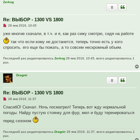
о
Zerkog
е
0
с
о
о
Re: ВЫБОР - 1300 VS 1800
б
щ
Н
28 янв 2016, 10:45
е
е
н
п
уже многие скачали, в т.ч. и я, как раз сижу смотрю, сидя на работе
и
р
е
о
так что если кому не достанется, теперь точно есть у кого
ч
спросить. его еще бы пожать, а то совсем нескромный объем.
и
т
а
Последний раз редактировалось
Zerkog
28 янв 2016, 10:45, всего редактировалось 1
н
раз.
н
о
е
с
Dragnir
о
0
о
б
щ
Re: ВЫБОР - 1300 VS 1800
е
н
Н
28 янв 2016, 11:37
и
е
е
п
СпасибО! Скачал. Ночь посматрел! Теперь вот жду нормальной
р
погоды. Найду пустую стоянку для фур, мел и буду теренироваться
о
ч
перед сезоном
и
т
а
Последний раз редактировалось
Dragnir
28 янв 2016, 11:37, всего редактировалось 1
н
раз.
н
о