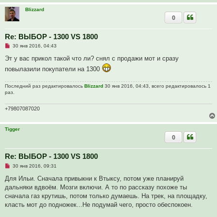
Blizzard
0
Re: ВЫБОР - 1300 VS 1800
Н
30 янв 2016, 04:43
е
п
Эт у вас прикол такой что ли? снял с продажи мот и сразу
р
повылазили покупатели на 1300
о
ч
и
Последний раз редактировалось
т
Blizzard
30 янв 2016, 04:43, всего редактировалось 1
а
раз.
н
н
+79807087020
о
е
с
о
Tigger
о
0
б
щ
е
Re: ВЫБОР - 1300 VS 1800
н
и
Н
30 янв 2016, 09:31
е
е
п
Для Ильи. Сначала привыкни к Втыксу, потом уже планируй
р
дальняки вдвоём. Мозги включи. А то по рассказу похоже ты
о
ч
сначала газ крутишь, потом только думаешь. На трек, на площадку,
и
класть мот до подножек...Не подумай чего, просто обеспокоен.
т
а