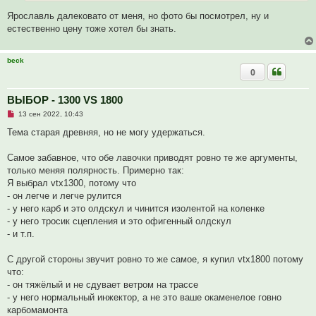
н
Ярославль далековато от меня, но фото бы посмотрел, ну и
н
о
естественно цену тоже хотел бы знать.
е
с
о
о
beck
б
0
щ
е
н
ВЫБОР - 1300 VS 1800
и
е
Н
13 сен 2022, 10:43
е
п
Тема старая древняя, но не могу удержаться.
р
о
ч
Самое забавное, что обе лавочки приводят ровно те же аргументы,
и
только меняя полярность. Примерно так:
т
а
Я выбрал vtx1300, потому что
н
- он легче и легче рулится
н
о
- у него карб и это олдскул и чинится изолентой на коленке
е
- у него тросик сцепления и это офигенный олдскул
с
о
- и т.п.
о
б
щ
С другой стороны звучит ровно то же самое, я купил vtx1800 потому
е
что:
н
и
- он тяжёлый и не сдувает ветром на трассе
е
- у него нормальный инжектор, а не это ваше окаменелое говно
карбомамонта