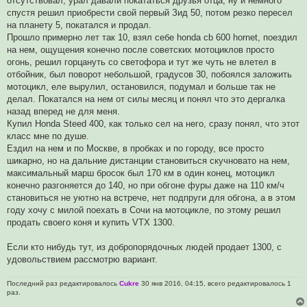
отсутствовал, урал давали покататься друзья отца, ну и немного
е
спустя решил приобрести свой первый Зид 50, потом резко пересел
с
о
на планету 5, покатался и продал.
о
Прошло примерно лет так 10, взял себе honda cb 600 hornet, поездил
б
щ
на нем, ощущения конечно после советских мотоциклов просто
е
огонь, решил горцануть со светофора и тут же чуть не влетел в
н
и
отбойник, был поворот небольшой, градусов 30, побоялся заложить
е
мотоцикл, еле вырулил, остановился, подумал и больше так не
делал. Покатался на нем от силы месяц и понял что это дергалка
назад вперед не для меня.
Купил Honda Steed 400, как только сел на него, сразу понял, что этот
класс мне по душе.
Ездил на нем и по Москве, в пробках и по городу, все просто
шикарно, но на дальние дистанции становиться скучновато на нем,
максимальный марш бросок был 170 км в один конец, мотоцикл
конечно разгоняется до 140, но при обгоне фуры даже на 110 км/ч
становиться не уютно на встрече, нет подпруги для обгона, а в этом
году хочу с милой поехать в Сочи на мотоцикле, по этому решил
продать своего коня и купить VTX 1300.
Если кто нибудь тут, из добропорядочных людей продает 1300, с
удовольствием рассмотрю вариант.
Последний раз редактировалось
Cukre
30 янв 2016, 04:15, всего редактировалось 1
раз.