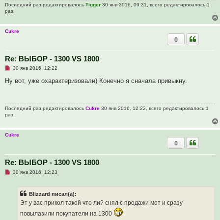
н
Последний раз редактировалось
Tigger
30 янв 2016, 09:31, всего редактировалось 1
н
раз.
о
е
с
о
Cukre
о
0
б
щ
е
Re: ВЫБОР - 1300 VS 1800
н
и
Н
30 янв 2016, 12:22
е
е
п
Ну вот, уже охарактеризовали) Конечно я сначала привыкну.
р
о
ч
и
Последний раз редактировалось
Cukre
30 янв 2016, 12:22, всего редактировалось 1
т
раз.
а
н
н
о
Cukre
е
0
с
о
о
Re: ВЫБОР - 1300 VS 1800
б
щ
Н
30 янв 2016, 12:23
е
е
н
п
и
р
е
Blizzard писал(а):
о
ч
Эт у вас прикол такой что ли? снял с продажи мот и сразу
и
т
повылазили покупатели на 1300
а