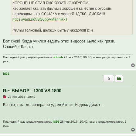
ч
КОРОЧЕ! НЕ СТАЛ РИСКОВАТЬ С ЮТУБОМ.
и
Кто желает скачать фильм в хорошем качестве с русским
т
а
переводом - вот ССЫЛКА с моего ЯНДЕКС -ДИСКА!!!!
н
https://yadi.sk/i/BG0pbVMannRxT
н
о
е
Фильм толковый, должОн быть у каждого!!! )))))
с
о
о
Вот суки! Когда учился ездить этих видосов было как грязи.
б
щ
Спасибо! Качаю
е
н
и
Последний раз редактировалось
udinsb
27 янв 2016, 00:36, всего редактировалось 1
е
раз.
id26
0
Re: ВЫБОР - 1300 VS 1800
Н
28 янв 2016, 10:42
е
п
Качаю, пжл до вечера не удаляйте из Яндекс диска...
р
о
ч
и
Последний раз редактировалось
id26
28 янв 2016, 10:42, всего редактировалось 1
т
раз.
а
н
н