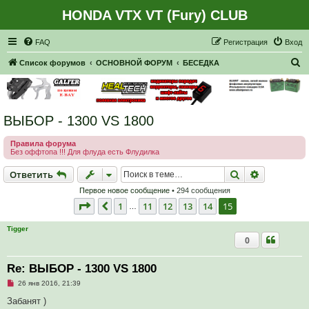
HONDA VTX VT (Fury) CLUB
Регистрация
FAQ
Р
е
г
и
с
т
р
а
ц
и
я
Вход
П
Список форумов
ОСНОВНОЙ ФОРУМ
БЕСЕДКА
о
и
с
ВЫБОР - 1300 VS 1800
к
Правила форума
Без оффтопа !!! Для флуда есть Флудилка
Ответить
Поиск
Расширен
О
т
в
е
т
и
т
ь
Первое новое сообщение
• 294 сообщения
Страница
15
из
15
1
11
12
13
14
15
Пред.
…
Tigger
0
Re: ВЫБОР - 1300 VS 1800
Н
26 янв 2016, 21:39
е
п
Забанят )
р