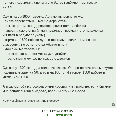
- у него гидравлика сцепы и это более надёжно, чем тросик
- и т.п.
Сам я на vtx1800 лавочке. Аргументы ровно те же:
- вилка перевертыш + можно доработать
- инжектор + можно доработать power commander-ом
- гидра на сцеплении (у меня рвались тросики и это на коленке
чинится в редких случаях)
- тормозит 1800 всё же лучше (не только сами тормоза, но и
развесовка по осям, вилка жёстче и пр.)
- мои личные тараканы:
---- несколько больше места для двойки
---- однозначно лучше по трассе с двойкой
Однако у 1300 есть два больших плюса. Он при прочих равных будет
подешевле эдак на 50, а то и на 100 тр. И второе, 1300 добрее и
мягче, чем 1800.
А в целом, оба мотоцикла очень хороши, и в принципе, если бы мне
мне попался 1300 в идеале, взял бы его и не жалел.
Не опускай рук, а то пропустишь в бороду.
ПОДДЕРЖКА ФОРУМА