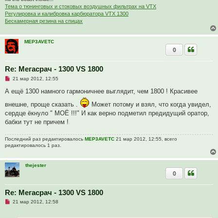
Тема о тюнинговых и стоковых воздушных фильтрах на VTX
Регулировка и калибровка карбюратора VTX 1300
Бескамерная резина на спицах
MEP3AVETC
0
Re: Мегасрач - 1300 VS 1800
Н
21 мар 2012, 12:55
е
п
А ещё 1300 намного гармоничнее выглядит, чем 1800 ! Красивее
р
о
внешне, проще сказать .
Может потому и взял, что когда увидел,
ч
сердце ёкнуло " МОЁ !!!" И как верно подметил предидущий оратор,
и
т
бабки тут не причем !
а
н
н
Последний раз редактировалось
MEP3AVETC
21 мар 2012, 12:55, всего
о
редактировалось 1 раз.
е
с
о
thejester
о
б
0
щ
е
н
Re: Мегасрач - 1300 VS 1800
и
е
Н
21 мар 2012, 12:58
е
п