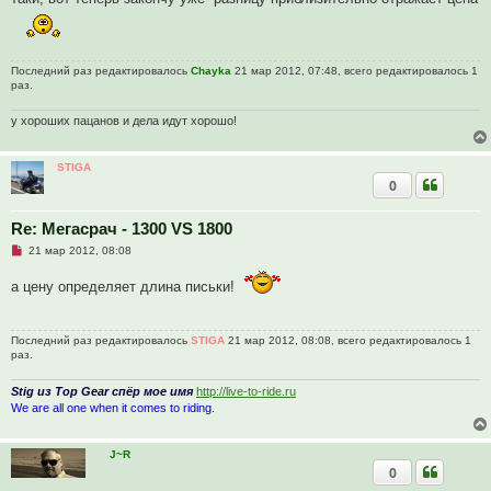
Последний раз редактировалось
Chayka
21 мар 2012, 07:48, всего редактировалось 1
раз.
у хороших пацанов и дела идут хорошо!
STIGA
0
Re: Мегасрач - 1300 VS 1800
Н
21 мар 2012, 08:08
е
п
а цену определяет длина письки!
р
о
ч
и
Последний раз редактировалось
STIGA
21 мар 2012, 08:08, всего редактировалось 1
т
раз.
а
н
н
Stig из Top Gear спёр мое имя
http://live-to-ride.ru
о
We are all one when it comes to riding.
е
с
о
о
J~R
б
0
щ
е