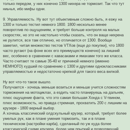
только передом, у них конечно 1300 нихера не тормозит. Так что тут
ниьчья, ибо мифы одни.
9. Управляемость. Ну вот тут объективным сложно быть, я езжу на
1300 и только тестил немного 1800. 1800 несколько менее
поворотлив по ощущениям, и требует больше контроля на малых
скоростях, но это не настолько чтобы сказать, что он ваще нихрена
не рулится, все там отлично, но отличается от 1300. Вообще
заметил, читая множество тестов VTXов (еще до покупки), что 1800
часто ругают (на фоне всех его преимуществ конечно) за лишний
вес, особенно в сравнении с кавасаками и ямахами того же класса.
Часто считают те самые 35-40 кг причиной немного (именно
НЕМНОГО) худшей по сравнению с 1300 и другими одноклассниками
управляемостью и недостаточно крепкой для такого веса вилкой.
Ну вот что-то такое вышло.
Получается - хочешь меньше возиться и меньше учится сложностям
торможения на мотоциклах, а ездить часто планируешь на дальняк,
плюс ощущение факта, что это самая большая Хонда с V-твином,
плюс возможность, но правда стремная, прохватить 200 с лишним на
крузере - 1800 верный выбор.
А хочешь классический олдскульный крузер, который, требует более
умелых рук, как в плане умения тормозить, так и в плане
техническом (настройки карба), сделанный по уж куда более
классической схеме крузера, более чем прыткий и позволяющий