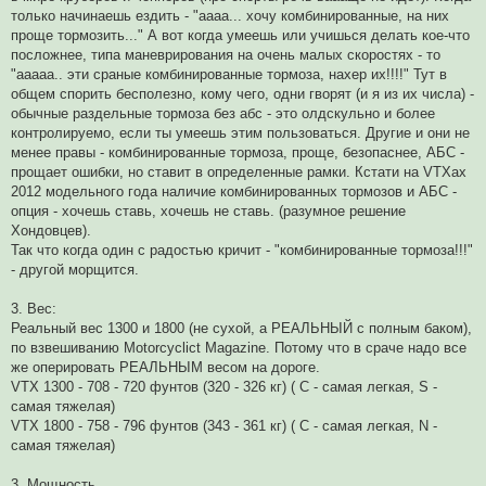
только начинаешь ездить - "аааа... хочу комбинированные, на них
проще тормозить..." А вот когда умеешь или учишься делать кое-что
посложнее, типа маневрирования на очень малых скоростях - то
"ааааа.. эти сраные комбинированные тормоза, нахер их!!!!" Тут в
общем спорить бесполезно, кому чего, одни гворят (и я из их числа) -
обычные раздельные тормоза без абс - это олдскульно и более
контролируемо, если ты умеешь этим пользоваться. Другие и они не
менее правы - комбинированные тормоза, проще, безопаснее, АБС -
прощает ошибки, но ставит в определенные рамки. Кстати на VTXах
2012 модельного года наличие комбинированных тормозов и АБС -
опция - хочешь ставь, хочешь не ставь. (разумное решение
Хондовцев).
Так что когда один с радостью кричит - "комбинированные тормоза!!!"
- другой морщится.
3. Вес:
Реальный вес 1300 и 1800 (не сухой, а РЕАЛЬНЫЙ с полным баком),
по взвешиванию Motorcyclict Magazine. Потому что в сраче надо все
же оперировать РЕАЛЬНЫМ весом на дороге.
VTX 1300 - 708 - 720 фунтов (320 - 326 кг) ( C - самая легкая, S -
самая тяжелая)
VTX 1800 - 758 - 796 фунтов (343 - 361 кг) ( С - самая легкая, N -
самая тяжелая)
3. Мощность.