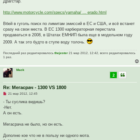
е
Драгстар.
http://www.motorcycle.com/specs/yamaha/ ... erado.html
Вбей в гуголь поиск по лимитам эмиссий в ЕС и США, и всё встанет
сразу на свои места. В ЕС 1300 карбюраторная перестала
продаваться в 2008, в Штатах ЕМНИП была еще в модельном году
2009. А так это будто в ступе воду толочь.
Последний раз редактировалось
thejester
21 мар 2012, 12:42, всего редактировалось
1 раз.
Mack
2
Re: Мегасрач - 1300 VS 1800
Н
21 мар 2012, 12:45
е
п
- Ты суслика видишь?
р
-Нет.
о
ч
А он есть.
и
т
а
Мегасрача не было, но он есть.
н
н
о
Дополню кое что не в пользу ни одного мота.
е