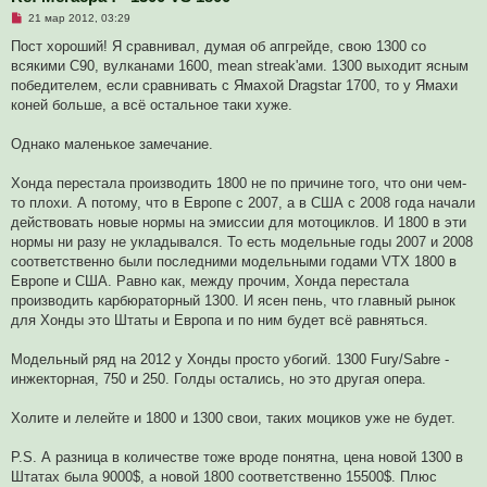
Н
21 мар 2012, 03:29
е
п
Пост хороший! Я сравнивал, думая об апгрейде, свою 1300 со
р
всякими C90, вулканами 1600, mean streak'ами. 1300 выходит ясным
о
ч
победителем, если сравнивать с Ямахой Dragstar 1700, то у Ямахи
и
коней больше, а всё остальное таки хуже.
т
а
н
Однако маленькое замечание.
н
о
е
Хонда перестала производить 1800 не по причине того, что они чем-
с
о
то плохи. А потому, что в Европе с 2007, а в США с 2008 года начали
о
действовать новые нормы на эмиссии для мотоциклов. И 1800 в эти
б
щ
нормы ни разу не укладывался. То есть модельные годы 2007 и 2008
е
соответственно были последними модельными годами VTX 1800 в
н
и
Европе и США. Равно как, между прочим, Хонда перестала
е
производить карбюраторный 1300. И ясен пень, что главный рынок
для Хонды это Штаты и Европа и по ним будет всё равняться.
Модельный ряд на 2012 у Хонды просто убогий. 1300 Fury/Sabre -
инжекторная, 750 и 250. Голды остались, но это другая опера.
Холите и лелейте и 1800 и 1300 свои, таких моциков уже не будет.
P.S. А разница в количестве тоже вроде понятна, цена новой 1300 в
Штатах была 9000$, а новой 1800 соответственно 15500$. Плюс