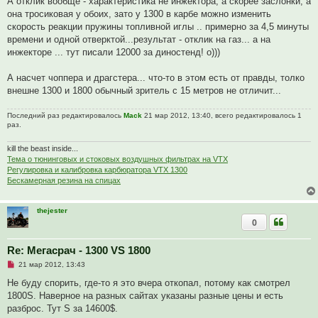
А отклик вообще - характеристика не инжектора, а скорее заслонки, а
б
щ
она тросиковая у обоих, зато у 1300 в карбе можно изменить
е
скорость реакции пружины топливной иглы .. примерно за 4,5 минуты
н
и
времени и одной отверктой...результат - отклик на газ... а на
е
инжекторе ... тут писали 12000 за диностенд! о)))
А насчет чоппера и драгстера... что-то в этом есть от правды, толко
внешне 1300 и 1800 обычный зритель с 15 метров не отличит...
Последний раз редактировалось
Mack
21 мар 2012, 13:40, всего редактировалось 1
раз.
kill the beast inside...
Тема о тюнинговых и стоковых воздушных фильтрах на VTX
Регулировка и калибровка карбюратора VTX 1300
Бескамерная резина на спицах
thejester
0
Re: Мегасрач - 1300 VS 1800
Н
21 мар 2012, 13:43
е
п
Не буду спорить, где-то я это вчера откопал, потому как смотрел
р
1800S. Наверное на разных сайтах указаны разные цены и есть
о
ч
разброс. Тут S за 14600$.
и