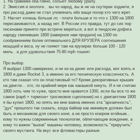
1. На гравийке оба говно, сольют любому уралу.
с
о
2. Эмиссия и экологи... вы чо народ, вы ж не на скутерах ездиити, я
о
про расход даже не стал упомянать ибо ваще похер кто чего жрет.
б
щ
3. Насчет хочешь больше лс - плати больше и то что с 1300 на 1800
е
пересаживаются, а назад нет. В России это правда, тут до сих пор
н
и
писюнами принято при встрече меряться, а вот в пендосии дофига
е
народу сменивших 1800 (наверное нам продали) на 1300 по
соображениям более оптимального ДЛЯ КРУЗЕРА соотношения
мощщей и веса, ну не гоняют там на крузерах больше 100 - 120
миль.. а для удовольствия 75-90 mph тошнят.
Про выбор.
Я выбрал 1300 намеренно, и не из-за денег или расхода, мог взять и
1800 и даже Rocket 3, а именно за его техническую классичность. А
кто там сказал что он пластиковый то? Кроме декоративных крышек
на двигле... это, по крайней мере как какашкой кинуть. И я не считаю
1800 хоть чем то хуже, просто мне нравится 1300, если бы все то же
самое (карб + тормоза+ тросиковое сцепление) но с двигаетлем 1800
я бы купил 1800, но опять же мне важна именно эта "архаичность",
"дух" прошлого так сказать, когда байкер как минимум должен был
быть и механиком для своего коня, а не просто юзером егойным...
кому то нужны современные технологии, облегчающие вождение, а
кому то важен "вызов" машины человеку, возможность "приручить"
своего мустанга. На вкус все фломастеры разные.