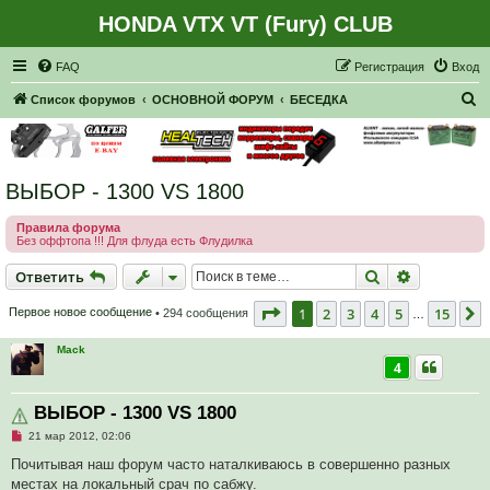
HONDA VTX VT (Fury) CLUB
Регистрация
FAQ
Р
е
г
и
с
т
р
а
ц
и
я
Вход
П
Список форумов
ОСНОВНОЙ ФОРУМ
БЕСЕДКА
о
и
с
ВЫБОР - 1300 VS 1800
к
Правила форума
Без оффтопа !!! Для флуда есть Флудилка
Ответить
Поиск
Расширен
О
т
в
е
т
и
т
ь
Страница
1
из
15
1
2
3
4
5
15
Первое новое сообщение
• 294 сообщения
…
Mack
4
ВЫБОР - 1300 VS 1800
Н
21 мар 2012, 02:06
е
п
Почитывая наш форум часто наталкиваюсь в совершенно разных
р
местах на локальный срач по сабжу.
о