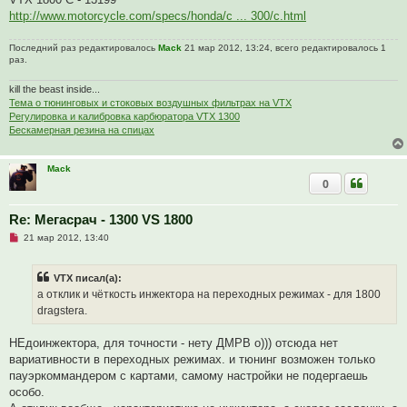
http://www.motorcycle.com/specs/honda/c ... 300/c.html
Последний раз редактировалось
Mack
21 мар 2012, 13:24, всего редактировалось 1
раз.
kill the beast inside...
Тема о тюнинговых и стоковых воздушных фильтрах на VTX
Регулировка и калибровка карбюратора VTX 1300
Бескамерная резина на спицах
Mack
0
Re: Мегасрач - 1300 VS 1800
Н
21 мар 2012, 13:40
е
п
р
VTX писал(а):
о
ч
а отклик и чёткость инжектора на переходных режимах - для 1800
и
dragstera.
т
а
н
НЕдоинжектора, для точности - нету ДМРВ о))) отсюда нет
н
о
вариативности в переходных режимах. и тюнинг возможен только
е
пауэркоммандером с картами, самому настройки не подергаешь
с
о
особо.
о