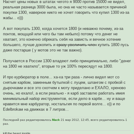
Насчет цены новых в штатах чегото я 9000 против 15000 не видел,
реальная разница 3000 была, но она не часто называется причиной
покупки 1300, наверное никто не хочет говорить что купил 1300 из-за
жабы... о)))
А вот покупать 1300, когда хочется 1800 (и неважно почему, из-за
понтов, мощщей или чего бы там небыло) потому что денег не
хватает, это конечно обрекать себя на зависть и вечное хотение
большего, лучше докопить и
сразу увеличить член
купить 1800 пусь
даже постарше ( у мотов это не так важно).
Получается в России 1300 владеют либо принципиально, либо "денег
на 1800 не хватило", вторые то уж 100% пересядут на 1800.
И про курбюратор в поле... ха-ха три раза - лично видел мот со
снятым карбом, заменным бутылкой с луцем, шлангом с пробкой с
дырочками и все это скотчем к моту приделано и ЕХАЛО, хреново
очень, но ехало!, а если реально - я карб заставлю работать имея
минимальный набор инструментов, если дело в карбе... ну и ваще
нравится мне карбуратор, ностальгия по первой волге... о)) и по
Edelbrokам на движках в 7 литров...
Последний раз редактировалось
Mack
21 мар 2012, 12:45, всего редактировалось 1
раз.
kill the beast inside...