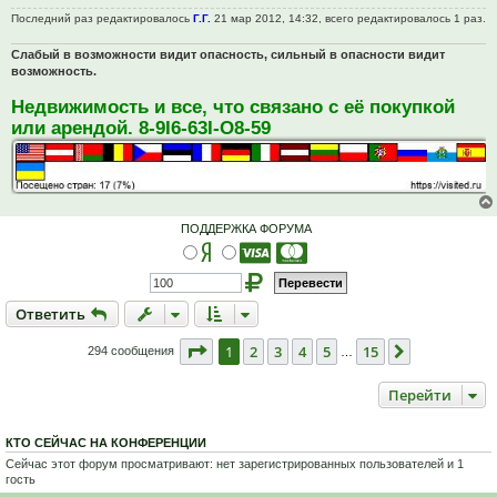
н
и
Последний раз редактировалось
Г.Г.
21 мар 2012, 14:32, всего редактировалось 1 раз.
е
Слабый в возможности видит опасность, сильный в опасности видит
возможность.
Недвижимость и все, что связано с её покупкой
или арендой. 8-9I6-63I-O8-59
ПОДДЕРЖКА ФОРУМА
Ответить
О
т
в
е
т
и
т
ь
Страница
1
из
15
1
2
3
4
5
15
След.
294 сообщения
…
Перейти
КТО СЕЙЧАС НА КОНФЕРЕНЦИИ
Сейчас этот форум просматривают: нет зарегистрированных пользователей и 1
гость