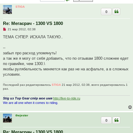
STIGA
0
Re: Мегасрач - 1300 VS 1800
Н
21 мар 2012, 02:38
е
п
ТЕМА СУПЕР. ИСКАЛА ТАКУЮ..
р
о
ч
--
и
забыл про расход упомянуть!
т
а
а так же я могу от себя добавить, что по отзывам 1800 сложнее едет
н
по гравийке, чем 1300.\
н
о
якобы рулябельность меняется как раз не на асфальте, а в сложных
е
условиях.
с
о
о
Последний раз редактировалось
STIGA
21 мар 2012, 02:38, всего редактировалось 1
б
раз.
щ
е
н
Stig из Top Gear спёр мое имя
http://live-to-ride.ru
и
We are all one when it comes to riding.
е
thejester
0
Re: Мегасрач - 1300 VS 1800