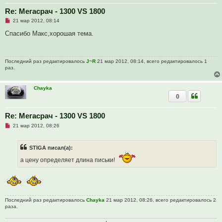
н
Re: Мегасрач - 1300 VS 1800
и
е
Н
21 мар 2012, 08:14
е
п
Спасибо Макс,хорошая тема.
р
о
ч
и
Последний раз редактировалось
J~R
21 мар 2012, 08:14, всего редактировалось 1
т
раз.
а
н
н
о
Chayka
е
0
с
о
о
Re: Мегасрач - 1300 VS 1800
б
щ
Н
21 мар 2012, 08:26
е
е
н
п
и
р
е
STIGA писал(а):
о
ч
а цену определяет длина письки!
и
т
а
н
н
о
е
Последний раз редактировалось
Chayka
21 мар 2012, 08:26, всего редактировалось 2
с
раза.
о
о
б