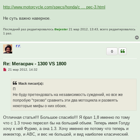
т
а
http://www.motorcycle.com/specs/honda/c ... pec-3.html
н
н
о
Не суть важно наверное.
е
с
о
Последний раз редактировалось
thejester
21 мар 2012, 13:43, всего редактировалось
о
1 раз.
б
щ
е
Г.Г.
н
0
и
е
Re: Мегасрач - 1300 VS 1800
Н
21 мар 2012, 14:32
е
п
р
Mack писал(а):
о
ч
П
и
Не буду претендовать на независимость суждений, но все же
т
а
попробую "трезво" сравнить эти два мотоцикла и развеять
н
некоторые мифы о них обоих.
н
о
е
Отличная статья!!! Большое спасибо!!! Я брал 1,8 именно по тому
с
о
что с 1.3 точно пересел бы на больший объем. Теперь имея Голду
о
хочу к ней Фурию, а она 1.3. Хочу именно ее потому что теперь и
б
щ
инжектор, и АВС, и вес не большой, и вид наиболее класический.
е