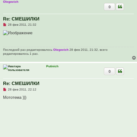
о
Olegovich
е
0
с
о
о
Re: СМЕШИЛКИ
б
щ
Н
28 фев 2011, 21:32
е
е
н
п
и
р
е
о
ч
и
Последний раз редактировалось
Olegovich
28 фев 2011, 21:32, всего
т
редактировалось 1 раз.
а
н
н
о
Putinich
е
0
с
о
о
Re: СМЕШИЛКИ
б
щ
Н
28 фев 2011, 22:12
е
е
н
п
Мототема )))
и
р
е
о
ч
и
т
а
н
н
о
е
с