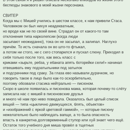
н
беспезды знакового в моей жызни персонажа.
н
о
е
СВИТЕР
с
о
Когда мы с Мишей учились в шестом классе, к нам привели Стаса.
о
Человеком он был нихуя неадекватным,
б
щ
но вроде как не по своей вине. Страдал он от какого-то там
е
отклонения типа нарколепсии (когда люди
н
и
засыпают неожиданно), тока он не засыпал, а залипал. Наглухо
е
причём. То исть сначала он во што-то фтыкал,
а потом ни стого, ни с сего стопарился и пускал слюну. Приходил в
себя только после того, как весь класс с
криками «зырьте, ребза, у ебаната апять боторейки сели!» начинал
отвешивать ему подзатыльники под затылок
и подсрачники под сраку. За глаза ево называли дурачком, но
говорить такое в лицо было как-то оскорбительно,
поэтому обозвали стасика нейтрально — писюном.
Скоро в школе появилась и писюнова мама, которая почему-то слёту
записала нас с мишей в писюновские друзья
и много чё нам про нево поведала. Оказалось был целый список
вещей — типа «цыклично движущихся, блять, объектов»
и «изображений с яркой цветовой гаммой», — которые писюну
нежелательно было наблюдать вапще, а то была опасность
впасть в канкретна долговременный ступор или хуй знает чего ещё.
Остаток того учебного дня миша провёл в тщетных