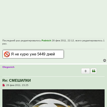
о
о
б
щ
е
н
и
е
Последний раз редактировалось
Putinich
28 фев 2011, 22:12, всего редактировалось 1
раз.
Olegovich
0
Re: СМЕШИЛКИ
Н
28 фев 2011, 23:25
е
п
р
о
ч
и
т