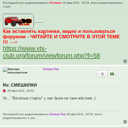
Последний раз редактировалось
Predator
28 фев 2011, 16:54, всего редактировалось
1 раз.
_____
Как вставлять картинки, видео и пользоваться
форумом - ЧИТАЙТЕ И СМОТРИТЕ В ЭТОЙ ТЕМЕ
!!!
--->
https://www.vtx-
club.org/forum/viewforum.php?f=58
Corsac Fox
0
Re: СМЕШИЛКИ
Н
28 фев 2011, 19:52
е
п
Ух... "Весёлые старты" у нас были не таки жёсткие. )
р
о
ч
и
Последний раз редактировалось
Corsac Fox
28 фев 2011, 19:52, всего
т
редактировалось 1 раз.
а
н
н