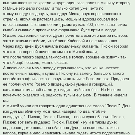
выглядывает из-за кресла и щуря один глаз палит в мишину сторону.
Я Мише это дело показал и только хотел уже чё-то по
этому поводу пиздануть, как вдруг Миша, внук ворошиловского
стрелка, нихуя не растерявшись, мощным вдохом собрал все
плескавшиеся в голове сопли (грамм думаю 200, не меньше - зима
была) и смачно с присвистом форчманул Дусе прям в морду.
Я даже растерялся как-то. Дуся пролетела всего-то метра полтора,
зато с такими выебами, что Алине Кабаевой и не снилось нах.
Через пару дней Дуся начала помаленьку облазить. Писюн говорил
что это на нервной почве, но мы-то с Мишей знали,
что после такого заряда гайморита в голову вообще не живут - так
что ей ещё повезло, можно сказать.
А писюновская мама походу стреманулась, что кошке настает
постепенный пиздец и купила Писюну на замену большого такого
невыбатого африканского попугая по кличке Розелло нах. Продавец
её пролечил что Розелло пиздец какой умный и говорящий,
схватывает типа всё на лету, пиздит - хуй заткнёшь. Но Розелло
почему-то оказался на редкость тупым ебланом. В течение недели
мы
с Мишей учили его говорить одно единственное слово "Писюн". День
изо дня мы ебли ему мозг часа наверна по два, чтоб не
спизднуть, ": Писюн, Писюн, Писюн,: говори сука ебаная - Писюн,
Писюн: вот веть пидарас: Писюн, Писюн" - ну и в таком духе;
под конец даже нещасная облезлая Дуся, не выдержав такова
напора, корча ебало и заикаясь начала гудеть что-то подозрительно