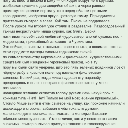
потугах ввести писюна в кому — он ходил вокруг него кругами,
изображая циклично двигающийся объект, а через равные
промежутки времени вертел у того перед ебалом цветными
карандашами, изображая яркую цветовую гамму. Периодически
пристально смотрел в глаза. Хуй там. Писюн не поддавался.
После уроков мы втроём уже стояли в раздевалке. Раздосадованный
такими несрастухами миша сурово, как блять, Берия,
натягивал на себя свой любимый чудо-свитер, апогей суканах пост-
модернизма, привезённый из каково-то Чуркистана.
Это сейчас, с высоты, тыксызыть, своего опыта, я понимаю, што на
етом предмете одежды силами таджикских ткачей,
по совместительству наркоманов и дальтоников, художественными
срецтвами был изображён героиновый приход, но в ту
пору мы были свято уверены, што это пять зелёных всадников ловют
чёрную рыбу в красном поле под палящим фиолетовым
солнцем. Всякий раз, когда миша надевал ету паранойу,
превращаясь в сплошное красно-фиолетовое пятно, у меня
возникало
навящивое желание обхватив голову руками бечь нахуй проч с
криками типа «Нет! Нет! Только не мой мозг, ёбаные пришельцы!».
Стоило Мише выйти в етом свитере на улицу, как прохожие начинали
шарахаццо в стороны, забывая о чём тока што думали,
маленькие дети принимались плакать, а молодые барышни —
обильно менструировать. У меня лично, как и у некоторых наших
знакомых, свитер вызывал приступы тошноты и головокружения,