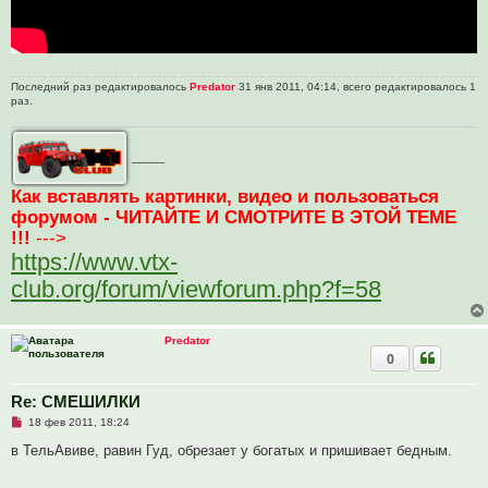
е
н
и
е
Последний раз редактировалось
Predator
31 янв 2011, 04:14, всего редактировалось 1
раз.
_____
Как вставлять картинки, видео и пользоваться
форумом - ЧИТАЙТЕ И СМОТРИТЕ В ЭТОЙ ТЕМЕ
!!!
--->
https://www.vtx-
club.org/forum/viewforum.php?f=58
Predator
0
Re: СМЕШИЛКИ
Н
18 фев 2011, 18:24
е
п
в ТельАвиве, равин Гуд, обрезает у богатых и пришивает бедным.
р
о
ч