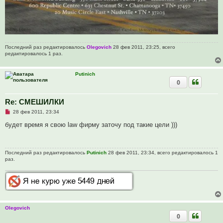
Последний раз редактировалось
Olegovich
28 фев 2011, 23:25, всего
редактировалось 1 раз.
Putinich
0
Re: СМЕШИЛКИ
Н
28 фев 2011, 23:34
е
п
будет время я свою law фирму заточу под такие цели )))
р
о
ч
и
Последний раз редактировалось
Putinich
28 фев 2011, 23:34, всего редактировалось 1
т
раз.
а
н
н
о
е
с
о
о
б
Olegovich
щ
0
е