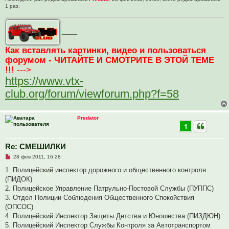
1 раз.
_____
Как вставлять картинки, видео и пользоваться
форумом - ЧИТАЙТЕ И СМОТРИТЕ В ЭТОЙ ТЕМЕ
!!!
--->
https://www.vtx-
club.org/forum/viewforum.php?f=58
Predator
1
Re: СМЕШИЛКИ
Н
28 фев 2011, 16:28
е
п
1. Полицейский инспектор дорожного и общественного контроля
р
(ПИДОК)
о
ч
2. Полицейское Управление Патрульно-Постовой Службы (ПУППС)
и
3. Отдел Полиции Соблюдения Общественного Спокойствия
т
а
(ОПСОС)
н
4. Полицейский Инспектор Защиты Детства и Юношества (ПИЗДЮН)
н
о
5. Полицейский Инспектор Службы Контроля за Автотранспортом