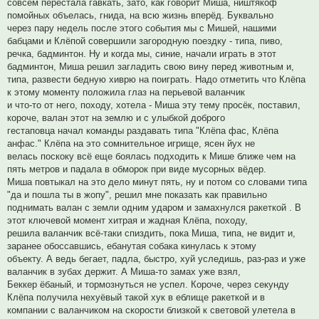
совсем перестала гавкать, зато, как говорит Миша, ништякоф
помойных объелась, гнида, на всю жизнь вперёд. Буквально
через пару недель после этого события мы с Мишей, нашими
бабцами и Клёпой совершили загородную поездку - типа, пиво,
речка, бадминтон. Ну и когда мы, синие, начали играть в этот
бадминтон, Миша решил загладить свою вину перед животным и,
типа, развести бедную хиврю на поиграть. Надо отметить что Клёпа
к этому моменту положила глаз на перьевой валанчик
и что-то от него, походу, хотела - Миша эту тему просёк, поставил,
короче, валан этот на землю и с улыбкой доброго
гестаповца начал команды раздавать типа "Клёпа фас, Клёпа
анфас." Клёпа на это сомнительное игрище, ясен йух не
велась поскоку всё еще боялась подходить к Мише ближе чем на
пять метров и падала в обморок при виде мусорных вёдер.
Миша повтыкал на это дело минут пять, ну и потом со словами типа
"да и пошла ты в жопу", решил мне показать как правильно
поднимать валан с земли одним ударом и замахнулся ракеткой . В
этот ключевой момент хитрая и жадная Клёпа, походу,
решила валанчик всё-таки спиздить, пока Миша, типа, не видит и,
заранее обоссавшись, ебанутая собака кинулась к этому
объекту. А ведь бегает, падла, быстро, хуй уследишь, раз-раз и уже
валанчик в зубах держит. А Миша-то замах уже взял,
Беккер ёбаный, и тормознуться не успел. Короче, через секунду
Клёпа получила нехуёвый такой хук в еблище ракеткой и в
компании с валанчиком на скорости близкой к световой улетела в