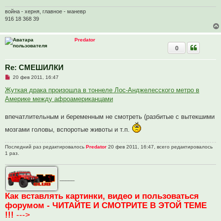
н
о
война - херня, главное - маневр
е
с
916 18 368 39
о
о
б
Predator
щ
0
е
н
и
е
Re: СМЕШИЛКИ
Н
20 фев 2011, 16:47
е
п
Жуткая драка произошла в тоннеле Лос-Анджелесского метро в
р
Америке между афроамериканцами
о
ч
и
впечатлительным и беременным не смотреть (разбитые с вытекшими
т
а
мозгами головы, вспоротые животы и т.п.
н
н
о
Последний раз редактировалось
Predator
20 фев 2011, 16:47, всего редактировалось
е
1 раз.
с
о
о
б
щ
_____
е
н
Как вставлять картинки, видео и пользоваться
и
е
форумом - ЧИТАЙТЕ И СМОТРИТЕ В ЭТОЙ ТЕМЕ
!!!
--->