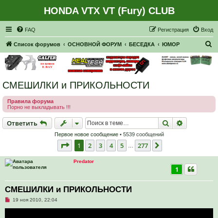
HONDA VTX VT (Fury) CLUB
Регистрация
FAQ
Р
е
г
и
с
т
р
а
ц
и
я
Вход
П
Список форумов
ОСНОВНОЙ ФОРУМ
БЕСЕДКА
ЮМОР
о
и
с
СМЕШИЛКИ и ПРИКОЛЬНОСТИ
к
Правила форума
Порно не выкладывать !!!
Ответить
Поиск
Расширен
О
т
в
е
т
и
т
ь
Первое новое сообщение
• 5539 сообщений
Страница
1
из
277
1
2
3
4
5
277
След.
…
Predator
1
СМЕШИЛКИ и ПРИКОЛЬНОСТИ
Н
19 ноя 2010, 22:04
е
п
р