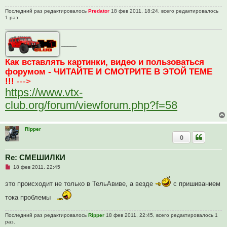
и
Последний раз редактировалось
Predator
18 фев 2011, 18:24, всего редактировалось
т
1 раз.
а
н
н
о
е
_____
с
о
Как вставлять картинки, видео и пользоваться
о
б
форумом - ЧИТАЙТЕ И СМОТРИТЕ В ЭТОЙ ТЕМЕ
щ
е
!!!
--->
н
https://www.vtx-
и
е
club.org/forum/viewforum.php?f=58
Ripper
0
Re: СМЕШИЛКИ
Н
18 фев 2011, 22:45
е
п
это происходит не только в ТельАвиве, а везде
с пришиванием
р
о
тока проблемы
ч
и
т
Последний раз редактировалось
а
Ripper
18 фев 2011, 22:45, всего редактировалось 1
н
раз.