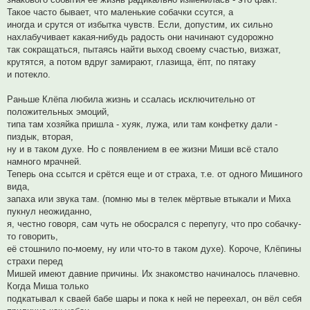
Такое часто бывает, что маленькие собачки ссутся, а
иногда и срутся от избытка чувств. Если, допустим, их сильно
нахлабучивает какая-нибудь радость они начинают судорожно
так сокращаться, пытаясь найти выход своему счастью, визжат,
крутятся, а потом вдруг замирают, глазища, ёпт, по пятаку
и потекло.
Раньше Клёпа любила жизнь и ссалась исключительно от
положительных эмоций,
типа там хозяйка пришла - хуяк, лужа, или там конфетку дали -
пиздык, вторая,
ну и в таком духе. Но с появлением в ее жизни Миши всё стало
намного мрачней.
Теперь она ссытся и срётся еще и от страха, т.е. от одного Мишиного
вида,
запаха или звука там. (помню мы в телек мёртвые втыкали и Миха
пукнул неожиданно,
я, честно говоря, сам чуть не обосрался с перепугу, что про собачку-
то говорить,
её стошнило по-моему, ну или что-то в таком духе). Короче, Клёпины
страхи перед
Мишей имеют давние причины. Их знакомство начиналось плачевно.
Когда Миша только
подкатывал к сваей бабе шары и пока к ней не переехал, он вёл себя