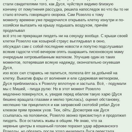
стали свидетелями того, как Дуся, чуйствуя видимо близкую
кончину от помутнения рассудка, решила напоследок во что бы то ни
стало вточить говорящего окорока. Сам Розелло к тому
моменту времени уже придрочился открывать клетку изнутри и по-
хозяйски вылазить на крышу подышать воздухом, причём
проделывал
всё это не прекращая пиздеть ни на секунду вообще. С крыши своей
клетки Розелло как козырной страус выглядывал в окно,
обсуждал сам с собой последние новости и попутно подслушивал
всякие гадости чтоб вечером опять ошарашить писюновскую маму
очередным хитровыебанным матюком. Улучшив один из таких
моментов, потерявшая всякую надежду, окончательно охуевшая
Дуся,
изо всех сил стараясь не палиться, полезла ёпт за добычей на
клетку. Выкатив фары от волнения и еле сдерживая метеоризм,
Дуся приблизилась к Розеллу вплотную и застыла. Всё, - подумали
мы с Мишей, - пизда рулю: Но в этот момент Розелло
медленно повернулся, и, увидев перед ебалом такую харю (Дуся
бешено вращала глазами и мелко тряслась), оценил обстановку,
неспешно так прицелился и как заправский скотобой уебал Дусе
клювом прям промеж ухов. Тюк, ойть: Досмотрев как Дуся
ссыпалась на половичок, Розелло звонко присвистнул и продолжил
пиздеть. Все остались жывы в общем. Не знаю, что за
нервные центры в кошачьей голове поразил удар африканского
Розеллы, но облазить после этого инцидента Дуся перестала.