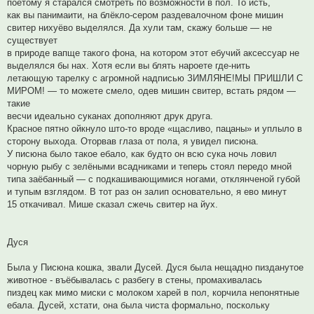
поетому я старался смотреть по возможности в пол. То исть,
как вы панимаити, на блёкло-сером раздевалочном фоне мишин
свитер нихуёво выделялся. Да хули там, скажу больше — не
существует
в природе вапще такого фона, на котором этот ебучий аксессуар не
выделялся бы нах. Хотя если вы блять нароете где-нить
летающую тарелку с агромной надписью ЗИМЛЯНЕ!МЫ ПРИШЛИ С
МИРОМ! — то можете смело, одев мишин свитер, встать рядом —
такие
весчи идеально суканах дополняют друк друга.
Красное пятно ойкнуло што-то вроде «щасливо, пацаны» и уплыло в
сторону выхода. Оторвав глаза от пола, я увидел писюна.
У писюна было такое ебало, как будто он всю сука ночь ловил
чорную рыбу с зелёными всадниками и теперь стоял передо мной
типа заёбанный — с подкашивающимися ногами, отклянченой губой
и тупым взглядом. В тот раз он залип основательно, я ево минут
15 откачивал. Мише сказал сжечь свитер на йух.
Дуся
Была у Писюна кошка, звали Дусей. Дуся была нещадно пизданутое
животное - въёбывалась с разбегу в стены, промахивалась
пиздец как мимо миски с молоком харей в пол, корчила непонятные
ебала. Дусей, хстати, она была чиста формально, поскольку