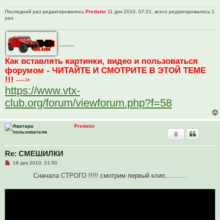
Последний раз редактировалось
Predator
11 дек 2010, 07:21, всего редактировалось 1
раз.
_____
Как вставлять картинки, видео и пользоваться
форумом - ЧИТАЙТЕ И СМОТРИТЕ В ЭТОЙ ТЕМЕ
!!!
--->
https://www.vtx-
club.org/forum/viewforum.php?f=58
Predator
0
Re: СМЕШИЛКИ
Н
19 дек 2010, 01:50
е
п
Сначала СТРОГО !!!!! смотрим первый клип...........
р
о
ч
и
т
а
н