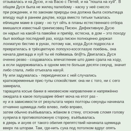
отзывалась и на Дусю, и на Васю с Петей, и на "пошла на хуй". В
общем Дуся была не жилец палюбому - каску у неё снесло
при рождении, и по законам природы она должна была скопытицца
впизду ещё в раннем децтве, когда вместо титьки тыкалась
еблищем маме в сраку - но тут ойть в планы естественнаго отбора
вмешался известный гринписовец Писюн. Дефективную Дусю
он нарыл на какой-та памойке и припёр, естесна, в дом – это походу
был вообще последний раз, когда писюн полноценно держал
лохматую бестию в руках, потому как, когда Дуся подросла и
превратилась в трёхцветную лопоухо-косоглазую поебень, она
начала двигацца и хуй ты её поймаешь бл@ть Двигалась Дуся
оченно резво - создавалось впечатление што даже срала на ходу,
а если задерживалась в одном месте больше десяти секунд, значит
либо спала, либо отъехала нахуй.
Ну или задумалась - периодически с ней случались
кратковременные прис-тупы спокойствия: она ни с того, ни с сего
замирала,
таращила косые банки в неизвесном направлении и напряжённо
ожидала в какое полушарие ёбнет моча на етот раз -
ну и в зависимости от результата через полторы секунды начинала
отчаянно щемицца либо влево, либо вправо,
затем обычно въёбывалась жбаном в стену, отскочив сломя голову
хуярила в противоположную сторону, въёбывалась
в дверь и ахуев от такого обилия препятствий начинала щемицца
вверх па шторам. Там, где-нить сука под потолком вдруг опять