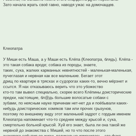
Зато начала жрать своё гавно, наводя ужас на домочаццев.
Клеопатра
У Миши есть Маша, а у Маши есть Клёпа (Клеопатра, блядь). Клёпа -
это такая собака вроде; собака из породы, знаете,
таких, сука, жалких карманных невнятностей - маленькая-маленькая,
пучеглазая и нервная как все маленькие. Бегает этот
дрищ по квартире в трясках и судорогах каких-то, вечно мёрзнет и
ссытся. Я нах отказываюсь верить что это убожество
кто-то там вывел специально, скорее всего Клёпины доисторические
предки, настоящие, бл@дь большие волосатые собаки с
зубами, по неясным науке причинам нет-нет да и поёбывали каких-
нибудь доисторических хомяков там или прочих грызунов,
поэтому по внешнему виду этот маленький задрот с гордым именем
Клеопатра напоминает что-то среднее между крысой и, сука,
смертельно больной крысой. Хуй его знает, была ли она такой же
нервной до знакомства с Мишей, но то что после этого
знакового события ее жизнь радикально изменилась - это факт.