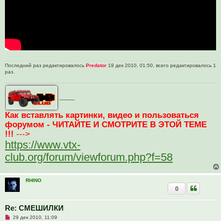
Последний раз редактировалось
Predator
19 дек 2010, 01:50, всего редактировалось 1
раз.
_____
Как вставлять картинки, видео и пользоваться
форумом - ЧИТАЙТЕ И СМОТРИТЕ В ЭТОЙ ТЕМЕ
!!!
--->
https://www.vtx-
club.org/forum/viewforum.php?f=58
RHINO
0
Re: СМЕШИЛКИ
Н
29 дек 2010, 11:09