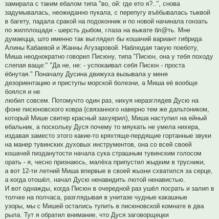
замирала с таким ебалом типа "во, ой: где ето я?..", снова
задумывалась, неожиданно пукала, с перепугу въёбывалась тыквой
в багету, падала сракой на подоконник и по новой начинала гонзать
по жилплощади - шерсть дыбом, глаза на выкате бл@ть. Мне
думаецца, што именно так выглядел бы кошачий вариант гибрида
Алины Кабаевой и Жанны Агузаровой. Наблюдая такую поеботу,
Миша неоднократно говорил Писюну, типа "Писюн, она у тебя походу
слепая ваще:" "Да не, не: - успокаивал себя Писюн - проста
ёбнутая." Поначалу Дусина движуха вызывала у меня
дезориентацию и приступы морской болезни, а Миша её вообще
боялся и не
любил совсем. Потомучто один раз, нихуя неразглядев Дусю на
фоне писюновского ковра (связанного наверно тем же дальтоником,
который Мише свитер красный захуярил), Миша наступил на ейный
ебальник, а поскольку Дуся почему то мяукать не умела нихера,
издавая заместо этого какие-то кряхтяще-пердящие гортанные звуки
на манер тувинских духовых инструментов, она со всей своей
кошачей пизданутости начала сука страшным тувинским голосом
орать - я, чесно признаюсь, малёха припустил жыдким в трусники,
а вот 12-ти летний Миша впервые в своей жызни схватился за серце,
а когда отошёл, начал Дусю ненавидить лютой ненавистью.
И вот однажды, когда Писюн в очередной раз ушёл посрать и залип в
толчке на полчаса, разглядывая в унитазе чудные какашные
узоры, мы с Мишей остались тупить в писюновской комнате в два
рыла. Тут я обратил внимание, что Дуся заговорщецки