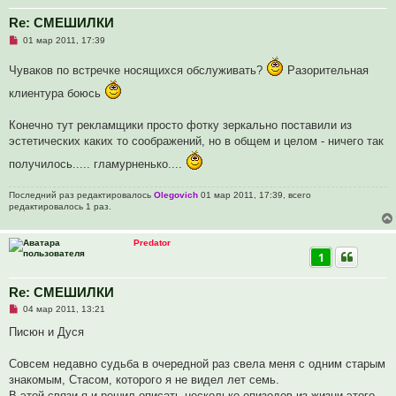
н
и
Re: СМЕШИЛКИ
е
Н
01 мар 2011, 17:39
е
п
Чуваков по встречке носящихся обслуживать?
Разорительная
р
о
клиентура боюсь
ч
и
т
Конечно тут рекламщики просто фотку зеркально поставили из
а
н
эстетических каких то соображений, но в общем и целом - ничего так
н
о
получилось..... гламурненько....
е
с
о
Последний раз редактировалось
Olegovich
01 мар 2011, 17:39, всего
о
редактировалось 1 раз.
б
щ
е
н
Predator
и
1
е
Re: СМЕШИЛКИ
Н
04 мар 2011, 13:21
е
п
Писюн и Дуся
р
о
ч
Совсем недавно судьба в очередной раз свела меня с одним старым
и
знакомым, Стасом, которого я не видел лет семь.
т
а
В этой связи я и решил описать несколько епизодов из жизни этого