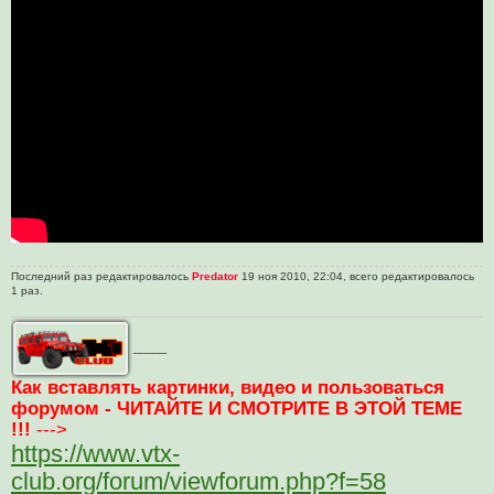
о
ч
и
т
а
н
н
о
е
с
о
о
б
щ
е
н
и
е
Последний раз редактировалось
Predator
19 ноя 2010, 22:04, всего редактировалось
1 раз.
_____
Как вставлять картинки, видео и пользоваться
форумом - ЧИТАЙТЕ И СМОТРИТЕ В ЭТОЙ ТЕМЕ
!!!
--->
https://www.vtx-
club.org/forum/viewforum.php?f=58