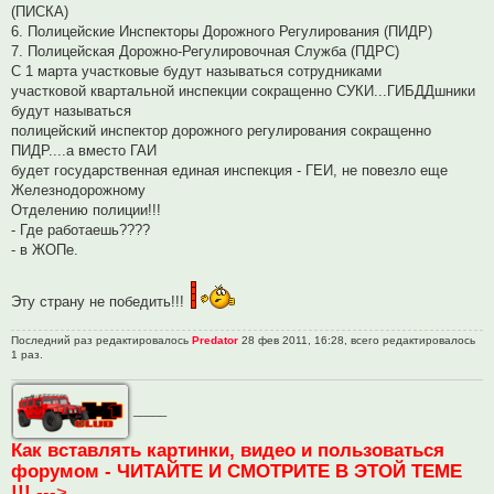
е
(ПИСКА)
с
о
6. Полицейские Инспекторы Дорожного Регулирования (ПИДР)
о
7. Полицейская Дорожно-Регулировочная Служба (ПДРС)
б
щ
С 1 марта участковые будут называться сотрудниками
е
участковой квартальной инспекции сокращенно СУКИ...ГИБДДшники
н
и
будут называться
е
полицейский инспектор дорожного регулирования сокращенно
ПИДР....а вместо ГАИ
будет государственная единая инспекция - ГЕИ, не повезло еще
Железнодорожному
Отделению полиции!!!
- Где работаешь????
- в ЖОПе.
Эту страну не победить!!!
Последний раз редактировалось
Predator
28 фев 2011, 16:28, всего редактировалось
1 раз.
_____
Как вставлять картинки, видео и пользоваться
форумом - ЧИТАЙТЕ И СМОТРИТЕ В ЭТОЙ ТЕМЕ
!!!
--->