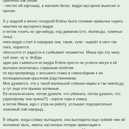
прилично как уебан
- чистил ей картошку, в магазин бегал, ведро мусорное выносил и
прочее.
А у жадной и вечно голодной Клёпы была голимая привычка тырить
ништяки из мусорного ведра
и потом точить их где-нибудь под диваном (это, безпесды, хомячьи
гены) -
пока ведро стоит в коридоре она, такая, хуяк - нырнёт в него так
тихо, пороется,
обоссытся от радости и съёбывает незаметно. Миша про эту мазу
хуй знал, ну и, бл@дь
один раз съебаться из ведра Клёпа просто не успела нихуя и её
вылазка окончилась страшным полётом
по мусоропроводу с восьмого этажа в говносборник к ее
потенциальным крысячим родственникам.
Мне думается, что у такой маленькой собачки нервы и так невпесду,
а тут еще эти прыжки затяжные.
Её искали-искали, потом думали, что убежала, потом думали, что
украли(кому она нужна?!) - короче горе в семье,
а потом Миша, идя с утра на работу, услышал подозрительно
знакомый лай навзрыд...
В общем, когда собаку вытащили, она выглядела еще хуёвей чем ей
положено быть, имела частичную потерю ориентации и