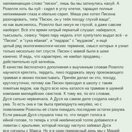
напоминающее слово "писюн", лишь бы мы заткнулись нахуй. А
Розелле хоть бы хуй - сидел в углу клетки, таращил полные
непонимания глаза и обильно серил. Миша уже хотел Писюна
разочаровать, типа "Писюн, он у тебя походу глухой ваще",
но как выяснилось, Розелло был нихуя не глухой, а даже савсем
наоборот. Всё это время хитрый пернатый слушал: набирался,
тыксызыть, сеансу. Через пару недель этот хуепутало выдал всё - и
"Писюн", и "сука ебаная", и "пидарас" с "мудаком", и ещё
целый ряд окологинекологи-ческих терминов, смысл которых я узнал
только несколько лет спустя. Писюн с мамой были в шоке
канечно. И ведь, что характерно, не наебал продавец -
действительно хуй заткнёшь.
В качестве бесплатного дополнения к выученным словам Розелло
научился кряхтеть, пердеть, лихо подражать звуку проезжающего
трамвая и звонко посвистывать. Причём делал он это, походу,
круглосуточно, потому как Писюн приходил в школу с таким
помятым видом, как будто всю ночь катался на трамвае в шумной
компании милицейских свистков. К тому же, по его словам,
Дуся сильно нервничала. А Дуся на самом деле сходила нахуй с
ума. То есть она и так была припизднута нихуёво, но с
появлением Розеллы её стали покидать последние остатки разума.
Если раньше Дуся слушала тока то, что пиздят голоса в
ейной голове, то теперь к этой неебической толпе добавился и
левитан с крыльями, который походу наглухо забивал Дусе
все сигналы с Марса. Ну и в один прекрасный день мы с Мишей