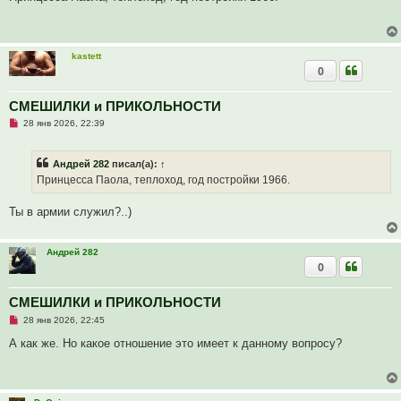
е
р
н
о
и
ч
е
и
т
kastett
а
0
н
н
о
е
СМЕШИЛКИ и ПРИКОЛЬНОСТИ
с
Н
о
28 янв 2026, 22:39
е
о
п
б
р
щ
Андрей 282
писал(а):
↑
о
е
ч
н
Принцесса Паола, теплоход, год постройки 1966.
и
и
т
е
а
Ты в армии служил?..)
н
н
о
е
Андрей 282
с
0
о
о
б
СМЕШИЛКИ и ПРИКОЛЬНОСТИ
щ
е
Н
28 янв 2026, 22:45
н
е
и
п
А как же. Но какое отношение это имеет к данному вопросу?
е
р
о
ч
и
т