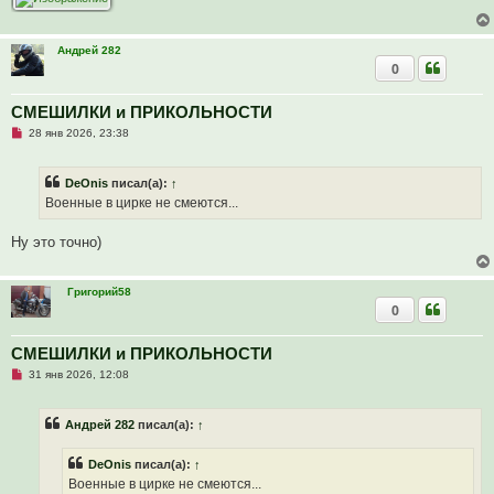
о
о
б
щ
Андрей 282
е
0
н
и
е
СМЕШИЛКИ и ПРИКОЛЬНОСТИ
Н
28 янв 2026, 23:38
е
п
р
DeOnis
писал(а):
↑
о
ч
Военные в цирке не смеются...
и
т
а
Ну это точно)
н
н
о
е
Григорий58
с
0
о
о
б
СМЕШИЛКИ и ПРИКОЛЬНОСТИ
щ
е
Н
31 янв 2026, 12:08
н
е
и
п
е
р
Андрей 282
писал(а):
↑
о
ч
и
DeOnis
писал(а):
↑
т
а
Военные в цирке не смеются...
н