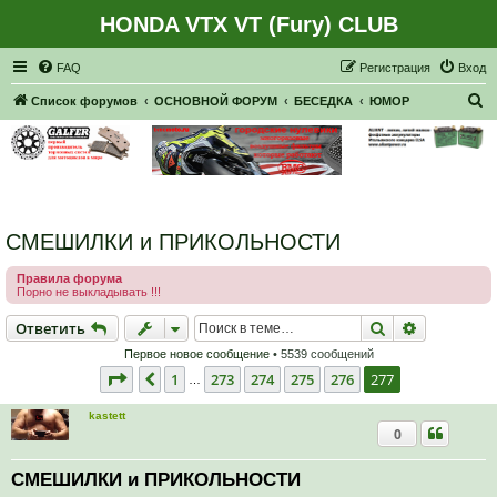
HONDA VTX VT (Fury) CLUB
Регистрация
FAQ
Р
е
г
и
с
т
р
а
ц
и
я
Вход
П
Список форумов
ОСНОВНОЙ ФОРУМ
БЕСЕДКА
ЮМОР
о
и
с
к
СМЕШИЛКИ и ПРИКОЛЬНОСТИ
Правила форума
Порно не выкладывать !!!
Ответить
Поиск
Расширен
О
т
в
е
т
и
т
ь
Первое новое сообщение
• 5539 сообщений
Страница
277
из
277
1
273
274
275
276
277
Пред.
…
kastett
0
СМЕШИЛКИ и ПРИКОЛЬНОСТИ