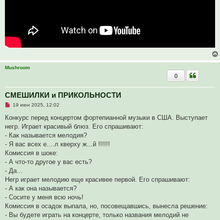
Mushroom
0
СМЕШИЛКИ и ПРИКОЛЬНОСТИ
Н
19 июн 2025, 12:02
е
п
Конкурс перед концертом фортепианной музыки в США. Выступает
р
негр. Играет красивый блюз. Его спрашивают:
о
ч
- Как называется мелодия?
и
- Я вас всех е....л кверху ж...й !!!!!!
т
а
Комиссия в шоке:
н
- А что-то другое у вас есть?
н
о
- Да...
е
Негр играет мелодию еще красивее первой. Его спрашивают:
с
о
- А как она называется?
о
- Сосите у меня всю ночь!
б
щ
Комиссия в осадок выпала, но, посовещавшись, вынесла решение:
е
- Вы будете играть на концерте, только названия мелодий не
н