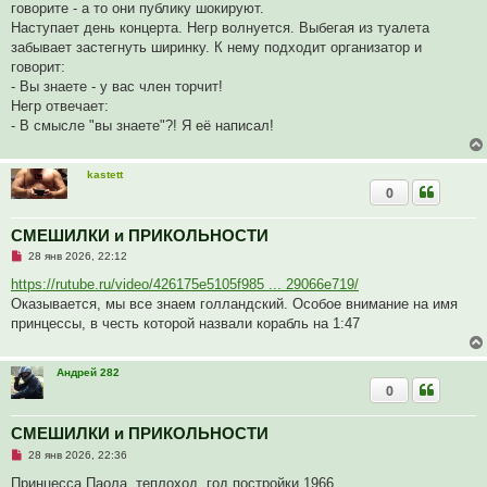
и
говорите - а то они публику шокируют.
е
Наступает день концерта. Негр волнуется. Выбегая из туалета
забывает застегнуть ширинку. К нему подходит организатор и
говорит:
- Вы знаете - у вас член торчит!
Негр отвечает:
- В смысле "вы знаете"?! Я её написал!
kastett
0
СМЕШИЛКИ и ПРИКОЛЬНОСТИ
Н
28 янв 2026, 22:12
е
п
https://rutube.ru/video/426175e5105f985 ... 29066e719/
р
Оказывается, мы все знаем голландский. Особое внимание на имя
о
ч
принцессы, в честь которой назвали корабль на 1:47
и
т
а
н
Андрей 282
н
0
о
е
с
СМЕШИЛКИ и ПРИКОЛЬНОСТИ
о
о
Н
28 янв 2026, 22:36
б
е
щ
п
Принцесса Паола, теплоход, год постройки 1966.