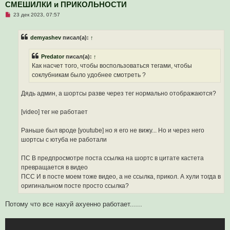
СМЕШИЛКИ и ПРИКОЛЬНОСТИ
Н
23 дек 2023, 07:57
е
п
р
demyashev
писал(а):
↑
о
ч
и
Predator
писал(а):
↑
т
а
Как насчет того, чтобы воспользоваться тегами, чтобы
н
соклубникам было удобнее смотреть ?
н
о
е
Дядь админ, а шортсы разве через тег нормально отображаются?
с
о
о
[video] тег не работает
б
щ
е
Раньше был вроде [youtube] но я его не вижу... Но и через него
н
и
шортсы с ютуба не работали
е
ПС В предпросмотре поста ссылка на шортс в цитате кастета
превращается в видео
ПСС И в посте моем тоже видео, а не ссылка, прикол. А хули тогда в
оригинальном посте просто ссылка?
Потому что все нахуй ахуенно работает......