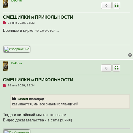
DeOnis
а
0
н
н
о
е
СМЕШИЛКИ и ПРИКОЛЬНОСТИ
с
Н
о
28 янв 2026, 23:33
е
о
п
б
Военные в цирке не смеются...
р
щ
о
е
ч
н
и
и
т
е
а
н
н
о
DeOnis
е
0
с
о
о
СМЕШИЛКИ и ПРИКОЛЬНОСТИ
б
щ
Н
28 янв 2026, 23:34
е
е
н
п
и
р
е
kastett
писал(а):
↑
о
ч
казывается, мы все знаем голландский.
и
т
а
Тогда и китайский мы так же знаем.
н
Видео доказательства - в сети (х.йня)
н
о
е
с