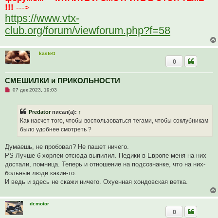
!!!
--->
е
н
https://www.vtx-
и
е
club.org/forum/viewforum.php?f=58
kastett
0
СМЕШИЛКИ и ПРИКОЛЬНОСТИ
Н
07 дек 2023, 19:03
е
п
р
Predator
писал(а):
↑
о
ч
Как насчет того, чтобы воспользоваться тегами, чтобы соклубникам
и
было удобнее смотреть ?
т
а
н
Думаешь, не пробовал? Не пашет ничего.
н
о
PS Лучше б хорлеи отсюда выпилил. Педики в Европе меня на них
е
достали, помница. Теперь и отношение на подсознанке, что на них-
с
о
больные люди какие-то.
о
И ведь и здесь не скажи ничего. Охуенная хондовская ветка.
б
щ
е
н
dr.motor
и
0
е