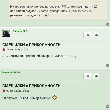
н
о
Ну это точно)..ну почему не смеются???...я отслужил почти 20
е
лет..жизни радуюсь..иногда..правда цирк ненавижу его и в
с
о
реальности предостаточно
о
б
щ
е
н
Андрей 282
и
0
е
СМЕШИЛКИ и ПРИКОЛЬНОСТИ
Н
31 янв 2026, 16:09
е
п
Армейский как флотский юмор понимают не все)
р
о
ч
и
т
Minigan Gatling
а
0
н
н
о
е
СМЕШИЛКИ и ПРИКОЛЬНОСТИ
с
Н
о
02 фев 2026, 13:11
е
о
п
б
Отслужил 31 год. Юмор люблю.
р
щ
о
е
ч
н
и
и