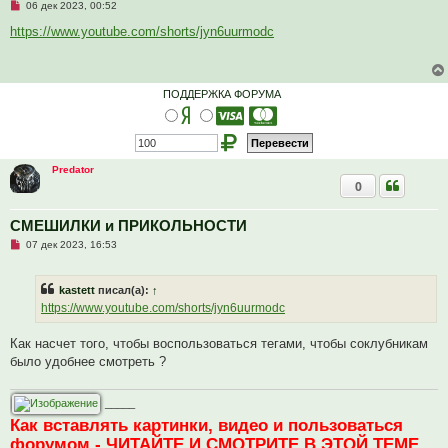
Н
06 дек 2023, 00:52
е
п
https://www.youtube.com/shorts/jyn6uurmodc
р
о
ч
и
т
ПОДДЕРЖКА ФОРУМА
а
н
н
о
е
с
Predator
о
0
о
б
щ
е
СМЕШИЛКИ и ПРИКОЛЬНОСТИ
н
Н
и
07 дек 2023, 16:53
е
е
п
р
kastett
писал(а):
↑
о
ч
https://www.youtube.com/shorts/jyn6uurmodc
и
т
а
Как насчет того, чтобы воспользоваться тегами, чтобы соклубникам
н
было удобнее смотреть ?
н
о
е
с
_____
о
Как вставлять картинки, видео и пользоваться
о
б
форумом - ЧИТАЙТЕ И СМОТРИТЕ В ЭТОЙ ТЕМЕ
щ