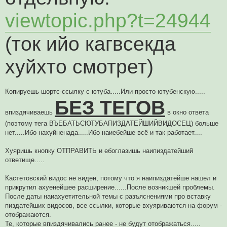
viewtopic.php?t=24944
(ток ийо кагвсекда
хуйхто смотрет)
Копируешь шортс-ссылку с ютуба.....Или просто ютубенскую.....
БЕЗ ТЕГОВ
впиздячиваешь
в окно ответа
(поэтому тега ВЪЕБАТЬСЮТУБАПИЗДАТЕЙШИЙВИДОСЕЦ) больше
нет.....Ибо нахуйненада.....Ибо наиебейше всё и так работает....
Хуяришь кнопку ОТПРАВИТЬ и ебоглазишь наипиздатейший
ответище.....
Кастетовский видос не виден, потому что я наипиздатейше нашел и
прикрутил ахуенейшее расширение......После возникшей проблемы.
После даты наиахуетительной темы с разъяснениями про вставку
пиздатейших видосов, все ссылки, которые вхуяриваются на форум -
отображаются.
Те, которые впиздячивались ранее - не будут отображаться.....