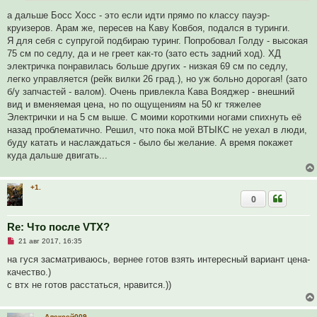
т
а
а дальше Босс Хосс - это если идти прямо по классу пауэр-
н
круизеров. Арам же, пересев на Каву Ковбоя, подался в туринги.
н
о
Я для себя с супругой подбираю туринг. Попробовал Голду - высокая
е
75 см по седлу, да и не греет как-то (зато есть задний ход). ХД
с
о
электричка понравилась больше других - низкая 69 см по седлу,
о
легко управляется (рейк вилки 26 град.), но уж больно дорогая! (зато
б
щ
б/у запчастей - валом). Очень привлекла Кава Вояджер - внешний
е
вид и вменяемая цена, но по ощущениям на 50 кг тяжелее
н
и
Электрички и на 5 см выше. С моими короткими ногами спихнуть её
е
назад проблематично. Решил, что пока мой ВТЫКС не уехал в люди,
буду катать и наслаждаться - было бы желание. А время покажет
куда дальше двигать...
+1.
0
Re: Что после VTX?
Н
21 авг 2017, 16:35
е
п
на гуся засматриваюсь, вернее готов взять интересный вариант цена-
р
качество.)
о
ч
с втх не готов расстаться, нравится.))
и
т
а
н
Алексей009