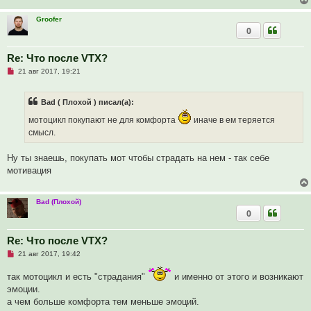
б
щ
е
Groofer
н
0
и
е
Re: Что после VTX?
Н
21 авг 2017, 19:21
е
п
р
Bad ( Плохой ) писал(а):
о
ч
мотоцикл покупают не для комфорта
иначе в ем теряется
и
т
смысл.
а
н
н
Ну ты знаешь, покупать мот чтобы страдать на нем - так себе
о
мотивация
е
с
о
о
Bad (Плохой)
б
0
щ
е
н
и
Re: Что после VTX?
е
Н
21 авг 2017, 19:42
е
п
так мотоцикл и есть "страдания"
и именно от этого и возникают
р
о
эмоции.
ч
а чем больше комфорта тем меньше эмоций.
и