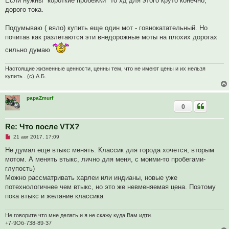
Если нужны "короткие пробежки" то хд для этого круто конечно,
о
дорого тока.
е
с
о
Подумываю ( вяло) купить еще один мот - говнокатательный. Но
о
б
почитав как разлетаются эти внедорожные моты на плохих дорогах
щ
е
сильно думаю
н
и
е
Настоящие жизненные ценности, ценны тем, что не имеют цены и их нельзя
купить . (с) А.Б.
papaZmurf
0
Re: Что после VTX?
Н
21 авг 2017, 17:09
е
п
Не думал еще втыкс менять. Классик для города хочется, вторым
р
мотом. А менять втыкс, лично для меня, с моими-то пробегами-
о
ч
глупость)
и
Можно рассматривать харлеи или индианы, новые уже
т
а
потехнологичнее чем втыкс, но это же невменяемая цена. Поэтому
н
пока втыкс и желание классика
н
о
е
Не говорите что мне делать и я не скажу куда Вам идти.
с
о
+7-9Об-738-89-37
о