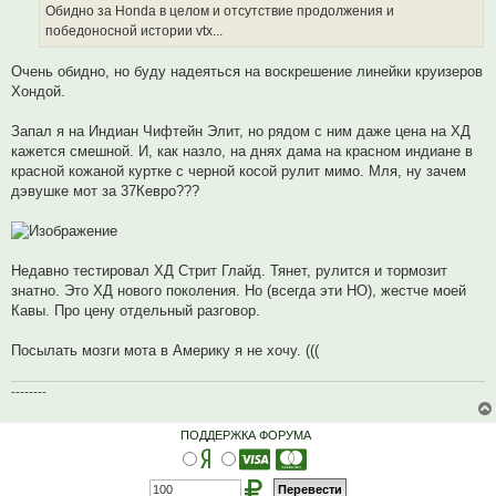
Обидно за Honda в целом и отсутствие продолжения и
победоносной истории vtx...
Очень обидно, но буду надеяться на воскрешение линейки круизеров
Хондой.
Запал я на Индиан Чифтейн Элит, но рядом с ним даже цена на ХД
кажется смешной. И, как назло, на днях дама на красном индиане в
красной кожаной куртке с черной косой рулит мимо. Мля, ну зачем
дэвушке мот за 37Кевро???
Недавно тестировал ХД Стрит Глайд. Тянет, рулится и тормозит
знатно. Это ХД нового поколения. Но (всегда эти НО), жестче моей
Кавы. Про цену отдельный разговор.
Посылать мозги мота в Америку я не хочу. (((
--------
ПОДДЕРЖКА ФОРУМА