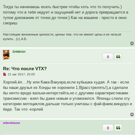
т
а
Тогда ты начинаешь ехать быстрее чтобы хоть что то получить:)
н
н
потому что в тебя недует и ощущений нет и дорога превращается в
о
тупое доезжание от точки до точки:) Как на машине - просто в окно
е
с
смориш
о
о
б
Настоящие жизненные ценности, ценны тем, что не имеют цены и их нельзя
щ
купить . (с) А.Б.
е
н
и
е
SHWAAH
0
Re: Что после VTX?
Н
21 авг 2017, 20:05
е
п
Хорлей,ёп....Ну или Кава-Вакуера,если кубышка худая. А так - если
р
бы наши друзья из Хонды не хоронили 1,8(расстрелять!),а сделали
о
ч
бы нечто вроде вальки-интерстейта,но с другими характеристиками
и
трансмиссии - взял бы даже новым и угомонился. Японцы слили эту
т
а
категорию мотоциклов,дальше только унитазы с фай-фаем,виндоуз и
н
биде. Так что -хорлей.
н
о
е
с
wibrohwost
о
0
о
б