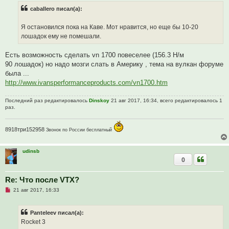
р
caballero писал(а):
о
ч
и
Я остановился пока на Каве. Мот нравится, но еще бы 10-20
т
а
лошадок ему не помешали.
н
н
о
Есть возможность сделать vn 1700 повеселее (156.3 Н/м
е
90 лошадок) но надо мозги слать в Америку , тема на вулкан форуме
с
о
была ...
о
http://www.ivansperformanceproducts.com/vn1700.htm
б
щ
е
Последний раз редактировалось
Dinskoy
21 авг 2017, 16:34, всего редактировалось 1
н
раз.
и
е
8918три152958
Звонок по России бесплатный
udinsb
0
Re: Что после VTX?
Н
21 авг 2017, 16:33
е
п
р
Panteleev писал(а):
о
ч
Rocket 3
и