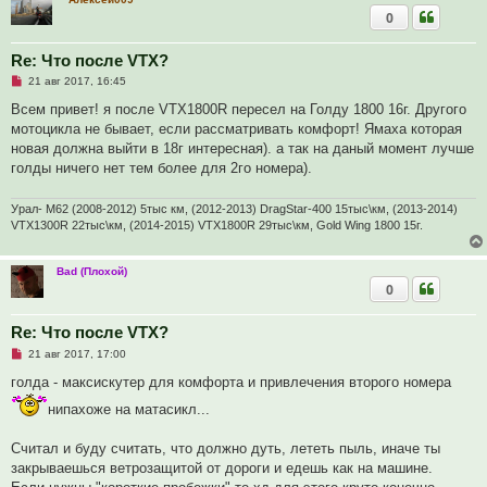
н
0
о
е
с
Re: Что после VTX?
о
о
Н
21 авг 2017, 16:45
б
е
щ
п
Всем привет! я после VTX1800R пересел на Голду 1800 16г. Другого
е
р
мотоцикла не бывает, если рассматривать комфорт! Ямаха которая
н
о
и
ч
новая должна выйти в 18г интересная). а так на даный момент лучше
е
и
голды ничего нет тем более для 2го номера).
т
а
н
Урал- М62 (2008-2012) 5тыс км, (2012-2013) DragStar-400 15тыс\км, (2013-2014)
н
о
VTX1300R 22тыс\км, (2014-2015) VTX1800R 29тыс\км, Gold Wing 1800 15г.
е
с
о
Bad (Плохой)
о
0
б
щ
е
н
Re: Что после VTX?
и
Н
21 авг 2017, 17:00
е
е
п
голда - максискутер для комфорта и привлечения второго номера
р
о
нипахоже на матасикл...
ч
и
т
Считал и буду считать, что должно дуть, лететь пыль, иначе ты
а
закрываешься ветрозащитой от дороги и едешь как на машине.
н
н