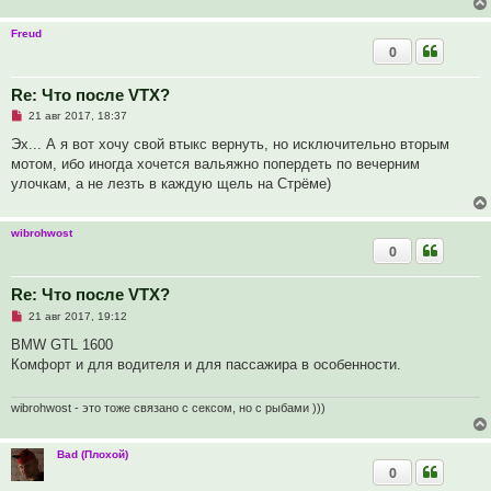
б
щ
Freud
е
0
н
и
е
Re: Что после VTX?
Н
21 авг 2017, 18:37
е
п
Эх... А я вот хочу свой втыкс вернуть, но исключительно вторым
р
мотом, ибо иногда хочется вальяжно попердеть по вечерним
о
ч
улочкам, а не лезть в каждую щель на Стрёме)
и
т
а
wibrohwost
н
н
0
о
е
с
Re: Что после VTX?
о
о
Н
21 авг 2017, 19:12
б
е
щ
п
BMW GTL 1600
е
р
Комфорт и для водителя и для пассажира в особенности.
н
о
и
ч
е
и
т
wibrohwost - это тоже связано с сексом, но с рыбами )))
а
н
н
Bad (Плохой)
о
0
е
с