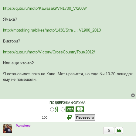
и
т
а
https://quto.ru/moto/Kawasaki/VN1700_V/2009/
н
н
о
Ямаха?
е
с
о
http://motoking.ru/bikes/moto/1438/Stra ... V1900_2010
о
б
щ
Виктори?
е
н
и
https://quto.ru/moto/Victory/CrossCountryTour/2012/
е
Или еще что-то?
Я остановился пока на Каве. Мот нравится, но еще бы 10-20 лошадок
ему не помешали.
--------
ПОДДЕРЖКА ФОРУМА
Panteleev
0