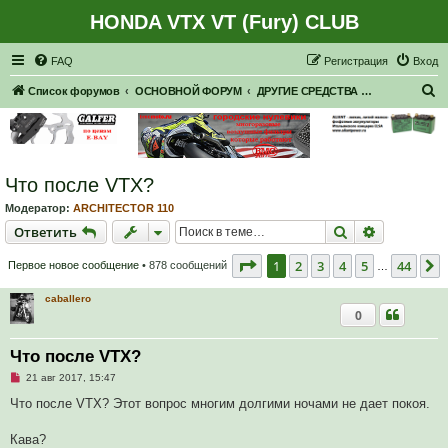
HONDA VTX VT (Fury) CLUB
Регистрация
FAQ
Р
е
г
и
с
т
р
а
ц
и
я
Вход
П
Список форумов
ОСНОВНОЙ ФОРУМ
ДРУГИЕ СРЕДСТВА ПЕРЕДВИЖЕНИЯ
о
и
с
Что после VTX?
к
Модератор:
ARCHITECTOR 110
Ответить
Поиск
Расширен
О
т
в
е
т
и
т
ь
Страница
1
из
44
1
2
3
4
5
44
Первое новое сообщение
• 878 сообщений
…
caballero
0
Что после VTX?
Н
21 авг 2017, 15:47
е
п
Что после VTX? Этот вопрос многим долгими ночами не дает покоя.
р
о
ч
Кава?