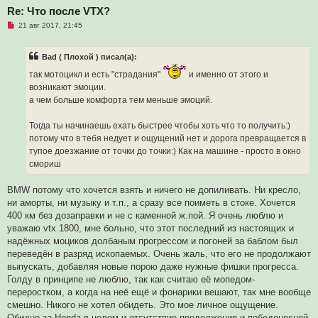
щ
Re: Что после VTX?
е
н
Н
21 авг 2017, 21:45
и
е
е
п
р
Bad ( Плохой ) писал(а):
о
ч
так мотоцикл и есть "страдания"
и именно от этого и
и
т
возникают эмоции.
а
а чем больше комфорта тем меньше эмоций.
н
н
о
Тогда ты начинаешь ехать быстрее чтобы хоть что то получить:)
е
с
потому что в тебя недует и ощущений нет и дорога превращается в
о
тупое доезжание от точки до точки:) Как на машине - просто в окно
о
б
смориш
щ
е
н
BMW потому что хочется взять и ничего не допиливать. Ни кресло,
и
ни аморты, ни музыку и т.п., а сразу все поиметь в стоке. Хочется
е
400 км без дозаправки и не с каменной ж.пой. Я очень люблю и
уважаю vtx 1800, мне больно, что этот последний из настоящих и
надёжных моциков долбаным прогрессом и погоней за баблом был
переведён в разряд ископаемых. Очень жаль, что его не продолжают
выпускать, добавляя новые порою даже нужные фишки прогресса.
Голду в принципе не люблю, так как считаю её мопедом-
переростком, а когда на неё ещё и фонарики вешают, так мне вообще
смешно. Никого не хотел обидеть. Это мое личное ощущение.
Обидно за Honda в целом и отсутствие продолжения и победоносной