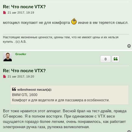
о
о
Re: Что после VTX?
б
Н
21 авг 2017, 19:19
щ
е
е
п
н
мотоцикл покупают не для комфорта
иначе в ем теряется смысл.
р
и
о
е
ч
и
т
Настоящие жизненные ценности, ценны тем, что не имеют цены и их нельзя
а
купить . (с) А.Б.
н
н
о
Groofer
е
с
0
о
о
б
Re: Что после VTX?
щ
е
Н
21 авг 2017, 19:20
н
е
и
п
е
р
wibrohwost писал(а):
о
ч
BMW GTL 1600
и
Комфорт и для водителя и для пассажира в особенности.
т
а
н
Вот тоже нравится этот аппарат. Весной брал на тест-драйв, правда
н
о
GT-версию. Я в полном восторге. При одинаковом с VTX весе
е
ощущается гораздо более легким, очень понравилось, как работает
с
о
электронная ручка газа, рулежка великолепная.
о