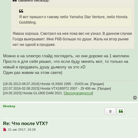
caballero писал(а):
о
ч
и
т
а
Я вот пришел к такому либо Yamaha Star Venture, либо Honda
н
GoldWing.
н
о
е
Ямаха хороша. Смотрел на нее пока вес не узнал. В данном случае
с
о
Голда выигрывает. Мне F6B больше по душе. Жаль на втор.рынке
о
нет ни одной в продаже.
б
щ
е
Можно и на электро глайд поглядеть, но они дороже на 1 миллион.
н
и
Просто я для себя решил, что если буду менять мот, то только на
е
новый и продавать душу дьяволу за это xD
Один раз живем на этом свете)
[18.05.2013-08.07.2016] Honda VLX600 1995 - 15433 км. [Продан]
[22.07.2016-02.08.2023] Honda VTX1800T2 2007 - 29 406 км. [Продан]
[24.05.2023] Honda GL1800 DAM 2021. [
Эксплуатируется
]
Dinskoy
0
Re: Что после VTX?
Н
21 авг 2017, 16:28
е
п