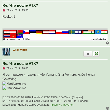
Re: Что после VTX?
Н
21 авг 2017, 15:53
е
п
Rocket 3
р
о
ч
и
т
а
н
н
о
е
с
Шерстяной
о
0
о
б
щ
Re: Что после VTX?
е
н
Н
21 авг 2017, 16:05
и
е
е
п
Я вот пришел к такому либо Yamaha Star Venture, либо Honda
р
GoldWing.
о
ч
и
т
а
н
[18.05.2013-08.07.2016] Honda VLX600 1995 - 15433 км. [Продан]
н
о
[22.07.2016-02.08.2023] Honda VTX1800T2 2007 - 29 406 км. [Продан]
е
[24.05.2023] Honda GL1800 DAM 2021. [
Эксплуатируется
]
с
о