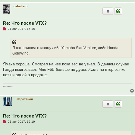
о
caballero
б
щ
0
е
н
и
Re: Что после VTX?
е
Н
21 авг 2017, 16:15
е
п
р
о
ч
Я вот пришел к такому либо Yamaha Star Venture, либо Honda
и
GoldWing.
т
а
н
Ямаха хороша. Смотрел на нее пока вес не узнал. В данном случае
н
о
Голда выигрывает. Мне F6B больше по душе. Жаль на втор.рынке
е
нет ни одной в продаже.
с
о
о
--------
б
щ
е
н
Шерстяной
и
0
е
Re: Что после VTX?
Н
21 авг 2017, 16:19
е
п
р