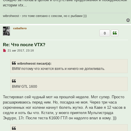
истории vtx...
wibrohwost - это тоже связано с сексом, но с рыбами )))
caballero
0
Re: Что после VTX?
Н
21 авг 2017, 23:16
е
п
р
wibrohwost писал(а):
о
ч
BMW потому что хочется взять и ничего не допиливать.
и
т
а
н
н
BMW GTL 1600
о
е
с
Тестировал сей чудный мот на прошлой неделе. Мот супер. Просто
о
расшаркиваюсь перед ним. Но, посадка не моя. Через три часа
о
б
скрюченных ног колени начнут болеть жутко. А на Каве я 12 часов в
щ
седле и хоть бы что. Кстати, у моего приятеля Мультистрада
е
н
Эндуро, 17г. После теста К1600 ГТЛ он надолго впал в кому. )))
и
е