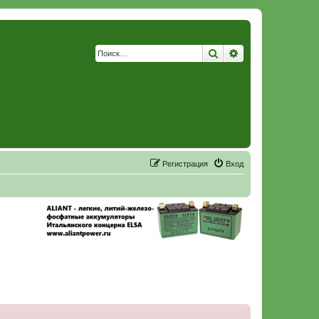
Поиск
Расширенный по
Р
е
г
и
с
т
р
а
ц
и
я
Вход