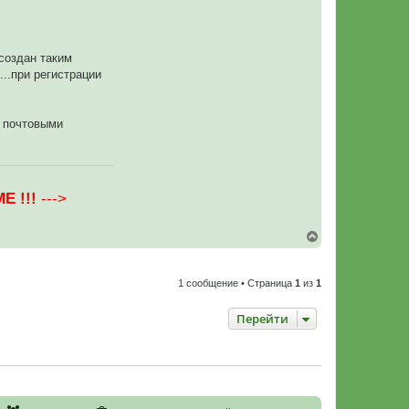
н
а
я
и
н
 создан таким
ф
...при регистрации
о
р
м
а
ц
ми почтовыми
и
я
п
о
л
ь
Е !!!
--->
з
о
в
а
В
т
е
е
р
л
н
я
1 сообщение • Страница
1
из
1
P
у
r
т
e
ь
Перейти
d
с
a
я
t
к
o
r
н
а
ч
а