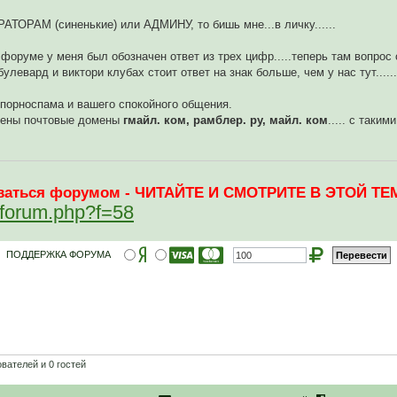
РАМ (синенькие) или АДМИНУ, то бишь мне...в личку......
 форуме у меня был обозначен ответ из трех цифр.....теперь там вопрос
булевард и виктори клубах стоит ответ на знак больше, чем у нас тут......
 порноспама и вашего спокойного общения.
лены почтовые домены
гмайл. ком, рамблер. ру, майл. ком
..... с таки
зоваться форумом - ЧИТАЙТЕ И СМОТРИТЕ В ЭТОЙ ТЕМ
ewforum.php?f=58
ПОДДЕРЖКА ФОРУМА
вателей и 0 гостей