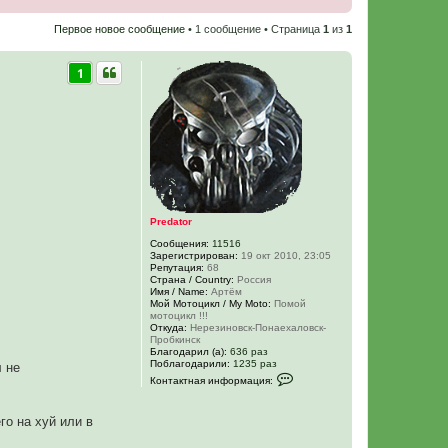
Первое новое сообщение
• 1 сообщение • Страница
1
из
1
1
Predator
Сообщения:
11516
Зарегистрирован:
19 окт 2010, 23:05
Репутация:
68
Страна / Country:
Россия
Имя / Name:
Артём
Мой Мотоцикл / My Moto:
Помой
мотоцикл !!!
Откуда:
Нерезиновск-Понаехаловск-
Пробкинск
Благодарил (а):
636 раз
Поблагодарили:
1235 раз
л не
К
Контактная информация:
о
н
т
го на хуй или в
а
к
т