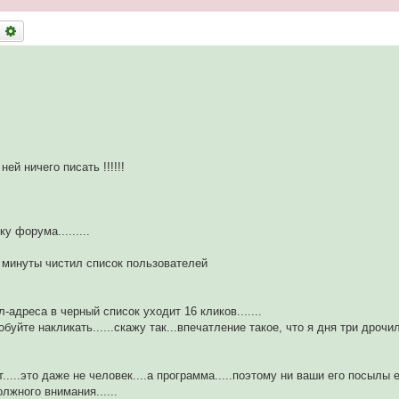
оиск
Расширенный поиск
ей ничего писать !!!!!!
 форума.........
3 минуты чистил список пользователей
адреса в черный список уходит 16 кликов.......
робуйте накликать......скажу так...впечатление такое, что я дня три дрочи
....это даже не человек....а программа.....поэтому ни ваши его посылы е
лжного внимания......