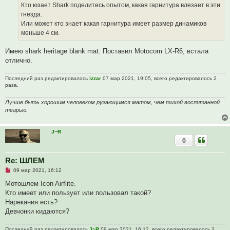
о
Кто юзает Shark поделитесь опытом, какая гарнитура влезает в эти
е
гнезда.
с
о
Или может кто знает какая гарнитура имеет размер динамиков
о
меньше 4 см.
б
щ
е
Имею shark heritage blank mat. Поставил Motocom LX-R6, встала
н
и
отлично.
е
Последний раз редактировалось
izzar
07 мар 2021, 19:05, всего редактировалось 2
раза.
Лучше быть хорошим человеком ругающимся матом, чем тихой воспитанной
тварью.
J~R
0
Re: ШЛЕМ
Н
09 мар 2021, 16:12
е
п
Мотошлем Icon Airflite.
р
Кто имеет или пользует или пользовал такой?
о
ч
Нарекания есть?
и
Девчонки кидаются?
т
а
н
Последний раз редактировалось
J~R
09 мар 2021, 16:12, всего редактировалось 2