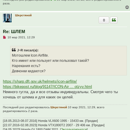
н
раза.
о
е
с
о
Шерстяной
о
0
б
щ
е
Re: ШЛЕМ
н
и
Н
10 мар 2021, 12:29
е
е
п
р
J~R писал(а):
о
ч
Мотошлем Icon Airflite.
и
Кто имеет или пользует или пользовал такой?
т
а
Нарекания есть?
н
Девчонки кидаются?
н
о
е
https://sharp.dft.gov.uk/helmets/icon-airflite/
с
о
https://bikepost.ru/blog/91147/ICON-Air ... otzyv.html
о
Немного гугла, да и все отзывы индивидуальны. Смотря чего ты
б
щ
хочешь от шлема и для каких он целей.
е
н
и
Последний раз редактировалось
Шерстяной
10 мар 2021, 12:29, всего
е
редактировалось 2 раза.
[18.05.2013-08.07.2016] Honda VLX600 1995 - 15433 км. [Продан]
[22.07.2016-02.08.2023] Honda VTX1800T2 2007 - 29 406 км. [Продан]
[24.05.2023] Honda GL1800 DAM 2021. [
Эксплуатируется
]