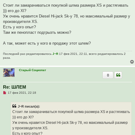
е
п
Стоит ли замарачиваться покупкой шлма размера XS и растягивать
р
))) его до Xl?
о
ч
Уж очень нравится Diesel Hi-jack Sk-y 78, но максимальный размер у
и
производителя XS.
т
а
Есть у кого опыт?
н
Там же пенопласт подгрызть можно?
н
о
е
А так, может есть у кого в продажу этот шлем?
с
о
о
Последний раз редактировалось
J~R
17 фев 2021, 22:11, всего редактировалось 2
б
раза.
щ
е
н
и
Старый Социопат
е
0
Re: ШЛЕМ
Н
17 фев 2021, 22:18
е
п
р
J~R писал(а):
о
ч
Стоит ли замарачиваться покупкой шлма размера XS и растягивать
и
))) его до Xl?
т
а
Уж очень нравится Diesel Hi-jack Sk-y 78, но максимальный размер
н
у производителя XS.
н
о
Есть у кого опыт?