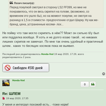
р
Лехич писал(а):
о
ч
Перед покупкой смотрел в сторону LS2 FF399, но мне не
и
понравилось, что он весь скрипел на голове, (возможно, со
т
а
временем это ушло бы), но на момент покупки, не смотря на
н
разницу в 1,5 в стоимости- предпочтение отдал Шарку. Ну как же-
н
о
бренд, цена, устраненные косяки- лох...
е
с
о
Не пойму что там могло скрипеть в нём?? Можт он сильно б/у был
о
или подделка вообще. Я хоть и не долго юзаю такой.. но никаких
б
щ
лишних скрипов не замечал. По мне так очень удобный и практичный
е
шлем.. каких то бесящих косяков пока не выявил.
н
и
е
Последний раз редактировалось
Honda-Vod
19 мар 2020, 17:26, всего
редактировалось 2 раза.
Honda-Vod
0
Re: ШЛЕМ
Н
19 мар 2020, 17:35
е
п
У меня и интеграл похожий есть.. -тоже норм!