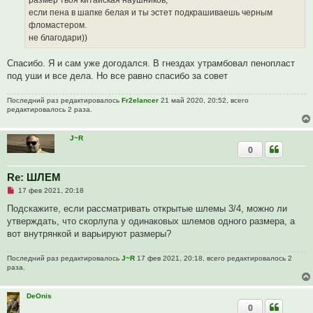
размер твоя китайская наушников,
т
а
если пена в шапке белая и ты эстет подкрашиваешь черным
н
фломастером.
н
о
не благодари))
е
с
о
Спасибо. Я и сам уже догодался. В гнездах утрамбовал пенопласт
о
под уши и все дела. Но все равно спасибо за совет
б
щ
е
Последний раз редактировалось
Fr2elancer
21 май 2020, 20:52, всего
н
редактировалось 2 раза.
и
е
J~R
0
Re: ШЛЕМ
Н
17 фев 2021, 20:18
е
п
Подскажите, если рассматривать открытые шлемы 3/4, можно ли
р
утверждать, что скорлупа у одинаковых шлемов одного размера, а
о
ч
вот внутрянкой и варьируют размеры?
и
т
а
Последний раз редактировалось
J~R
17 фев 2021, 20:18, всего редактировалось 2
н
раза.
н
о
е
DeOnis
с
0
о