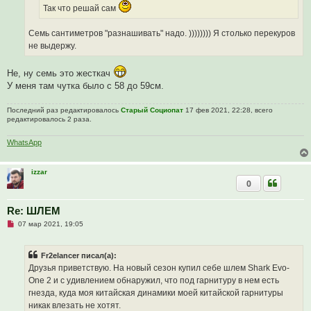
Так что решай сам
Семь сантиметров "разнашивать" надо. )))))))) Я столько перекуров
не выдержу.
Не, ну семь это жесткач
У меня там чутка было с 58 до 59см.
Последний раз редактировалось
Старый Социопат
17 фев 2021, 22:28, всего
редактировалось 2 раза.
WhatsApp
izzar
0
Re: ШЛЕМ
Н
07 мар 2021, 19:05
е
п
р
Fr2elancer писал(а):
о
ч
Друзья приветствую. На новый сезон купил себе шлем Shark Evo-
и
One 2 и с удивлением обнаружил, что под гарнитуру в нем есть
т
а
гнезда, куда моя китайская динамики моей китайской гарнитуры
н
никак влезать не хотят.
н