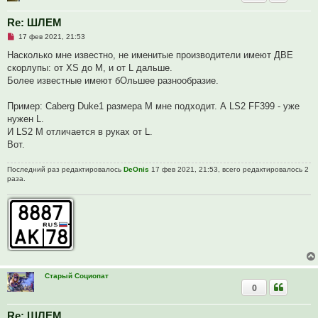
о
б
щ
Re: ШЛЕМ
е
Н
17 фев 2021, 21:53
н
е
и
п
Насколько мне известно, не именитые производители имеют ДВЕ
е
р
скорлупы: от XS до М, и от L дальше.
о
ч
Более известные имеют бОльшее разнообразие.
и
т
а
Пример: Caberg Duke1 размера M мне подходит. А LS2 FF399 - уже
н
нужен L.
н
о
И LS2 M отличается в руках от L.
е
Вот.
с
о
о
Последний раз редактировалось
DeOnis
17 фев 2021, 21:53, всего редактировалось 2
б
раза.
щ
е
н
и
е
Старый Социопат
0
Re: ШЛЕМ