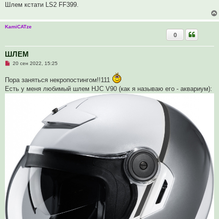
и
Шлем кстати LS2 FF399.
т
а
н
н
KamiCATze
о
0
е
с
о
ШЛЕМ
о
б
Н
20 сен 2022, 15:25
щ
е
е
п
н
Пора заняться некропостингом!!111
р
и
о
Есть у меня любимый шлем HJC V90 (как я называю его - аквариум):
е
ч
и
т
а
н
н
о
е
с
о
о
б
щ
е
н
и
е