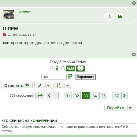
dr.motor
0
ШЛЕМ
Н
20 сен 2022, 17:17
е
п
конторы которые делают линзы для очков
р
о
ч
и
т
ПОДДЕРЖКА ФОРУМА
а
н
н
о
е
с
Ответить
О
т
в
е
т
и
т
ь
о
о
б
Страница
33
из
37
1
31
32
33
34
35
37
Пред.
След
739 сообщений
…
…
щ
е
н
Перейти
и
е
КТО СЕЙЧАС НА КОНФЕРЕНЦИИ
Сейчас этот форум просматривают: нет зарегистрированных пользователей и 0
гостей