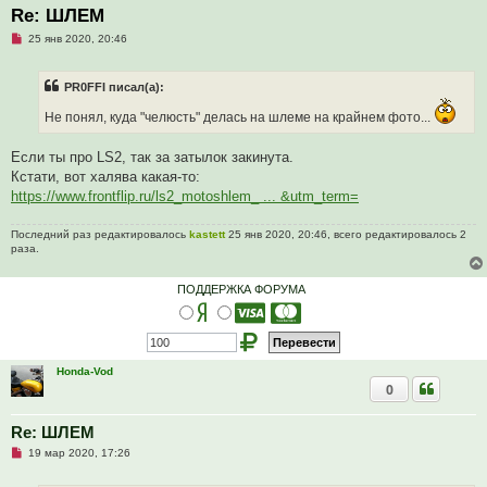
Re: ШЛЕМ
Н
25 янв 2020, 20:46
е
п
р
PR0FFI писал(а):
о
ч
и
Не понял, куда "челюсть" делась на шлеме на крайнем фото...
т
а
Если ты про LS2, так за затылок закинута.
н
н
Кстати, вот халява какая-то:
о
https://www.frontflip.ru/ls2_motoshlem_ ... &utm_term=
е
с
о
о
Последний раз редактировалось
kastett
25 янв 2020, 20:46, всего редактировалось 2
б
раза.
щ
е
н
ПОДДЕРЖКА ФОРУМА
и
е
Honda-Vod
0
Re: ШЛЕМ
Н
19 мар 2020, 17:26
е
п