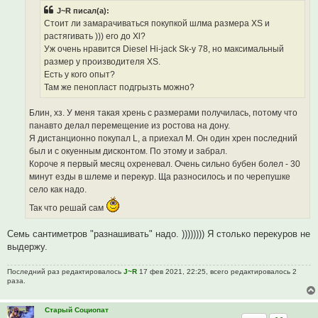
и
J~R писал(а):
т
а
Стоит ли замарачиваться покупкой шлма размера XS и
н
растягивать ))) его до Xl?
н
о
Уж очень нравится Diesel Hi-jack Sk-y 78, но максимальный
е
размер у производителя XS.
с
о
Есть у кого опыт?
о
Там же пенопласт подгрызть можно?
б
щ
е
Блин, хз. У меня такая хрень с размерами получилась, потому что
н
и
панавто делал перемещение из ростова на дону.
е
Я дистанционно покупал L, а приехал М. Он один хрен последний
был и с окуенным дисконтом. По этому и забрал.
Короче я первый месяц охреневал. Очень сильно бубен болел - 30
минут езды в шлеме и перекур. Ща разносилось и по черепушке
село как надо.
Так что решай сам
Семь сантиметров "разнашивать" надо. )))))))) Я столько перекуров не
выдержу.
Последний раз редактировалось
J~R
17 фев 2021, 22:25, всего редактировалось 2
раза.
Старый Социопат