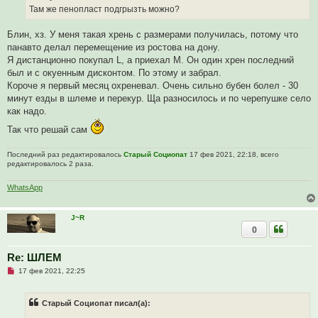
е
Там же пенопласт подгрызть можно?
с
о
о
Блин, хз. У меня такая хрень с размерами получилась, потому что
б
щ
панавто делал перемещение из ростова на дону.
е
Я дистанционно покупал L, а приехал М. Он один хрен последний
н
и
был и с окуенным дисконтом. По этому и забрал.
е
Короче я первый месяц охреневал. Очень сильно бубен болел - 30
минут езды в шлеме и перекур. Ща разносилось и по черепушке село
как надо.
Так что решай сам
Последний раз редактировалось
Старый Социопат
17 фев 2021, 22:18, всего
редактировалось 2 раза.
WhatsApp
J~R
0
Re: ШЛЕМ
Н
17 фев 2021, 22:25
е
п
р
Старый Социопат писал(а):
о
ч