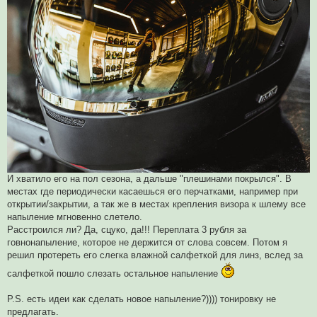
И хватило его на пол сезона, а дальше "плешинами покрылся". В
местах где периодически касаешься его перчатками, например при
открытии/закрытии, а так же в местах крепления визора к шлему все
напыление мгновенно слетело.
Расстроился ли? Да, сцуко, да!!! Переплата 3 рубля за
говнонапыление, которое не держится от слова совсем. Потом я
решил протереть его слегка влажной салфеткой для линз, вслед за
салфеткой пошло слезать остальное напыление
P.S. есть идеи как сделать новое напыление?)))) тонировку не
предлагать.