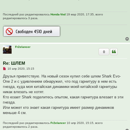
р
о
ч
и
Последний раз редактировалось
Honda-Vod
19 мар 2020, 17:35, всего
т
редактировалось 3 раза.
а
н
н
о
е
с
о
о
б
Fr2elancer
щ
0
е
н
и
Re: ШЛЕМ
е
Н
10 апр 2020, 15:15
е
п
Друзья приветствую. На новый сезон купил себе шлем Shark Evo-
р
One 2 и с удивлением обнаружил, что под гарнитуру в нем есть
о
ч
гнезда, куда моя китайская динамики моей китайской гарнитуры
и
никак влезать не хотят.
т
а
Кто юзает Shark поделитесь опытом, какая гарнитура влезает в эти
н
гнезда.
н
о
Или может кто знает какая гарнитура имеет размер динамиков
е
меньше 4 см.
с
о
о
Последний раз редактировалось
Fr2elancer
10 апр 2020, 15:15, всего
б
редактировалось 2 раза.
щ