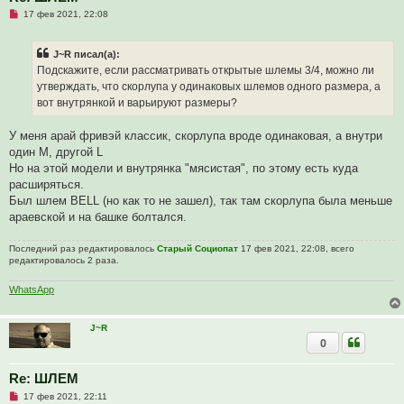
Н
17 фев 2021, 22:08
е
п
р
J~R писал(а):
о
ч
Подскажите, если рассматривать открытые шлемы 3/4, можно ли
и
утверждать, что скорлупа у одинаковых шлемов одного размера, а
т
а
вот внутрянкой и варьируют размеры?
н
н
о
У меня арай фривэй классик, скорлупа вроде одинаковая, а внутри
е
один М, другой L
с
о
Но на этой модели и внутрянка "мясистая", по этому есть куда
о
расширяться.
б
щ
Был шлем BELL (но как то не зашел), так там скорлупа была меньше
е
араевской и на башке болтался.
н
и
е
Последний раз редактировалось
Старый Социопат
17 фев 2021, 22:08, всего
редактировалось 2 раза.
WhatsApp
J~R
0
Re: ШЛЕМ
Н
17 фев 2021, 22:11