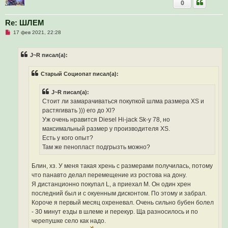
0
Re: ШЛЕМ
Н
17 фев 2021, 22:28
е
п
р
J~R писал(а):
о
ч
и
Старый Социопат писал(а):
т
а
н
J~R писал(а):
н
о
Стоит ли замарачиваться покупкой шлма размера XS и
е
растягивать ))) его до Xl?
с
о
Уж очень нравится Diesel Hi-jack Sk-y 78, но
о
максимальный размер у производителя XS.
б
щ
Есть у кого опыт?
е
Там же пенопласт подгрызть можно?
н
и
е
Блин, хз. У меня такая хрень с размерами получилась, потому
что панавто делал перемещение из ростова на дону.
Я дистанционно покупал L, а приехал М. Он один хрен
последний был и с окуенным дисконтом. По этому и забрал.
Короче я первый месяц охреневал. Очень сильно бубен болел
- 30 минут езды в шлеме и перекур. Ща разносилось и по
черепушке село как надо.