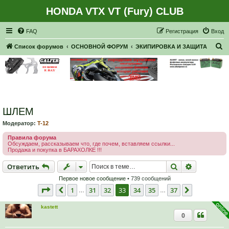
HONDA VTX VT (Fury) CLUB
Регистрация
FAQ
Р
е
г
и
с
т
р
а
ц
и
я
Вход
П
Список форумов
ОСНОВНОЙ ФОРУМ
ЭКИПИРОВКА И ЗАЩИТА
о
и
с
к
ШЛЕМ
Модератор:
T-12
Правила форума
Обсуждаем, рассказываем что, где почем, вставляем ссылки...
Продажа и покупка в БАРАХОЛКЕ !!!
Ответить
Поиск
Расширен
О
т
в
е
т
и
т
ь
Первое новое сообщение
• 739 сообщений
Страница
33
из
37
1
31
32
33
34
35
37
Пред.
След.
…
…
kastett
0