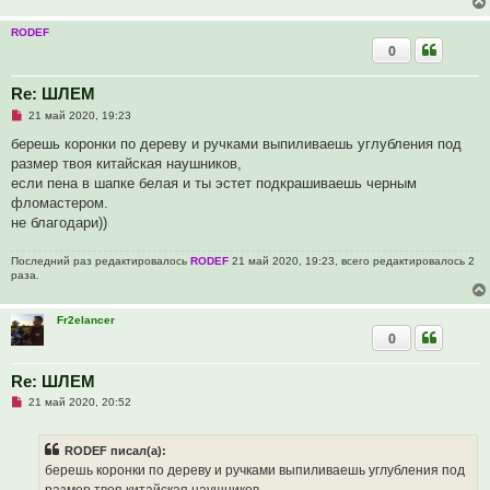
е
н
и
RODEF
е
0
Re: ШЛЕМ
Н
21 май 2020, 19:23
е
п
берешь коронки по дереву и ручками выпиливаешь углубления под
р
размер твоя китайская наушников,
о
ч
если пена в шапке белая и ты эстет подкрашиваешь черным
и
фломастером.
т
а
не благодари))
н
н
о
Последний раз редактировалось
RODEF
21 май 2020, 19:23, всего редактировалось 2
е
раза.
с
о
о
Fr2elancer
б
0
щ
е
н
и
Re: ШЛЕМ
е
Н
21 май 2020, 20:52
е
п
р
RODEF писал(а):
о
ч
берешь коронки по дереву и ручками выпиливаешь углубления под
и