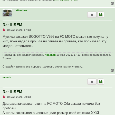
ribachok
0
Re: ШЛЕМ
Н
10 мар 2021, 17:13
е
п
Мужики заказал BOGOTTO V586 на FC MOTO может кто покупал у
р
них, пока неделя прошла ни ответа ни привета, кто пользовал эту
о
ч
модель отзовитесь.
и
т
а
Последний раз редактировалось
ribachok
10 мар 2021, 17:13, всего редактировалось
н
2 раза.
н
о
Старайся делать все хорошо , хреново оно и так получится...
е
с
о
о
monah
б
0
щ
е
н
Re: ШЛЕМ
и
е
Н
10 мар 2021, 20:13
е
п
Два раза заказывал экип на FC-MOTO.Оба заказа пришли без
р
проблем.
о
ч
А шлем заказывал в испании ,еле размер свой отыскал XXXL.