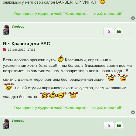
знакомый у него свой салон BARBERHOP VИНИЛ
т
а
н
Один припев у мудрости моей: "Жизнь коротка, - так дай же волю ей"
н
о
е
с
Любовь
о
0
о
б
щ
Re: Красота для ВАС
е
н
Н
16 дек 2019, 17:31
и
е
е
п
Всем доброго времени суток
Красивыми, опрятными и
р
о
ухоженными хотят быть все!!! Тем более, в ближайшее время все мы
ч
встретимся на замечательном мероприятии в честь нового года...В
и
т
а
связи с данным мероприятием беспрецедентная акция
н
н
нашей студии парикмахерского искусства, всем желающим
о
е
укладка бесплатно
с
о
о
б
Один припев у мудрости моей: "Жизнь коротка, - так дай же волю ей"
щ
е
н
Любовь
и
0
е