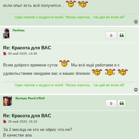
н
если опыт есть всё получится...
о
е
с
о
Один припев у мудрости моей: "Жизнь коротка, - так дай же волю ей"
о
б
щ
Любовь
е
0
н
и
е
Re: Красота для ВАС
Н
06 май 2020, 14:40
е
п
Всем доброго времени суток
р
Мы всё ещё работаем и с
о
ч
удовольствием ожидаем вас и ваших близких
и
т
а
Один припев у мудрости моей: "Жизнь коротка, - так дай же волю ей"
н
н
о
е
Валера Rock'n'Roll
с
0
о
о
б
Re: Красота для ВАС
щ
е
Н
29 май 2020, 16:16
н
е
и
п
За 2 месяца не кто не оброс что-ли?
е
р
В качестве апа.
о