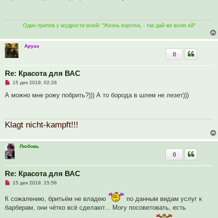
р
е
о
ч
и
т
Один припев у мудрости моей: "Жизнь коротка, - так дай же волю ей"
а
н
н
Аруах
о
0
е
с
о
о
Re: Красота для ВАС
б
Н
15 дек 2019, 02:26
щ
е
е
п
А можно мне рожу побрить?))) А то борода в шлем не лезет)))
н
р
и
о
е
ч
и
Klagt nicht-kampft!!!
т
а
н
н
Любовь
о
е
0
с
о
о
Re: Красота для ВАС
б
щ
Н
15 дек 2019, 15:56
е
е
н
п
К сожалению, бритьём не владею
по данным видам услуг к
и
р
е
о
барберам, они чётко всё сделают... Могу посоветовать, есть
ч
и