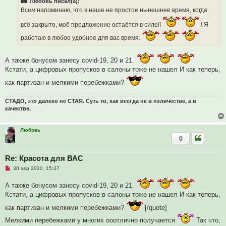
Любовь писал(а):
о
ч
Всем напоминаю, что в наше не простое нынешнее время, когда
и
т
всё закрыто, моё предложение остаётся в силе!!
! Я
а
н
работаю в любое удобное для вас время.
н
о
е
с
А также бонусом занесу covid-19, 20 и 21.
о
Кстати, а цифровых пропусков в салоны тоже не нашел И как теперь,
о
б
щ
как партизан и мелкими перебежками?
е
н
и
СТАДО, это далеко не СТАЯ. Суть то, как всегда не в количестве, а в
е
качестве.
Любовь
0
Re: Красота для ВАС
Н
30 апр 2020, 15:27
е
п
А также бонусом занесу covid-19, 20 и 21.
р
о
Кстати, а цифровых пропусков в салоны тоже не нашел И как теперь,
ч
и
как партизан и мелкими перебежками?
[/quote]
т
а
Мелкими перебежками у многих ооотлично получается
Так что,
н