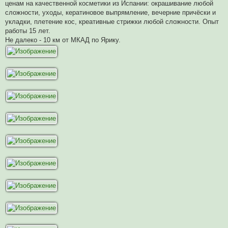
ценам на качественной косметики из Испании: окрашивание любой
т
а
сложности, уходы, кератиновое выпрямление, вечерние причёски и
н
укладки, плетение кос, креативные стрижки любой сложности. Опыт
н
о
работы 15 лет.
е
Не далеко - 10 км от МКАД по Ярику.
с
о
о
б
щ
е
н
и
е