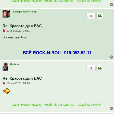
Один припев у мудрости моей: "Жизнь коротка, - так дай же волю ей"
б
щ
е
н
Валера Rock'n'Roll
и
0
е
Re: Красота для ВАС
Н
23 янв 2020, 08:51
е
п
В качестве Апа.
р
о
ч
и
ВСЁ ROCK-N-ROLL 916-053-52-11
т
а
н
н
Любовь
о
е
0
с
о
о
Re: Красота для ВАС
б
щ
Н
23 янв 2020, 18:16
е
е
н
п
и
р
е
о
ч
и
т
Один припев у мудрости моей: "Жизнь коротка, - так дай же волю ей"
а
н
н