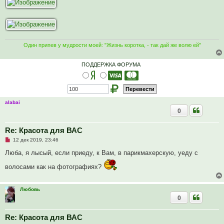
Один припев у мудрости моей: "Жизнь коротка, - так дай же волю ей"
ПОДДЕРЖКА ФОРУМА
alabai
0
Re: Красота для ВАС
Н
12 дек 2019, 23:46
е
п
Люба, я лысый, если приеду, к Вам, в парикмахерскую, уеду с
р
о
волосами как на фотографиях?
ч
и
т
а
Любовь
н
0
н
о
е
Re: Красота для ВАС
с
о