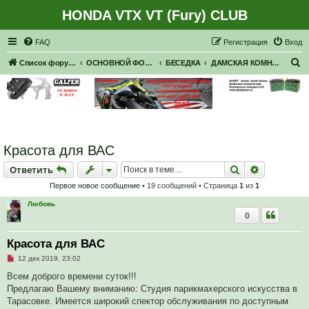
HONDA VTX VT (Fury) CLUB
Регистрация
FAQ
Р
е
г
и
с
т
р
а
ц
и
я
Вход
П
Список форумов
ОСНОВНОЙ ФОРУМ
БЕСЕДКА
ДАМСКАЯ КОМНАТА
о
и
с
к
Красота для ВАС
Ответить
Поиск
Расширен
О
т
в
е
т
и
т
ь
Первое новое сообщение
• 19 сообщений • Страница
1
из
1
Любовь
0
Красота для ВАС
Н
12 дек 2019, 23:02
е
п
Всем доброго времени суток!!!
р
Предлагаю Вашему вниманию: Студия парикмахерского искусства в
о
ч
Тарасовке. Имеется широкий спектор обслуживания по доступным
и