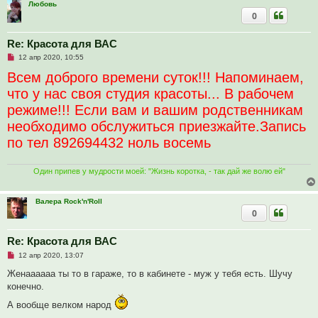
Любовь
о
0
е
с
о
о
Re: Красота для ВАС
б
Н
12 апр 2020, 10:55
щ
е
е
Всем доброго времени суток!!! Напоминаем,
п
н
р
и
что у нас своя студия красоты... В рабочем
о
е
ч
режиме!!! Если вам и вашим родственникам
и
т
необходимо обслужиться приезжайте.Запись
а
н
по тел 892694432 ноль восемь
н
о
е
с
Один припев у мудрости моей: "Жизнь коротка, - так дай же волю ей"
о
о
б
Валера Rock'n'Roll
щ
е
0
н
и
е
Re: Красота для ВАС
Н
12 апр 2020, 13:07
е
п
Женаааааа ты то в гараже, то в кабинете - муж у тебя есть. Шучу
р
конечно.
о
ч
А вообще велком народ
и
т