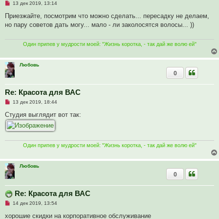
Н
13 дек 2019, 13:14
о
е
б
п
Приезжайте, посмотрим что можно сделать... пересадку не делаем,
щ
р
е
но пару советов дать могу... мало - ли заколосятся волосы... ))
о
н
ч
и
и
е
т
Один припев у мудрости моей: "Жизнь коротка, - так дай же волю ей"
а
н
н
Любовь
о
0
е
с
о
о
Re: Красота для ВАС
б
Н
13 дек 2019, 18:44
щ
е
е
п
Студия выглядит вот так:
н
р
и
о
е
ч
и
т
Один припев у мудрости моей: "Жизнь коротка, - так дай же волю ей"
а
н
н
о
Любовь
е
0
с
о
о
Re: Красота для ВАС
б
щ
Н
14 дек 2019, 13:54
е
е
н
п
хорошие скидки на корпоративное обслуживание
и