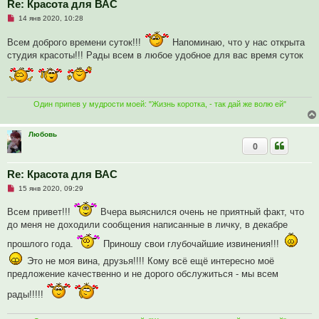
Re: Красота для ВАС
Н
14 янв 2020, 10:28
е
п
Всем доброго времени суток!!!
Напоминаю, что у нас открыта
р
о
студия красоты!!! Рады всем в любое удобное для вас время суток
ч
и
т
а
н
н
Один припев у мудрости моей: "Жизнь коротка, - так дай же волю ей"
о
е
с
Любовь
о
0
о
б
щ
е
Re: Красота для ВАС
н
Н
и
15 янв 2020, 09:29
е
е
п
Всем привет!!!
Вчера выяснился очень не приятный факт, что
р
о
до меня не доходили сообщения написанные в личку, в декабре
ч
и
прошлого года.
Приношу свои глубочайшие извинения!!!
т
а
Это не моя вина, друзья!!!! Кому всё ещё интересно моё
н
предложение качественно и не дорого обслужиться - мы всем
н
о
е
рады!!!!!
с
о
о