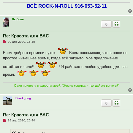
а
ВСЁ ROCK-N-ROLL 916-053-52-11
н
н
о
е
Любовь
с
о
0
о
б
щ
Re: Красота для ВАС
е
н
Н
29 апр 2020, 15:45
и
е
е
п
Всем доброго времени суток.
р
Всем напоминаю, что в наше не
о
простое нынешнее время, когда всё закрыто, моё предложение
ч
и
остаётся в силе!!
! Я работаю в любое удобное для вас
т
а
н
время.
н
о
е
Один припев у мудрости моей: "Жизнь коротка, - так дай же волю ей"
с
о
о
Black_dog
б
щ
0
е
н
и
Re: Красота для ВАС
е
Н
29 апр 2020, 20:44
е
п
р